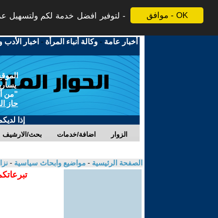
موافق - OK
لتوفير افضل خدمة لكم ولتسهيل عملي
أخبار عامة
-
وكالة أنباء المرأة
-
اخبار الأدب و
الموقع
يسارية
"من أج
حاز ال
إذا لديك
الزوار
اضافة/خدمات
بحث/الارشيف
الصفحة الرئيسية
-
مواضيع وابحاث سياسية
-
نزا
تبرعاتكم