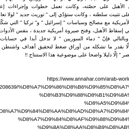
لأهبل على حصّته، وكانت تعمل خطوات وإجراءات إعاد
على تثبيت سلطته ، وكانت ستؤدّي إلى " توريث جديد " لولا ت
أمريكية مع مصالح وسياسات " إسرائيل " و" تركيا " التي شكّ
 إسقاط الأهبل، وفتح صيروة أمريكية جديدة ، بنفس الأدوات 
وبالتالي فإنّ " دماء السوريين " لا تدخل أبدا في حسابا
 إلّا بقدر ما تشكله من أوراق ضغط لتحقيق أهداف واشنطن 
 " إلّا دليلا واضحا على موضوعية هذا الاستنتاج !!
https://www.annahar.com/arab-worl
nt/208639/%D8%A7%D9%86%D8%B6%D9%85%D8%A7
%D8%B3%D9%88%D8%B1%D9%8A
%D8%A5%D9%84
D8%A7%D9%84%D8%AA%D8%AD%D8%A7%D9%84
%D8%A7%D9%84%D8%AF%D9%88%D9%84
%D9%8A%D8%AA%D8%B9%D8%AB