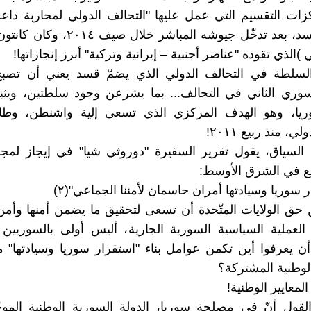
زات التقسيم التي عمل عليها "التحالف الدولي لمحاربة دا
وشريكه قسد، بعد تدخّل جيوشه المباشر خلال
)الذي تقوده "عناصر أجنبية – إيرانية وتركية" أبرز إنجازاتها!
لسلطة في التحالف الدولي الذي يضمّ قسد يعني أن تصب
وري الثاني في التحالف... بما يشرعن وجود سلطتين، ويث
يا، وهو الهدف المركزي الذي تسعى إلية واشنطن، وطا
ي، منذ ربيع ٢٠١١!
السياق، يقول تقرير السفيرة "دوروثي شيا" في إيجاز لمج
ع في الشرق الأوسط:
 سوريا وسيادتها أمران حاسمان لأمننا الجماعي"(٢)
 حق الولايات المتّحدة أن تسعى لتحقيق ما يضمن أمنها وأم
العملية السياسية السورية الجارية، أليس أولى بالسوريين
ن يعرفوا أين تكمن عوامل بناء "استقرار سوريا وسيادتها"
وطنية المشتركة؟
لمعايير الوطنية!
لقول أنّ في مصلحة سوريا، الدولة السورية الوطنية الموح