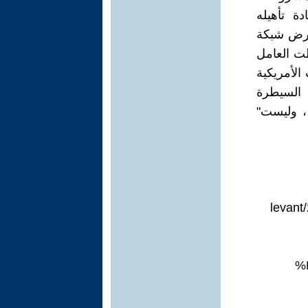
ة تأهيله
عارض شبكة
لت العامل
الأمريكية
ت السيطرة
، وليست"
leva
%