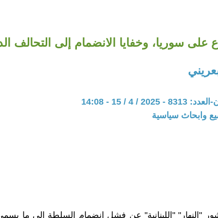
 على سوريا، وخفايا الانضمام إلى التحالف ال
عريني
20 / 4 / 15 - 14:08
يع وابحاث سياسية
ور "النهار" "اللبنانية" عن فشل انضمام السلطة إلى ما يسمى