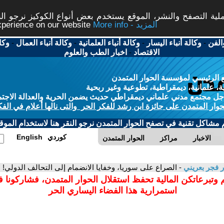
ة التصفح والنشر، الموقع يستخدم بعض أنواع الكوكيز نرجو النق
More info - المزيد
experience on our website
الفن
-
وكالة أنباء اليسار
-
وكالة أنباء العلمانية
-
وكالة أنباء العمال
-
وكا
الاقتصاد
-
اخبار الطب والعلوم
 الرئيسي لمؤسسة الحوار المتمدن
، علمانية، ديمقراطية، تطوعية وغير ربحية
ل مجتمع مدني علماني ديمقراطي حديث يضمن الحرية والعدالة الاجتم
حوار المتمدن على جائزة ابن رشد للفكر الحر والتى نالها أعلام في الفك
م مشاكل تقنية في تصفح الحوار المتمدن نرجو النقر هنا لاستخدام الموقع
كوردي
English
الاخبار
مراكز
الحوار المتمدن
ر فجر بعريني
- الصراع على سوريا، وخفايا الانضمام إلى التحالف الدولي!
 وتبرعاتكن المالية تحفظ استقلال الحوار المتمدن، فشاركونا 
استمرارية هذا الفضاء اليساري الحر