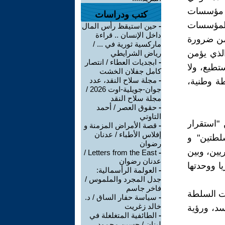
ء مؤسسات
كتب ودراسات
المؤسسات
-
حين استيقظ رأس المال
داخل الإنسان .. قراءة
 من ضرورة
ماركسية ثورية في ... /
الذي يؤمن
رياض الشرايطي
-
ابجديات العطاء / انتصار
تطيع، ولا
كامل جفلان الخشت
-
مجلة سلاح النقد، عدد
ة وطنية،
جوان-جويلية-اوت 2026 /
مجلة سلاح النقد
-
حقوق العصر / أحمد
التاوتي
"استقرار
-
قصة الأمراض المزمنة و
إفلاس الأطباء / عدنان
لطتين" و
رضوان
يين، وبين
Letters from the East /
-
عدنان رضوان
 ووحدتها
-
العولمة الرأسمالية:
جدل المجرد والملموس /
فاخر جاسم
ات السلطة
-
سياسة حفار الساق / د.
خالد زغريت
سد، ورؤية
-
الطائفية المتغلغلة في
لبنان / حسين محمود