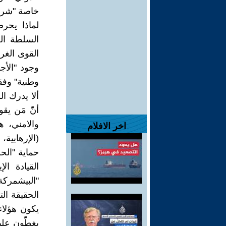
خاصة "شرط 
لماذا يحر
السلطة الج
القوى الغر
وجود "الأج
وطنية" وفق
ألا يدرك ا
أنّ مَن ي
والامني، 
اخر الافلام
(الإرهابية،
حماية "الح
القيادة ا
"البيشمركة 
الحقيقة ال
يكون هؤلاء
يغطّون علي