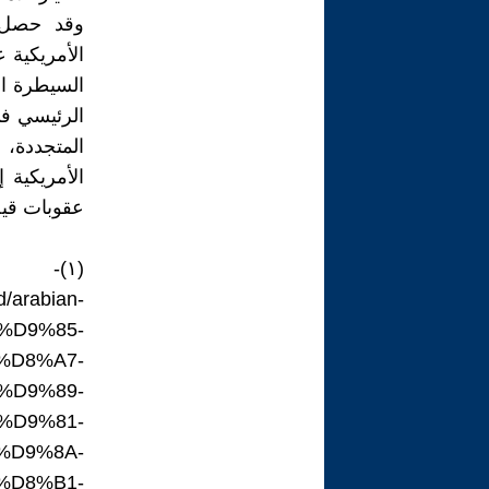
وقد حصل ا
الأمريكية 
السيطرة ال
الرئيسي في
المتجددة، 
الأمريكية
عقوبات قيصر
(١)-
d/arabian-
%D9%85-
%D8%A7-
%D9%89-
%D9%81-
%D9%8A-
%D8%B1-