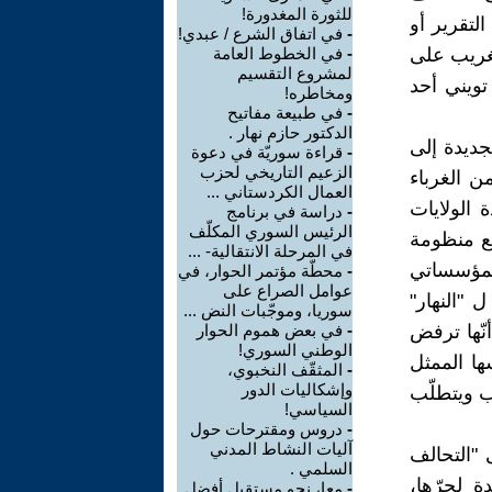
للثورة المغدورة!
التقرير أو
-
في اتفاق الشرع / عبدي!
بغريب على
-
في الخطوط العامة
لمشروع التقسيم
تويني أحد
ومخاطره!
-
في طبيعة مفاتيح
الدكتور حازم نهار .
ديدة إلى
-
قراءة سوريّة في دعوة
الزعيم التاريخي لحزب
 الغرباء
العمال الكردستاني ...
 الولايات
-
دراسة في برنامج
الرئيس السوري المكلّف
ع منظومة
في المرحلة الانتقالية- ...
المؤسساتي
-
محطّة مؤتمر الحوار، في
عوامل الصراع على
 "النهار"
سوريا، وموجّبات النض ...
نّها ترفض
-
في بعض هموم الحوار
الوطني السوري!
ها الممثل
-
المثقّف النخبوي،
وإشكاليات الدور
ّب ويتطلّب
السياسي!
-
دروس ومقترحات حول
آليات النشاط المدني
"التحالف
السلمي .
 لجرّها،
-
معا، نحو مستقبل أفضل