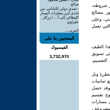
صالح
ير شروطه،
-
صدى دولي لكتاباتي: من
ور مصالح
إحدى أبرز مفكرات اليسار
الإيطالي إلى أ ... / رزكار
طني، وعلى
عقراوي
التي تعمل
المزيد.....
المعجبين بنا على
هذا الطيف
الفيسبوك
على تسويق
3,732,970
التقسيم،
نطن( وتل
 ثمانينات
 وقد حصل
وع تقسيم
٢٠ على الذهاب على مسارات
لمشروعة ،