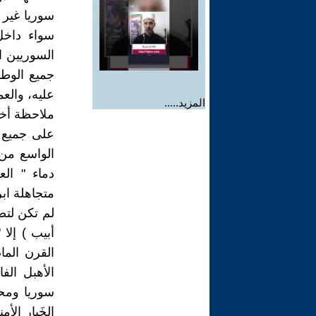
سوريا غير 
سواء داخل
السوريين ا
جميع الوطن
عليه، والع
المزيد.....
ملاحظة أخي
على جميع ا
الواسع من 
دماء " ال
متجاهلة اب
لم تكن لتص
أبيب ) إلا
القرن الم
الأهبل ال
الخَيار ال