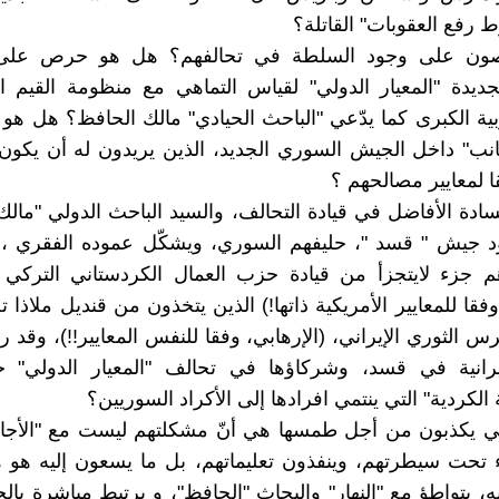
رفع العقوبات" القاتلة؟
صون على وجود السلطة في تحالفهم؟ هل هو حرص على أ
ديدة "المعيار الدولي" لقياس التماهي مع منظومة القيم الت
بية الكبرى كما يدّعي "الباحث الحيادي" مالك الحافظ؟ هل ه
انب" داخل الجيش السوري الجديد، الذين يريدون له أن يكو
ا لمعايير مصالحهم ؟
لسادة الأفاضل في قيادة التحالف، والسيد الباحث الدولي "مالك
قود جيش " قسد "، حليفهم السوري، ويشكّل عموده الفقري ،
هم جزء لايتجزأ من قيادة حزب العمال الكردستاني التركي 
 وفقا للمعايير الأمريكية ذاتها!) الذين يتخذون من قنديل ملاذا
رس الثوري الإيراني، (الإرهابي، وفقا للنفس المعايير!!)، وقد
لإيرانية في قسد، وشركاؤها في تحالف "المعيار الدولي" 
الكردية" التي ينتمي افرادها إلى الأكراد السوريين؟
تي يكذبون من أجل طمسها هي أنّ مشكلتهم ليست مع "الأجان
 تحت سيطرتهم، وينفذون تعليماتهم، بل ما يسعون إليه هو 
ه، بتواطؤ مع "النهار" والبحاث "الحافظ"، و يرتبط مباشرة ب