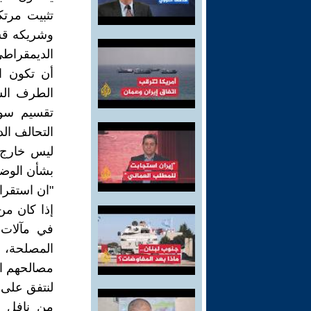
تثبيت مرتك
الديمقراطي 
أن تكون ا
الطرف الس
تقسيم سور
التحالف الدول
ليس خارج 
بشأن الوض
"ان استقرار
إذا كان من
في مآلات 
المصلحة، أ
مصالحهم ال
لنتفق على ا
من نافل ا