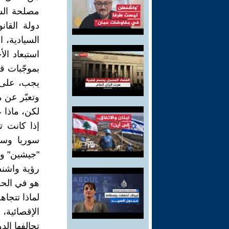
مصلحة الس
دولة القا
السيادية، 
استبعاد ال
بموجّبات قي
يجب، على ا
وتعبّر عن 
لكن، ماذا 
إذا كانت 
سوريا وسيا
"جيشين" وت
رؤية واشن
هو في الح
لماذا تتجا
الإقصائية،
تحالفها الدو