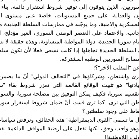
وريين، الذين يتوقون إلى توفير شروط استقرار دائمة، بنا
نون والعدالة، على جميع المستويات، خاصة على مستوى 
العسكرية والامنية، وما يوجّبه في ممارسات السلطة الجديدة
أجانب، والاعتماد على العنصر الوطني السوري، الغير مؤدلج، 
ام سوريا الجديدة، دولة المواطنة المتساوية، وهذه حقيقة لا تس
لسلطة الجديدة تجاهلها إذا كانت تسعى فعلا لأن تكون سلط
مصالح السوريين الوطنية المشتركة.
عن "المقلب الآخر"؟!
ترى واشنطن، وشركاؤها في "التحالف الدولي" أنّ ما يضمن 
دتها" هو تثبيت الوقائع القائمة التي تعزز شروط بقاء "س
قسيم سوريا، فكيف يمكن التوفيق بين مصلحة سوريا، والسور
طن التي ترى، كما ترى قسد، أنّ ضمان شروط استقرار سوريا
فاظ على وجود سلطتين؟
هل ما تسمى "القوى الديمقراطية" هذه الحقائق، وترفض سياس
 وهو واجب وحق، لكنها تفعل على أرضية المواقف الداعمة لق
لي، اللاوطنية!!