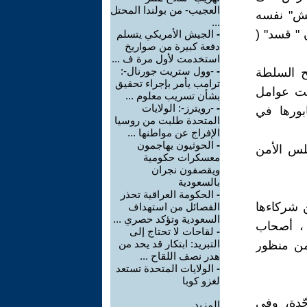
العجيب- من بولندا المحتل
عش" نفسه
...
 صيف ٢٠١٤، وكان كانتون " قسد" (
-
الجيش الأمريكي يتسلم
دفعة كبيرة من صواريخ
استخدمت لأول مرة ف ...
-
-وول ستريت جورنال-:
ح السلطة
ترامب يأمر بإجراء تحقيق
بت عوامل
بشأن تسريب معلوم ...
-
-رويترز-: الولايات
بورها في
المتحدة طلبت من روسيا
الإفراج عن مواطنها ...
-
الحوثيون يهاجمون
لس الأمن
معسكرات حكومية
ويقصفون نجران
بالسعودية
-
الحكومة العراقية تحذر
ن شركاءها
الفصائل من استهداف
السعودية وتؤكد حصري ...
 ، أصحاب
-
لقاحات لا تحتاج إلى
التبريد: ابتكار قد يحد من
 من منظور
هدر نصف اللقاح ...
-
الولايات المتحدة تستعد
لغزو كوبا
ّدة، وفي
المزيد.....