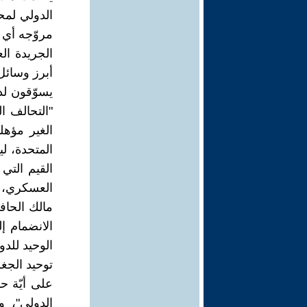
الدولي لمحا
مروّجه أي 
الجريدة ال
أبرز وسائل ا
يسوّقون ل
"التحالف ا
الغير مؤهل
المتحدة، 
القيم التي
العسكري، و
مالك الحاف
الانضمام إ
الوحيد للدو
توحيد الجغر
على أيّة ح
الدولي"، 