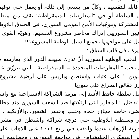
قابلة للتقسيم ، وكلّ مَن يسعى إلى ذلك، أو يعمل على توف
 السلطة أو في "المعارضات الديمقراطية" يقف من منظ
لمشتركة وموجّبات الأمن القومي السوري، في الخندق اللاو
يين السوريين إدراك مخاطر مشروع التقسيم، وهويّة القوى 
مل على مواجهتها بجميع السبل الوطنية المشروعة!!
رة ، في قلب السياق :
لنخب الوطنية السورية أنّ تدرك طبيعة الدور الذي يمارسه 
نخب " المعارضات المتجددة – الديمقراطية " التي تترزّق 
علوين " على عتبات واشنطن وباريس على أرضية مشروع 
رز حقائق الصراع على سوريا:
ل سلطة حافظ الأسد إلى مرتبة الشراكة الاستراجية مع واش
 "بفضل " المجازر التي ارتكبتها ضد الشعب السوري منذ مطلع
اضي، خاصة مجازر حماه وحلب وجسر الشعور...والأزبكية ،
فار وسلطته اللاوطنية على درجة شراكة واشنطن في مشر
سوريا ومحاربة الإرهاب عندما وافقت في ربيع ١١
أمني العسكري الميليشياوي في مواجهة السوريين، ومطالبهم ا