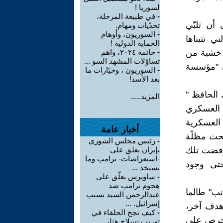
لسوريا !
-
في طبيعة المرحلة،
ن تلبّي
تحدّيات ومهام.
-
السوريون، وأوهام
ي تتبناها
الحماية الدولية !
و خشية من
-
خاتمة ٢٠٢٤، واهم
تساؤلات المشهد السو ...
ن "مؤسسة
-
السوريون ، وخيَارات ما
بعد الأسد!
 الحافظ "
المزيد.....
 العسكري
العسكرية
أخبار عامة
 تحت مظلّة
-
رئيس مجلس الشورى
 رفضت تلك
بإيران يعلق على
-استعراضات- ترامب وما
حتى وجود
يستخد ...
-
ساويرس يعلّق على
هجوم ترامب ضد
ب" طالما
عبدالرحمن السيد بسبب
إسرائيل. ...
هدف آخر،
-
كيف نجح الحلفاء في
الحرص على
تهريب -سلاح هتلر