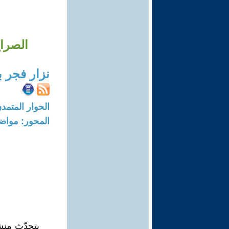
الصراع
نزار فجر ب
الحوار المتمدن-العدد: 8313 - 25
المحور: مواض
يتحدّث منش