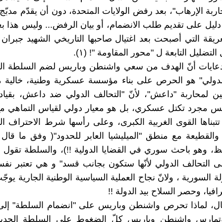
ربة الإرهاب"، بعد رفض الولايات المتحدة، دون أن يقدّم مدبّج 
دليل على تقديم طلب الانضمام، أو بيان الرفض... وليس هذا 
عريقة التي أصبحت بعد اغتيال صاحبها التاريخي الشهيد جبران 
لتضليل التابعة ل "محور المقاومة "! (١).
دعايات أنّ الهدف من سعي واشنطن وباريس لضم السلطة الج
لدولي" هو الحرص على بناء مؤسسة عسكرية وطنية، خالية من
ين لمحاربة "داعش"، لأنّ "التحالف الدولي ضد داعش، بقيادة
ليس مجرد تكتل عسكري، بل هو معيار دولي لقياس التماهي م
 تتبناها القوى الغربية الكبرى، وعلى رأسها شرط الاحتراف 
القطيعة مع منطق "الميليشيا العابر للحدود"( وفق ما قال ل
ظ، وهو باحث سوري في القضايا الدولية !!)، والسلطة تقول أ
لى التحالف الدولي لأنّها ستكون بجانب قسد" و هي تعتبر نفس
لة السورية ، ولانّ نجاح العملية السياسية الوطنية الجارية يوج
افيا، وحصر السلاح بيد الدولة !!
ال، لماذا تحرص واشنطن وباريس على "انضمام السلطة" إلى 
وتمارس واشنطن وباريس كلّ الضغوط على السلطة الجديدة