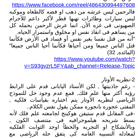
https://www.facebook.com/reel/486430994497608
فالرحمن ليس عرشه من ذهب او فضه كالطغاه وموكبه
ليس سيارات وطائرات تهبها قطر لأكبر داعم للأجرام
الصهيونى فى غزه الأن. انما عرش الرحمن يحمله كل
من يساهم فى انقاذ نفس او مخلوق واستمرار الحياه.
"أنه من قتل نفسا بغير نفس أو فساد في الأرض فكأنما
قتل الناس جميعا ومن أحياها فكأنما أحيا الناس جميعا"
(المائده, 32)
https://www.youtube.com/watch?
v=S93gvzrL5FY&ab_channel=Release-Topic
2-نظريه الأوتار
- رغم جاذبيتها , لكن الأستاذ اليابانى قدم على الرابط
رؤيه أكثر منها علم فلك, فمع عدم وجود حل للنموذج
الرياضى لنظريه الأوتار يتم اختباره بقياسات فلكيه ,
المفتى عجوره بانجوره ممكن يقول نفس الكلام..
-فى المقابل قدم ستيفن هوكينج لجامعته علم فلك لأنه
بسط شريحه هيلموجرافيه فى منتصف الكون ,
وبالأنشكاح او التجربه والخطأ اوجد الثوابت الفلكيه
لمعادله النسبيه العامه كى يتفق حله الرياضى مع