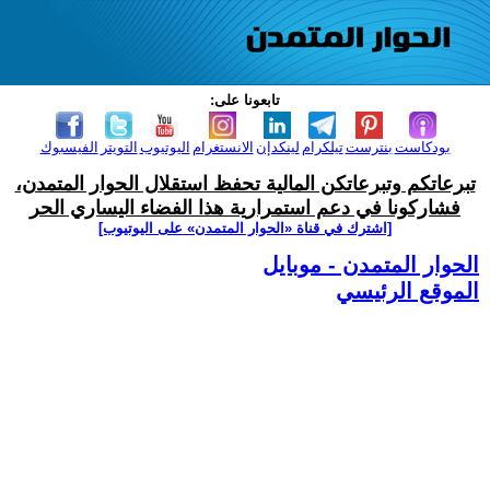
تابعونا على:
بودكاست
بنترست
تيلكرام
لينكدإن
الانستغرام
اليوتيوب
التويتر
الفيسبوك
تبرعاتكم وتبرعاتكن المالية تحفظ استقلال الحوار المتمدن،
فشاركونا في دعم استمرارية هذا الفضاء اليساري الحر
[اشترك في قناة ‫«الحوار المتمدن» على اليوتيوب]
الحوار المتمدن - موبايل
الموقع الرئيسي