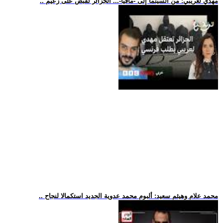
.. مهدي لعريبي: من السينما إلى -مافيا-... الجزائر تقبض على زعيم
.. محمد علام وهيثم سعيد: ألبوم محمد عدوية الجديد استكمالا لنجاح