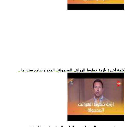
.. كلمة أخيرة -أزمة خطوط الهواتف المحمولة.. المخرج سامح سند: ما