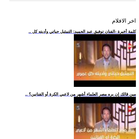
اخر الافلام
.. كلمة أخيرة -الفنان توفيق عبد الحميد: التمثيل حياتي وأديته كل
.. مين قالك إن بره مصر العلماء أشهر من لاعبي الكرة أو الفنانين؟