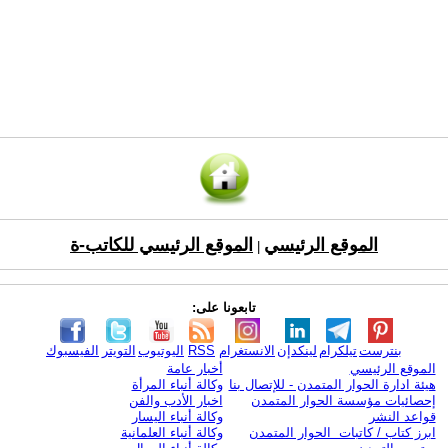
الموقع الرئيسي
الموقع الرئيسي للكاتب-ة
|
تابعونا على:
بنترست
تيلكرام
لينكدإن
الانستغرام
RSS
اليوتيوب
التويتر
الفيسبوك
الموقع الرئيسي
أخبار عامة
هيئة ادارة الحوار المتمدن - للإتصال بنا
وكالة أنباء المرأة
إحصائيات مؤسسة الحوار المتمدن
اخبار الأدب والفن
قواعد النشر
وكالة أنباء اليسار
ابرز كتاب / كاتبات الحوار المتمدن
وكالة أنباء العلمانية