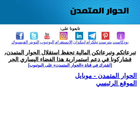
تابعونا على:
بودكاست
بنترست
تيلكرام
لينكدإن
الانستغرام
اليوتيوب
التويتر
الفيسبوك
تبرعاتكم وتبرعاتكن المالية تحفظ استقلال الحوار المتمدن،
فشاركونا في دعم استمرارية هذا الفضاء اليساري الحر
[اشترك في قناة ‫«الحوار المتمدن» على اليوتيوب]
الحوار المتمدن - موبايل
الموقع الرئيسي