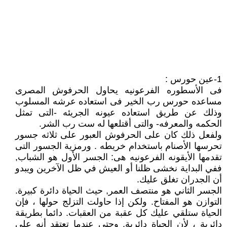
1-عين حورس :
فى الأسطوره الفرعونيه يحاول الحرفوش المصرى
مساعده حورس رب الخير فى استعاده عرشه المسلوب
وذلك عن طريق استعاده عيونه الجريئه -التى تمثل
الحكمه والمعرفه- والتى أقتلعها له ست رب الشر.
ولفعل ذلك كان على الحرفوش العبور على ثلاثه جسور
تحرسها الأصنام باستخدام خريطه . ورمزية الجسور التى
تقدمها الأيقونه الفرعونيه هى: الجسر الأول هو الشباب,
ففي البداية نخشى ظلنا أو العيش في ظل الآخرين ويبدو
أن الجدران تغلق عليك.
الجسر الثاني هو منتصف العمر, حيث الحياة دائرة كبيرة.
التوازن هو المفتاح. ولكن إذا حاولت التزلج حولها ، فإن
الحياة ستلقي عليك كل عقبة من العقبات. دائما بطريقة
دائرية ، لأن الحياة دائرية. وحتى عندما تعتقد أنه على