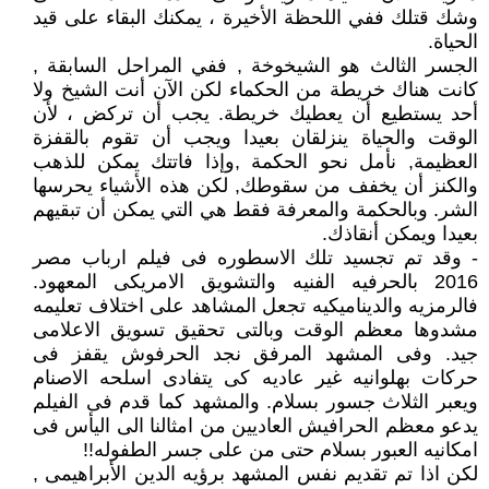
وشك قتلك ففي اللحظة الأخيرة ، يمكنك البقاء على قيد
الحياة.
الجسر الثالث هو الشيخوخة , ففي المراحل السابقة ,
كانت هناك خريطة من الحكماء لكن الآن أنت الشيخ ولا
أحد يستطيع أن يعطيك خريطة. يجب أن تركض ، لأن
الوقت والحياة ينزلقان بعيدا ويجب أن تقوم بالقفزة
العظيمة, نأمل نحو الحكمة ,وإذا فاتتك يمكن للذهب
والكنز أن يخفف من سقوطك, لكن هذه الأشياء يحرسها
الشر. وبالحكمة والمعرفة فقط هي التي يمكن أن تبقيهم
بعيدا ويمكن أنقاذك.
- وقد تم تجسيد تلك الاسطوره فى فيلم ارباب مصر
2016 بالحرفيه الفنيه والتشويق الامريكى المعهود.
فالرمزيه والديناميكيه تجعل المشاهد على اختلاف تعليمه
مشدوها معظم الوقت وبالتى تحقيق تسويق الاعلامى
جيد. وفى المشهد المرفق نجد الحرفوش يقفز فى
حركات بهلوانيه غير عاديه كى يتفادى اسلحه الاصنام
ويعبر الثلاث جسور بسلام. والمشهد كما قدم فى الفيلم
يدعو معظم الحرافيش العاديين من امثالنا الى اليأس فى
امكانيه العبور بسلام حتى من على جسر الطفوله!!
لكن اذا تم تقديم نفس المشهد برؤيه الدين الأبراهيمى ,