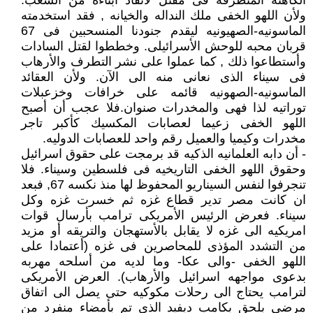
الكاهنه المتطرفه فى مقتل لأنقاذ أبناءه من الشعب.
ولأن اللهو الخفى ملك النداله والخيانه , فقد استخدمته
الماسونيه-الصهيونيه ليقدم جنودنا المنسحبين فى 67
قربان محبه للوحش الأسرائيلى. وخططوا لقتل السادات
وأستطاعوا ذلك , كما عملوا على نشر التطرف والأرهاب
فى سيناء الذى نعانى منه الى الآن. ولأن العقائد
الماسونيه-الصهونيه قائمه على خرافات وخزعبلات
توراتيه لذا فهى والمخدرات صنوان.فلا عجب أن أصبح
اللهو الخفى زعيما لعصابات المكسيك كأكبر تاجر
مخدرات وكيميا والعميل رقم واحد للعصابات الدوليه.
- أن دابه العلمانيه الذكيه قد برمجت على حقوق اسرائيل
وحقوق اللهو الخفى التاريخيه فى فلسطين وسيناء. فلا
تنجرفوا لنفس السيناريو المحفوظ لها منذ نكسه 67, فبعد
ان كانت مصر تدير قطاع غزه ثم خسرت غزه وكل
سيناء. فعرض الرئيس الأمريكى ترامب بأرسال قوات
امريكيه الى غزه لا يقابل بالأستهجان والتريقه أو مزيد
من التشدد المؤذى للمحاصرين فى غزه (أعتمادا على
اللهو الخفى -والى عكا- وما لديه من أسلحه مهربه
بدعوى مواجهه اسرائيل والأرهاب). العرض الأمريكى
لترامب يحتاج الى رحلات مكوكيه حتى يصل الى اتفاق
مرضى بلحق بكامب ديفيد الذى تم بأمضاء منفرد من