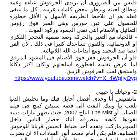
فليس من الضرورى ان يرتدى الحرفوش عباءه وعمه
ويطلق لحيته ويرطن ببعض كلمات عربيه , كل ما ينبغى
فعله هو ان نلاحظ الطريقه الأسهل و الأقل خطوره
للحصول على عين حورس وهى القفز فوق رؤوس
التماثيل والاصنام التى تعنى الجمود وركود الموت .
- فالحياه مع التغير والحركه وضد صنميه التحجر الفكرى
او الدوغمائيه. والفنون تساعدك كثيرا فى ذلك , لأن الفن
أيضا ضد التجمد ومع أبداعات الله اللانهائيه.
فلو أن الحرفوش قفز فوق الأصنام فى المشهد المرفق
لما عرض نفسه لخطوره اسلحتهم ولكان اكثر ذكاءا
واستحق لقب الحرفوش الزيبق.
https://www.youtube.com/watch?v=X_4WgfjyOyg
2- وحياتك يا حبيبى
ماتفتنيش أنا وحدى أفضل أحايل فبك وما تخليش الدنيا
تلعب بيا وبيك. ألتفت الى قصه ستيفن كينج فى فيلم
الضباب أو The Mist انتاج 2007, حيث تظهر تيارات دينيه
تقودها كاهنه متطرفه أثتاء حصار الناس داخل
السوبرماركت وتقدم أحد ضباط الجيش قربانا للوحوش
الضبابيه. فلم يكن أمام محمد أنور السادات الا ان يضرب