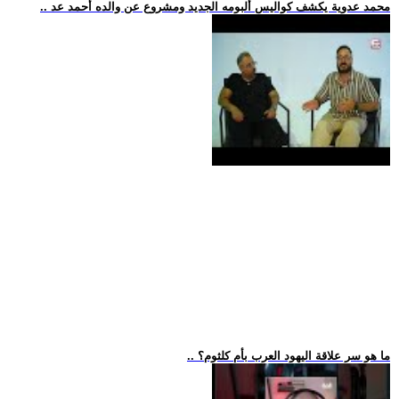
.. محمد عدوية يكشف كواليس ألبومه الجديد ومشروع عن والده أحمد عد
.. ما هو سر علاقة اليهود العرب بأم كلثوم؟