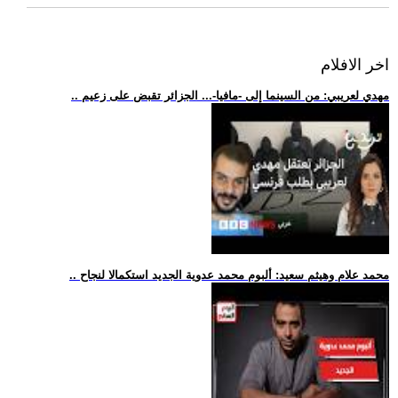
اخر الافلام
.. مهدي لعريبي: من السينما إلى -مافيا-... الجزائر تقبض على زعيم
.. محمد علام وهيثم سعيد: ألبوم محمد عدوية الجديد استكمالا لنجاح