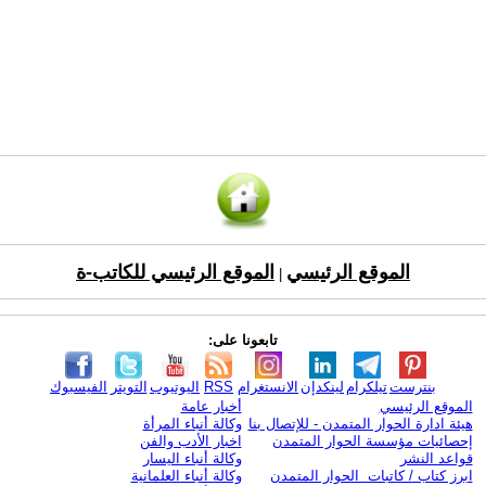
الموقع الرئيسي
الموقع الرئيسي للكاتب-ة
|
تابعونا على:
بنترست
تيلكرام
لينكدإن
الانستغرام
RSS
اليوتيوب
التويتر
الفيسبوك
الموقع الرئيسي
أخبار عامة
هيئة ادارة الحوار المتمدن - للإتصال بنا
وكالة أنباء المرأة
إحصائيات مؤسسة الحوار المتمدن
اخبار الأدب والفن
قواعد النشر
وكالة أنباء اليسار
ابرز كتاب / كاتبات الحوار المتمدن
وكالة أنباء العلمانية