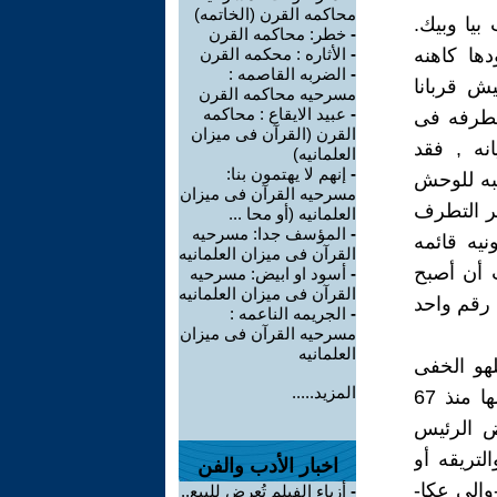
محاكمه القرن (الخاتمه)
بيا وبيك.
-
خطر: محاكمه القرن
ها كاهنه
-
الأثاره : محكمه القرن
-
الضربه القاصمه :
ش قربانا
مسرحيه محاكمه القرن
-
عبيد الايقاع : محاكمه
متطرفه فى
القرن (القرآن فى ميزان
انه , فقد
العلمانيه)
-
إنهم لا يهتمون بنا:
ودنا المنسحبين فى 67 قربان محبه للوحش
مسرحيه القرآن فى ميزان
شر التطرف
العلمانيه (أو محا ...
-
المؤسف جدا: مسرحيه
نيه قائمه
القرآن فى ميزان العلمانيه
 أن أصبح
-
أسود او ابيض: مسرحيه
القرآن فى ميزان العلمانيه
 رقم واحد
-
الجريمه الناعمه :
مسرحيه القرآن فى ميزان
العلمانيه
لهو الخفى
المزيد.....
التاريخيه فى فلسطين وسيناء. فلا تنجرفوا لنفس السيناريو المحفوظ لها منذ 67
 الرئيس
لتريقه أو
اخبار الأدب والفن
والى عكا-
-
أزياء الفيلم تُعرض للبيع..