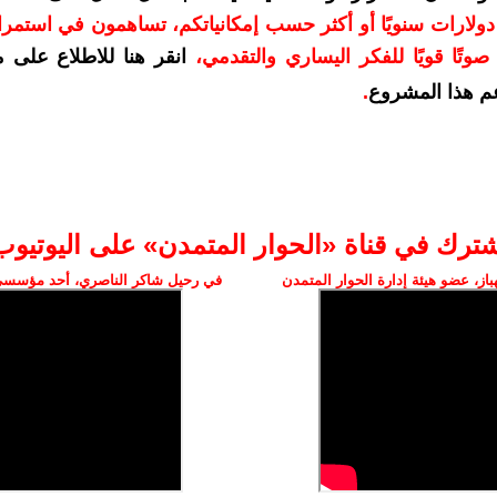
دعمكم بمبلغ 10 دولارات سنويًا أو أكثر حسب إمكانياتكم، تساهمون في استم
وتًا قويًا للفكر اليساري والتقدمي
،
انقر هنا للاطلاع على 
م هذا المشروع
.
شترك في قناة «الحوار المتمدن» على اليوتيوب
ز، عضو هيئة إدارة الحوار المتمدن
في رحيل شاكر الناصري، أحد مؤسسي 