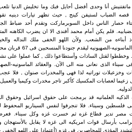
ماتفتنيش أنا وحدى أفضل أحايل فبك وما تخليش الدنيا تلعب 
 قصه الضباب لستيفن كينج , حيث تظهر تيارات دينيه تقود
تاء حصار الناس داخل السوبرماركت وتقدم أحد ضباط الجي
بابيه. فلم يكن أمام محمد أفندى الا ان يضرب الكاهنه ال
ذ أبناءه من الشعب. ولأن اللهو الخفى ملك النداله والخي
استخدمته الماسونيه-الصهيونيه ليقدم جن
. وخططوا لقتل السادات وأستطاعوا ذلك , كما عملوا على ن
ى سيناء الذى نعانى منه الى الآن. والعقائد الماسونيه-الصهو
ت وخزعبلات توراتيه لذا فهى والمخدرات صنوان , فلا عجب
ى زعيما لعصابات المكسيك كأكبر تاجر مخدرات وكيميا والعميل
دوليه.
ه الذكيه العلمانيه قد برمجت على حقوق اسرائيل وحقوق ال
ت مصر تدير قطاع غزه ثم خسرت غزه وكل سيناء. فعرض
رامب بأرسال قوات امريكيه الى غزه لا يقابل بالأستهجان وا
تشدد المؤذى للمحاصرين فى غزه (أعتمادا على اللهو الخفى -