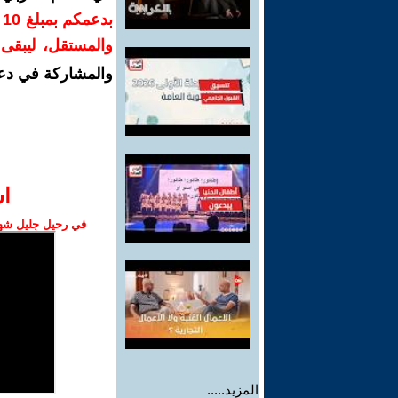
ب
والمستقل، ليبقى ص
والمشاركة في دع
ا‫
في رحيل جليل شهبا
المزيد.....