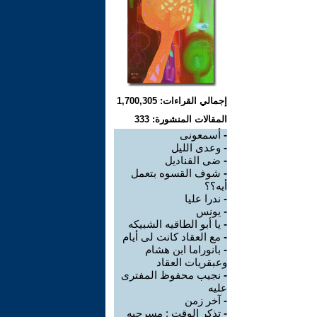
إجمالي القراءات: 1,700,305
المقالات المنشورة: 333
-
أسمعونى
-
وعدى الليل
-
ضى القناديل
-
شوف القسوه بتعمل
أيه؟؟
-
ندرا عليا
-
يونس
-
يا أبو الطاقيه الشبيكه
-
مع العقاد كانت لى أيام
-
بانوراما ابن هشام
وعبقريات العقاد
-
نجيب محفوظ المفترى
عليه
-
آخر زمن
-
تذكر الوقت : مسرحيه