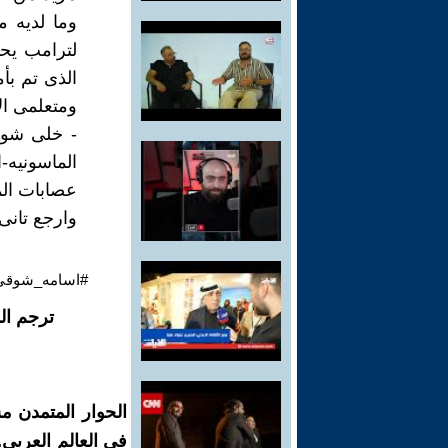
وما لديه 
لترامب يح
الذى تم بأ
ومتعلمى الأ
- خلى شويه
الماسونيه-
عصابات الم
وارجع تانى
#اسامه_شوقي_
ترجم ال
الحوار المتمدن م
في العالم العربي