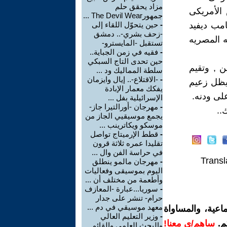
مزاد يحقق حلم
الأمريكى
جمهورThe Devil Wear ...
مب ديفيد
-
حين يتحوّل اللقاء إلى
-زحف بشري-.. دمشق
ه المصريه
تستقبل -المايسترو-
-
فقيه في زمن الجباية..
حين تحدى التاج السبكي
 , وتقيم
سلطة المماليك ود ...
-
-الاقتلاع-.. إيال وايزمان
ويظل زعيم
يفكك معمار الإبادة
لى ودنه.
الإسرائيلية بفل ...
-
مهرجان -أورالتيرا جاز-
..
يجمع موسيقيي الجاز من
موسكو ويكاترينب ...
-
قطط الإرميتاج تواصل
تقليدا عمره ثلاثة قرون
في حراسة الفن وال ...
Transl
-
مهرجان مالمو ينطلق
اليوم بموسيقى وفعاليات
وأطعمة من مختلف أن ...
-
سوريا...عبارة -المعازف
حرام- تنشر على جدار
معهد موسيقي في دم ...
اعية، والمساواة
-
وزير التعليم العالي
م.
ساهم/ي معنا!
والبحث العلمي والقائم