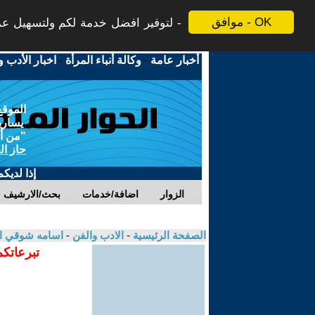
موافق - OK
لتوفير افضل خدمة لكم ولتسهيل عملي
أخبار عامة
-
وكالة أنباء المرأة
-
اخبار الأدب و
الموقع
يسارية
"من أج
حاز ال
إذا لديك
الزوار
اضافة/خدمات
بحث/الارشيف
الصفحة الرئيسية
-
الادب والفن
-
اسامه شوقي ا
تبرعاتكم