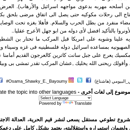
من أسلحه مهربه بدعوى مواجهه اسرائيل والأرهاب). العرض 
تاج الى رحلات مكوكيه حتى يصل الى اتفاق مرضى بلحق بكا
مضاء منفرد من بطل الحرب والسلام. فأهلا بغزه تحت الوصاي
ونروا بالتأكيد افضل لأى دوله من ابو جهل الأعرج عقليا..
 علينا وشويه على امريكا قبل المركب ما تحتار بن الشطين
الصهيونيه بمساعده اسرائيل دوله فلسطينيه فى غزه وسيناء 
كسيك يعرج على جبل سانت كاترين كالعرجون القديم أمامنا ع
 وأقولك ريحنى الله يخليك ,عشان المركب تقدر تمشى بى وبيك
البيومي (هاشتاغ)
Osama_Shawky_E._Bayoumy#
موضوع إلى لغات أخرى -
ate the topic into other languages
Powered by
Translate
شروع تطوعي مستقل يسعى لنشر قيم الحرية، العدالة الاجتم
. ولضمان استمراره واستقلاليته، يعتمد بشكل كامل على دعمك