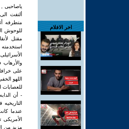
ياصاحبى , 
ألتفت الى
متطرفه أث
اخر الافلام
للوحوش الض
مقتل لأنقا
الأسرائيلى
والأرهاب ف
على خرافا
اللهو الخف
للعصابات ال
- أن الداب
عندما كان
الأمريكى ت
مزيد من ال