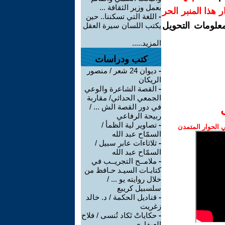
بعمل وزير الثقافة ...
رار هذا المنبر الحر
-
اللغة التي تسكننا.. حين
معلومات التحويل
يكتب اللسان سيرة العقل
المزيد.....
كتب ودراسات
-
ديوان 24 شعر / منصور
الريكان
-
القصة الشاعرة والوعي
الجمعي الحداثي/ مقاربة
في دور القصة الش ... /
ربيحة الرفاعي
-
تصاوير لية الظمأ /
الحوار المتمدن
السمّاح عبد الله
-
ثلاثاءات عابر سبيل /
السمّاح عبد الله
-
ملامــح التجريــب في
كتابـات السيـد حـافظ من
خلال روايته يو ... /
سلسبيل كريبع
-
قناديل الحكمة / د. خالد
زغريت
-
حكاياتْ تَكاد تُنسى / فلاح
العيفاري