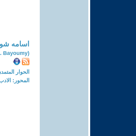
اسامه شوق
(Osama Shawky E. Bayoumy)
الحوار المتمدن-العدد: 8327 - 25
المحور: الادب