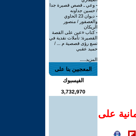
-
وعي ـ قصص قصيرة جدا
/ حسين جداونه
-
ديوان 23 الحاوي
والعصفور / منصور
الريكان
-
كتاب «عين على القصة
القصيرة: تأملات نقدية في
تسع رؤى قصصية م ... /
حميد عقبي
المزيد.....
المعجبين بنا على
الفيسبوك
3,732,970
انية على