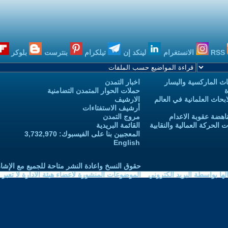
RSS
الانستغرام
لينكد إن
تيلكرام
بنترست
بلوكر
ث الماركسية واليسار
اخبار التمدن
ة
حملات الحوار المتمدن التضامنية
حاث العلمانية في العالم
الارشيف
أرشيف الاستفتاءات
اهضة عقوبة الاعدام
مروج التمدن
الحركة العمالية والنقابية
القائمة البريدية
المعجبين بنا على الفيسبوك: 3,732,970
English
حقوق النسخ واعادة النشر متاحة للجميع مع الإشا
ا بواسطة البريد الكتروني
الموضوعات المنشورة لاعضاء هيئة الادارة لا تعبر