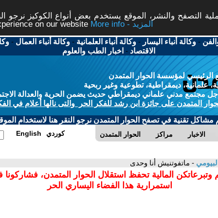
ة التصفح والنشر، الموقع يستخدم بعض أنواع الكوكيز نرجو النق
More info - المزيد
experience on our website
الفن
-
وكالة أنباء اليسار
-
وكالة أنباء العلمانية
-
وكالة أنباء العمال
-
وكا
الاقتصاد
-
اخبار الطب والعلوم
 الرئيسي لمؤسسة الحوار المتمدن
، علمانية، ديمقراطية، تطوعية وغير ربحية
ل مجتمع مدني علماني ديمقراطي حديث يضمن الحرية والعدالة الاجتم
حوار المتمدن على جائزة ابن رشد للفكر الحر والتى نالها أعلام في الفك
م مشاكل تقنية في تصفح الحوار المتمدن نرجو النقر هنا لاستخدام الموقع
كوردي
English
الاخبار
مراكز
الحوار المتمدن
لبيومي
- ماتفوتنيش أنا وحدى
 وتبرعاتكن المالية تحفظ استقلال الحوار المتمدن، فشاركونا 
استمرارية هذا الفضاء اليساري الحر