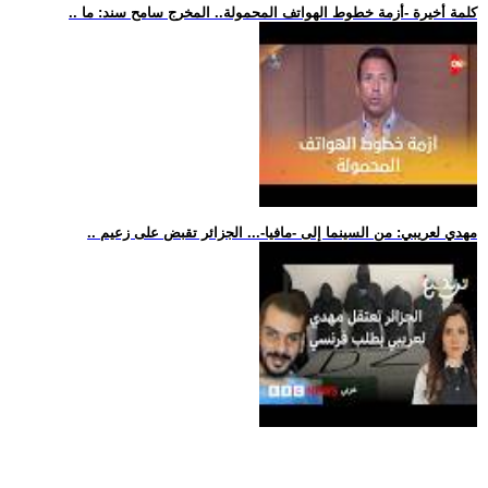
.. كلمة أخيرة -أزمة خطوط الهواتف المحمولة.. المخرج سامح سند: ما
.. مهدي لعريبي: من السينما إلى -مافيا-... الجزائر تقبض على زعيم