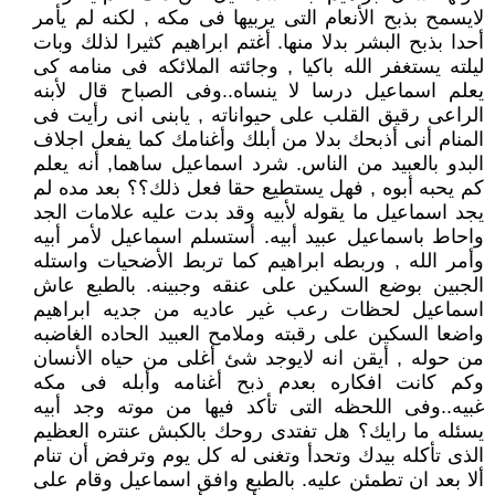
لايسمح بذبح الأنعام التى يربيها فى مكه , لكنه لم يأمر
أحدا بذبح البشر بدلا منها. أغتم ابراهيم كثيرا لذلك وبات
ليلته يستغفر الله باكيا , وجائته الملائكه فى منامه كى
يعلم اسماعيل درسا لا ينساه..وفى الصباح قال لأبنه
الراعى رقيق القلب على حيواناته , يابنى انى رأيت فى
المنام أنى أذبحك بدلا من أبلك وأغنامك كما يفعل اجلاف
البدو بالعبيد من الناس. شرد اسماعيل ساهما, أنه يعلم
كم يحبه أبوه , فهل يستطيع حقا فعل ذلك؟؟ بعد مده لم
يجد اسماعيل ما يقوله لأبيه وقد بدت عليه علامات الجد
واحاط باسماعيل عبيد أبيه. أستسلم اسماعيل لأمر أبيه
وأمر الله , وربطه ابراهيم كما تربط الأضحيات واستله
الجبين بوضع السكين على عنقه وجبينه. بالطبع عاش
اسماعيل لحظات رعب غير عاديه من جديه ابراهيم
واضعا السكين على رقبته وملامح العبيد الحاده الغاضبه
من حوله , أيقن انه لايوجد شئ أغلى من حياه الأنسان
وكم كانت افكاره بعدم ذبح أغنامه وأبله فى مكه
غبيه..وفى اللحظه التى تأكد فيها من موته وجد أبيه
يسئله ما رايك؟ هل تفتدى روحك بالكبش عنتره العظيم
الذى تأكله بيدك وتحدأ وتغنى له كل يوم وترفض أن تنام
ألا بعد ان تطمئن عليه. بالطبع وافق اسماعيل وقام على