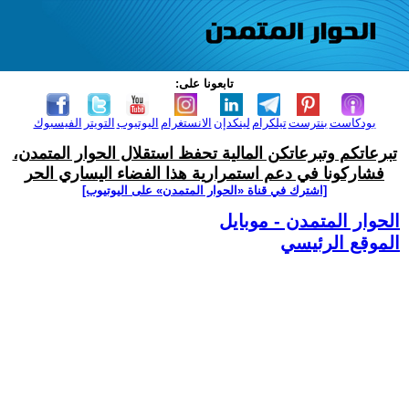
تابعونا على:
بودكاست
بنترست
تيلكرام
لينكدإن
الانستغرام
اليوتيوب
التويتر
الفيسبوك
تبرعاتكم وتبرعاتكن المالية تحفظ استقلال الحوار المتمدن،
فشاركونا في دعم استمرارية هذا الفضاء اليساري الحر
[اشترك في قناة ‫«الحوار المتمدن» على اليوتيوب]
الحوار المتمدن - موبايل
الموقع الرئيسي