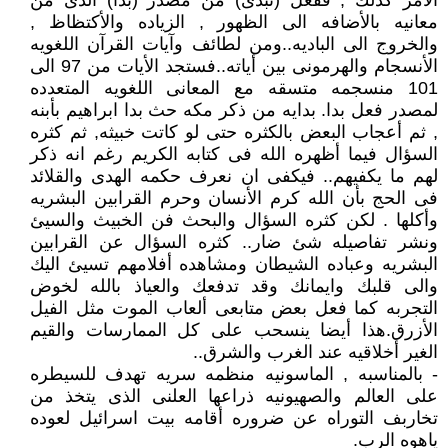
الأمر كذلك , ففعل (تبدى) من مصدر (بدا) الذى من
معانيه بالأضافه الى الظهور , الزياده والأكتظاظ ,
والخروج الى الباديه..ومن لطائف وآيات القرآن اللغويه
الأنسجام والهرمونى بين أياته..فستجد الأيات من 97 الى
101 منسجمه متسقه مع المعانى اللغويه المتعدده
لمصدر فعل بدا. بدايه من ذكر مكه حث بدا ابراهيم بأبنه
, ثم أعجاب البعض بالكثره حتى لو كاتت خبيثه, ثم كثره
السؤال فيما أظهره الله فى كتابه الكريم رغم انه ذكر
لهم ما يكفيهم.. فيكفى ان نعرف حكمه الهدى والقلائد
فى الحج بأن الله كرم الأنسان وحرم القرابين البشريه
وأكلها . لكن كثره السؤال والبحث فن الخبيث والسيئ
ونشر تفاصيله شئ ضار.. كثره السؤال عن القرابين
البشريه وعباده الشيطان ومشاهده أفلامهم تسيئ اليك
والى قلبك وايمانك وقد تدفعك والعياذ بالله لخوض
التجربه كما فعل بعض متابعى ألعاب الموت مثل الفيل
الأزرق.هذا أيضا ينسحب على كل الممارسات والقيم
الغير أخلاقيه عند الغرب والشرق..
- بالمناسبه , الماسونيه منظمه سريه تهدف للسيطره
على العالم والصهيونيه ذراعها العلنى الذى يتخذ من
تخاربف التوراه عن ضروره أقامه بيت اسرائيل لعوده
ياهوه الرب.