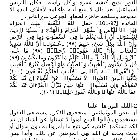
الفور بذبح كبشه عنتره وأكل رأسه.. فكان البرنس
أسماعيل بعد ذلك لا يبيع أبله وأغنامه لأجلاف البدو الا
مذبوحه ومملحه جاهزه لطعام الجوعى من الناس.
المائده [97-101]: جَعَلَ ٱللَّهُ ٱلْكَعْبَةَ ٱلْبَيْتَ ٱلْحَرَامَ
قِيَـٰمًۭا لِّلنَّاسِ وَٱلشَّهْرَ ٱلْحَرَامَ وَٱلْهَدْىَ وَٱلْقَلَـٰٓئِدَ ۚ ذَٰلِكَ
لِتَعْلَمُوٓا۟ أَنَّ ٱللَّهَ يَعْلَمُ مَا فِى ٱلسَّمَـٰوَٰتِ وَمَا فِى ٱلْأَرْضِ
وَأَنَّ ٱللَّهَ بِكُلِّ شَىْءٍ عَلِيمٌ (٩٧) ٱعْلَمُوٓا۟ أَنَّ ٱللَّهَ شَدِيدُ
ٱلْعِقَابِ وَأَنَّ ٱللَّهَ غَفُورٌۭ رَّحِيمٌۭ (٩٨) مَّا عَلَى
ٱلرَّسُولِ إِلَّا ٱلْبَلَـٰغُ ۗ وَٱللَّهُ يَعْلَمُ مَا تُبْدُونَ وَمَا تَكْتُمُونَ (٩٩)
قُل لَّا يَسْتَوِى ٱلْخَبِيثُ وَٱلطَّيِّبُ وَلَوْ أَعْجَبَكَ كَثْرَةُ ٱلْخَبِيثِ
ۚ فَٱتَّقُوا۟ ٱللَّهَ يَـٰٓأُو۟لِى ٱلْأَلْبَـٰبِ لَعَلَّكُمْ تُفْلِحُونَ (١٠٠)
يَـٰٓأَيُّهَا ٱلَّذِينَ ءَامَنُوا۟ لَا تَسْـَٔلُوا۟ عَنْ أَشْيَآءَ إِن تُبْدَ لَكُمْ
تَسُؤْكُمْ وَإِن تَسْـَٔلُوا۟ عَنْهَا حِينَ يُنَزَّلُ ٱلْقُرْءَانُ تُبْدَ لَكُمْ
عَفَا ٱللَّهُ عَنْهَا ۗ وَٱللَّهُ غَفُورٌ حَلِيمٌۭ (١٠١).
2-الليله النور هل علينا
أن بعض الدوغمائيين , متحجرى الفكر , مسطحى العقول
يستخدمون (ياأيها الذين أمنوا لا تسئلوا عن أشياء ان تبد
لكم تسئكم) أكلشيه كى نتبع ما يأمرونا به دون سؤال أو
بحث بحجه ان الله نهى المؤمنين عن ذلك. وأبدا ليس