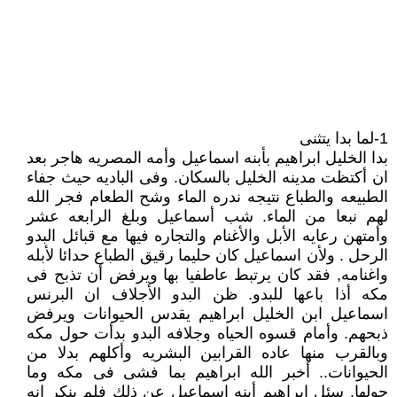
1-لما بدا يتثنى
بدا الخليل ابراهيم بأبنه اسماعيل وأمه المصريه هاجر بعد
ان أكتظت مدينه الخليل بالسكان. وفى الباديه حيث جفاء
الطبيعه والطباع نتيجه ندره الماء وشح الطعام فجر الله
لهم نبعا من الماء. شب أسماعيل وبلغ الرابعه عشر
وأمتهن رعايه الأبل والأغنام والتجاره فيها مع قبائل البدو
الرحل . ولأن اسماعيل كان حليما رقيق الطباع حدائا لأبله
واغنامه, فقد كان يرتبط عاطفيا بها ويرفض أن تذبح فى
مكه أذا باعها للبدو. ظن البدو الأجلاف ان البرنس
اسماعيل ابن الخليل ابراهيم يقدس الحيوانات ويرفض
ذبحهم. وأمام قسوه الحياه وجلافه البدو بدأت حول مكه
وبالقرب منها عاده القرابين البشريه وأكلهم بدلا من
الحيوانات.. أخبر الله ابراهيم بما فشى فى مكه وما
حولها. سئل ابراهيم أبنه اسماعيل عن ذلك فلم ينكر انه