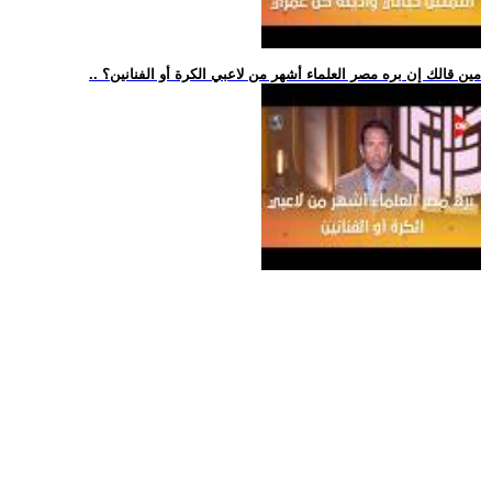
.. مين قالك إن بره مصر العلماء أشهر من لاعبي الكرة أو الفنانين؟