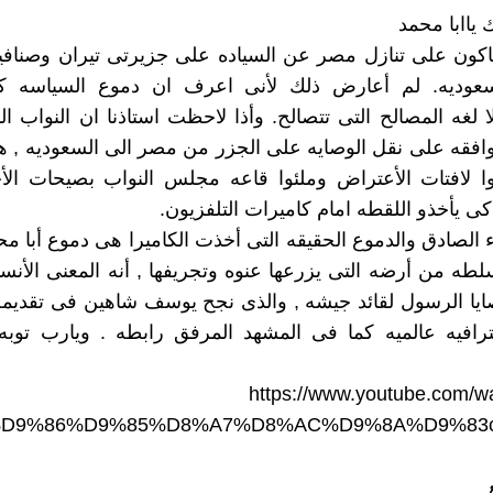
اكون على تنازل مصر عن السياده على جزيرتى تيران وصنافي
لسعوديه. لم أعارض ذلك لأنى اعرف ان دموع السياسه كاذ
ا لغه المصالح التى تتصالح. وأذا لاحظت استاذنا ان النواب ال
موافقه على نقل الوصايه على الجزر من مصر الى السعوديه , 
ا لافتات الأعتراض وملئوا قاعه مجلس النواب بصيحات الأح
كى يأخذو اللقطه امام كاميرات التلفزيون.
ء الصادق والدموع الحقيقه التى أخذت الكاميرا هى دموع أبا مح
لطه من أرضه التى يزرعها عنوه وتجريفها , أنه المعنى الأنسا
يا الرسول لقائد جيشه , والذى نجح يوسف شاهين فى تقديمه
ترافيه عالميه كما فى المشهد المرفق رابطه . ويارب توب
https://www.youtube.com/w
A%D9%86%D9%85%D8%A7%D8%AC%D9%8A%D9%83ci