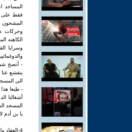
المساجد ام
فقط على أ
المشحون وا
وحركات دين
الكاهنه ال
وسرايا ال
والدوغمائي
- أنصح شبا
ينقشع عنا 
الى المسجد
- طبعا هذا 
أشغالنا ال
المسجد الن
يا بن أدم 
4-العقاد والفخ