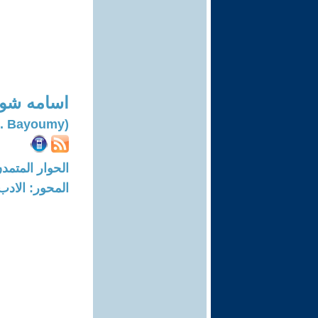
اسامه شوق
(Osama Shawky E. Bayoumy)
الحوار المتمدن-العدد: 8330 - 5
المحور: الادب