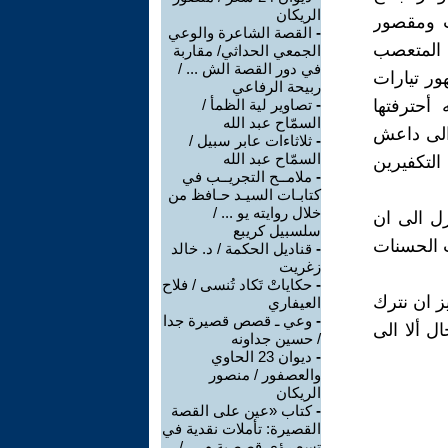
الريكان
ت ومقصور
-
القصة الشاعرة والوعي
 المتعصب
الجمعي الحداثي/ مقاربة
في دور القصة الش ... /
ور تيارات
ربيحة الرفاعي
 أحترفتها
-
تصاوير لية الظمأ /
السمّاح عبد الله
 الى داعش
-
ثلاثاءات عابر سبيل /
السمّاح عبد الله
لتكفيرين
-
ملامــح التجريــب في
كتابـات السيـد حـافظ من
خلال روايته يو ... /
زل الى ان
سلسبيل كريبع
ت الحسنات
-
قناديل الحكمة / د. خالد
زغريت
-
حكاياتْ تَكاد تُنسى / فلاح
يز ان نترك
العيفاري
-
وعي ـ قصص قصيرة جدا
ل ألا الى
/ حسين جداونه
-
ديوان 23 الحاوي
والعصفور / منصور
الريكان
-
كتاب «عين على القصة
القصيرة: تأملات نقدية في
تسع رؤى قصصية م ... /