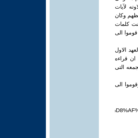
ته لآيات
فظهم وكان
انت كلمات
قوموا الى
هد الاول
 ان قراءه
معه التى
قوموا الى
7%D9%85%D9%85%D8%AD%D9%85%D9%88%D8%A