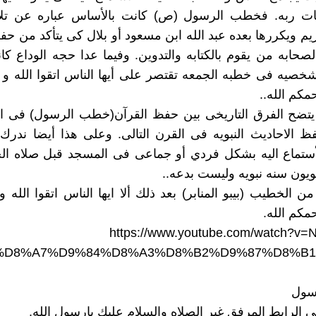
يات ربه. فخطب الرسول (ص) كانت بالأساس عباره عن تلاو
ريم ويكررها بعده عبد الله ابن مسعود أو بلال كى يتأكد من ح
صحابه من يقوم بالكتابه والتدوين. وفيما عدا حجه الوداع ك
خصيه فى خطبه الجمعه تقتصر على أيها الناس اتقوا الله و 
مكم الله..
يتضح الفرق التاريخى بين حفظ القرآن(خطب الرسول) فى الع
ظ الاحاديث النبويه فى القرن التالى. وعلى هذا أيضا ندرك
أستماع اليه بشكل فردي أو جماعى فى المسجد قبل صلاه الج
ويون سنه نبويه وليست بدعه..
ن الخطيب (بيبو المنابر) بعد ذلك ألا ايها الناس اتقوا الله و
مكم الله.
https://www.youtube.com/watch?v=
F%D8%A7%D9%84%D8%A3%D8%B2%D9%87%D8%B
ى الرابط المرفق غير الصلاه والسلام عليك يارسول الله.