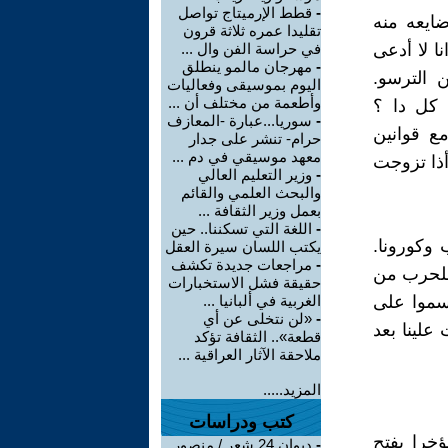
-
قطط الإرميتاج تواصل
ضايعه منه
تقليدا عمره ثلاثة قرون
ا لا أدعى
في حراسة الفن وال ...
-
مهرجان مالمو ينطلق
 الترسو.
اليوم بموسيقى وفعاليات
وأطعمة من مختلف أن ...
 كل دا ؟
-
سوريا...عبارة -المعازف
ع قوانين
حرام- تنشر على جدار
معهد موسيقي في دم ...
أذا تزوجت
-
وزير التعليم العالي
والبحث العلمي والقائم
بعمل وزير الثقافة ...
-
اللغة التي تسكننا.. حين
 وكورونا.
يكتب اللسان سيرة العقل
-
مراجعات جديدة تكشف
 للحرب من
حقيقة فشل الاستخبارات
رسموا على
الغربية في ألبانيا ...
-
«لن نتخلى عن أي
علينا بعد
قطعة».. الثقافة تؤكد
ملاحقة الآثار العراقية ...
المزيد.....
كتب ودراسات
خرا بفتح
-
ديوان 24 شعر / منصور