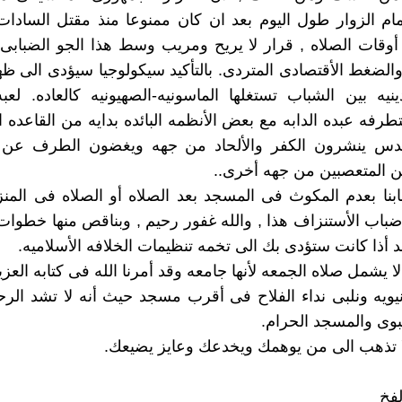
ام الزوار طول اليوم بعد ان كان ممنوعا منذ مقتل السادا
وقات الصلاه , قرار لا يريح ومريب وسط هذا الجو الضبابى
لضغط الأقتصادى المتردى. بالتأكيد سيكولوجيا سيؤدى الى ظه
يه بين الشباب تستغلها الماسونيه-الصهيونيه كالعاده. لعبه
متطرفه عبده الدابه مع بعض الأنظمه البائده بدايه من القاعده
قدس ينشرون الكفر والألحاد من جهه ويغضون الطرف عن ا
ين المتعصبين من جهه أخرى..
بنا بعدم المكوث فى المسجد بعد الصلاه أو الصلاه فى المن
ضباب الأستنزاف هذا , والله غفور رحيم , وبناقص منها خطوا
 أذا كانت ستؤدى بك الى تخمه تنظيمات الخلافه الأسلاميه.
لا يشمل صلاه الجمعه لأنها جامعه وقد أمرنا الله فى كتابه العز
دنيويه ونلبى نداء الفلاح فى أقرب مسجد حيث أنه لا تشد الرحا
بوى والمسجد الحرام.
لا تذهب الى من يوهمك ويخدعك وعايز يضيعك.