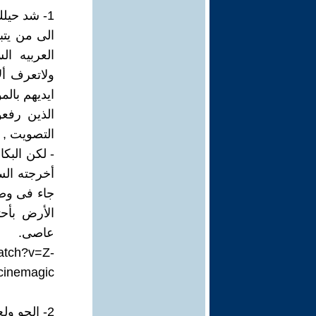
1- شد حيلك ياابا محمد
الى من يتب
العربيه ا
ولاتعرف أل
ايديهم بال
الذين رفعو
التصويت , 
- لكن البكا
أخرجته الس
جاء فى وصا
الأرض بأح
عاصى.
atch?v=Z-
nemagic
2- الجو ولع