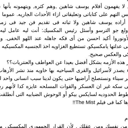
 لا يفهمون أفلام يوسف شاهين ,وهم كثره, ويتهمونه بأنها 
التهم على كتاباتى وتعليقاتى ازاء الأحداث الجاريه. عموما ان
 أراده يوسف شاهين ولا ثباته فى تقديم فن جيد فى زمن
ولع جو الترسو وأسئل رئيس المكسيك: أنت ليه عامل ليه
أونوروا أكيد احسن من أى فكه جاهله عند اللهو الخفى. وم
تى عدلتها يامكسيكو, تستطيع الغزاويه اخذ الجنسيه المكسيكيه 
ى والعكس صحيح.
دير هذه الأزمه بشكل أفضل بعيدا عن العواطف والعنتريات؟؟
ء يصدر لأسرائيل والقرى السياحيه بها خاويه منذ نشر الأرهاب
عمر سيناء ونستصلح أراضيها حتى يكون لدينا سبب انسانى واحد
نى سكه غير ان العسكر والقوات المسلحه عايزه كدا لأنهم 
وط الحدوديه لسايكس بيكو أو الوحوش الضبابيه التى أنطلقت 
ا فى فيلم The Mist!!
من نفسك ومن عقلك , لأن القرار الجمهورى المكسيكى مؤ