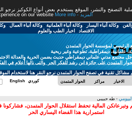
ة التصفح والنشر، الموقع يستخدم بعض أنواع الكوكيز نرجو النق
More info - المزيد
experience on our website
الفن
-
وكالة أنباء اليسار
-
وكالة أنباء العلمانية
-
وكالة أنباء العمال
-
وكا
الاقتصاد
-
اخبار الطب والعلوم
 الرئيسي لمؤسسة الحوار المتمدن
، علمانية، ديمقراطية، تطوعية وغير ربحية
ل مجتمع مدني علماني ديمقراطي حديث يضمن الحرية والعدالة الاجتم
حوار المتمدن على جائزة ابن رشد للفكر الحر والتى نالها أعلام في الفك
م مشاكل تقنية في تصفح الحوار المتمدن نرجو النقر هنا لاستخدام الموقع
كوردي
English
الاخبار
مراكز
الحوار المتمدن
لبيومي
- طه حبيبى
 وتبرعاتكن المالية تحفظ استقلال الحوار المتمدن، فشاركونا 
استمرارية هذا الفضاء اليساري الحر