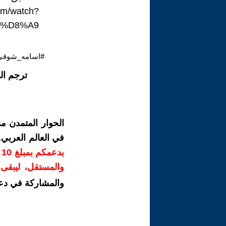
om/watch?
F%D8%A9
#اسامه_شوقي_
ترجم ال
الحوار المتمدن م
في العالم العربي
ب
والمستقل، ليبقى ص
والمشاركة في دع