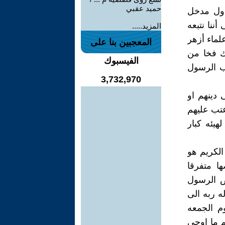
حميد عقبي
أول مدخل
ننا نتبعه
المزيد.....
لماء أزهر
المعجبين بنا على
ك فخا من
الفيسبوك
ب الرسول
3,732,970
 دينهم او
اعتب عليهم
هيئه كبار
الكريم هو
ها متفرقا
ص الرسول
 ربه الى
م الجمعه
م ما اوحى