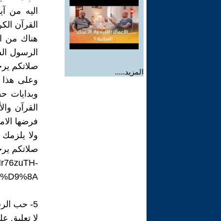
اليه من آ
القرآن الك
هناك من ال
الرسول الش
صلاتكم يرح
المزيد.....
وعلى هذا 
وبدايات حف
القرآن وال
فرضها الام
ولا يلزمك م
صلاتكم يرح
Nr76zuTH-
1%D9%8A
5- حب الرسول
لا تعليق عل