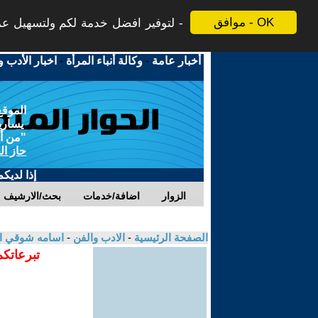
موافق - OK
لتوفير افضل خدمة لكم ولتسهيل عملي
أخبار عامة
-
وكالة أنباء المرأة
-
اخبار الأدب و
الموقع
يسارية
"من أج
حاز ال
إذا لديك
الزوار
اضافة/خدمات
بحث/الارشيف
الصفحة الرئيسية
-
الادب والفن
-
اسامه شوقي ا
تبرعاتكم