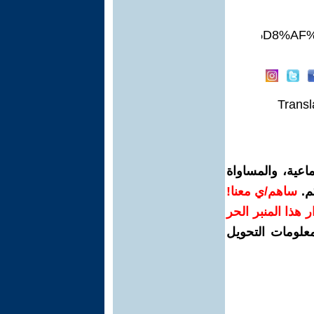
m_o&ab_channel=%D9%88%D9%84%D9%8A%D8%
Transl
اعية، والمساواة
م.
ساهم/ي معنا!
رار هذا المنبر الحر
معلومات التحويل