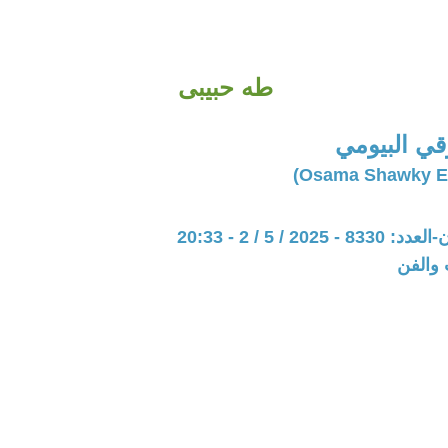
طه حبيبى
ي البيومي
202 / 5 / 2 - 20:33
 والفن