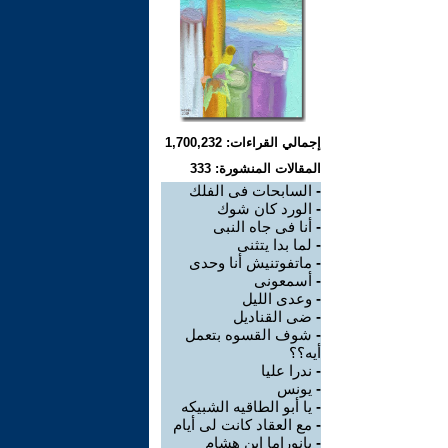
إجمالي القراءات: 1,700,232
المقالات المنشورة: 333
-
السابحات فى الفلك
-
الورد كان شوك
-
أنا فى جاه النبى
-
لما بدا يتثنى
-
ماتفوتنيش أنا وحدى
-
أسمعونى
-
وعدى الليل
-
ضى القناديل
-
شوف القسوه بتعمل
أيه؟؟
-
ندرا عليا
-
يونس
-
يا أبو الطاقيه الشبيكه
-
مع العقاد كانت لى أيام
-
بانوراما ابن هشام