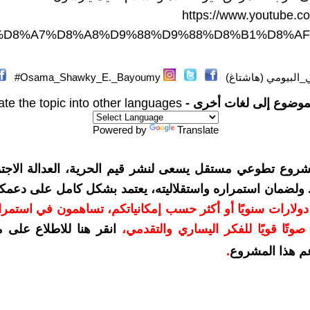
https://www.youtube.c
AF%D8%A7%D8%A8%D9%88%D9%88%D8%B1%D8%A
البيومي (هاشتاغ)
Osama_Shawky_E._Bayoumy#
موضوع إلى لغات أخرى -
ate the topic into other languages
Powered by
Translate
شروع تطوعي مستقل يسعى لنشر قيم الحرية، العدالة الاجتم
. ولضمان استمراره واستقلاليته، يعتمد بشكل كامل على دعمك
دعمكم بمبلغ 10 دولارات سنويًا أو أكثر حسب إمكانياتكم، تساهمون في استم
وتًا قويًا للفكر اليساري والتقدمي
،
انقر هنا للاطلاع على 
م هذا المشروع
.