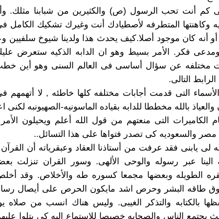
ى كم أنت تحب الرسول (ص) والكثيرين من شبابنا مثلك. و
كيه وكاهنتها المتطرفه لأصطيادك أنت وغيرك تشكيك الكامل فى أ
 أو أنه كان موجود أصلا.كيف يحدث هذا ولدينا شيوخ سلفيين وع
مدعى فكر. الأمر بسيط وهو ان الدابه الذكيه ستعرض علي
ات مختلفه عن سؤال أساسى فى العالم السنى وهو أين خط
لرابط التالى.
 الأسماء التى قدمت أجابات مختلفه كلها خاطئه , لا أتهمهم فى
 والعياذ بالله مخططا للدابه بقياده الماسونيه-الصهيونبه لكنى 
ام الكاميرات التى منعتهم من قول الله أعلم ويحيلون الأمر ل
 مصر والسعوديه كى تصدر فتواها على هذا التسائل..
به لى يابنى فقد عرفت من أستاذنا العقاد وعبقرياته أن القرآن 
 الينا عبر رسوله والوحى الألهى. وسور القران تنزلت بعض
قره الطويله وبعضها مجمعا كسوره طه والأخلاص. وقد أخل
وق طاقه البشر وحرص اشد مايكون الحرص على أيصال رساله
ها بالكتابه والتذكر الغيبى. وليس هناك انسب من صلاه يو
ث يجتمع الناس والصحابه خصيصا للاستماع اليه كى يتلوا عليه