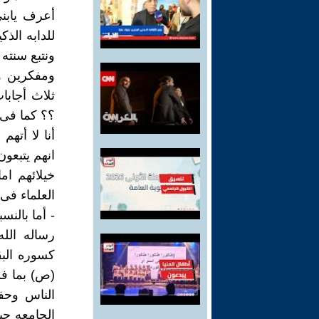
أعرف يابن
للدابه الذ
ونتبع سنته
ومفكرين و
ثلاث أجاب
؟؟ كما فى ا
أنا لا أتهم
انهم يتبعون
خيلائهم ام
العلماء فى
- أما بالنس
رساله الله
كسوره الب
(ص) بما ف
الناس وحفظ
الجامعه حي