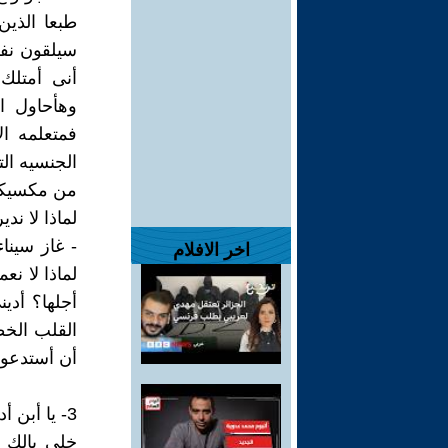
طبعا الذين
سيلقون نفس 
أنى أمتلك
وهأحاول ا
فمتعلمه ال
الجنسيه ال
من مكسيك
لماذا لا ن
- غاز سينا
اخر الافلام
لماذا لا ن
أجلها؟ أدي
القلب الخط
أن أستدعوها كم
3- يا أبن أدم
خلى بالك 