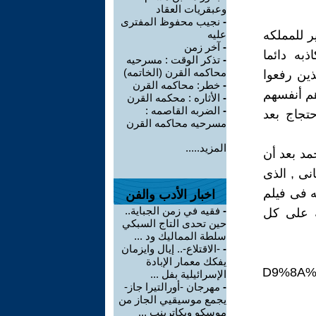
وعبقريات العقاد
-
نجيب محفوظ المفترى
ر للمملكه
عليه
-
آخر زمن
به دائما
-
تذكر الوقت : مسرحيه
محاكمه القرن (الخاتمه)
ذين رفعوا
-
خطر: محاكمه القرن
هم أنفسهم
-
الأثاره : محكمه القرن
-
الضربه القاصمه :
تجاج بعد
مسرحيه محاكمه القرن
المزيد.....
مد بعد أن
نى , الذى
 فى فيلم
اخبار الأدب والفن
-
فقيه في زمن الجباية..
ه على كل
حين تحدى التاج السبكي
سلطة المماليك ود ...
-
-الاقتلاع-.. إيال وايزمان
يفكك معمار الإبادة
DpRNEcpiw&ab_channel=%D8%B3%D9%8
الإسرائيلية بفل ...
-
مهرجان -أورالتيرا جاز-
يجمع موسيقيي الجاز من
موسكو ويكاترينب ...