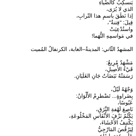
يَنسكِبُ كالضِّياءِ
الذي لا يُرَى،
إذا نَطَقَ باسمِ هذا التّرابِ،
قِيلَ: "فِتنةٌ"،
واستُدْعِيَتْ
في مَواسمِهِ التُّهَما!
المشهدُ الثّاني: المدينةُ–الغابة، الكرنفالُ المُميت
مَشْهَدٌ مُرِيعٌ:
قَيْءُ الأَصِيلِ،
رَسَمَتْهُ نَبَضَاتُ جَانِ الغَلَيَانِ.
وَجْهُهُ لَيْلٌ،
بِضَراوةٍ... تَضْطرِمُ الأَلْوَانُ:
عَبُوسًا،
نَاصِعَ لَهْفةِ النَّزَقِ،
يَكْتُمُ نَزْفَ الأَنْفَاسِ المَخْلُوعَةِ،
يَكْتنِفُ الأَحْشَاءَ،
لِيَرْقُصَ المَارْجِيُّ