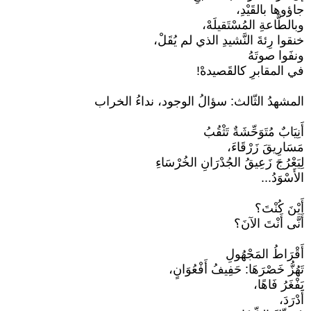
جاؤوها بالقَيْدِ،
وبالطَّاعةِ المُسْتَقيلَهْ،
خنقوا رِئةَ النَّشيدِ الذي لم يُقَلْ،
ونفَوا صوتَهُ
في المقابرِ كالقَصيدهْ!
المشهدُ الثّالث: سؤالُ الوجود، نداءُ الخراب
أَنِيَابٌ مُتَوَحِّشَةٌ تَثْقُبُ
مَسَارِيقَ زَرْقَاءَ،
لِيَعْرُجَ زَعِيقُ الجُدْرَانِ الخُرْسَاءِ
الأَسْوَدُ...
أَيْنَ كُنْتَ؟
أَنَّى أَنْتَ الآنَ؟
أَقْرَاطُ المَجْهُولِ
تَهُزُّ خَصْرَهَا: حَفِيفُ أَفْعُوَانٍ،
يَفْغَرُ فَاهًا،
أَدْرَدَ،