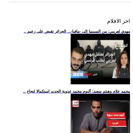
اخر الافلام
.. مهدي لعريبي: من السينما إلى -مافيا-... الجزائر تقبض على زعيم
.. محمد علام وهيثم سعيد: ألبوم محمد عدوية الجديد استكمالا لنجاح