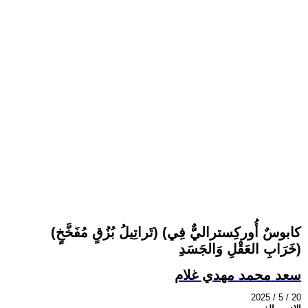
(تَراتِيلُ بُزُقٍ مُفَخَّخٍ) (كابوسٌ أُوركِستراليٌّ فِي
خَرَابِ العَقْلِ وَالجَسَدِ)
سعد محمد مهدي غلام
2025 / 5 / 20