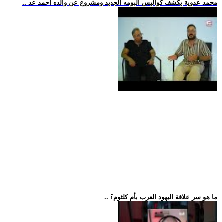
.. محمد عدوية يكشف كواليس ألبومه الجديد ومشروع عن والده أحمد عد
.. ما هو سر علاقة اليهود العرب بأم كلثوم؟