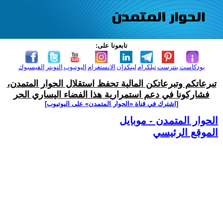
تابعونا على:
بودكاست
بنترست
تيلكرام
لينكدإن
الانستغرام
اليوتيوب
التويتر
الفيسبوك
تبرعاتكم وتبرعاتكن المالية تحفظ استقلال الحوار المتمدن،
فشاركونا في دعم استمرارية هذا الفضاء اليساري الحر
[اشترك في قناة ‫«الحوار المتمدن» على اليوتيوب]
الحوار المتمدن - موبايل
الموقع الرئيسي