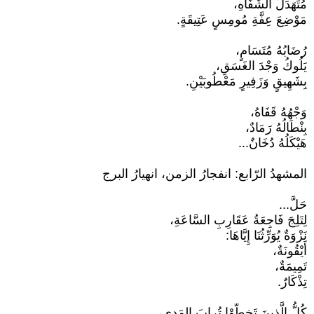
مُتَهَدِّلَ الشِّفَاهِ،
مَوْضِعَ عِفَّةِ مُومِسٍ عَتِيقَةٍ.
رُضَابُهُ مُتَسَامٍ،
يَلُوكُ وَجْدَ الغَسَقِ،
بِشَهِيقٍ وَزَفِيرٍ مَعْطُوبَيْنِ.
وَجْهُهُ قَفَاهُ،
بِنْطَالُهُ رَمَادٌ،
هَيْكَلُهُ دُخَانٌ...
المشهدُ الرّابع: انفجارُ الزمن، انهيارُ البرج
حَلَّ...
لِتَلِجَ فَاجِعَةُ عَقَارِبِ السَّاعَةِ،
نَزْوَةٌ يُوَرِّثُنَا إِيَّاهَا:
أَيْقُونَةٌ،
تَمِيمَةٌ،
تِذْكَارٌ.
كُلُّ الَّذينَ تَخطّوْا تُرابَ المَدى،