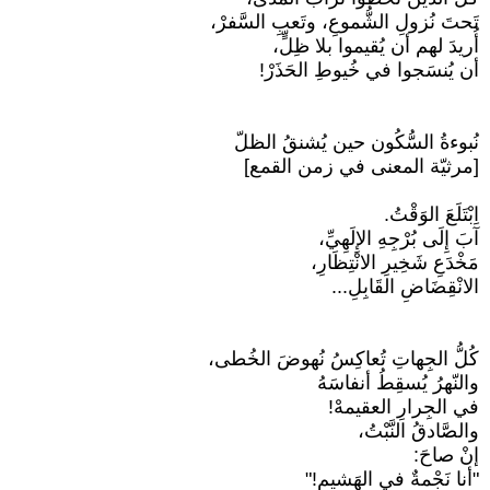
تَحتَ نُزولِ الشُّموعِ، وتَعبِ السَّفرْ،
أُريدَ لهم أن يُقيموا بلا ظِلٍّ،
أن يُنسَجوا في خُيوطِ الحَذَرْ!
نُبوءةُ السُّكُون حين يُشنقُ الظلّ
[مرثيّة المعنى في زمن القمع]
اِبْتَلَعَ الوَقْتُ.
آبَ إِلَى بُرْجِهِ الإِلَهِيِّ،
مَخْدَعِ شَخِيرِ الانْتِظَارِ،
الانْقِضَاضِ القَابِلِ...
كُلُّ الجِهاتِ تُعاكِسُ نُهوضَ الخُطى،
والنّهرُ يُسقِطُ أنفاسَهُ
في الجِرارِ العقيمهْ!
والصَّادقُ النَّبْتُ،
إنْ صاحَ:
"أنا نَجْمةٌ في الهَشيمِ!"