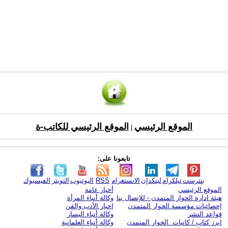
الموقع الرئيسي
الموقع الرئيسي للكاتب-ة
|
تابعونا على:
بنترست
تيلكرام
لينكدإن
الانستغرام
RSS
اليوتيوب
التويتر
الفيسبوك
الموقع الرئيسي
أخبار عامة
هيئة ادارة الحوار المتمدن - للإتصال بنا
وكالة أنباء المرأة
إحصائيات مؤسسة الحوار المتمدن
اخبار الأدب والفن
قواعد النشر
وكالة أنباء اليسار
ابرز كتاب / كاتبات الحوار المتمدن
وكالة أنباء العلمانية