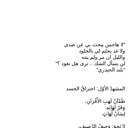
"لا هاجس يبحث بي عن صدى
ولا غد يحلم لي بالخلود
والليل ان مر ولم ينته
لن يسأل الشك .. ترى هل تعود ؟"
"بلند الحيدري"
المشهدُ الأوّل: احتراقُ الجسد
ظَمْآنُ لَهَبِ الأَفْرَانِ،
وَفَرْ لَهَاتِهِ:
لِسَانُ لُهَاثٍ.
اِرْتَحقَ وَجِيفُ الرَّصيفِ،