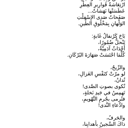
ارْتِعَاشةُ قَوارِيرِ العِطْرِ
عَطَسَتْها نَهَشاتٌ...
صَفَحاتُ صَدى الإِسْفلْتِ
الوَلْهانِ بِمَخْلُوقِ الطِّينِ.
بَاحَ كَرْنفالُ غَابةٍ:
تَنْحلُّ ضُمُورًا،
أَجْدَاثٌ آدَمِيَّةٌ،
كُلَّمَا احْتَسَتْ صَهَارَةَ البُرْكَانِ.
والرِّيحُ،
لو مرّتْ كنَفْسِ الغَزالِ،
تُدانُ،
تُكوى بصوتِ الصَّدى!
تَهمِسُ في جَيدِ نَخلةٍ،
فتُرمى بجُرمِ التَّهْويمِ،
وادِّعاءِ النَّدى!
والحَرفُ،
ذاكَ السَّجينُ بأهدابِنا،