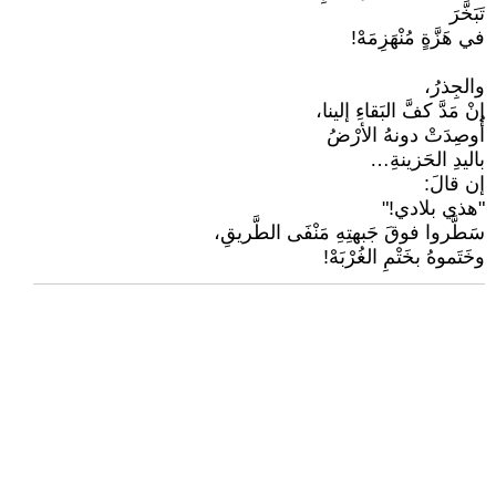
تَبَخَّرَ
في هَزَّةٍ مُنْهَزِمَهْ!
والجِذرُ،
إنْ مَدَّ كفَّ البَقاءِ إلينا،
أُوصِدَتْ دونهُ الأرْضُ
باليدِ الحَزينةِ…
إن قالَ:
"هذي بلادي!"
سَطَّروا فوقَ جَبهتِهِ مَنْفَى الطَّريقِ،
وخَتَموهُ بخَتْمِ الغُرْبَهْ!