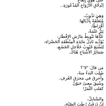
عَلَى هَوَى إِيقَاعِ
اِنْدِلَاقِ الأَرْوَاحِ المُذْعُورَةِ...
وَهِيَ تَذُوبُ،
مُتَعَلِّقَةً بِأَذْيَالِهَا:
أَقْرَاطًا،
يَئِزُّ عَتْمَةً،
عَبَّأَهَا تَنْوِيطُ مَارْشِ الإِفْطَارِ،
يُؤَدِّيهِ نَادِلُ مَائِدَةِ المِنْطَقَةِ الخَضْرَاءِ،
لِتَشْبَعَ جُيُوبُ خَلَاخِلِ الجَشَعِ،
ضَمَائِرُ الأَشْبَاحِ هُنَاكَ.
مَن قالَ: "لا"؟
سُلِبَ البَدءُ منهُ،
وأُحرِقَ في مَحرَقِ العُرفِ،
وشُنِقَ معنىً حَنوْنٌ
كقلبِ الثَّمَرْ!
والسَّنابِلُ،
إنْ ذَرَفَتْ رُطَبَ الصّبْحِ،