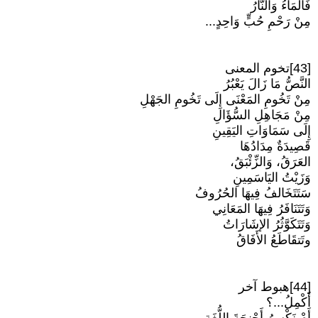
فَالمَاءُ وَالنَّارُ
مِنْ رَحْمِ حُبٍّ وَاحِدٍ...
[43]تخوم المعنى
النَّصُّ مَا زَالَ يَعْبُرُ
مِنْ تَخُومِ المَعْنَى إِلَى تَخُومِ الجَهْلِ
مِنْ مَجَاهِلِ السُّؤَالِ
إِلَى سَمَاوَاتِ اليَقِينِ
قَصِيدَةٌ مِدَادُهَا
العَرَقُ، وَالزِّئْبَقُ،
وَزَيْتُ اليَاسَمِينِ
سَتَتَخَالفُ فِيهَا الحُرُوفُ
وَتَتَنَافَرُ فِيهَا المَعَانِي
وَتَتَكَوَّثُرُ الإشَارَاتُ
وتَتقَاطَعُ الأَفَاقُ
[44]هبوط آخر
أَكْمِلُ...؟