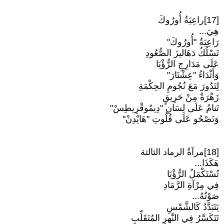
[17]راعِيَةُ أُورُوكَ
هِيَ...
رَاعِيَةُ "أُورُوكَ"
تَسْلُكُ دَهَاليزَ الصُّعُودِ
عَلَى مَدَارِجِ الرُّؤْيَا
وَأَثْدَاءُ "عِشْتَارَ"
لِتَدُورَ مَعَ نُجُومِ الحِكْمَةِ
زَهْرَةٌ مِنْ حَرِيقٍ
تَنامُ عَلَى لِسَانِ "دِيمُوقْرِيطِسْ"
وَتَصْحُو عَلَى فُلُوتِ "هَايْدِنْ"
[18]مرآةُ الرماد الثالثة
هَكَذَا...
تُسْتَكْمَلُ الرُّؤْيَا
فِي مِرْآةِ الرَّمَادِ
صَوْتُهُ...
يَتَبَدَّدُ كَالشَّمْسِ
تَتَكَسَّرُ فِي النَّهرِ المُتَقَلِّبِ