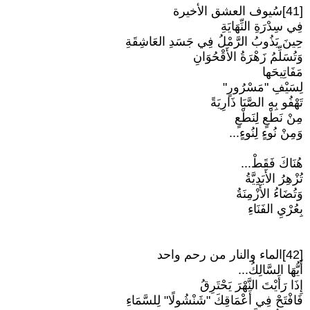
[41]سُيوف العشق الأخيرة
فِي سِدْرَةِ النِّهَايَةِ
حِينَ يَذُوبُ الرَّمْلُ فِي جَسَدِ العَاشِقَةِ
وَتُسَلِّمُ زَهْرَةُ الأَقْحُوَانِ
مَفَاتِيحَها
لِسَيْفِ "مَسْرُورٍ"
تَهْفُو بِهِ الصَّبَا ذَارِيَةً
مِنْ نَطْعٍ لِنَطْعٍ
وَمِنْ نُوءٍ لِنُوءٍ...
هُنَاكَ فَقَطْ...
تُزْهِرُ الأَبَدِيَّةُ
وَتُضَاءُ الأَزْمِنَةُ
بِعُرْيِ الفَنَاءِ
[42]الماء والنار من رحم واحد
أَيُّهَا السَّالِكُ...
إِذَا رَأَيْتَ النَّهْرَ يَحْتَرِقُ
فَافْتَحْ فِي أَعْمَاقِكَ "شَنْشُولًا" لِلسَّمَاءِ