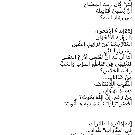
لِمَنْ كَانَ زَيْتَ المِصْباحِ
أَنْ يُطْفِئَ قَنَادِيلَهُ
فِي رَمَادِ التِّيهِ؟
[26]نداءُ الأقحوان
يَا زَهْرَةَ الأَقْحُوَانِ...
المُتَأَرْجِحَةَ بَيْنَ تَرَاتِيلِ الشِّينِ
وَمَنَازِلِ العَيْنِ
أَمَا آنَ لَكِ أَنْ تَفْتَحِي أَذْرُعَ المَعْنَى
فَتَعْتَنِقِي فِي تَقَاطُعِ المَوْتِ وَالحُبِّ
رِحْلَةَ الخَلاصِ؟
مِنْ عَذَابَاتِ...
الثُّقُوبِ اللَّامُتَنَاهِيَةِ
وَسِلْكِ بَهْلَوَانِ
مَنْ زَعَمَ: إِنَّ اللَّهَ يَمُوتُ؟
أَحْضَرَ "زَارَا" بَلْسَمَ شِفَاءِ "أَيُّوبَ".
[27]ذاكرة الطائرات
فِي "طَيَّارَاتِ" بَغْدَادَ...