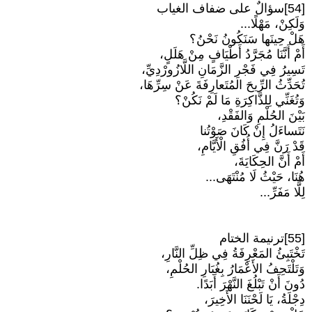
[54]سؤالٌ على ضفاف الغياب
وَلَكِنْ، مَهْلًا...
هَلْ حِينَها سَنَكُونُ نَحْنُ؟
أَمْ أَنَّنَا مُجَرَّدُ أَطْيَافٍ مِنْ هَلَلٍ،
تَسِيرُ فِي فَجْرِ الزَّمَانِ اللَّازُورْدِيِّ،
تُحَدِّثُ الرِّيحَ المُتَعارِفَةَ عَنْ سِرِّهَا،
وَتُغَنِّي لِلذَّاكِرَةِ مَا لَمْ نَكُنْ؟
بَيْنَ الحُلْمِ وَالفَقْدِ،
نَتَساءَلُ إِنْ كَانَ صَوْتُنا
قَدْ رَنَّ فِي أُفُقِ الْأَيَّامِ،
أَمْ أَنَّ الحِكَايَةَ،
هُنَا، حَيْثُ لَا مُنْتَهَى...
لِلَّا مَفَرِّ...
[55]ترنيمة الختام
تَخْتَبِئُ المَعْرِفَةُ فِي ظِلِّ النَّارِ،
وَتَلْتَحِفُ الأَعْمَارُ بِغُبَارِ الحُلْمِ،
دُونَ أَنْ تَبْلُغَ النَّهْرَ أَبَدًا.
دِجْلَةُ، يَا لَحْنَنَا الأَخِيرَ،