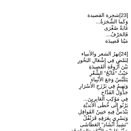
[23]شجرة القصيدة
وَكَما الشَّجَرَةُ...
غَابَةٌ صُغْرَى
فَالحَرْفُ...
مَيْتا قَصِيدَة
[24]نهرُ الشعر والأنبياء
لِنَمْضِ فِي إِشْعَالِ البَخُورِ
بَيْنَ أَرْوِقَةِ القَصِيدَةِ
حَيْثُ "غَانْجُ" الشِّعْرِ
يَتَلَبَّسُ وَجَعَ الأَنْبِياءِ
وَيَهِيمُ فِي بَرْزَخِ الأَسْرَارِ
جَدْوَلُ القَدَّاحِ
فِي مَوْكِبِ العَابِرِينَ...
يَرْنُو إِلَى خُطَى الأَبَديَّةِ
يَنْدَسُّ فِيهِ حَنِينُ القَوافِلِ
وَيَسْرِي بِعَرَقِهِ قَرَنْفُلٌ
"نَشِيدُ أَنْشَادِ" العَطَاشَى