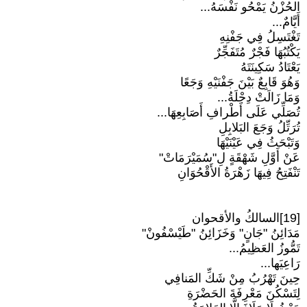
الحُزْنُ يَمْحُو نَفْسَهُ...
أَيَّامٌ...
تَغْتَسِلُ فِي جَفْنِهِ
يَكْتُبُهَا فَجْرٌ مُتَفَجِّرٌ
يَعْتَادُ سَكِينَتَهُ
وَهُوَ قَابِعٌ بَيْنَ جَفْنَيْهِ وَجَعًا
وَمَا زَالَتْ دِجْلَةُ...
تُصَلِّي عَلَى أَطْرافِ أَصَابِعِهَا...
تُرَتِّلُ وَجَعَ البَلابِلِ
وَتَبْحَثُ فِي عَيْنَيْهَا
عَنْ أَوَّلِ شَهْقَةٍ لِ"سُمَيْرَمَاتْ"
تَنْفَتِحُ فِيهَا زَهْرَةُ الأَقْحُوَانِ
[19]السالكُ والأقحوان
مَدَائِنُ "جَانٍ" وَخَزَائِنُ "طَيْسْفُونْ"
تَمُّوزُ العَظِيمُ...
رَاعِيَها...
حِينَ تَهْرُبُ مِنْ شَكِّ المَنافِي
لِتَسْكُنَ مَعْرِفَةَ الحَضْرَةِ