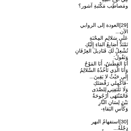
ومَصاطِب مَكْتَبةِ آشور؟
[29]العودة إلى الروابي
الآن...
عَلَى سَلالِمِ المِحْنَةِ
تَمْتَدُّ أَصَابِعُ المَاءِ إِلَيْكِ
تُشْعِلُ لَكِ قَنَادِيلَ العِرْفَانِ
وَتَقُولُ:
أَنَا العَطَشُ، أَنَا المَوْجُ
وَأَنَا الَّذِي تَأْخُذُهُ السَّلالِمُ
إِلَى حَيْثُ لا يَقِينَ...
-فَأَكْمِلي رَقْصَتَكِ
وَلَا تَلْتَفِتِي لِلصَّدَى
فَالمُنْتَهَى أُرْجُوحَةٌ
بَيْنَ لِسَانِ النَّارِ
وَكَأْسِ البَقاءِ-
[30]استفهامُ النهر
دِجْلَةُ...