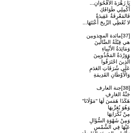
يَا زَهْرَةَ الأَقْحُوَانِ...
أَكْمِلِي طَوَافَكِ
فَالمَعْرِفَةُ عَقِيدَةٌ
لا تُعْطِي الرِّيحَ أَعْنَتَهَا...
[37]مائدة المجذوبين
هي قِبْلَةُ الضَّالِّينَ
وَمَائِدَةُ الأنْبِياءِ
وَوَرْدَةُ المَجْذُوبِينَ
الَّذِينَ احْتَرَقُوا
عَلَى شُرَفَاتِ العَدَمِ
وَالْأَوْطَانِ القَدِيمَةِ
[38]جنة العارف
جَنَّةُ العَارِفِ
هَكَذَا هَمَسَ لَهَا "مَوْلَانَا"
وَهُوَ يُعَرِّيهَا
مِنْ نُكْرَانِهَا
وَمِنْ شَهْوَةِ السُّؤَالِ
عَنْهَا فِي الشَّمْسِ