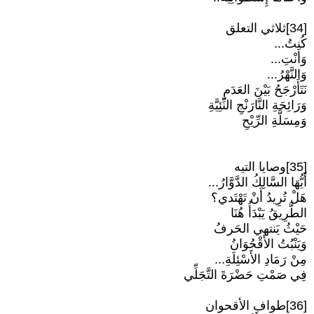
[34]ثلاثي التعلق
كُنتُ...
وَأَنْتِ...
وَالنَّهْرُ...
نَتَأَرْجَحُ بَيْنَ العَدَمِ
وَرَائِحَةِ النَّارَنْجِ النِّئِيَّةِ
وَمِسَلَّةِ الرِّيْحِ
[35]وصايا التيه
أَيُّهَا السَّالِكُ الدَّوَّارُ...
هَلْ تُرِيدُ أَنْ تَهْتَدي؟
الطَّرِيقُ يَبْدَأُ هُنَا
حَيْثُ يَنتهي الحَرفُ
وَيَنْبُتُ الأَقْحُوَانُ
مِنْ رَمَادِ الأَسْئِلَةِ...
فِي صَمْتِ حَضْرَةَ التَّجَلِّي
[36]طواف الأقحوان