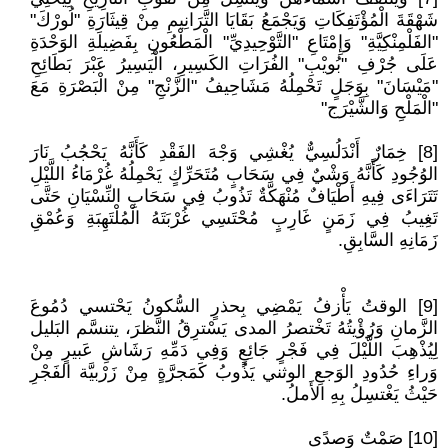
شَهْقَةَ الْمُؤْتَفِكَاتِ وَيَجْمَعُ بَقَايَا التَّرَانِيمِ مِنْ قِيثَارَةِ "لُورْكَ"
"الفَلْمِنْكِيَّةِ" وَإِمْتَاعِ "التَّوْحِيدِيِّ" الْمَطْعُونِ بِفَضِيلَةِ الوَحْدَةِ
عَلَى جُرْفِ "بُويْبِ" الفُرَاتِ الكَسِيرِ، الْيَسِيرُ عَبْرَ بَطَائِحِ
"مَيْسَانَ" بِوَجَلٍ تَحْمِلُهُ مَشَاحِيفُ "الزَّنْجِ" مِنْ الْبَصْرَةِ مَعَ
"الْمَلْحِ وَالشَّيْرَج"
[8] خِمَارٌ أَنْدَلُسِيٌّ يُغْشِي وَجْهَ الفَقْدِ كَأَنَّهُ يَحْجُبُ نَارَ
الوُجُودِ كَأَنَّهُ وَشْيٌ فِي سَحَابٍ مُتَحَرِّكٍ يَحْمِلُهُ غُرْمَاءُ اللَّيْلِ
تَتَرَاءَى فِيهِ أَطْيَافٌ مُنْهَكَّةٌ تَذُوبُ فِي سَحَابِ النِّسْيَانِ حَتَّى
تَغِيبُ فِي زَمَنٍ غَارِبٍ مُحْتَسِي غُرْبَتَهُ الْمُلْتَهِبَةِ وَعُمْقِ
زَمَانِهِ السَّابِقِ.
[9] الوقتُ يَأْزفُ يَمْضِي بِحذرٍ السُّكونُ يَحْتسي دُمُوعَ
الزَّمانِ وَرُؤْيتُهُ تَخْتصرُ المدى يَسْترِقُ النَّظرَ، يتنسَّم البَليل
لِيُذْهِبَ اللَّيْلَ فِي فَجْرٍ جَائِعٍ وَفِي دَمِّهِ رَشَاشِ عَبيرٍ مِنْ
وَراءِ حُدُودِ الوَجعِ الوثني يَذُوبُ كَمَجرَّةٍ مِنْ زَرْبيَّة الفَجْرِ
حَيْثُ يَغْتسِلُ بِهِ الأَملُ.
[10] صَمْتٌ وَصدًى