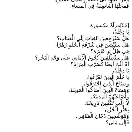
فَمَحَتْهَا الْعَاصِفَةُ فِي الْمَسَاءِ.
[53]مرآةٌ مكسورة
يَا دِجْلَةُ،
هَلْ سَتُرْجِعينَ الغِيَابَ إِلَى الْعَتَبَاتِ؟
هَلْ سَتُنْبِتينَ فِي شُرْفَةِ الْحُلْمِ زَهْرًا،
فِي ظِلِّ يَدٍ عَابِرَة؟
هَلْ سَتُطْلِقِينَ نُجُومَ الْأَمَانِي عَلَى وَجْهِ الْبَحْرِ؟
أَمْ أَنَّكِ أَيضًا كَسَرْتِ الْمِرَايَا؟
يَا دِجْلَةُ،
يَا حُلْمَ الَّذِينَ تَفَرَّقُوا،
وَصَبَاحَ الَّذِينَ احْتَرَقُوا،
وَمَسَاءَ الَّذِينَ أَضَاعُوا الْمَدِينَةَ،
وَأَضَاعَتْهُمْ الْمَدِينَةُ،
لَا زِلْتِ تَكْتُبِينَ تَارِيخَكِ
بِحَبْرِ الْحُزْنِ
وَتَتَوَشَّحِينَ دُخَانَ الْمَنَافِي،
فَإِلَى مَتَى؟