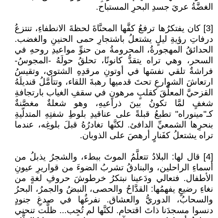
الغضَّةُ عريَ جسدِ البحرِ المستباح.
[3] كان يفتكرُها ترفعُ كفَّها المحنَّاةَ لحظةَ الانطفاءِ، تنتزعُ
درفاتِ رؤيةِ ليلٍ يشتعلُ باشتجارِ حمى الحنينِ والغضب.
الحدائقُ المهجورةُ، المحرومةُ من حنوِّ مواعيدِ روحهِ في
السحر، وهي تراه يتقدُّ كانونًا، تحلقُ حولَهُ -المجوسُ-
فراشةٌ تلقي نفسَها في أوتونِ مرقدِهِ الشتوي، وتقيسُ
ارتعاشَ الشوارعِ تحتَ قدميها رهبةَ اللقاء، وتتأمَّلُ قنديلَهُ
القزحيَّ المعلَّقَ كقلبٍ مرهونٍ في سقفِ الغياب بارتجافةِ
شغفٍ لمَّا تكونُ بينَ ذراعيهِ، وهو شعلةٌ مغصَّنةٌ
كـ"مينوراه" تطبعُ قبلةً على عناقيدِ بلوطِ شفتِهِ المتدلّيةِ
بنحرِها الشمعيِّ الدافئ. لكنَّها تغادرُهُ قبلَ بلوغِه، عندما
تراه يشتعلُ كفَنارٍ أرهصَ على الذوبان.
[4] قال لها: البلادُ تتعلَّمُ الموتَ ببطء، والشجرُ يذبلُ من
أسماءِ الراحلين، والبنادقُ تشربُ الضوءَ من قواريرِ عيونِ
الأطفال. فتعالي ودَعينا نبتكرُ خرطوشَ حروفِ لغةٍ من
نغاءِ رضيعٍ يفهمُها: القدَّاحُ والحصى، النبضُ والجمرُ، البحرُ
والسحابُ، الدوريُّ والعشاق. نفرغُها في صدغِ جنودٍ
دنسوا مسجدَنا ذاتَ اقتحام. لكنَّها لم تُجِب... ظلَّت تنحني