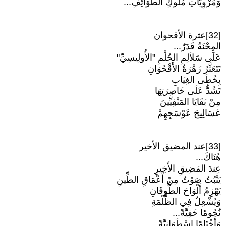
وَمَرْوِيَّاتِ مُلُوكِ الطَّوَائِفِ...
[32]عثرة الأقحوان
المِحْنَةُ قَدَرٌ...
عَلَى سَلاَلِمِ الحُلْمِ "الأُولِيسِيِّ"
تَتَعَثَّرُ زَهْرَةُ الأَقْحُوَانِ
بِخُطَى الغِيَابِ
تَشُدُّ عَلَى خَاصِرَتِهَا
مِنْ بَقَايَا المَنْفِيِّينَ
عَسَالِيجَ عَوْسَجِهِمْ
[33]عند المضيق الأخير
هُنَاكَ...
عِندَ المَضِيقِ الأَخِيرِ
يَنْبُتُ صَوْتٌ مِنْ أَعْمَاقِ الطِّينِ
يَهْزِمُ أَلْوَاحَ الطُّوفَانِ
وَيُشْعِلُ فِي الظُّلْمَةِ
نُجُومًا خَفِيَّةً...
وَأَخْتَامًا إِسْطَوَانِيَّةً..