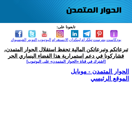
تابعونا على:
بودكاست
بنترست
تيلكرام
لينكدإن
الانستغرام
اليوتيوب
التويتر
الفيسبوك
تبرعاتكم وتبرعاتكن المالية تحفظ استقلال الحوار المتمدن،
فشاركونا في دعم استمرارية هذا الفضاء اليساري الحر
[اشترك في قناة ‫«الحوار المتمدن» على اليوتيوب]
الحوار المتمدن - موبايل
الموقع الرئيسي