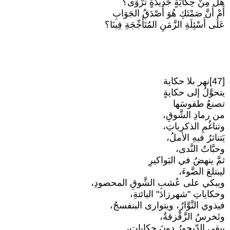
هَلْ مِنْ حِكَايَةٍ جَدِيدَةٍ تُرْوَى؟
أَمْ أَنَّ صَمْتَكِ هُوَ أَصْدَقُ الجَوَابِ
عَلَى أَسْئِلَةِ الزَّمَنِ المُتَأَجِّجَةِ فِينَا؟
[47]نهر بلا حكاية
يتحوَّلُ إلى حكايةٍ
تصنعُ طقوسَها
من رمادِ الشَّوقِ،
وتناغُمِ الذكرياتِ،
يَتناثرُ فيهِ الأملُ،
وحبَّاتُ النَّدى،
ثمَّ ينهضُ في البَواكيرِ
ليبتلعَ الضَّوءَ،
ويبكي على عُشبِ الشَّوقِ المحصودِ،
وحكاياتِ "شهرزادَ" البائتةِ،
فيذوي النَّوَّارُ، ويتوارى البنفسجُ،
وتَخرسُ الزَّقْزقةُ،
يبقى الدّيجورُ دونَ حكاياتٍ،