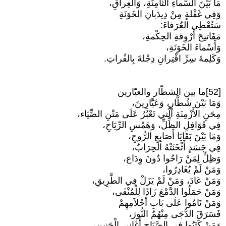
مَا بَيْنَ السَّماءِ الثَّامِنَةِ، وَالعِراقِ،
وَفِي غَفْلةٍ مِنْ دِيدَبانِ الخَوَنَةِ
سَتُعْطِي العُرَفاءَ:
مَفَاتيحَ أَرْوِقةِ الحِكْمةِ،
وَأَسْماءَ الخَوَنَةِ،
وَكَلِمةَ سِرِّ اقْتِرانِ دِجْلةَ بِالفُراتِ.
[52]ما بين الشطّار والعيّارين
وَمَا بَيْنَ شُطَّارٍ، وَعَيَّارِينَ،
مِحَنِ الأَزْمِنَةِ الَّتي تَعْبُرُ عَلَى مَتْنِ الضِّيَاء،
فِي قَوَافِلِ الظِّلِّ، وَهَمْسِ الرِّيَاحِ،
وَمَا بَيْنَ بَقَايَا أَصَابِعِ الرُّوحِ،
فِي جَسَدٍ أَثْخَنَتْهُ الحِرَابُ،
وَظِلٍّ لِمَنْ رَاحُوا دُونَ وِدَاع،
وَمَنْ لَمْ يُغَادِرُوا،
وَمَنْ عَادَ، وَمَنْ لَمْ يَزَلْ فِي الطَّرِيقِ،
وَمَنْ حَمَلُوا الدَّمْعَ زَادًا لِلْمُنْفَى،
وَمَنْ نَامُوا عَلَى بَابِ أَحْلاَمِهِمْ
فَسَرَقَ الدُّجَى مِنْهُمُ النُّورَ،
وَمَنْ كَتَبُوا فِي الصَّبَاحِ أَغَانِي الْحَنِينِ،