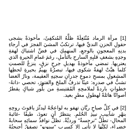
[1] مرآة الرماد مُنْتَعِلَةً ظلَّهُ المُنكفِئَ، مأخوذةً بشجى
حقولِ الحزنِ النديِّ فيها، ترتكبُ المشيَ الفجرَ في أرجاءِ
بدنِهِ المعجونِ بالوجعِ، المنهمكِ في فضِّ اشتباكِ لهفةِ
وجدِهِ بشغفِ قلبِهِ السارحِ بالتأملِ، رغمَ غمامِ الحيرةِ الذي
يعتريها. تمضي مأخوذةً بهديلِ جرحٍ نزقٍ، ينزعُ للصمتِ
كلما هبَّتْ لهفةُ شكوى فيها، تبصرُهُ يهيمُ بحيرةِ لحظِها
المشغولِ بمسحِ دموعِ جدرانِ سجنِهِ العقيمة، ونارُ الغضا
تشبُّ في صدرِه: عينًا تذرفُ الملحَ والفتورَ، تحصي -ذاتهُ-
خطواتٍ باردةً لملامحِهِ المُقتبسةِ من بلُّورِ شباكٍ يقطرُ
أصواتًا هائلةً لهطولِ مطرٍ بعيد.
[2] في كلِّ صباحٍ ريَّان تهفو به لواعجُهُ ليدثّرَ ياقوتَ روحِهِ
بنهْرِ شآبيبِ نبيذِ الحُلمِ. ينتظرُ أن تعودَ، طيفًا -غائبةَ
المحالِ- تطلُّ "نرجسةٌ" ورديَّةٌ. تظلُّ نوافذُ سمائِهِ سحابةً
خضراء، لكنَّها لا تأتي إلا كسربِ "سنونو" تصفقُ أجنحتُهُ