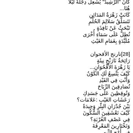
كَانَ "الرَّشِيدُ" يُشْعِلُ دِجْلَةَ لَيْلًا
هُنَا...
كَانَتْ زَهْرَةُ المَدَائِنِ
تَتَسَلَّقُ سَلالِمَ الحُلْمِ
تَبْحَثُ عَنْ نَافِذَةٍ
تُطِلُّ عَلَى سَمَاءِ أُخْرَى
مُلَبَّدَةٍ بِغَمَامِ الغَيْثِ
[28]نارنج الأقحوان
رَائِحَةُ نَارَنْجٍ نِيئَةٍ
يَا زَهْرَةَ الأَقْحُوَانِ...
كَيْفَ يَتَّسِعُ لَكِ الكَوْنُ
وَأَنْتِ فِي القَيْدِ
تُصَادِقِينَ الرِّيَاحَ
وَتُوقِظِينَ عَلَى جَسَدِكِ
رَعَشَاتِ الغَيْبِ :عَلامَات؟
بَيْنَ جُدْرَانِ البِئْرِ وَحِيدَةً
كَيْفَ تَعْشَقِينَ السُّكُونَ
فِي عَصْفِ الغُرْبَةِ؟
وَتَخْتَارِينَ المَعْرِفَةَ
فِي أَوْجِ التِّيهِ