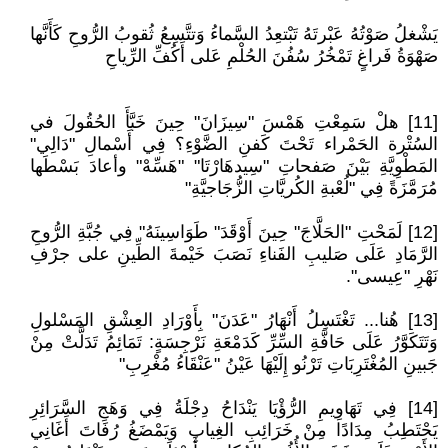
يَشْغلُ صَوْتُهُ عَبْرتَهُ تَبْتعِدُ السَّماءُ وَتتَّسِعُ ثُقوبُ الرُّوحِ كَأَنَّها
صَهْوَةُ فَراغٍ تَمْخُرُ سُفُنَ الحُلْمِ عَلى أَكُفِّ الرِّياحِ
[11] هلْ سَمِعْتِ هَمْسَ "سِيزَانَ" حِينَ خَبَّأَ الحُقُولَ في
السُتْرة الحَمْراء تَحْتَ كَفنِ الضَّوْءِ؟ فِي أَسْمالِ "دَالِي"
المَطْوِيَّةِ بَيْنَ صَفحاتِ "سِيدهَارْتَا" "هَسِّهْ" وأعادَ بَسْطَها
مُرَمَّزَةً فِي "لُعْبةِ الكُريَّاتِ الزُّجَاجيَّةِ"
[12] لَمَحْتِ "الحَلَّاجَ" حِينَ أَوْقَدَ" طَوَاسِينَهُ" فِي جُبَّةِ الرُّوحِ
الرَّمَادِ عَلَى صَليبِ الفَناءِ نَصَبَ خَيْمةَ الطِّينِ على جرْفِ
نَهْرِ "عِيسى".
[13] هُنا... تَغْتَسِلُ أَنْهَارُ "عَدَنَ" بِأَوْرَادِ العِشْقِ المَسْلولِ
وَتَتَكَوَّرُ عَلَى حَافَّةِ السِّرِّ كَدَمْعَةِ نَرْجِسَةٍ: تَمَائِمُ تَدَلَّتْ مِنْ
جَبينِ المُغْتَرِبَاتِ تَرْنُو إِلَيْهَا عَيْنُ "عَنْقَاءُ مُغْرِبِ"
[14] فِي تَهَاوِيمِ الرُّؤْيَا يَنْدَاحُ دِجْلَةُ فِي وَهَجِ السَّرَائِرِ
يَحْتَطِبُ مِدَادًا مِنْ خَرَائِبِ الغِيابِ وَيَمْضَغُ رُفَاتَ أَغَانِي