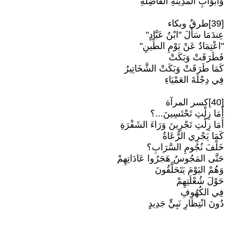
وَأَبْوَابِ المَدِينَةِ الفَاضِلَةِ
[39]طرقٌ وبكاء
عِندَمَا سَأَلَ "ابْنُ عَبَّادٍ"
"اعْتِمَادٌ عَنْ يَوْمِ الطِّينِ"
فَطَرَقَتْ وَبَكَتْ
كَمَا طَرَقَتْ وَبَكَتْ الشَّخَاتِيرُ
فِي دِجْلَةَ العَمْيَاءِ
[40]كسر المرآة
أَمَا زِلْتِ تَحْتَسِينَ...؟
أَمَا زِلْتِ تَجْرِينَ وَرَاءَ الشَفْرَةِ
كَمَا يَجْرِي الرُّعَاةُ
خَلْفَ نُجُومِ السَّرَابِ؟
حَتَّى المَجُوسُ هَجَرُوا عَادَاتِهِمْ
وَهُمْ اليَوْمَ يَتَحَلَّقُونَ
حَوْلَ شُعْلَتِهِمْ
فِي الكُهُوفِ
دُونَ انْتِظَارِ نَبِيٍّ جَدِيدٍ