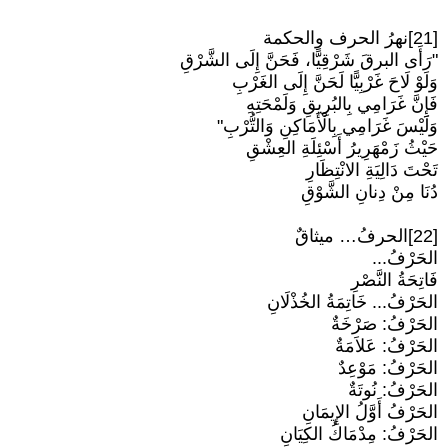
[21]نهرُ الحرف والحكمة
"رَأَى البرقَ شَرْقِيًّا، فَحَنَّ إِلَى الشَّرْقِ
وَلَوْ لَاحَ غَرْبِيًّا لَحَنَّ إِلَى الغَرْبِ
فَإِنَّ غَرَامِي بِالبُرِيقِ وَلَمْحَتِهِ
وَلَيْسَ غَرَامِي بِالْأَمَاكِنِ وَالتُّرْبِ"
حَيْثُ زَمْهَرِيرُ أَسْئِلَةِ العِشْقِ
تَحْتَ دَالِيَةِ الانْتِظَارِ
دُنَا مِنْ دِنانِ الشَّوْقِ
[22]الحرفُ… ميثاقٌ
الحَرْفُ...
فَاتِحَةُ النَّصْرِ
الحَرْفُ... خَاتِمَةُ الخُذْلَانِ
الحَرْفُ: صَرْخَةٌ
الحَرْفُ: عَلاَمَةٌ
الحَرْفُ: مَوْعِدٌ
الحَرْفُ: نُوتَةٌ
الحَرْفُ أَوَّلُ الإِيمَانِ
الحَرْفُ: مِدْمَاكُ الكِيَانِ