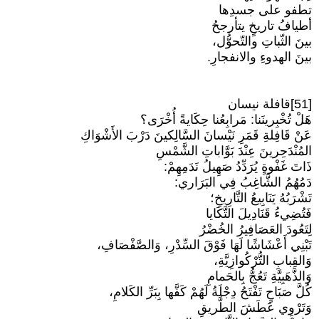
تطفو على جسدِها
أطيافُ تاريخٍ يتأرجحُ
بينَ الثّباتِ والتّحوُّل،
بينَ الهدوءِ والانفجارِ.
[51]قافلة نيسان
هَلْ تُخْبِرينَنا: مَرابِعُنا حِكَايةً أُخْرَى؟
عَنْ قَافِلةِ قَمَرِ نَيْسانَ السَّالِكينَ دَرْبَ الأَشْوَاكِ
المُنْدَحِرينَ عِنْدَ بَوَّاباتِ الشَّمْسِ
ذَاتَ غَفْوةٍ يُرَدِّدُ صَهِيلُ نَدَمِهِمْ:
دَمُهُمُ الشَّاغِبُ فِي البَرَاري:
تَشْرَبُهُ يَنَابِيعُ التَّارِيخِ؛
فَتُضِيءُ قَنَادِيلَ التَّكَايا
لِتَعُودَ العَصَافِيرُ الخُضْرُ
تَبْنِي أَعْشَاشًا لَهَا فَوْقَ السِّدْرِ، وَالصَّفْصَافِ،
وَالقِبابِ التُّرْكُوازِيَّةِ،
وَالذَّهَبِيَّةِ تَعُجُّ بِالحَمامِ
كُلَّ صَبَاحٍ تَفْتَحُ دِجْلَةُ لَهُمْ كَفَّها بِبَرِّ الكَلامِ،
وَتَرْوِي عَطَشَ الطَّريقِ