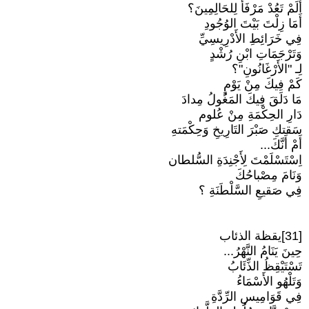
أَلَمْ تَعُدْ مَرْفَأً لِلحَالِمِينَ؟
أَمَا زِلْتَ بَيْتَ الوُجُودِ
فِي خَرَائِطِ الأَدْرِيسِيِّ
وَتَرْجَمَاتِ ابْنِ رُشْدٍ
لِـ "الأَرْغَانُونِ"؟
كَمْ فِيكَ مِنْ يَوْمٍ
مَا دَلَقَ فِيكَ المَغُولُ مِدادَ
دَارِ الحِكْمَةِ مِنْ عُلوم
سَقتكِ صَبْرَ التَارِيخِ وَحِكْمَتهِ
أَمْ أَنَّكَ...
اِسْتَسْلَمْتَ لِأَجْنِدَةِ السُّلطان
وَنَامَ مِصْباحُكَ
فِي صَقيعِ السَّلْطَنَةِ ؟
[31]يقظة الذئاب
حِينَ يَنَامُ النَّهْرُ...
تَسْتَيْقِظُ الذِّئَابُ
وَتَلْهُو الأَسْمَاءُ
فِي قَوَامِيسِ الرِّدَّةِ