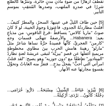
تقطفُ أزهارًا من ضوءِ مآذنِ مدنٍ خائرة، وتنثرُها كالطَّلعِ
شررًا في صدرِهِ الملتهب، وصدرِها المُنتقِبِ بموسمِ
التأبير.
[5] حين طافَ الليلُ في عينيها: السحرُ، والمطرُ كثيفٌ...
أفلتتْ مطاردتُهُ الجدوى، فاعتورَهُ وجومُ الخيبة، لو لا كانَ
صوتُ "ماريا كالاس" يتساقطُ -قرعَ الناقوسِ- من مذياعٍ
بعيد: Habanera... والأرصفةُ تتهجَّى قسماتِ وجهِ
"كارمن" الغجريِّ، كأنَّها قصيدةٌ حرَّةٌ نساها شاعرٌ مثلُ
"مارلو" رهينةَ هامشِ الحربِ بينَ مطاوي مخطوطةٍ
مريميةٍ أغفلَها عن قصدٍ "بيزيَّة" لتبقى عريشةَ لعنةٍ تطاردُ
"المِيتادور" تعاطفًا مع "دون جوزيه" وهو يصيح: "لقد قتلتُ
امرأتي التي أُحبُّ" يقحلُ ببذخٍ... فتفرُّ منه الغاباتُ وتحوِّلُ
بقسوةٍ مجاريَها عنه الأنهار.
[6] بَيِّيرُو: عَبَاءَةٌ... الشَّنِيلُ: مِسْبَحَةٌ... دَارُّو: خُزَامَى...
دِجْلَةُ: كَانُونٌ... بَرْدَى: أَرْكِيلَةٌ...
[7] وَيَتَلَفَّفُ أَسْمَاءَهُنَّ وَيَنْسِلُّ مِنْ ثُقُوبِ التَّارِيخِ لِيَحْنِي