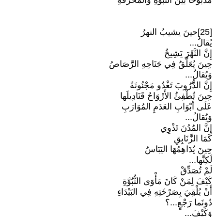
مَذْبُوحًا بَيْنَ النُّبُوَّةِ وَالمَحْرَقَةِ
[25]حينَ يشيبُ النهرُ
يُقالُ...
إِنَّ النَّهْرَ يَشِيخُ
حِينَ يُعَلَّقُ فِي جَنَاحِهِ الرَّصَاصُ
وَيُقالُ...
إِنَّ الدُّرُوبَ تَغْدُو مَجْنُونَةً
حِينَ تُطْفِئُ الأَرْوَاحُ قَنَادِيلَها
عَلَى أَبْوَابِ العَدَمِ المُوَارَبِ
وَيُقالُ...
إِنَّ المُدُنَ تَذْوِي
كَمَا الزَّنَابِقِ
حِينَ يُدَاهِمُهَا اليَبَاسُ
لَكِنَّها...
لَمْ تُصَدِّقْ
كَيْفَ لِمَنْ كَانَ مَأْوَى النُّبُوَّةِ
أَنْ يُلْقِيَ بِصَرْخَتِهِ فِي البَيْدَاءِ
دُونَما رَجْعٍ...؟
وَكَيْفَ...