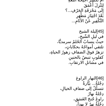
أَمْ نَكْسِرُ أَجْنِحَةَ اللُّغَةِ
لِنَنْزِلَ أَعْمَقَ
إِلَى مَحْرَقَةِ الحَرْفِ...؟
بَعْدَ اجْتِيَازِ مَطْهَرِ
التَّكْفِيرِ عَنْ الآثَامِ...
[45]ليلة الشيخ
في ليلِ الشّيخِ،
حيثُ ينسابُ الحُلمُ سرمديًّا،
تلتقي أمواجُهُ بحكاياتٍ،
تزهرُ فوقَ الضفافِ زهورُ الحياةِ،
كقلوبٍ تنبضُ بالحنينِ
في مشاتلِ الارتقابِ.
[46]النهار الراوغ
دِجْلةُ... بيَّارةٌ
تتسلّلُ إلى ضفافِ الخيالِ،
دِجْلةُ نهارٌ
راوغَ جُنحَ الغَسَقِ،
دِجْلةُ نهرٌ لا يهدأُ،