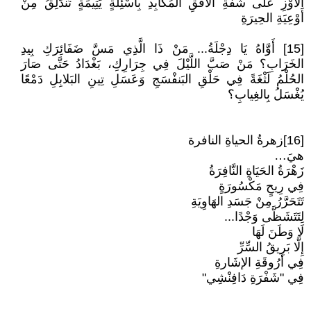
الأَوْزِ عَلَى شَفَةِ الأُفُقِ المُكابِدِ بِأَسْئِلَةٍ يَتِيمَةٍ تَنْدَلِقُ مِنْ
أَوْعِيَةِ الحِيرَةِ
[15] أَوَّاهُ يَا دِجْلَةُ... مَنْ ذَا الَّذِي مَسَّ ضَفَائِرَكِ بِيدِ
الخَرَابِ؟ مَنْ صَبَّ اللَّيْلَ فِي جِرَارِكِ، بَغْدَادُ حَتَّى صَارَ
الحُلْمُ لَثْغَةً فِي حَلْقِ البَنفْسَجِ وَعَسَلِ تِينِ البَلابِلِ دَمْعًا
يُغْسَلُ بِالغِيابِ؟
[16]زهرةُ الحياةِ النافرة
هيَ…
زَهْرَةُ الحَيَاةِ النَّافِرَةُ
فِي رِيحٍ مَكْسُورَةٍ
تَتَحَرَّرُ مِنْ جَسَدِ الهَاوِيَةِ
لِتَتَشَظَّى وَجْدًا...
لَا وَطَنَ لَهَا
إِلَّا بَرِيقُ السِّرِّ
فِي أَرُوقَةِ الإشَارةِ
فِي "شَفْرَةِ دَافِنْشِي"