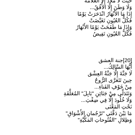
حَيْثُ لَا مَلَاذَ إِلَّا العَلامَةُ
وَلَا وَطَنَ إِلَّا الأُفُقُ...
إِذَا مَا الأَنْهَارُ انْدَحَرَتْ يَوْمًا
فَكُلُّ العُيُونِ تَغَيَّضَتْ
وَإِذَا مَا طَفَحَتْ يَوْمًا الأَنْهَارُ
فَكُلُّ العُيُونِ تَفِيضُ
[20]جنة العشق
أَيُّهَا السَّالِكُ...
لَا جَنَّةَ إِلَّا جَنَّةُ العِشْق
حِينَ تَتَعَرَّى الرُّوحُ
مِنْ خَوْفِ الفَناءِ...
وَتَتَدَلَّى مِنْ جَنَائِنِ "بَابِلَ" المُعَلَّقَةِ
وَلَا خُلُودَ إِلَّا فِي ضِغْثِ...
نَحْتِ المَعْنَى
مَا بَيْنَ دَفَّتَي "تَرْجُمانِ الأَشْوَاقِ"
وَظِلالِ "الفُتُوحاتِ المَكِّيَّةِ"