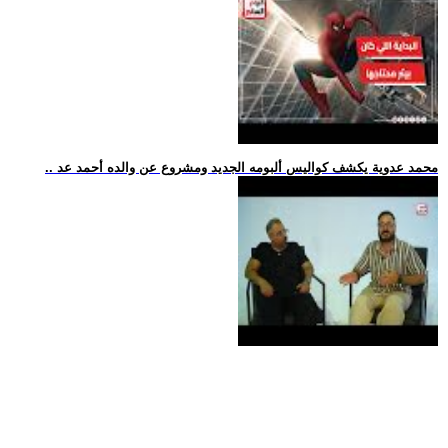
.. محمد عدوية يكشف كواليس ألبومه الجديد ومشروع عن والده أحمد عد