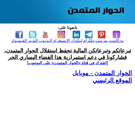
تابعونا على:
بودكاست
بنترست
تيلكرام
لينكدإن
الانستغرام
اليوتيوب
التويتر
الفيسبوك
تبرعاتكم وتبرعاتكن المالية تحفظ استقلال الحوار المتمدن،
فشاركونا في دعم استمرارية هذا الفضاء اليساري الحر
[اشترك في قناة ‫«الحوار المتمدن» على اليوتيوب]
الحوار المتمدن - موبايل
الموقع الرئيسي