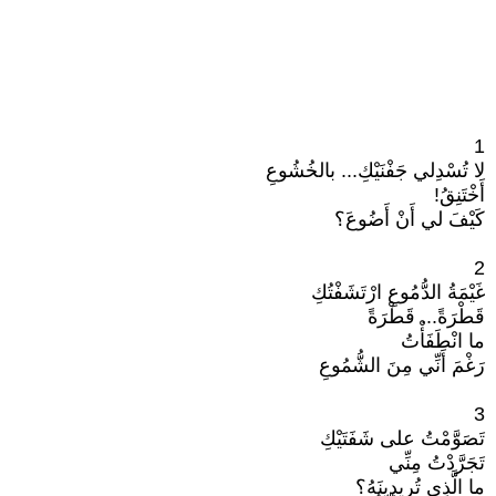
1
لا تُسْدِلي جَفْنَيْكِ... بالخُشُوعِ
أَخْتَنِقُ!
كَيْفَ لي أَنْ أَضُوعَ؟
2
غَيْمَةُ الدُّمُوعِ ارْتَشَفْتُكِ
قَطْرَةً... قَطْرَةً
ما انْطَفَأْتُ
رَغْمَ أَنِّي مِنَ الشُّمُوعِ
3
تَصَوَّمْتُ على شَفَتَيْكِ
تَجَرَّدْتُ مِنِّي
ما الَّذِي تُرِيدِينَهُ؟