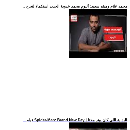
.. محمد علام وهيثم سعيد: ألبوم محمد عدوية الجديد استكمالا لنجاح
.. فيلم Spider-Man: Brand New Day | البداية اللي كان بيتر محتا