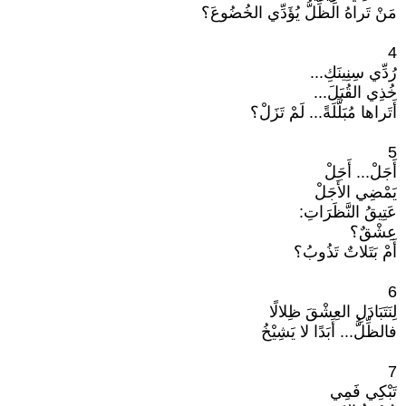
مَنْ تَراهُ الظِّلُّ يُؤَدِّي الخُضُوعَ؟
4
رُدِّي سِنِينَكِ...
خُذِي القُبَلَ...
أَتَراها مُبَلَّلَةً... لَمْ تَزَلْ؟
5
أَجَلْ... أَجَلْ
يَمْضِي الأَجَلْ
عَتِيقُ النَّظَرَاتِ:
عِشْقٌ؟
أَمْ بَتَلاتٌ تَذُوبُ؟
6
لِنَتَبَادَلِ العِشْقَ ظِلالًا
فالظِّلُّ... أَبَدًا لا يَشِيْخُ
7
تَبْكِي فَمِي