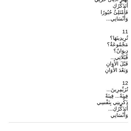
أَتَذَكَّرُكِ
فَأَمْتَلِئُ حُبُورًا
وَأَنْسَانِي...
11
تُرِيدِينَهَا؟
مَجْمُوعَةٌ؟
دِيوَانٌ؟
قُبُلَاتِي...
قَبْلَ الأَوَانِ
وَبَعْدَ الأَوَانِ
12
تُزَيِّمِرِينَ...
فِينَةً... فِينَةً
ذَكِّرِينِي بِنَفْسِي
أَتَذَكَّرُكِ...
وَأَنْسَانِي