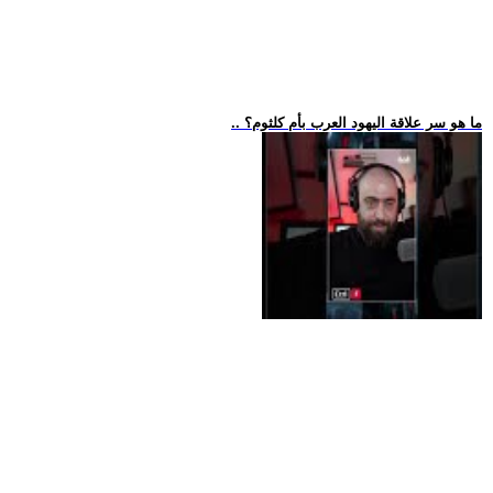
.. ما هو سر علاقة اليهود العرب بأم كلثوم؟