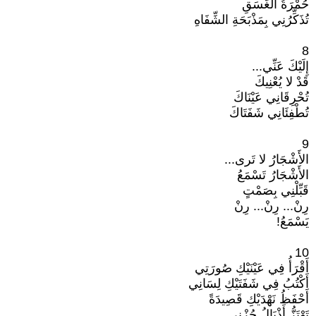
حُمْرَةُ الغَسَقِ
تُذَكِّرُنِي بِمَذْبَحَةِ الشِّفَاهِ
8
إِلَيْكَ عَنِّي...
قَدْ لا يُعْنِيكَ
تُحْرِقَانِي عَيْنَاكَ
تُطْفِئَانِي شَفَتَاكَ
9
الأَشْجَارُ لا تَرى...
الأَشْجَارُ تَسْمَعُ
قَبِّلْنِي بِصَمْتٍ
رِنْ... رِنْ... رِنْ
يَسْمَعُ!
10
أَقْرَأُ فِي عَيْنَيْكِ صُورَتِي
أَكْتُبُ فِي شَفَتَيْكِ لِسَانِي
أَحْفَظُ نَهْدَيْكِ قَصِيدَةً
تَهْتَزُّ أَذْيَالُ حُزْنِي