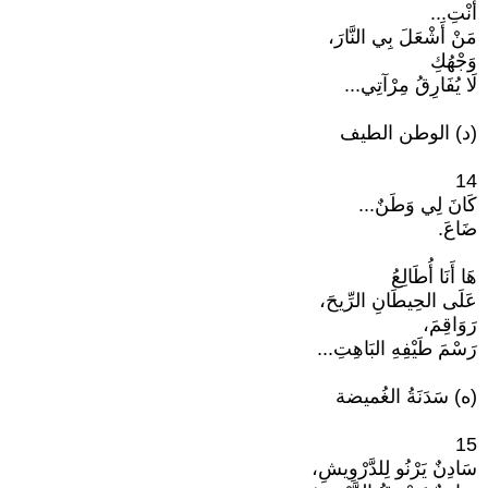
أَنْتِ...
مَنْ أَشْعَلَ بِي النَّارَ،
وَجْهُكِ
لَا يُفَارِقُ مِرْآتِي...
(د) الوطن الطيف
14
كَانَ لِي وَطَنٌ...
ضَاعَ.
هَا أَنَا أُطَالِعُ
عَلَى الحِيطَانِ الرِّيحَ،
رَوَاقِمَ،
رَسْمَ طَيْفِهِ البَاهِتِ...
(ه) سَدَنَةُ الغُميضة
15
سَادِنٌ يَرْنُو لِلدَّرْوِيشِ،