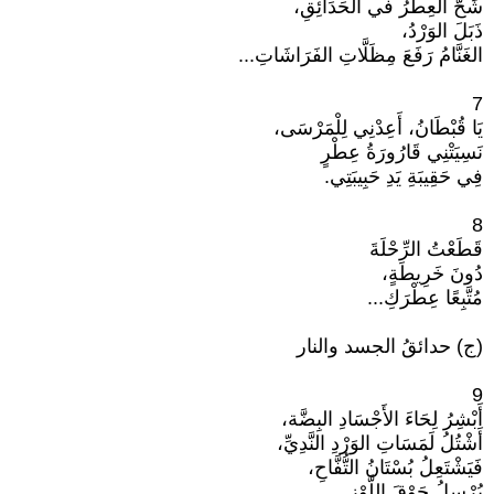
شَحَّ العِطْرُ في الحَدَائِقِ،
ذَبَلَ الوَرْدُ،
الغَنَّامُ رَفَعَ مِظَلَّاتِ الفَرَاشَاتِ...
7
يَا قُبْطَانُ، أَعِدْنِي لِلْمَرْسَى،
نَسِيَتْنِي قَارُورَةُ عِطْرٍ
فِي حَقِيبَةِ يَدِ حَبِيبَتِي.
8
قَطَعْتُ الرِّحْلَةَ
دُونَ خَرِيطَةٍ،
مُتَّبِعًا عِطْرَكِ...
(ج) حدائقُ الجسد والنار
9
أَبْشِرُ لِحَاءَ الأَجْسَادِ البِضَّة،
أَشْتُلُ لَمَسَاتِ الوَرْدِ النَّدِيِّ،
فَيَشْتَعِلُ بُسْتَانُ التُّفَّاحِ،
يُرْسِلُ جَوْقَ اللَّوْزِ...