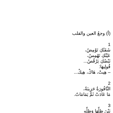
(أ) وجعُ العين والقلب
1
شَفَتُكِ تَوْمِضُ،
عَيْنُكِ تَهْمِسُ،
نَبْضُكِ يَرْقُصُ...
قُولِيهَا:
– هِيتْ، هَاكْ، هِيكْ...
2
النَّافُورَةُ حَزِينَةٌ،
مَا عَادَتْ ثَمَّ يَمَامَاتٌ.
3
بَيْنَ ظِلِّهَا وَظِلِّهِ