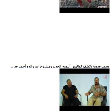
.. محمد عدوية يكشف كواليس ألبومه الجديد ومشروع عن والده أحمد عد