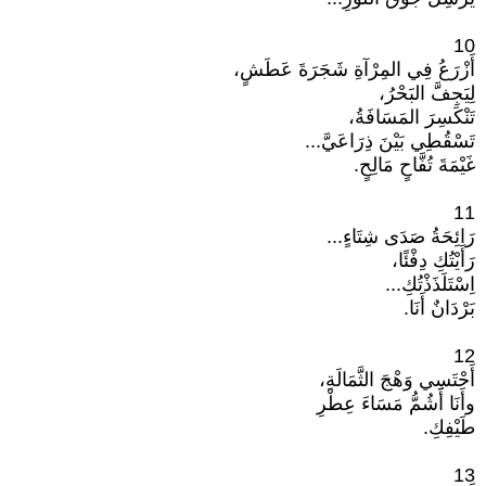
10
أَزْرَعُ فِي المِرْآةِ شَجَرَةَ عَطَشٍ،
لِيَجِفَّ البَحْرُ،
تَنْكَسِرَ المَسَافَةُ،
تَسْقُطِي بَيْنَ ذِرَاعَيَّ...
غَيْمَةَ تُفَّاحٍ مَالِحٍ.
11
رَائِحَةُ صَدَى شِتَاءٍ...
رَأَيْتُكِ دِفْئًا،
اِسْتَلَذَذْتُكِ...
بَرْدَانٌ أَنَا.
12
أَحْتَسِي وَهْجَ الثَّمَالَةِ،
وأَنَا أَشُمُّ مَسَاءَ عِطْرِ
طَيْفِكِ.
13