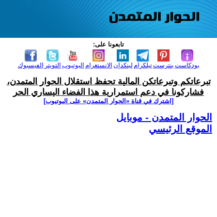
تابعونا على:
بودكاست
بنترست
تيلكرام
لينكدإن
الانستغرام
اليوتيوب
التويتر
الفيسبوك
تبرعاتكم وتبرعاتكن المالية تحفظ استقلال الحوار المتمدن،
فشاركونا في دعم استمرارية هذا الفضاء اليساري الحر
[اشترك في قناة ‫«الحوار المتمدن» على اليوتيوب]
الحوار المتمدن - موبايل
الموقع الرئيسي