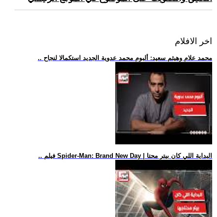
اخر الافلام
.. محمد علام وهيثم سعيد: ألبوم محمد عدوية الجديد استكمالا لنجاح
.. فيلم Spider-Man: Brand New Day | البداية اللي كان بيتر محتا