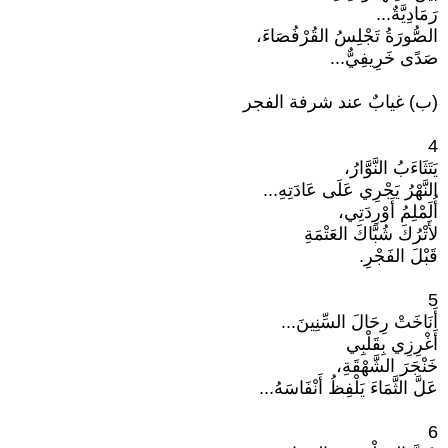
رَمَادِيَّةٌ...
الصُّورَةُ تَجْلِسُ القُرْفُصَاءَ،
صَدًى خَرِيفِيٌّ...
(ب) غيابٌ عند شرفة الفجر
4
يَتَثَاءَبُ النَّوَّارُ،
النَّهْرُ يَجْرِي عَلَى عَادَتِهِ...
أُلَمْلِمُ أَوْرِدَتِي،
لأَتْرُكَ شُبَّاكَ العَتْمَةِ
قَبْلَ الفَجْرِ.
5
أَنَاخَتْ رِحَالَ السِّنِينَ...
أَغْرِزِي بِقَلْبِي
خَنْجَرَ الشَّهْقَةِ،
عَلَّ الثَّمَاءَ يَلْفِظُ أَنْفَاسَهُ...
6