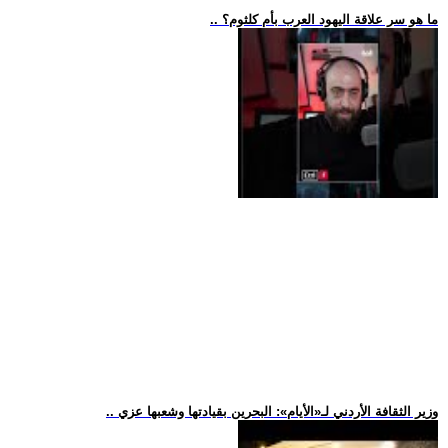
.. ما هو سر علاقة اليهود العرب بأم كلثوم؟
.. وزير الثقافة الأردني لـ«الأيام»: البحرين بقيادتها وشعبها عزي