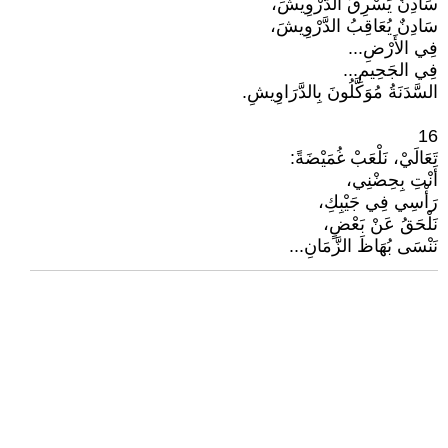
سَادِنٌ يَسْرِقُ الدَّرْوِيشَ،
سَادِنٌ يُعَاقِبُ الدَّرْوِيشَ،
فِي الأَرْضِ...
فِي الجَحِيمِ...
السَّدَنَةُ مُوَكَّلُونَ بِالدَّرَاوِيشِ.
16
تَعَالَيْ، نَلْعَبْ غُمَيْضَةً:
أَنْتِ بِحِضْنِي،
رَأْسِي فِي جَيْبِكِ،
نَلْحَقُ عَنْ بَعْضٍ،
نَنْسَى بُهَاظَ الزَّمَانِ...