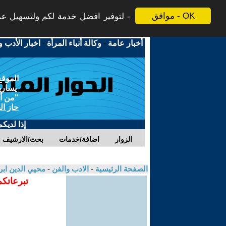
موافق - OK
لتوفير افضل خدمة لكم ولتسهيل عملي
أخبار عامة
-
وكالة أنباء المرأة
-
اخبار الأدب و
الموقع
يسارية
"من أج
حاز ال
إذا لديك
الزوار
اضافة/خدمات
بحث/الارشيف
الصفحة الرئيسية
-
الادب والفن
-
محيي الدين ابر
تبرعاتكم