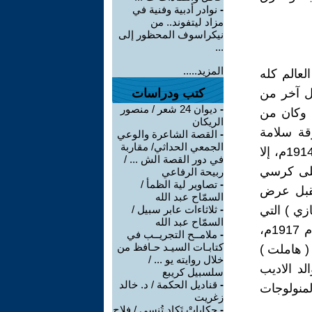
-
نوادر أدبية وفنية في
مزاد ليتفوند.. من
نيكراسوف المحظور إلى
...
المزيد.....
لعالم كله
ل آخر من
كتب ودراسات
-
ديوان 24 شعر / منصور
 وكان من
الريكان
قة سلامة
-
القصة الشاعرة والوعي
الجمعي الحداثي/ مقاربة
حجازي، وبالرغم من أن سلامة حجازي كان قد اعتزل التمثيل نهائيا عام 1914م، إلا
في دور القصة الش ... /
على كرسي
ربيحة الرفاعي
-
تصاوير لية الظمأ /
يقبل عرض
السمّاح عبد الله
ي ) التي
-
ثلاثاءات عابر سبيل /
السمّاح عبد الله
ضمت كل اعضاء فرقة عزيز عيد المنحلة، وبعد وفاة سلامة حجازي عام 1917م،
-
ملامــح التجريــب في
كتابـات السيـد حـافظ من
( هاملت )
خلال روايته يو ... /
لد الاديب
سلسبيل كريبع
-
قناديل الحكمة / د. خالد
منولوجات
زغريت
-
حكاياتْ تَكاد تُنسى / فلاح