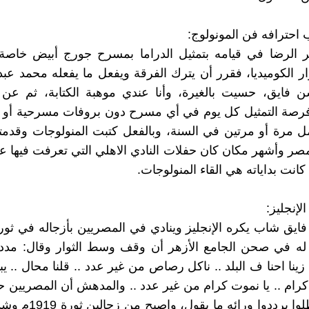
 احترافه فن المونولوج:
 الرضا في قيامه بتمثيل الدراما بمسرح جورج أبيض خاصة
وار الكوميديا، فقرر أن يترك الفرقة ويفعل ما يفعله محمد عب
 فايق، حسيت بالغيرة، وأنا عندي موهبة الكتابة، ثم عن ا
فرصة التمثيل كل يوم في أي مسرح دون بروفات مسرحية أو
 مرة أو مرتين في السنة، وبالفعل كتبت المنولوجات وقدمت
ر وأشهر مكان كان حفلات النادي الاهلي التي تعرفت فيها 
انت بداياته هي القاء المنولوجات.
لإنجليز:
 له في صحن الجامع الأزهر أن وقف وسط الثوار وقال: مدد 
زينا احنا ف البلد .. ناكل رصاص من غير عدد .. قلنا محال .. ي
 كرام .. يا نموت كرام من غير عدد .. والمدهش أن المصريين 
اكتافهم وظلوا يرددوا ورائه م