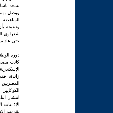
بسعد باشا
ووصل بهم ا
المناهضة ل
ودعمته بأ
شعراوي الت
حتى عاد سع
دوره الوطن
كانت مصر ك
الإسكندري
زائدة، فق
المصريين 
الكوكايين 
انتشار ال
الإذاعات 
تقدمهم الإذ