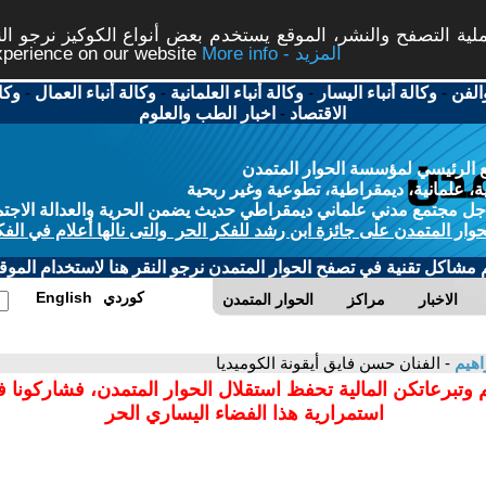
ة التصفح والنشر، الموقع يستخدم بعض أنواع الكوكيز نرجو النق
More info - المزيد
experience on our website
الفن
-
وكالة أنباء اليسار
-
وكالة أنباء العلمانية
-
وكالة أنباء العمال
-
وكا
الاقتصاد
-
اخبار الطب والعلوم
 الرئيسي لمؤسسة الحوار المتمدن
، علمانية، ديمقراطية، تطوعية وغير ربحية
ل مجتمع مدني علماني ديمقراطي حديث يضمن الحرية والعدالة الاجتم
حوار المتمدن على جائزة ابن رشد للفكر الحر والتى نالها أعلام في الفك
م مشاكل تقنية في تصفح الحوار المتمدن نرجو النقر هنا لاستخدام الموقع
كوردي
English
الاخبار
مراكز
الحوار المتمدن
اهيم
- الفنان حسن فايق أيقونة الكوميديا
 وتبرعاتكن المالية تحفظ استقلال الحوار المتمدن، فشاركونا 
استمرارية هذا الفضاء اليساري الحر