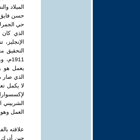
الميلاد والن
حي الجمرك ب
الذي كان 
الإنجليز، 
التحقيق مع
1911م
يعمل هو و
الذي صار م
لا يكمل تع
لإكسسوارات
الشربيني ا
العمل وهو 
علاقته بالف
حين أدرك ا