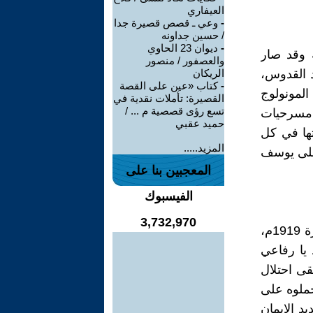
العيفاري
-
وعي ـ قصص قصيرة جدا
/ حسين جداونه
-
ديوان 23 الحاوي
 وقد صار
والعصفور / منصور
د القدوس،
الريكان
-
كتاب «عين على القصة
لمونولوج
القصيرة: تأملات نقدية في
تسع رؤى قصصية م ... /
 مسرحيات
حميد عقبي
ها في كل
المزيد.....
على يوسف
المعجبين بنا على
الفيسبوك
3,732,970
كان حسن فايق شاب يكره الإنجليز وينادي في المصريين بأزجاله في ثورة 1919م،
يا رفاعي
بقى احتلال
حملوه على
ا يقول، واصبح من زجالين ثورة 1919م وشديد الإيمان