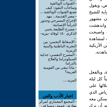
-
القنوات الوثائقية
ص، ويقول
وساحات النفوذ: كيف
ه رواية للشيخ
تصنع القنوات الوثائقية ...
-
مصر القديمة... مهد
كازينو حلوان مشهور
الإخراج المسرحي وجذور
الدراما الإنسانية:
 واندهشت
-
مسرح الطليعة يحيي
، واصبحت
الذكرى ١٥٠ لوفاة -بيزيه-
...
 لمشاهدة
-
الإسقاط النجمي: بين
 الأزبكية
التجربة الباطنية والبنية
الرمزية
اهدته.
-
المسرح النفسي: جدلية
السيكودراما والعلاج
بالدراما
-
ماذا تبقى من القومية
، وبالفعل
العربية؟
ً كل ليلة
المزيد.....
الها على
ياض الذي
اخبار الأدب والفن
لسكن معه
-
المجمع المعماري لمركز
د أن ترك
معارض عموم روسيا في