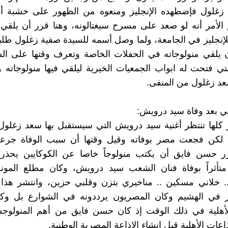
 زغلول فإضطهده الإنجليز ومنعوه من الظهور على خشبة 
لأمر أنه لو صعد على مسرح سيغتالونه، وهنا قرر أن يلقي 
لإنجليز في الجامعة، ولما وصل أسمه للسيدة صفية زغلول طلب
ن يلقي منولوجاته في الحفلات الخاصة وتعرف وقتها على ال
ي فتحت له ابواب الجمعيات الخيرية ليلقي فيها منولوجاته
د زغلول من المنفى.
ي بعد وفاة سيد درويش:
لها تنتظر أغنية سيد درويش التي سيستقبل بها سعد زغلول 
ة لكن فجعت مصر بوفاته وقيل وقتها أن سبب الوفاة جرعة
رر حسن فايق أن يكتب منولوجاً خاصا عن الكوكايين يحذر
متأثراً بوفاة فنان الشعب سيد درويش، وكان مطلع المون
.. خلاني مسكين .. مناخيري بتزن وقلبي حزين، وانتشر هذا 
نار في الهشيم وكان المصريون يرددونه في الشوارع بل وكا
الأهلية في ذلك الوقت إذ كان حسن فايق من أهم المنولوج
اعات الأهلية قبل انشاء الإذاعة المصرية الوطنية.