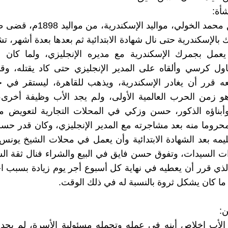
شأة:
حسن فايق محمد الخولي، مواليد الإسكند
الإسكندرية حتى نال شهادة الابتدائية ثم بعدها بعدة أشهر، تش
يعمل بجمرك الإسكندرية مع مديره الإنجليزي، ولما كان ا
تناول كرسي وألقاه على المدير الإنجليزي حتى كاد يقتله، وق
ه قرر أن يغادر الإسكندرية، ويذهب للقاهرة، ليستقر في ح
، وهو زمن الحرب العالمية الأولى، ولم يجد الأب وظيفة أخرى
أبناؤه الذكور، حسن وزكي في المحلات التجارية لتعويض م
حروما منه بعد مشاجرته مع المدير الإنجليزي، وكان قدر حس
ليمه بعد الشهادة الابتدائية وأن يعمل في محلات الشيخ يونس
 السيدات، وتفوق حسن فايق في البيع والشراء فنال ثقة ال
لذي قرر أن يعطيه في نهاية كل أسبوع أجر يوم زيادة بسبب 
ما كان يشكل ثروة بالنسبة له في ذلك الوقت.
ن:
لأب اخلاص أبنه في عمله وتحمله مسئولية الأسرة، لم يجد 