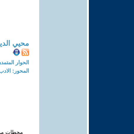
محيي الدين
الحوار المتمدن-العدد: 8347 - 25
المحور: الادب
محطات من 