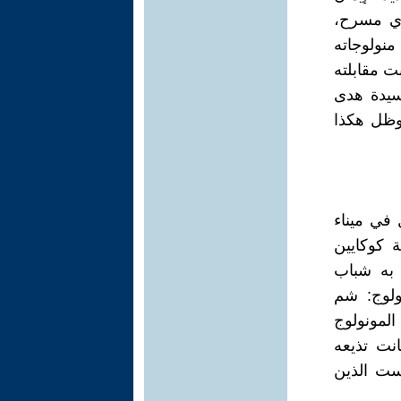
أي مسرح،
منولوجاته
ت مقابلته
سيدة هدى
 وظل هكذا
في ميناء
 كوكايين
 به شباب
ولوج: شم
المونولوج
نت تذيعه
ست الذين