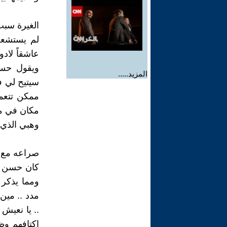
الغيرة سبب
لم يستشعر
عاشقاً لاد
ويقول حسن
المزيد.....
سيتيح لي 
ممكن تتعمل
مكان في مص
وهبي الذي ك
صراعه مع ا
ومما يذكر
مدد .. مين 
.. يا نعيش