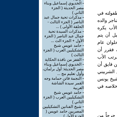
-
الخديوي إسماعيل وبناء
مصر الحديثة ( الجزء
الثاني )
رية، من مواليد 1898م، قضى طفولته في
-
مذكرات تحية جمال عبد
اجر والده
الناصر ( الجزء الثالث -
الحلقة الأولى ) ...
لأب يكره
-
مذكرات السيدة تحية
بل أن يتم
جمال عبد الناصر ( الجزء
الأول + الجزء الث ...
لوان عام
-
حامد عويس شيخ
، فقرر أن
التشكيليين العرب ( الجزء
الثالث )
رتب الأب
-
القفز من نافذة الحكاية
ن فايق أن
-
الخديوي إسماعيل وبناء
مصر الحديثة: أول برلمان،
 الشربيني
وأول تعليم مج ...
-
النجمة فاتن حمامة وجه
شيخ يونس
القمر سيدة الشاشة
اخلاصه في
العربية
-
حامد عويس شيخ
التشكيليين العرب ( الجزء
الثاني )
-
شيخ الفنانين التشكيليين
المصريين حامد عويس (
حرجاً من
الجزء الأول )