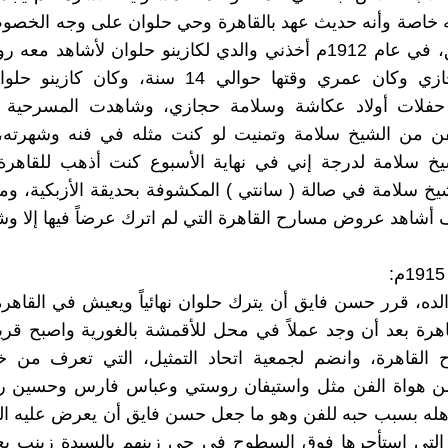
ه خاصة وأنه حديث عهد بالقاهرة وحي حلوان على وجه الخصو
حسن فايق، في عام 1912م أخذني والدي لكازينو حلوان لأشاهد مع
سلامة حجازي وكان عمري وقتها حوالي 14 سنة، وكان 
حفلات أولاد عكاشة وسلامة حجازي، وشاهدت المسرحية
فن من الشيخ سلامة وتمنيت لو كنت مثله في فنه وشهرته
شيخ سلامة لدرجة إني في نهاية الأسبوع كنت أذهب للقاهرة
 سلامة في صالة ( سانتي ) المكشوفة بحديقة الأزبكية، ومن
شاهد عروض مسارح القاهرة التي لم اترك عرضاً فيها إلا وش
الده، قرر حسن فايق أن يترك حلوان نهائياً ويعيش في القاهرة
اهرة بعد أن وجد عملاً في محل للأقمشة بالغورية واصبح قريبا
القاهرة، وانضم لجمعية اتحاد التمثيل، التي تعرف من خل
 هواة الفن مثل واستيفان روستي وعباس فارس وحسين ر
له بسبب حبه للفن وهو ما جعل حسن فايق أن يعرض عليه ا
التي استأجرها فوق السطوح في حي زينهم بالسيدة زينب بع