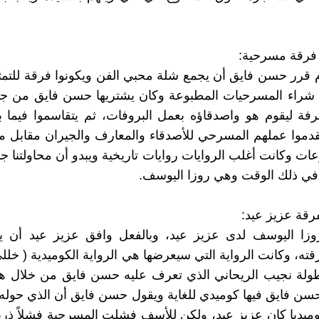
 فرقة مسرحية:
ام 1916م قرر حسن فايق أن يجمع شلة محبي الفن ويكونوا فرقة للتمث
 شراء المسرحيات المطبوعة وكان يشتريها حسن فايق من جي
فة ليقوم هو واصدقاؤه بعمل البروفات، ثم يتقاسموا فيما ب
دموا عملهم المسرحي للأصدقاء والمعارف والجيران مقابل مب
عات وكانت أغلب الروايات روايات تاريخية ويبدو أن محاولتنا ج
في ذلك الوقت وهي روزا اليوسف.
فرقة عزيز عيد:
ا اليوسف لدى عزيز عيد، وبالفعل وافق عزيز عيد أن ي
قته، وكانت الرواية التي سيعرضها هي الرواية الكوميدية ( خلل
طولة نجيب الريحاني الذي تعرف عليه حسن فايق من خلال هذ
سن فايق فيها كوميدي للغاية ويقول حسن فايق أن الذي حوله
كوميديا كان عزيز عيد، ولكن للأسف فشلت المسرحية فشلاً ذريع