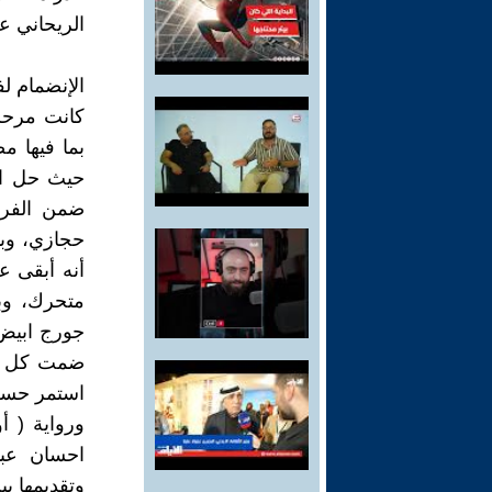
الريحاني ع
الإنضمام ل
كانت مرحلة
بما فيها 
حيث حل ال
ضمن الفرق
أنه أبقى 
متحرك، وب
جورج ابيض
استمر حسن 
ورواية ( أ
احسان عبد
وتقديمها ب