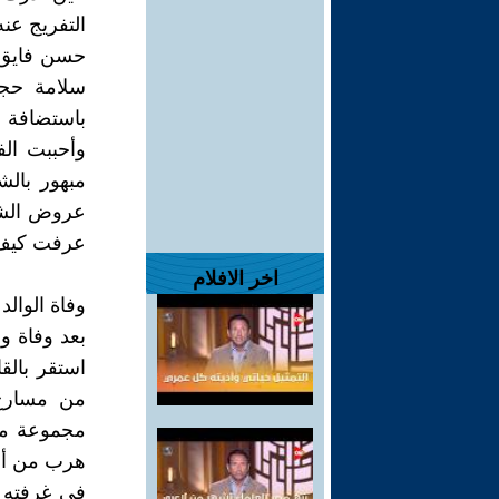
التفريج عن
باستضافة 
وأحببت ال
مبهور بال
عروض الشيخ
عرفت كيف أ
اخر الافلام
وفاة الوالد 1915م:
بعد وفاة و
استقر بالق
من مسارح 
مجموعة من
هرب من أه
في غرفته 