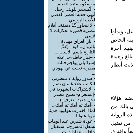
موسكو يستعد لتقييم ...
-
ألكسندر بلوك.. رحيل
أنهى حقبة العصر الفضي
للأدب الروسي
-
لا تتجاوز 15 دقيقة.. أفلام
مصرية قصيرة بحكايات لا
يل، وبدأوا
تُنسى
بة الخاص
-
آثار العراق مهددة
بالزوال.. كيف -يُقنَّن-
ينهم أجرة
التاريخ باسم الاست ...
الغ زهيدة
-
-خيار خاطئ-.. إعلام
إسرائيلي يهاجم فنانة
ذبت أنظار
مصرية تخلت عن يهودي
...
-
صدور رواية لا تنتظرني
للكاتب علاء غسان نصار
-
الاشتراكات الشهرية في
-إنستغرام- تصبح مصدر
ضم هؤلاء
دخل جديد.. تعرف ع ...
-
-أمك ثم أمك ثم أمك-..
ي بالك من
لماذا اختارت هوليود حديثا
ه الرواية
نبويا عنوانا ...
-
عودة شيرين عبد الوهاب
 من تمثيل
تشعل المسرح.. استقبال
اً وافترق
حافل وانتقادات ت ...