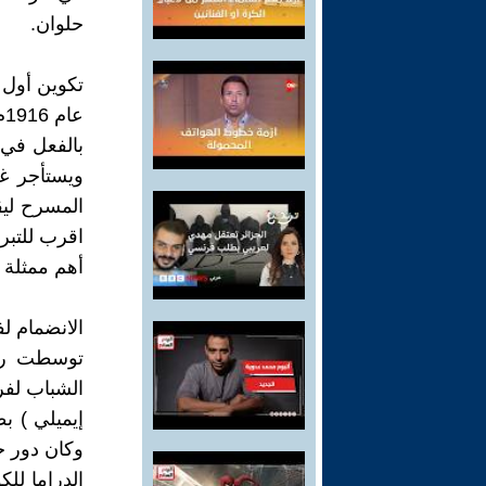
حلوان.
تكوين أول
ع
بالفعل في
ويستأجر غر
المسرح ليق
اقرب للتبر
أهم ممثلة 
الانضمام ل
توسطت روز
الشباب لفر
إيميلي ) ب
وكان دور ح
الدراما لل