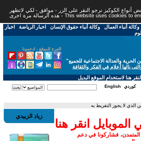
 أنواع الكوكيز نرجو النقر على الزر - موافق - لكي لاتظهر
This website uses cookies to ensure you ge
وكالة أنباء العمال
-
وكالة أنباء حقوق الإنسان
-
اخبار الرياضة
-
اخبار
لوم
التبرع للموقع - ادعمونا
حرية والعدالة الاجتماعية للجميع
"
تى نالها أعلام في الفكر والثقافة
قر هنا لاستخدام الموقع البديل
كوردي
English
زياد الزبيدي
لموبايل انقر هنا
 المتمدن، فشاركونا في دعم