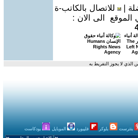
لة
|
للاتصال بالكاتب-ة
موقع الى الان :
بنترست
بلوكر
فليبورد
الموبايل
بودكاست