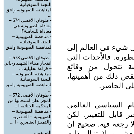
اللجنة السوفياتية
لمناهضة الصهيونية وانتق
...
-
طوفان الأقصى 574 –
معاداة الصهيونية هي
معاداة للسامية؟!
-
مناهضة الصهيونية –
اللجنة السوفياتية
كل شيء في العالم إلى
لمناهضة الصهيونية وانتق
...
سطورة. فالأحداث التي
-
طوفان الأقصى 573 –
انفجار ميناء الشهيد رجائي
ية تتحول من وقائع
– قراءة تحليلية ...
-
مناهضة الصهيونية –
قص ذلك من أهميتها،
اللجنة السوفياتية
لى الحاضر.
لمناهضة الصهيونية وانتق
...
-
طوفان الأقصى 572 –
المجر تعلن انسحابها من
ظام السياسي العالمي
المحكمة الجنائية ا ...
-
مناهضة الصهيونية –
ير قابل للتغيير. لكن
الصهيونية = العنصرية
والتمييز العنصري - ا ...
لا رجعة فيه. صحيح أن
عشرين لا تزال ذات
المزيد.....