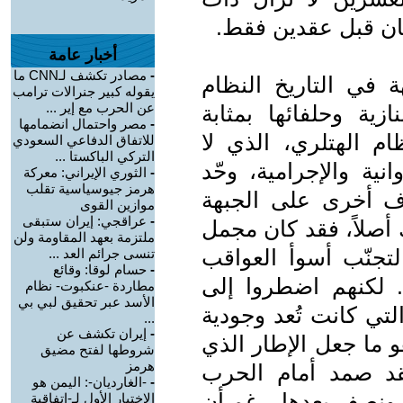
 كان قبل عقدين فقط.
أخبار عامة
-
مصادر تكشف لـCNN ما
 في التاريخ النظام
يقوله كبير جنرالات ترامب
عن الحرب مع إير ...
ية وحلفائها بمثابة
-
مصر واحتمال انضمامها
م الهتلري، الذي لا
للاتفاق الدفاعي السعودي
التركي الباكستا ...
نية والإجرامية، وحّد
-
الثوري الإيراني: معركة
هرمز جيوسياسية تقلب
 أخرى على الجبهة
موازين القوى
-
عراقجي: إيران ستبقى
 أصلاً، فقد كان مجمل
ملتزمة بعهد المقاومة ولن
تجنّب أسوأ العواقب
تنسى جرائم العد ...
-
حسام لوقا: وقائع
 لكنهم اضطروا إلى
مطاردة -عنكبوت- نظام
الأسد عبر تحقيق لبي بي
لتي كانت تُعد وجودية
...
-
إيران تكشف عن
و ما جعل الإطار الذي
شروطها لفتح مضيق
هرمز
فقد صمد أمام الحرب
-
-الغارديان-: اليمن هو
 ونصف بعدها، رغم أن
الاختبار الأول لـ-اتفاقية