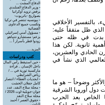
الدفاع المشت ...
-
وزير الدفاع الفنلندي
يرفض تزويد أوكرانيا
بصواريخ -باتريوت-
-
بيونسيه تنتصر في تركيا
، بالتفسير الأخلاقي
وتكسب جميع الدعاوى
 الذي ظل متفقاً عليه:
القضائية
-
مسؤول أمني إسرائيلي
 بدت في ظله حتى
يزعم: مستشارو نتنياهو
زودوا قطر بأسرار أ ...
مية ثانوية. لكن هذا
المزيد.....
ن الحادي والعشرين،
كتب ودراسات
لعالمي الذي نشأ في
-
حين استيقظ رأس المال
داخل الإنسان .. قراءة
ماركسية ثورية في ... /
رياض الشرايطي
-
ابجديات العطاء / انتصار
لأكثر وضوحاً – هو ما
كامل جفلان الخشت
-
مجلة سلاح النقد، عدد
 دول أوروبا الشرقية
جوان-جويلية-اوت 2026 /
 الخاص بعد الحرب
مجلة سلاح النقد
-
حقوق العصر / أحمد
طويلة تروّج لفكرة
التاوتي