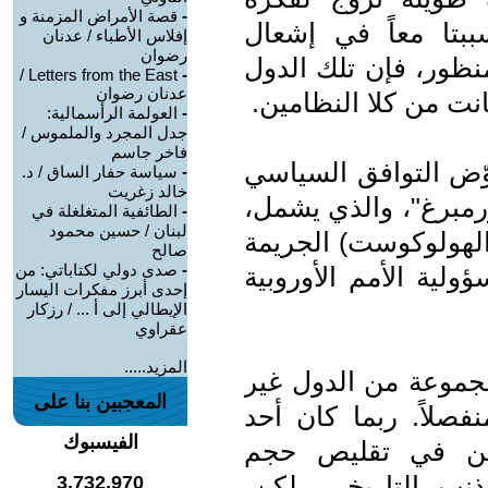
-
قصة الأمراض المزمنة و
تسببتا معاً في إشعال
إفلاس الأطباء / عدنان
رضوان
لمنظور، فإن تلك الدول
Letters from the East /
-
عدنان رضوان
انت من كلا النظامين.
-
العولمة الرأسمالية:
جدل المجرد والملموس /
فاخر جاسم
وّض التوافق السياسي
-
سياسة حفار الساق / د.
خالد زغريت
رمبرغ"، والذي يشمل،
-
الطائفية المتغلغلة في
لبنان / حسين محمود
الهولوكوست) الجريمة
صالح
-
صدى دولي لكتاباتي: من
لية الأمم الأوروبية
إحدى أبرز مفكرات اليسار
الإيطالي إلى أ ... / رزكار
عقراوي
المزيد.....
 مجموعة من الدول غير
المعجبين بنا على
فصلاً. ربما كان أحد
الفيسبوك
بيين في تقليص حجم
نب التاريخي. لكن،
3,732,970