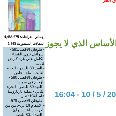
ي الحر
إجمالي القراءات: 4,483,675
ع – الأساس الذي لا يجوز
المقالات المنشورة: 1,665
-
طوفان الأقصى581 -
إسرائيل تنوي القضاء
الكامل على غزة كأرض
فل ...
-
العيد 80 للنصر - الجزء
الثالث - ملف خاص
-
طوفان الأقصى 580 -
الزحام في سوريا
-
العيد 80 للنصر - الجزء
الثاني -عملية بارباروسا
عام 1941: تحل ...
-
طوفان الأقصى 579 -
«الانتقام الذاتي»: من من
العرب ساعد إسرائ ...
-
العيد ال80 للنصر –