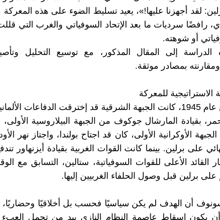
ن: لقد أجهزنا عليها!»، يعيد تسليط الضوء على هذه المعركة
 رافضًا سرديات ما بعد الإتحاد السوفياتي والغرب التي قل
فياتي أو شوهته.
الدراسة إلى المقال المذكور، مع توسيع التحليل وتأصيله 
ومقارنته بمصادر موثقة.
ية الاستراتيجية للمعركة
بحلول ربيع عام 1945، كانت الجبهة الشرقية قد إخترقت الدفاعات الألم
مر، بقيادة المارشال جوكوف من الجبهة البيلاروسية الأولى، 
جبهة الأوكرانية الأولى، كان قد اجتاح بولندا، واجتاز نهر الأو
ائي على برلين. بينما كانت القوات الغربية بقيادة أيزنهاور تن
ار القائد الأعلى للقوات السوفياتية، ستالين، التسابق مع الو
لى برلين قبل وصول الحلفاء الغربيين إليها.
نوف أن الهدف لم يكن سياسيًا فحسب بل أخلاقيًا وحضاريًا، 
ن يكون إسقاط عاصمة النظام النازي بيد من تحمل العبء ا