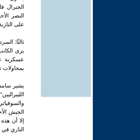
الجنرال فا
النصر الأح
على النازية
ثالثًا: السر
يرى الكاتب
عسكرية عظ
بمحاولات ته
يشير سامسو
الليبراليي
والسوفياتي
الجيش الأح
إلا أن هذه 
النازي في الأ