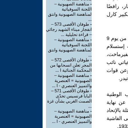
-
مناهضة الصهيونية –
نتحار، رافضًا
اللجنة السوفياتية
كبير كارل
لمناهضة الصهيونية وانتق
...
-
طوفان الأقصى 573 –
انفجار ميناء الشهيد رجائي
– قراءة تحليلية ...
وفي مساء يوم 8 مايو 1945، الساعة 22:43 بتوقيت وسط أوروبا (00:43 من يوم 9
-
مناهضة الصهيونية –
اللجنة السوفياتية
 إستسلام
لمناهضة الصهيونية وانتق
لفيرماخت،
...
-
طوفان الأقصى 572 –
فياتي نائب
المجر تعلن انسحابها من
 وعن قوات
المحكمة الجنائية ا ...
-
مناهضة الصهيونية –
يدر.
الصهيونية = العنصرية
والتمييز العنصري - ا ...
-
طوفان الأقصى 571 –
ب الوطنية
البابا فرنسيس تحدّى
الصمت الغربي بشأن غزة
عن نهاية
...
ة بالإتحاد
-
مناهضة الصهيونية –
الصهيونية = العنصرية
ى الفاشية
والتمييز العنصري - ا ...