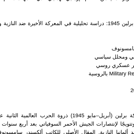
2) سقوط برلين 1945: دراسة تحليلية في المعركة الأخيرة ضد الناز
امسونوف
ي ومحلل سياسي
ير عسكري روسي
تُمثل معركة برلين (أبريل–مايو 1945) ذروة الحرب العالمية ا
تتويجًا لإنتصارات الجيش الأحمر السوفياتي بعد أربع سنوات 
ألمانيا النازية. المقال الأصلي للكاتب ألكسندر سامسونو