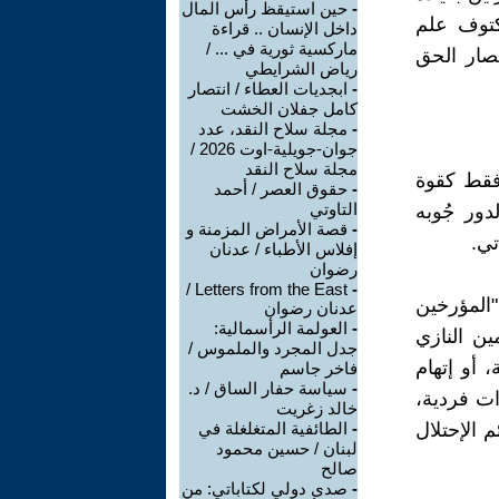
-
حين استيقظ رأس المال
كتوف علم
داخل الإنسان .. قراءة
ماركسية ثورية في ... /
تصار الحق
رياض الشرايطي
-
ابجديات العطاء / انتصار
كامل جفلان الخشت
-
مجلة سلاح النقد، عدد
جوان-جويلية-اوت 2026 /
مجلة سلاح النقد
فقط كقوة
-
حقوق العصر / أحمد
التاوتي
ور جُوبه
-
قصة الأمراض المزمنة و
تي.
إفلاس الأطباء / عدنان
رضوان
Letters from the East /
-
"المؤرخين
عدنان رضوان
-
العولمة الرأسمالية:
ين النازي
جدل المجرد والملموس /
 أو إتهام
فاخر جاسم
-
سياسة حفار الساق / د.
ات فردية،
خالد زغريت
 الإحتلال
-
الطائفية المتغلغلة في
لبنان / حسين محمود
صالح
-
صدى دولي لكتاباتي: من