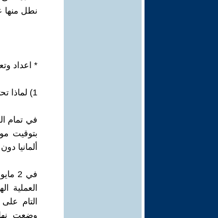
نطل منها ع
* اعداد وت
1) لماذا تحتفل روسيا بعيد النصر في 9 مايو/أيار ؟
بتوقيت مو
ألمانيا دو
العملية ال
التام على 
وضعت نهاية