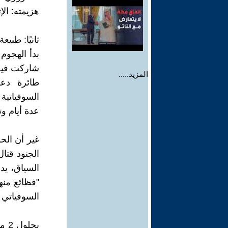
هزيمته: الإ
ثانيًا: طبي
المزيد.....
السوفياتية
عدة أيام و
غير أن الح
الجنود قتال
السياق، ي
"فظائع منه
السوفياتي