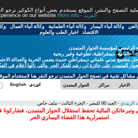
ة التصفح والنشر، الموقع يستخدم بعض أنواع الكوكيز نرجو النق
More info - المزيد
experience on our website
الفن
-
وكالة أنباء اليسار
-
وكالة أنباء العلمانية
-
وكالة أنباء العمال
-
وكا
الاقتصاد
-
اخبار الطب والعلوم
 الرئيسي لمؤسسة الحوار المتمدن
، علمانية، ديمقراطية، تطوعية وغير ربحية
ل مجتمع مدني علماني ديمقراطي حديث يضمن الحرية والعدالة الاجتم
حوار المتمدن على جائزة ابن رشد للفكر الحر والتى نالها أعلام في الفك
م مشاكل تقنية في تصفح الحوار المتمدن نرجو النقر هنا لاستخدام الموقع
كوردي
English
الاخبار
مراكز
الحوار المتمدن
د الزبيدي
- العيد 80 للنصر - الجزء الثالث - ملف خاص
 وتبرعاتكن المالية تحفظ استقلال الحوار المتمدن، فشاركونا 
استمرارية هذا الفضاء اليساري الحر