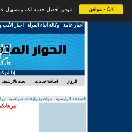
موافق - OK
لتوفير افضل خدمة لكم ولتسهيل عملي
أخبار عامة
-
وكالة أنباء المرأة
-
اخبار الأدب و
الموقع
يسارية
"من أج
حاز ال
إذا لديك
الزوار
اضافة/خدمات
بحث/الارشيف
الصفحة الرئيسية
-
مواضيع وابحاث سياسية
-
زيا
تبرعاتكم