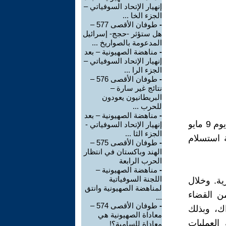
إنهيار الإتحاد السوفياتي –
الجزء الخا ...
-
طوفان الأقصى 577 –
هل ستؤثر -حجج- إسرائيل
المدعومة بالصواريخ ...
-
مناهضة الصهيونية – بعد
إنهيار الإتحاد السوفياتي –
الجزء الرا ...
-
طوفان الأقصى 576 –
نتائج غير سارة –
البريطانيون يعودون
للحرب ...
-
مناهضة الصهيونية – بعد
في تمام الساعة 22:43 بتوقيت وسط أوروبا (أي في الساعة 00:43 من يوم 9 مايو
إنهيار الإتحاد السوفياتي -
الجزء الثا ...
 استسلام
-
طوفان الأقصى 575 –
الهند وباكستان في انتظار
الحرب الرابعة
-
مناهضة الصهيونية –
اللجنة السوفياتية
ازية. وخلال
لمناهضة الصهيونية وانتق
من القضاء
...
-
طوفان الأقصى 574 –
اك، وبذلك
معاداة الصهيونية هي
 العمليات
معاداة للسامية؟!