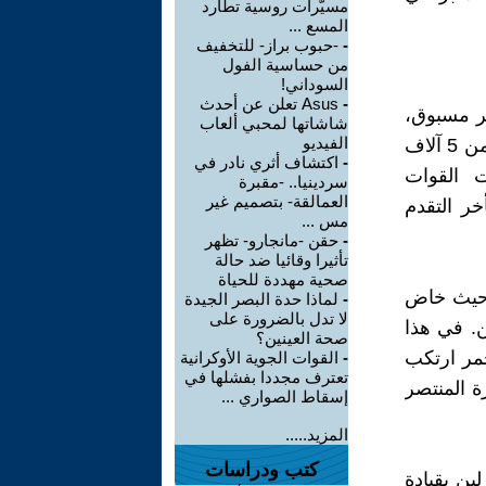
مسيّرات روسية تطارد
المسع ...
-
-حبوب براز- للتخفيف
من حساسية الفول
السوداني!
-
Asus تعلن عن أحدث
بعد تمهيد ناري غير مسبوق،
شاشاتها لمحبي ألعاب
الفيديو
شاركت فيه أكثر من 40 ألف قطعة مدفعية، وقرابة 7 آلاف دبابة، وأكثر من 5 آلاف
-
اكتشاف أثري نادر في
تس (Seelow Heights)، واجهت القوات
سردينيا.. -مقبرة
العمالقة- بتصميم غير
ر التقدم
مس ...
-
حقن -مانجارو- تظهر
تأثيرا وقائيا ضد حالة
صحية مهددة للحياة
، حيث خاض
-
لماذا حدة البصر الجيدة
لا تدل بالضرورة على
ن. في هذا
صحة العينين؟
مر ارتكب
-
القوات الجوية الأوكرانية
تعترف مجددا بفشلها في
ة المنتصر
إسقاط الصواري ...
المزيد.....
كتب ودراسات
ت حامية برلين بقيادة