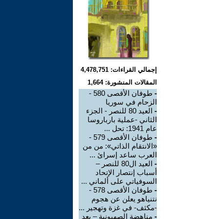
إجمالي القراءات: 4,478,751
المقالات المنشورة: 1,664
-
طوفان الأقصى 580 -
الزحام في سوريا
-
العيد 80 للنصر - الجزء
الثاني -عملية بارباروسا
عام 1941: تحل ...
-
طوفان الأقصى 579 -
«الانتقام الذاتي»: من من
العرب ساعد إسرائ ...
-
العيد ال80 للنصر –
أسباب إنتصار الإتحاد
السوفياتي على ألماني ...
-
طوفان الأقصى 578 -
نتنياهو يعلن عن هجوم
-مكثف- في غزة وتهجير ...
-
مناهضة الصهيونية – بعد