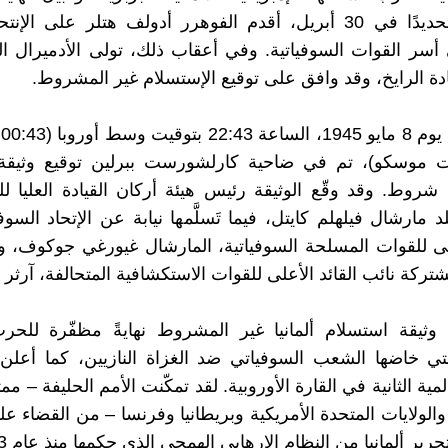
القتالية، وتحديدًا في 30 أبريل، أقدم الفوهرر أدولف هتلر على الإ
أسر القوات السوفياتية. وفي أعقاب ذلك، تولى الأدميرال ال
دة الرايخ، وقد وافق على توقيع الإستسلام غير المشروط.
يت موسكو)، تم في ضاحية كارلشورست ببرلين توقيع وثيقة
ن شروط. وقد وقّع الوثيقة رئيس هيئة أركان القيادة العليا ل
د مارشال فيلهلم كايتل، فيما تَسلَّمها نيابة عن الإتحاد السو
على للقوات المسلحة السوفياتية، المارشال غيورغي جوكوف،
شتركة نائب القائد الأعلى للقوات الاستكشافية المتحالفة، آرثر ت
 وثيقة استسلام ألمانيا غير المشروط نهايةً مظفّرة للحر
ي خاضها الشعب السوفياتي ضد الغزاة النازيين، كما أعلن 
مية الثانية في القارة الأوروبية. لقد تمكّنت الأمم الحليفة – ممثل
الولايات المتحدة الأمريكية وبريطانيا وفرنسا – من القضاء عل
حرير ألمانيا من النظام الإرهابي الهمجي الذي حكمها منذ عام 1933.