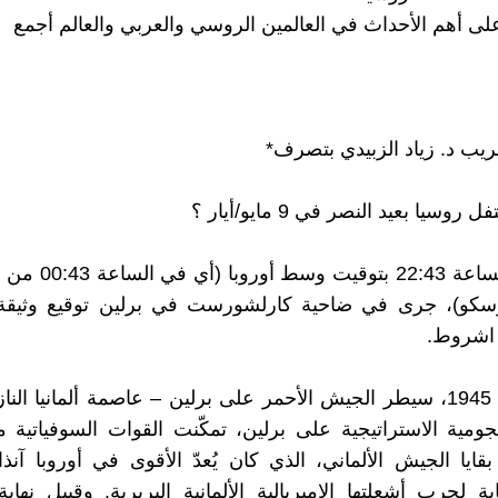
لى أهم الأحداث في العالمين الروسي والعربي والعالم أجمع
عريب د. زياد الزبيدي بتصرف*
سكو)، جرى في ضاحية كارلشورست في برلين توقيع وثيقة
ن اشروط.
في 2 مايو 1945، سيطر الجيش الأحمر على برلين – عاصمة ألمانيا الن
هجومية الاستراتيجية على برلين، تمكّنت القوات السوفياتية 
بقايا الجيش الألماني، الذي كان يُعدّ الأقوى في أوروبا آنذ
 لحرب أشعلتها الإمبريالية الألمانية البربرية. وقبيل نهاية