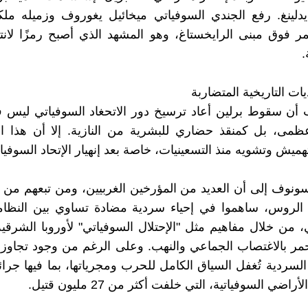
يدلينغ. رفع الجندي السوفياتي ميخائيل يغوروف وزميله مل
مر فوق مبنى الرايخستاغ، وهو المشهد الذي أصبح رمزًا لان
.
ديات التاريخية المتضاربة
 أن سقوط برلين أعاد ترسيخ دور الاتحغاد السوفياتي ليس 
مى، بل كمنقذ حضاري للبشرية من النازية. إلا أن هذا الد
ميش وتشويه منذ التسعينيات، خاصة بعد إنهيار الإتحاد السوفيا
نوف إلى أن العديد من المؤرخين الغربيين، ومن تبعهم من 
ن" الروس، ساهموا في إحياء سردية مضادة تساوي بين النظام
، من خلال مفاهيم مثل "الإحتلال السوفياتي" لأوروبا الشرقية،
مر بالاغتصاب الجماعي والنهب. وعلى الرغم من وجود تجاوز
السردية تُغفل السياق الكامل للحرب ومجرياتها، بما فيها جرائم
راضي السوفياتية، التي خلفت أكثر من 27 مليون قتيل.