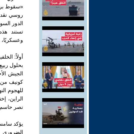
«سقوط برلي
روسي نقدي،
الدور السو
تستند هذه 
وعسكريًا، 
أولاً: الخلف
الجيش الأح
كونيف من ال
للهجوم النه
الراين، إخت
نصر حاسم ع
يؤكد سامسو
الضروري أ