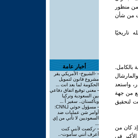
 من منظور
لت من شأن
تاريخيًا
أخبار عامة
انية بالكامل.
-
-الشيوخ- الأمريكي يقر
والمارشال
مشروع قانون لتمويل
در، واستعد
الحكومة لما بعد انت ...
-
معنى توقيع اتفاق دفاعي
دفع من جهة
بين السعودية وتركيا
قت لتحقيق
وباكستان.. سفير أ ...
-
مسؤول حوثي لـCNN:
أوامر شن عمليات ضد
السعوديين لا تأتي من إي
...
إذ كان من
-
-ركضت لأنني كنت
أعرف أنني سأموت-..
لأكبر في