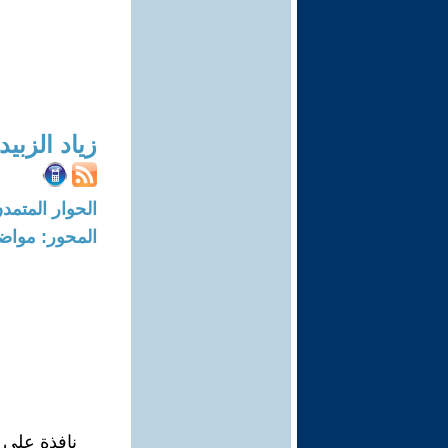
زياد الزبي
الحوار المتمدن-العدد: 8337 - 5
المحور: مواض
نافذة على 