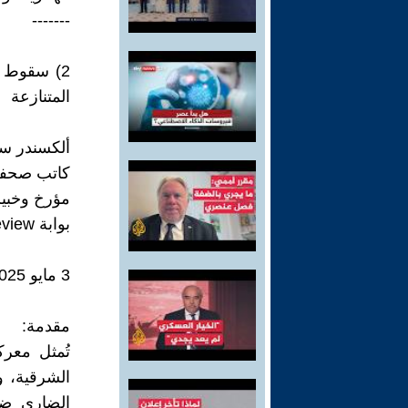
-------
المتنازعة
ألكسندر س
كاتب صحف
مؤرخ وخب
بوابة Military Review بالروسية
3 مايو 2025
مقدمة:
الشرقية، و
الضاري ضد 