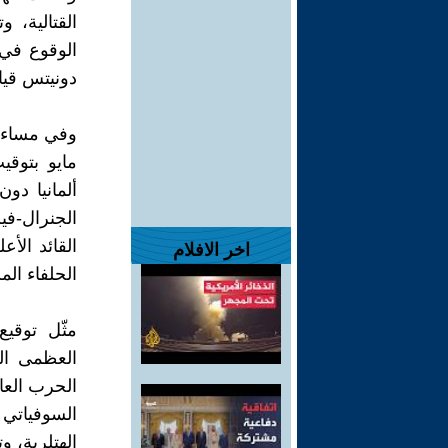
الوقوع في 
دونيتس قيا
مايو بتوق
ألمانيا دو
الجنرال-فيل
القائد الأ
اخر الافلام
الحلفاء الم
مثّل توقيع
العظمى الت
الحرب العال
السوفياتي و
الهتلرية، وت