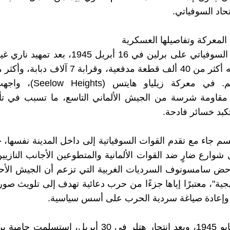
تحاد السوفياتي.
عة المعركة وتفاصيلها العسكرية
بدأ الهجوم السوفياتي على برلين في 16 أبريل 1945، 
طائرة دعم. في معركة زيلياو هاي
 مقاومة شرسة من الجيش الألماني التاسع، ما تسبب في تأخ
تكبد خسائر فادحة.
سم جاء مع تقدم القوات السوفياتية إلى داخل المدينة نفسها
 شوارع ضارٍ ضد القوات الألمانية والمتطوعين الأجانب النازيي
دحض سامسونوف السرديات الغربية التي تزعم أن الجيش الأح
جية"، معتبرًا إياها جزءًا من حرب دعائية تهدف إلى تلويث صور
 وإعادة صياغة سردية الحرب على أسس سياسية.
بحلول 2 مايو 1945، وبعد إنتحار هتلر في 30 أبريل، إستسلم