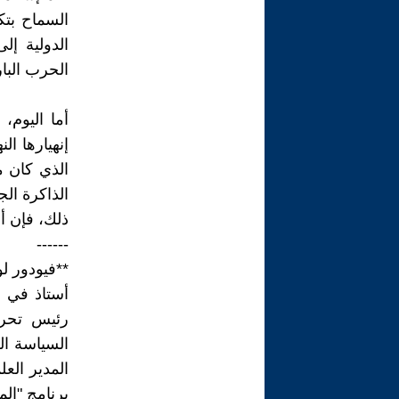
السماح بتك
الدولية إل
الحرب البا
أما اليوم،
إنهيارها ال
الذي كان م
الذاكرة الج
ذلك، فإن أي
------
**فيودور ل
أستاذ في ا
رئيس تحري
السياسة ال
المدير الع
برنامج "ال