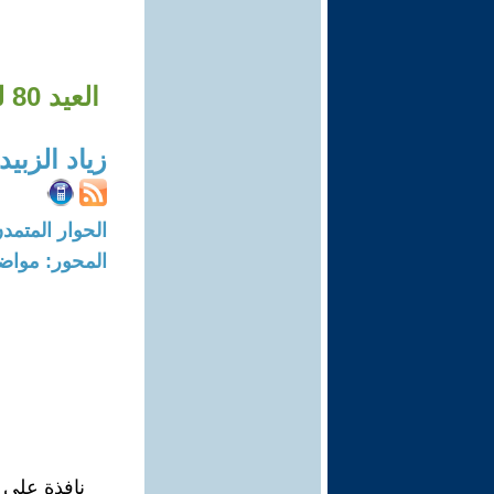
العيد 80 للنصر – الجزء الرابع – الأساس الذي لا يجوز التفريط به
زياد الزبي
الحوار المتمدن-العدد: 8338 - 25
المحور: مواض
نافذة على 