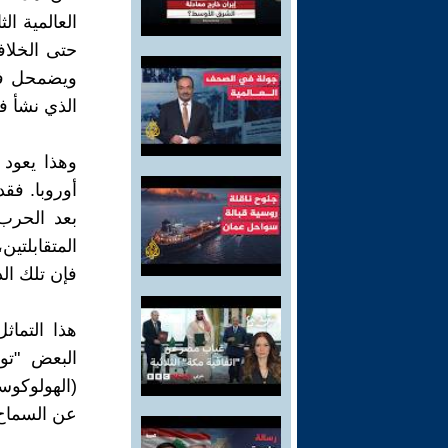
العالمية ا
حتى الخلاف
ويضمحل في
الذي نشأ ف
وهذا يعود 
أوروبا. فق
بعد الحرب 
المتقابلتين
فإن تلك الد
هذا التماث
البعض "تو
(الهولوكوس
عن السماح 