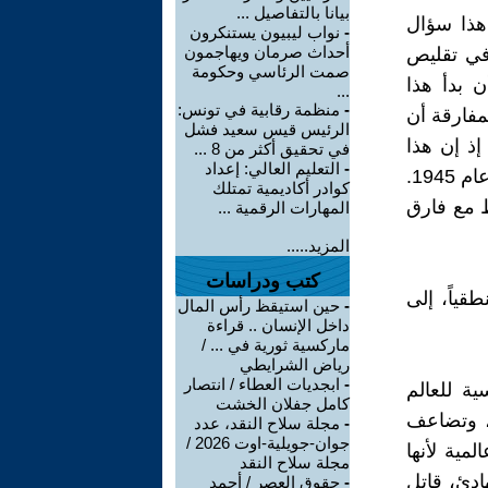
بيانا بالتفاصيل ...
 هذا سؤال
-
نواب ليبيون يستنكرون
أحداث صرمان ويهاجمون
 في تقليص
صمت الرئاسي وحكومة
 بدأ هذا
...
-
منظمة رقابية في تونس:
مفارقة أن
الرئيس قيس سعيد فشل
إذ إن هذا
في تحقيق أكثر من 8 ...
-
التعليم العالي: إعداد
النظام كان، في جانب كبير منه، يستند إلى وحدة التقييمات التي تأسست عام 1945.
كوادر أكاديمية تمتلك
ط مع فارق
المهارات الرقمية ...
المزيد.....
كتب ودراسات
قياً، إلى
-
حين استيقظ رأس المال
داخل الإنسان .. قراءة
ماركسية ثورية في ... /
رياض الشرايطي
-
ابجديات العطاء / انتصار
ية للعالم
كامل جفلان الخشت
ة، وتضاعف
-
مجلة سلاح النقد، عدد
جوان-جويلية-اوت 2026 /
لمية لأنها
مجلة سلاح النقد
ادئ، قاتل
-
حقوق العصر / أحمد