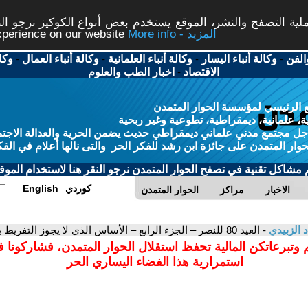
ة التصفح والنشر، الموقع يستخدم بعض أنواع الكوكيز نرجو النق
More info - المزيد
experience on our website
الفن
-
وكالة أنباء اليسار
-
وكالة أنباء العلمانية
-
وكالة أنباء العمال
-
وكا
الاقتصاد
-
اخبار الطب والعلوم
 الرئيسي لمؤسسة الحوار المتمدن
، علمانية، ديمقراطية، تطوعية وغير ربحية
ل مجتمع مدني علماني ديمقراطي حديث يضمن الحرية والعدالة الاجتم
حوار المتمدن على جائزة ابن رشد للفكر الحر والتى نالها أعلام في الفك
م مشاكل تقنية في تصفح الحوار المتمدن نرجو النقر هنا لاستخدام الموقع
كوردي
English
الاخبار
مراكز
الحوار المتمدن
د الزبيدي
- العيد 80 للنصر – الجزء الرابع – الأساس الذي لا يجوز التفريط به
 وتبرعاتكن المالية تحفظ استقلال الحوار المتمدن، فشاركونا 
استمرارية هذا الفضاء اليساري الحر