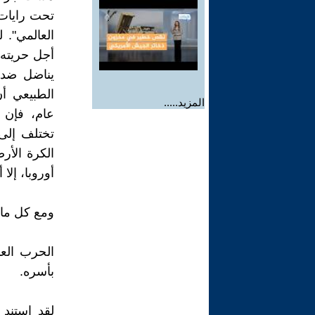
تحت رايات
العالمي".
أجل حريته 
يناضل ضد 
الطبيعي أ
المزيد.....
عام، فإن 
تختلف إلى
الكرة الأر
أوروبا، إلا 
ومع كل ما س
الحرب العا
بأسره.
لقد إستند