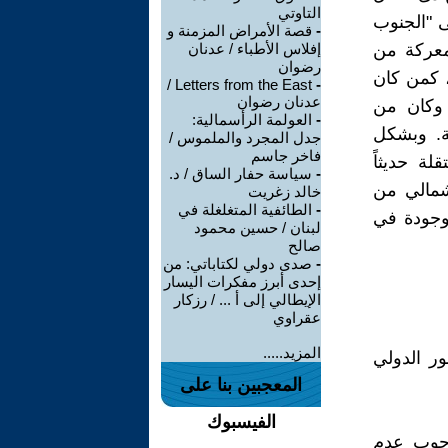
التاوتي
 "الجنوب
-
قصة الأمراض المزمنة و
معركة من
إفلاس الأطباء / عدنان
رضوان
 كمن كان
Letters from the East /
-
عدنان رضوان
 وكان من
-
العولمة الرأسمالية:
ة. وبشكل
جدل المجرد والملموس /
فاخر جاسم
ة حديثاً
-
سياسة حفار الساق / د.
شمالي من
خالد زغريت
-
الطائفية المتغلغلة في
موجودة في
لبنان / حسين محمود
صالح
-
صدى دولي لكتاباتي: من
إحدى أبرز مفكرات اليسار
الإيطالي إلى أ ... / رزكار
عقراوي
المزيد.....
ور الدولي
المعجبين بنا على
الفيسبوك
وجوب عدم