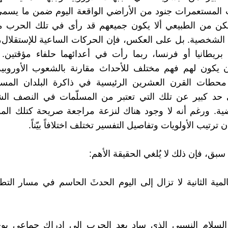
 المستعمرات جنود من الأراضي الواقعة اليوم ضمن ما يسمى
 لكن من الطبيعي ألا يكون جميعهم قد رأى في تلك الحرب 
الشخصية. بل على العكس، فإن الحركات الساعية للإستقلال،
بريطانيا أو فرنسا، ربما رأت في أعدائهما حلفاء مؤقتين.
ن يكون لهم فهم مختلف للأحداث مقارنة بالشعوب الأوروبي
محطات القرن العشرين الرئيسية في ذاكرة البلدان المستقل
 حد كبير عن تلك التي تعتبر من المسلّمات في النصف ال
ضية. ورغم أنه لا وجود هناك لنزعة مراجعة صريحة كتلك ال
أن ترتيب الأولويات وتفاصيل التفسير تختلف اختلافاً بيّناً.
بق، فإن ذلك لا يُلغي الحقيقة الأهم:
لمية الثانية لا تزال إلى اليوم الحدثَ الحاسم في مسار التط
 السلام النسبي الذي ساد بعد الحرب إلى إدراكٍ جماعي ب