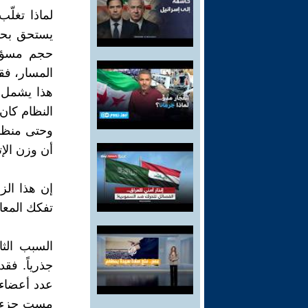
لماذا تغلّ
يستحق بحثا
حجم مسؤول
المسار، فق
هذا يشمل ح
وحتى منظمة
أن وزن الإت
إن هذا الزح
تفكك المعاي
السبب الثا
جذرياً. فق
عدد أعضاء ا
مست جزءاً 