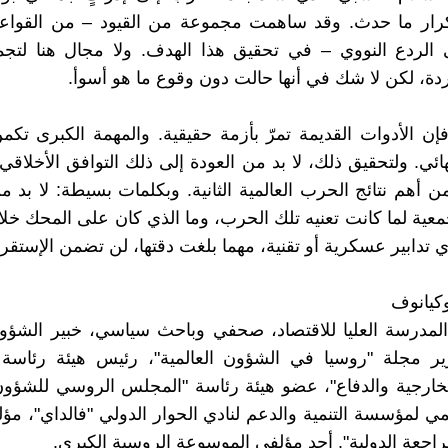
رار ما حدث. وقد ساهمت مجموعة من القيود – من القواعد ا
ى الردع النووي – في تحقيق هذا الهدف. ولا مجال هنا لتج
ردة، لكن لا شك في أنها حالت دون وقوع ما هو أسوأ.
 فإن الأدوات القديمة تمرّ بأزمة حقيقية. والمهمة الكبرى تك
نهائي. ولتحقيق ذلك، لا بد من العودة إلى ذلك التوافق الأخلاق
ن أهم نتائج الحرب العالمية الثانية. وبكلمات بسيطة: لا بد م
معية لما كانت تعنيه تلك الحرب، وما الذي كان على المحك خلال
 تدابير عسكرية أو تقنية، مهما بلغت دقتها، لن تضمن الإستقرا
وكيانوف
لمدرسة العليا للاقتصاد، صحفي وباحث سياسي، خبير الشؤون
ر مجلة "روسيا في الشؤون العالمية"، رئيس هيئة رئاس
خارجية والدفاع"، عضو هيئة رئاسة "المجلس الروسي للشؤون 
لمي لمؤسسة التنمية والدعم لنادي الحوار الدولي "فالداي"، م
مراجعة الدولية". أحد مؤلفي الموسوعة الروسية الكبرى.