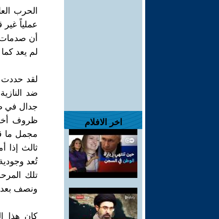
الحرب العال
عملياً غير 
أن صدمات ا
لم يعد كما
لقد حددت ن
ضد النازية
جدال في طبي
ظروف أخرى
اخر الافلام
مجمل ما قب
ثالث إذا أ
تُعد وجودية
تلك المرحل
ونصف بعدها،
كان هذا ال