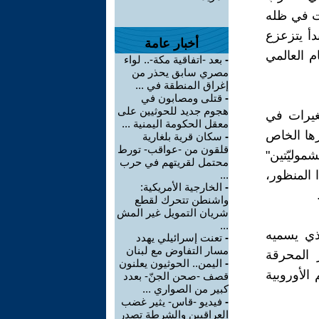
دت في ظله
دأ يتزعزع
أخبار عامة
 العالمي
-
بعد -اتفاقية مكة-.. لواء
مصري سابق يحذر من
إغراق المنطقة في ...
-
قتلى ومصابون في
هجوم جديد للحوثيين على
تغيرات في
معقل الحكومة اليمنية ...
رها الخاص
-
سكان قرية بلغارية
قلقون من -عواقب- تورط
وليّتين"
محتمل لقريتهم في حرب
ا المنظور،
...
-
الخارجية الأمريكية:
واشنطن تتحرك لقطع
شريان التمويل غير المش
...
لذي يسميه
-
تعنت إسرائيلي يهدد
مسار التفاوض مع لبنان
 المحرقة
-
اليمن.. الحوثيون يعلنون
الأوروبية
قصف -صحن الجنّ- بعدد
كبير من الصواري ...
-
فيديو -قاس- يثير غضب
العراقيين والشرطة تصدر