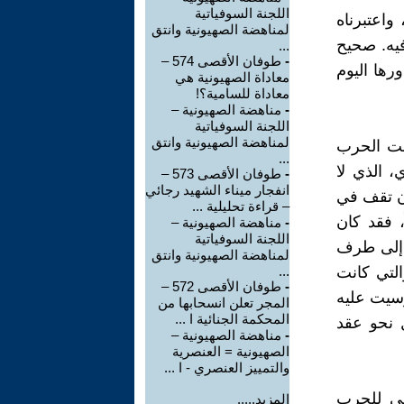
اللجنة السوفياتية
واعتبرناه
لمناهضة الصهيونية وانتق
 فيه. صحيح
...
-
طوفان الأقصى 574 –
رها اليوم
معاداة الصهيونية هي
معاداة للسامية؟!
-
مناهضة الصهيونية –
اللجنة السوفياتية
لمناهضة الصهيونية وانتق
انت الحرب
...
، الذي لا
-
طوفان الأقصى 573 –
انفجار ميناء الشهيد رجائي
 أن تقف في
– قراءة تحليلية ...
 فقد كان
-
مناهضة الصهيونية –
اللجنة السوفياتية
 إلى طرف
لمناهضة الصهيونية وانتق
التي كانت
...
-
طوفان الأقصى 572 –
ُرسيت عليه
المجر تعلن انسحابها من
المحكمة الجنائية ا ...
ل نحو عقد
-
مناهضة الصهيونية –
الصهيونية = العنصرية
والتمييز العنصري - ا ...
وجي للحرب
المزيد.....