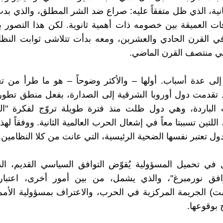
لثانية، الذي ظل متفقاً عليه: صراع ضد الشر المطلق، والذي ب
ات العميقة بين خصومه ذات أهمية ثانوية. لكن هذا التصور ب
 القرن الحادي والعشرين، ومعه بدأت تتلاشى ثوابت النظام
ي منتصف القرن الماضي.
إلى عدة أسباب. أولها – والأكثر وضوحاً – هو ما طرأ من 
د تقدمت دول أوروبا الشرقية إلى الصدارة، بفعل منطق تطو
الباردة، وهي دول ظلت منذ فترة طويلة تروّج لفكرة "الشم
، اللتين تسببتا معاً في إشعال الحرب العالمية الثانية. ووفقاً لهذ
ول تعتبر نفسها الضحية الرئيسية، التي عانت من كلا النظامين.
ل في تحميل المسؤولية يُقوّض التوافق السياسي القديم، ا
افق نورمبرغ"، والذي يشمل، من بين أمور أخرى، اعتبار
ت) الجريمة المركزية في الحرب، والاعتراف بمسؤولية الأمم 
بوقوعها.