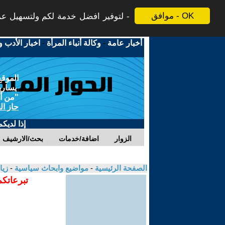
موافق - OK
لتوفير افضل خدمة لكم ولتسهيل عملي
أخبار عامة
-
وكالة أنباء المرأة
-
اخبار الأدب و
الموقع
يسارية
"من أج
حاز ال
إذا لديك
الزوار
اضافة/خدمات
بحث/الارشيف
الصفحة الرئيسية
-
مواضيع وابحاث سياسية
-
زيا
تبرعاتكم