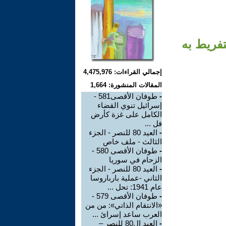
إجمالي القراءات: 4,475,976
المقالات المنشورة: 1,664
-
طوفان الأقصى581 -
إسرائيل تنوي القضاء
الكامل على غزة كأرض
فل ...
-
العيد 80 للنصر - الجزء
الثالث - ملف خاص
-
طوفان الأقصى 580 -
الزحام في سوريا
-
العيد 80 للنصر - الجزء
الثاني -عملية بارباروسا
عام 1941: تحل ...
-
طوفان الأقصى 579 -
«الانتقام الذاتي»: من من
العرب ساعد إسرائ ...
-
العيد ال80 للنصر –