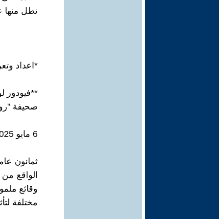
نطل منها ع
*اعداد وتع
**فيودور ل
صحيفة "روس
6 مايو 2025
ثمانون عام
الواقع من 
وقائع ملمو
مختلفة لتأث