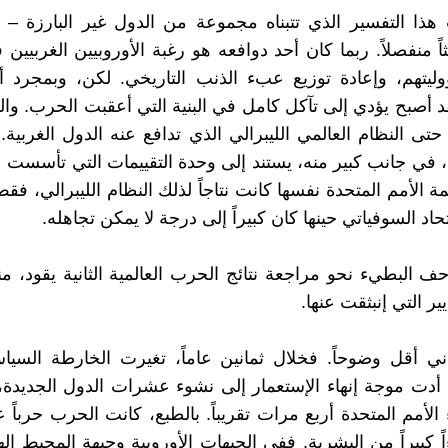
ب هذا التفسير الذي تتبناه مجموعة من الدول غير البارزة –
ً منفصلاً. ربما كان أحد دوافعه هو رغبة الأوروبيين الغربيين
يتهم، وإعادة توزيع عبء الذنب التاريخي. لكن، وبمجرد أن
د أصبح يؤدي إلى تآكل كامل في البنية التي أعقبت الحرب. وال
تى النظام العالمي الليبرالي الذي تدافع عنه الدول الغربية. 
 الأمم المتحدة نفسها كانت نتاجاً لذلك النظام الليبرالي، فق
حاد السوفياتي حينها كان كبيراً إلى درجة لا يمكن تجاهله.
ف البطيء نحو مراجعة نتائج الحرب العالمية الثانية يقود، منط
ير التي إنبثقت عنها.
ني أقل وضوحاً. فخلال ثمانين عاماً، تغيرت الخارطة السياس
د أدت موجة إنهاء الإستعمار إلى نشوء عشرات الدول الجديد
لأمم المتحدة أربع مرات تقريباً. بالطبع، كانت الحرب حرباً عا
كبيراً من البشرية. ففي الجبهات الأوروبية وجبهة المحيط اله