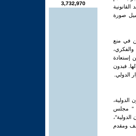
3,732,970
لقانونية
ميل صورة
من في منع
ي والفكري،
ن إستعادة
ها. فبدون
ر الدولي.
 الدولية،
ة " مجلس
الدولية"،
ؤلف ومقدم