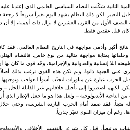
مية الثانية شكّلت النظام السياسي العالمي الذي إعتدنا عليه، 
قابل للتغيير. لكن ذلك النظام يشهد اليوم تغيراً سريعاً لا رجعة
لنصف الأول من القرن العشرين لا تزال ذات أهمية، إلا أن دو
 كان قبل عقدين فقط.
تائج أكبر وأدمى مواجهة في التاريخ النظام العالمي. فقد ك
 وحلفائها بمثابة مواجهة مثالية من نوع خاص. فالنظام الهتلري
عته اللا إنسانية والعدوانية والإجرامية، وحّد قوى ما كان لها
 على الجبهة ذاتها. ولم تكن هذه القوى ترغب بذلك أصلاً،
ل الحرب عبارة عن مناورات لتجنّب أسوأ العواقب وتوجيهها
مكن. لكنهم اضطروا إلى تأجيل خلافاتهم غير القابلة للحل – و
 من الناحية الأيديولوجية – ولعل هذا هو ما جعل الإطار الذي أ
ة متيناً. فقد صمد أمام الحرب الباردة الشرسة، وحتى خلا
 رغم أن ميزان القوى تغيّر جذرياً.
ثبات مرتبطاً، قبل كل شيء، بالتفسير الأخلاقي والأيديول