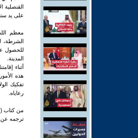
القنصلية ا
على يد ستة
معظم الل
الشرطة، لم
للحصول عل
المدينة.
أثناء إقام
هذه الأمور
تفكيك الول
رعاياه.
من كتاب (رحل
ترجمه عن 