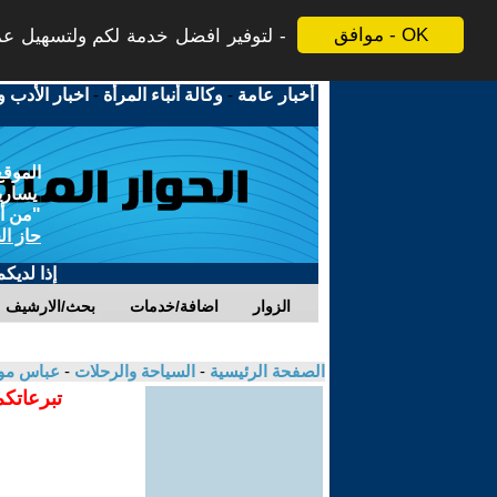
موافق - OK
لتوفير افضل خدمة لكم ولتسهيل عملي
أخبار عامة
-
وكالة أنباء المرأة
-
اخبار الأدب و
الموقع
يسارية
"من أج
حاز ال
إذا لديك
الزوار
اضافة/خدمات
بحث/الارشيف
الصفحة الرئيسية
-
السياحة والرحلات
-
عباس مو
تبرعاتكم