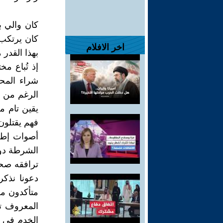
كان والي ب
كان يرتكب أ
اخر الافلام
بهذا القدر 
إذ تُباع مخ
شراء المحا
الرغم من ع
يقين تام م
فهم يقتلون 
أصوات إطلا
الشرطة دون
ترافقه صحب
دعونا نذكر
متأكدون من
المعروف ت
الخدم في من