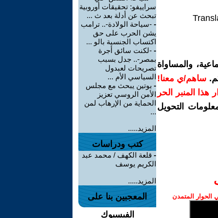
سراييفو: تحقيقات أوروبية
تبحث عن أدلة بعد ث ...
Transl
-
-سياحة الولادة-.. ترامب
يشن الحرب على حق
اكتساب الجنسية بالو ...
-
-لكنت سائق أجرة
بمصر-.. جدل بسبب
اعية، والمساواة
تصريحات لعبدول
السياسي الأم ...
م.
ساهم/ي معنا!
-
بوتين يبحث مع مجلس
رار هذا المنبر الحر
الأمن الروسي تعزيز
الحماية من الإرهاب لمن
معلومات التحويل
...
المزيد.....
كتب ودراسات
-
قلعة الكهف / محمد عبد
الكريم يوسف
المزيد.....
المعجبين بنا على
الحوار المتمدن
الفيسبوك