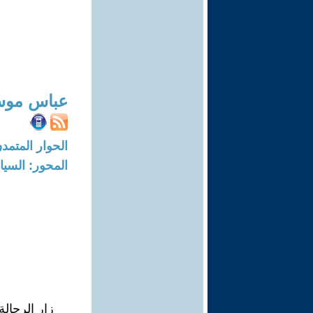
عباس موس
الحوار المتمدن-العدد: 8214 - 5
المحور: السيا
زار الرحالة الف