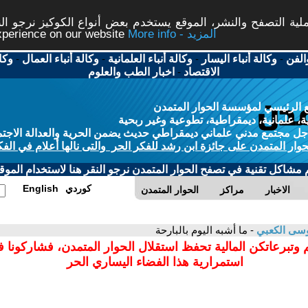
ة التصفح والنشر، الموقع يستخدم بعض أنواع الكوكيز نرجو النق
More info - المزيد
experience on our website
الفن
-
وكالة أنباء اليسار
-
وكالة أنباء العلمانية
-
وكالة أنباء العمال
-
وكا
الاقتصاد
-
اخبار الطب والعلوم
 الرئيسي لمؤسسة الحوار المتمدن
، علمانية، ديمقراطية، تطوعية وغير ربحية
ل مجتمع مدني علماني ديمقراطي حديث يضمن الحرية والعدالة الاجتم
حوار المتمدن على جائزة ابن رشد للفكر الحر والتى نالها أعلام في الفك
م مشاكل تقنية في تصفح الحوار المتمدن نرجو النقر هنا لاستخدام الموقع
كوردي
English
الاخبار
مراكز
الحوار المتمدن
سى الكعبي
- ما أشبه اليوم بالبارحة
 وتبرعاتكن المالية تحفظ استقلال الحوار المتمدن، فشاركونا 
استمرارية هذا الفضاء اليساري الحر