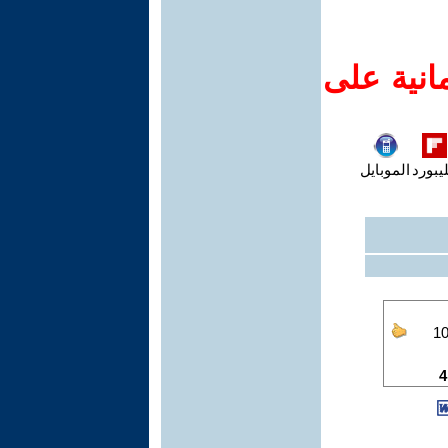
انية على
يبورد
الموبايل