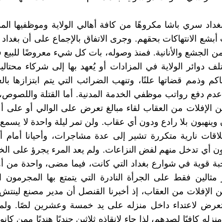
غداد سري باشا مكروهًا من كافة أهالي الولاية وموظفيها المد
بشع الانتهاكات بحقهم. وجرى الاتفاق بالإجماع على أن بغداد لم
من الجشع والأنانية. فمنذ وصوله، بات كل شيء معروضًا للبيع ف
تلف دوائر الولاية في المزادات أو يُعهد بها إلى شركاء محتال
كم وذمم قضاتها علنًا، وتنهب الضرائب التي يتم ابتزازها با
دم دفع رواتب موظفي الخدمة المدنية. أما القتلة واللصوص
ن الإفلات من العقاب لقاء مبالغ تعرض على الوالي أو على أعو
وينهبون بلا رادع ودون أي عقاب. ولن تمر ليلة واحدة لا يسمع ف
قات نارية متكررة تشير إلى عدة مشاجرات، وأحيانا أمام أ
 أي تدخل منهم لفض النزاعات. ولم يعد المرء يجرؤ على الخ
ة قوية في شوارع بغداد التي كانت، فيما مضى، واحدة من أه
 مثالين فقط على الجرأة النادرة التي يتمتع بها المجرمون ا
 الإفلات من العقاب، إذ أخبرنا القنصل أن مدير مصنع لينتش 
عرض لاعتداء داخل منزله على يد خمسة وعشرين لصًا. ولم
زله كافيًا لصدهم، لذا جاء لإنقاذه ثلاثين جنديًا هنديًا ممن كا