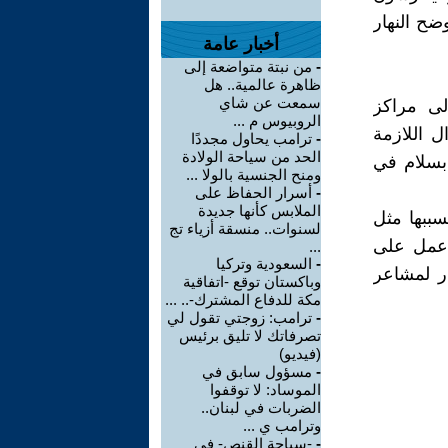
ضح النهار
أخبار عامة
-
من نبتة متواضعة إلى
ظاهرة عالمية.. هل
سمعت عن شاي
ى مراكز
الروبيوس م ...
ل اللازمة
-
ترامب يحاول مجددًا
الحد من سياحة الولادة
بسلام في
ومنح الجنسية بالولا ...
-
أسرار الحفاظ على
الملابس كأنها جديدة
سببها مثل
لسنوات.. منسقة أزياء تج
 عمل على
...
-
السعودية وتركيا
ار لمشاعر
وباكستان توقع -اتفاقية
مكة للدفاع المشترك-.. ...
-
ترامب: زوجتي تقول لي
تصرفاتك لا تليق برئيس
(فيديو)
-
مسؤول سابق في
الموساد: لا توقفوا
الضربات في لبنان..
وترامب ي ...
-
-سياحة القنص- في