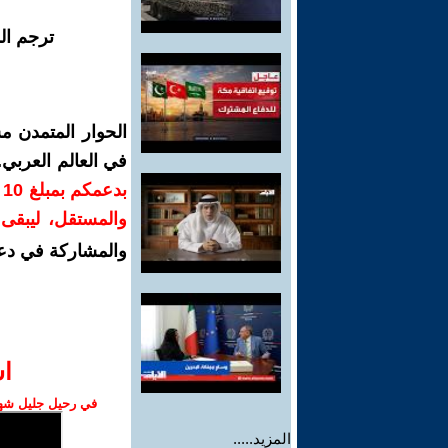
ترجم ال
الحوار المتمدن م
في العالم العربي
ب
والمستقل، ليبقى ص
والمشاركة في دع
ا‫
في رحيل جليل شهبا
المزيد.....