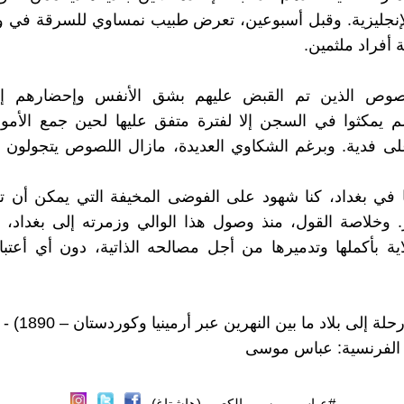
لإنجليزية. وقبل أسبوعين، تعرض طبيب نمساوي للسرقة في و
 أفراد ملثمين.
صوص الذين تم القبض عليهم بشق الأنفس وإحضارهم إل
 يمكثوا في السجن إلا لفترة متفق عليها لحين جمع الأموا
ى فدية. وبرغم الشكاوي العديدة، مازال اللصوص يتجولون 
تنا في بغداد، كنا شهود على الفوضى المخيفة التي يمكن أن ت
. وخلاصة القول، منذ وصول هذا الوالي وزمرته إلى بغداد،
اية بأكملها وتدميرها من أجل مصالحه الذاتية، دون أي أعتب
ة إلى بلاد ما بين النهرين عبر أرمينيا وكوردستان – 1890) -
الفرنسية: عباس موسى
#عباس_موسى_الكعبي (هاشتاغ)