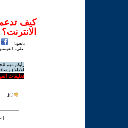
كيف تدعم-
الانترنت؟
تابعونا
على:
الفيسب
رأيكم مهم للج
للاطلاع وإضافة
تعليقات الف
|
ن