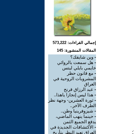
إجمالي القراءات: 573,222
المقالات المنشورة: 145
-
وين شايفك؟
-
هل سمعت بالروائي
خايمي بايلي ليتس
-
مع قانون حظر
المشروبات الروحية في
العراق
-
عبد الرزاق قرنح
-
هذا ليس إنجازا ياهذا..
-
ثورة العشرين- وجهة نظر
الطرف الآخر..
-
شيزوفرينيا وطن..
-
حينما ينهب الماضي،
يدفع الجميع الثمن
-
الاكتشافات الجديدة في
العراق تعيد النظر بتأريخ