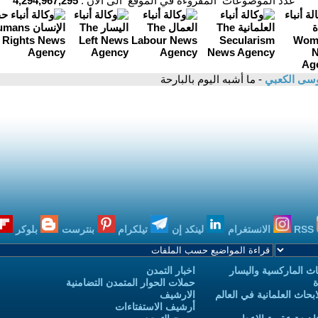
عدد الموضوعات المقروءة في الموقع الى الان :
4,294,967,295
سى الكعبي
- ما أشبه اليوم بالبارحة
RSS
الانستغرام
لينكد إن
تيلكرام
بنترست
بلوكر
ث الماركسية واليسار
اخبار التمدن
ة
حملات الحوار المتمدن التضامنية
حاث العلمانية في العالم
الارشيف
أرشيف الاستفتاءات