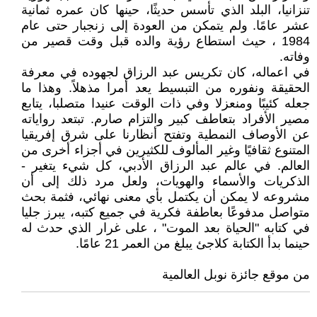
تنزانيا، البلد الذي تأسس حديثًا، حينها كان عمره ثمانية
عشر عامًا. ولم يتمكن من العودة إلى زنجبار حتى عام
1984 ، حيث استطاع رؤية والده قبل وقت قصير من
وفاته.
في اعماله، كان تكريس عبد الرزاق لجهوده في معرفة
الحقيقة ونفوره من التبسيط يعد أمرا مذهلاً. وهذا ما
جعله كئيبًا ومنعزلا وفي ذات الوقت عنيدا متصلبا، يتابع
مصير الأفراد بتعاطف كبير والتزام صارم. تبتعد رواياته
عن الأوصاف النمطية وتفتح أنظارنا على شرق إفريقيا
المتنوع ثقافيًا وغير المألوف للكثيرين في أجزاء أخرى من
العالم. في عالم عبد الرزاق الأدبي، كل شيء يتغير -
الذكريات والأسماء والهويات، ولعل مرد ذلك إلى أن
مشروعه لا يمكن أن يكتمل بأي معنى نهائي، فثمة بحث
متواصل مدفوعًا بعاطفة فكرية في جميع كتبه، يبرز جليا
في كتابه "الحياة بعد الموت" ، على غرار الذي حدث له
حينما بدأ الكتابة كلاجئ يبلغ من العمر 21 عامًا.
من موقع جائزة نوبل العالمية