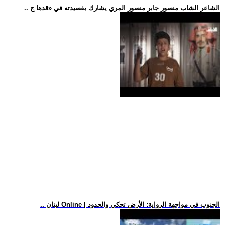
.. الشاعر الشاب منصور جابر منصور المري يشارك بقصيدته في «قدها ج
.. لبنان Online | الجنوب في مواجهة الرواية: الأرض تحكي والحدود