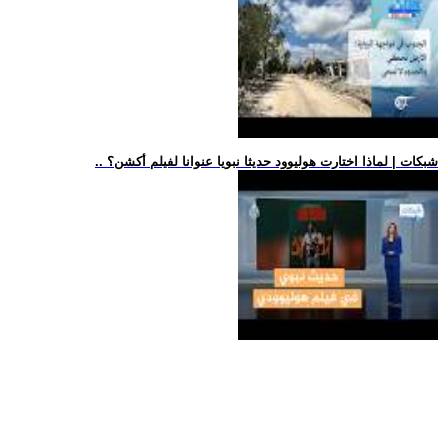
.. شبكات | لماذا اختارت هوليوود حديثا نبويا عنوانا لفيلم أكشن؟