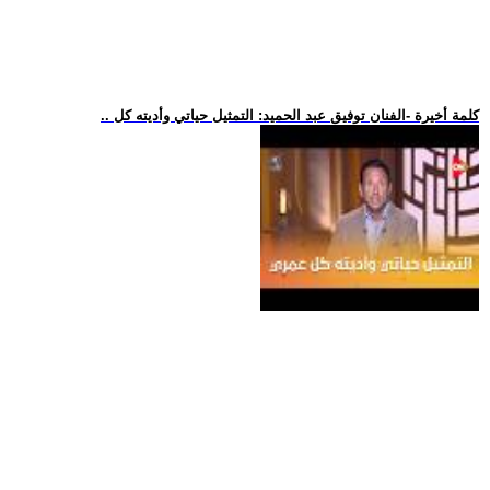
.. كلمة أخيرة -الفنان توفيق عبد الحميد: التمثيل حياتي وأديته كل