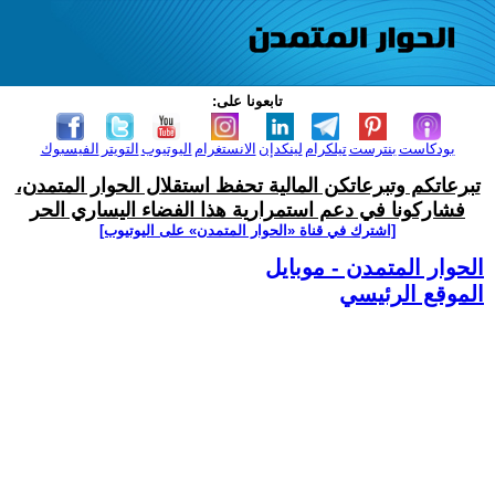
تابعونا على:
بودكاست
بنترست
تيلكرام
لينكدإن
الانستغرام
اليوتيوب
التويتر
الفيسبوك
تبرعاتكم وتبرعاتكن المالية تحفظ استقلال الحوار المتمدن،
فشاركونا في دعم استمرارية هذا الفضاء اليساري الحر
[اشترك في قناة ‫«الحوار المتمدن» على اليوتيوب]
الحوار المتمدن - موبايل
الموقع الرئيسي