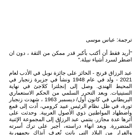
ترجمة: عباس موسى
"أريد فقط أن أكتب بأكبر قدر ممكن من الثقة ، دون ان
اضطر لسرد أشياء نبيلة."
عبد الرزاق قرنح - الحائز على جائزة نوبل في الأدب لعام
2021 - ولد في عام 1948 ونشأ في جزيرة زنجبار في
المحيط الهندي. وصل إلى إنجلترا كلاجئ في نهاية
الستينيات. وبعد التحرر السلمي من الحكم الاستعماري
البريطاني في كانون أول/ ديسمبر 1963 ، شهدت زنجبار
ثورة، في ظل نظام الرئيس عبيد كرومي، أدت إلى قمع
واضطهاد المواطنين ذوي الأصول العربية. وحدثت على
أثرها عدة مجازر. ينتمي عبد الرزاق إلى المجموعة الإثنية
المتضررة. وبعد انهاء دراسته، أُجبر على ترك أسرته
والفرار من البلاد التي باتت تُعرف آنذاك بجمهورية