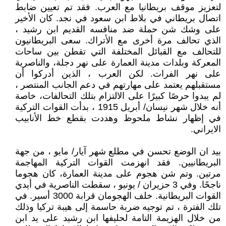
لتعزيز موقف بريطانيا مع العرب. فقد تم تعيين ضابط
اتصال بريطاني في بلاط ابن سعود في نجد. كان الأخير
على وشك شن حملة ضد منافسه القديم ابن رشيد ،
الذي تحالف مرة أخرى مع الأتراك. سعى البريطانيون
للتحالف مع القبائل المختلفة التي تقطن بين ساحات
المعركة وبلدات مدينة العمارة على نهر دجلة، والناصرية
على نهر الفرات. لكن العرب ، الذين أدركوا أن
مستقبلهم يعتمد على مهارتهم في دعم الجانب المنتصر ،
لم يبدوا حرصًا كبيرًا على الالتزام بتلك التحالفات، خاصة
أنه خلال شهر نيسان/ أبريل 1915 ، بدأت القوات التركية
في إظهار نشاط ملحوظ وهددت بقطع خط الأنابيب
الايراني.
بيد ان الوضع تحسن في مطلع شهر آيار/ مايو ، من جهة
البريطانيين. فقد انهزمت القوات التركية المهاجمة
مرتين. وتم شن هجوم على مدينة العمارة، كان هجوما
ناجحًا. وفي 3 حزيران / يونيو ، سقطت الناصرية في أيدي
القوات البريطانية. خلف الهجومان قرابة 3000 أسير. في
تلك الفترة ، تم توجيه ضربة حاسمة إلى هيبة تركيا وذلك
من خلال الهزيمة التامة لحليفها ابن رشيد على يد ابن