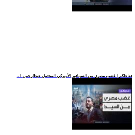
.. تفاعلكم | غضب مصري من السيناتور الأميركي المحتمل عبدالرحمن ا