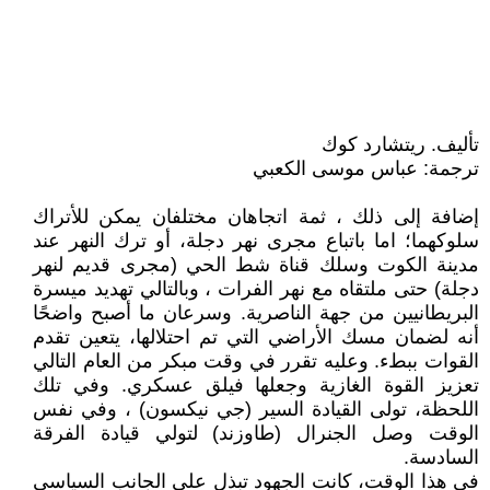
تأليف. ريتشارد كوك
ترجمة: عباس موسى الكعبي
إضافة إلى ذلك ، ثمة اتجاهان مختلفان يمكن للأتراك
سلوكهما؛ اما باتباع مجرى نهر دجلة، أو ترك النهر عند
مدينة الكوت وسلك قناة شط الحي (مجرى قديم لنهر
دجلة) حتى ملتقاه مع نهر الفرات ، وبالتالي تهديد ميسرة
البريطانيين من جهة الناصرية. وسرعان ما أصبح واضحًا
أنه لضمان مسك الأراضي التي تم احتلالها، يتعين تقدم
القوات ببطء. وعليه تقرر في وقت مبكر من العام التالي
تعزيز القوة الغازية وجعلها فيلق عسكري. وفي تلك
اللحظة، تولى القيادة السير (جي نيكسون) ، وفي نفس
الوقت وصل الجنرال (طاوزند) لتولي قيادة الفرقة
السادسة.
في هذا الوقت، كانت الجهود تبذل على الجانب السياسي