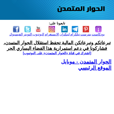
تابعونا على:
بودكاست
بنترست
تيلكرام
لينكدإن
الانستغرام
اليوتيوب
التويتر
الفيسبوك
تبرعاتكم وتبرعاتكن المالية تحفظ استقلال الحوار المتمدن،
فشاركونا في دعم استمرارية هذا الفضاء اليساري الحر
[اشترك في قناة ‫«الحوار المتمدن» على اليوتيوب]
الحوار المتمدن - موبايل
الموقع الرئيسي