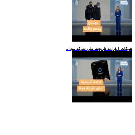
.. شبكات | غرامة تاريخية على شركة ميتا