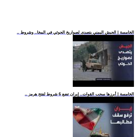
.. الخامسة | الجيش اليمني يتصدى لصواريخ الحوثي في المخا.. وشروط
.. الخامسة | أبرزها سحب القوات.. إيران تضع 6 شروط لفتح هرمز