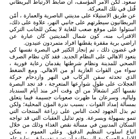
سعود. لكن الامر المؤسف، ان ضابط الارتباط البريطاني
قُتل في تلك المعركة.
عن طريق الاستيلاء على مدينتي الناصرية والعمارة ، أمّن
البريطانيون سيطرتهم على جانبي النهر، علاوة على ذلك،
استولوا على موقع صعب للغاية لا يمكن للجانب التركي
الاقتراب منه، كون شمال المدينتين كان عبارة عن
اراضي برية مقفرة يقطنها افراد متمردون عنيدون.
في غضون ذلك ، تم إنجاز الكثير في البصرة نفسها كي
يتعود الاهالي على النظام الجديد. فقد كان نظام الصرف
الصحي للمدينة ونظام شرطتها يقدمان رعاية فورية ،
سواء من القوات الغازية أو من الاهالي. ومع الضغط
الذي تحدثه سفن الركاب في النهر وازدحام حركة
العجلات على طول شوارعها المتعرجة ، قد تجد البصرة
نفسها أكثر انشغالًا من أي وقت آخر منذ أيام السندباد
ولياليه. وسرعان ما ظهرت صعوبات جسيمة فيما يتعلق
بمسألة إمداد القوات ، بسبب ندرة المؤن المحلية؛ ولكن
تم بذل الجهود لحث الناس على زراعة المنتجات التي
تنمو بسهولة وبسرعة. وتم تذليل العقبات التي قد تواجه
السكان المدنيين في مسألة نقص الغذاء وذلك من خلال
اتباع اسلوب التنظيم الدقيق. وعلى العموم ، يمكن
للإدارة العسكرية البريطانية أن تهنئ نفسها في نهاية عام