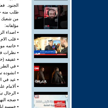
الجنود. فع
طلب منه جي
من شعبك بأ
مؤلفاته:
• اصداء الزمن
• قلب الام 1940
• خاتمه موسيق
• نظرات في 
• عفيفه (خواط
• في الطريق 8
• انشوده تموز 
• عيد في البي
• ألامام علي
• الرجال تبك
• ضجه النهار 1
• خمسه ايام ف