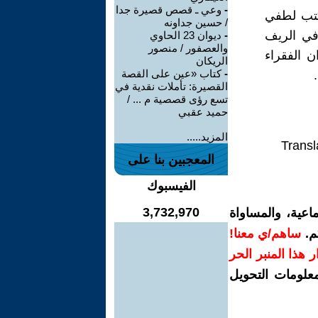
-
وعي ـ قصص قصيرة جدا
ة 1980 وهي امتع ما كتب لطفي
/ حسين جداونه
في الريف
-
ديوان 23 الحاوي
والعصفور / منصور
ن الفقراء
الريكان
-
كتاب «عين على القصة
القصيرة: تأملات نقدية في
تسع رؤى قصصية م ... /
حميد عقبي
المزيد.....
Transl
المعجبين بنا على
الفيسبوك
3,732,970
اعية، والمساواة
م.
ساهم/ي معنا!
رار هذا المنبر الحر
معلومات التحويل