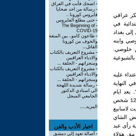
-
اضحك فأنت في العراق
-
رسالة من احد ضحايا
فايروس كورونا ..
فكر عراقي
-
حتى مطلع الفايروس
سته الابتدائية في
The Beginning of
-
COVID-19
عة في بغداد وتخرج منها عام 1932، انتقل إلى بغداد
-
طاعون كامو.. بين المتعة
لوصي وابنه
والخوف من كورونا
القاتل...
ق خلوصي.
-
مشروع التعريف بالكتاب
بالشيوعية
والادباء العراقيين
ومنجزاتهم - الحلقة ...
-
مشروع التعريف بالكتاب
والادباء العراقيين
داء عليه
ومنجزاتهم - الحلقة ...
 النهاية
-
رسالة شديدة اللهجة
الى استاذي الدكتور
بعد ايام
الجامعي المبجل
ارسل رئيس الجمهورية العراقية عبد الكريم قاسم مفرزة متكونه من 12 شخص
المزيد.....
ت لاسابيع
 بعض الشاي
ة رأى عبد
اخبار الأدب والفن
-
أصالة تعود إلى دمشق
مق هؤلاء