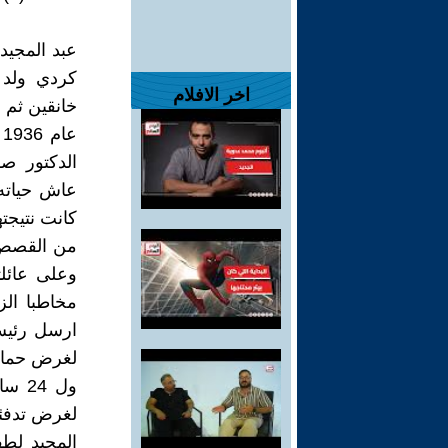
عبد المجيد
اخر الافلام
ع
الدكتور ص
عاش حياته 
كانت نتيجت
من القصص ا
وعلى عائل
مخاطبا ال
لغرض حمايته
ول 4
لغرض تدفئت
المجيد لط