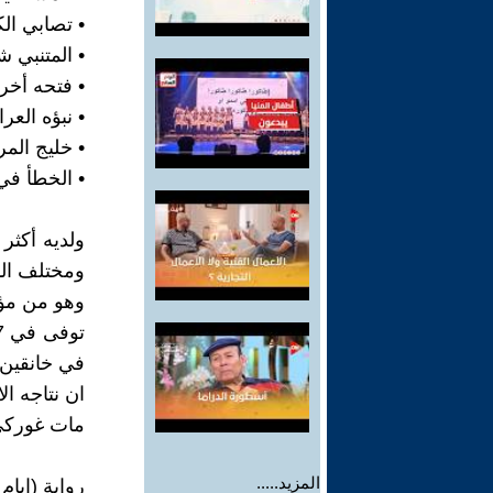
• تصابي الكلم
• المتنبي شا
• فتحه أخرى
• نبؤه العرا
• خليج المرجا
• الخطأ في 
ومختلف الم
وهو من مؤس
في خانقين 
مات غوركي 
المزيد.....
رواية (ايام