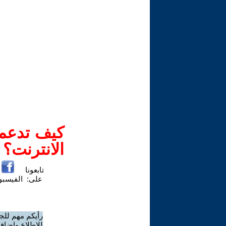
كيف تدعم-
الانترنت؟
تابعونا
على:
الفيسب
رأيكم مهم للج
للاطلاع وإضافة