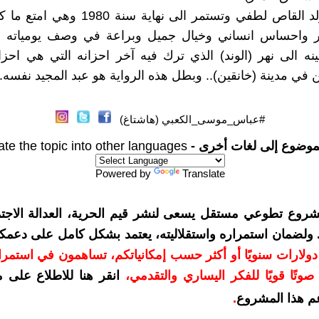
تبدأ مع مولد القاص لطفي وتستمر الى نهاية سن
واحساس انساني وخيال جميل وبراعة في وصف يومياته 
نه الى نهر (الوند) الذي ترك فيه آخر احزانه التي هي احزا
 في مدينة (خانقين).. وبطل هذه الرواية هو عبد المجيد نفسه..
#عباس_موسى_الكعبي (هاشتاغ)
موضوع إلى لغات أخرى -
ate the topic into other languages
Powered by
Translate
شروع تطوعي مستقل يسعى لنشر قيم الحرية، العدالة الاجتم
. ولضمان استمراره واستقلاليته، يعتمد بشكل كامل على دعمك
دعمكم بمبلغ 10 دولارات سنويًا أو أكثر حسب إمكانياتكم، تساهمون في استم
وتًا قويًا للفكر اليساري والتقدمي
،
انقر هنا للاطلاع على 
م هذا المشروع
.