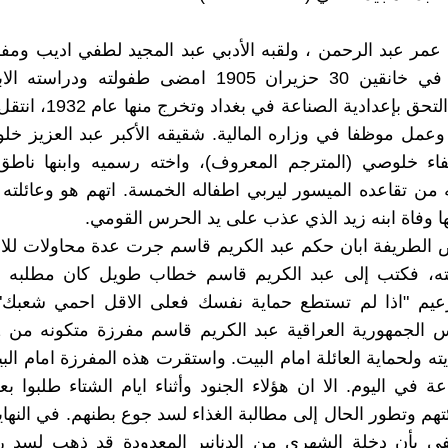
 عمر عبد الرحمن ، ولقبه الأدبي عبد المجيد لطفي اديب وم
كردي ولد في خانقين 30 حزيران 1905 امضى طفولته ودرا
خانقين ثم التحق بإعدادية الصنا
ام 1936 وعمل موظفا في وزاره المالية. شقيقه الأكبر عبد العزيز خ
فاء خلوصي (المترجم المعروف)، واخته رسميه وابنها ناط
من تقاعده الميسور ليربي اطفاله الخمسة. اتهم هو وعائلته 
ها وفاة ابنه زيد الذي عذب على يد الحرس القومي.
لطريفة ابان حكم عبد الكريم قاسم جرت عدة محاولات للاعت
ته، فكتب إلى عبد الكريم قاسم خطاب طويل كان مطلبه في
زعيم "اذا لم تستطع حماية نفسك فعلى الاقل احمي شعبك". 
 ولحماية العائلة امام البيت. واستقرت هذه المفرزة امام البي
2 ساعة في اليوم. الا ان هؤلاء الجنود وأثناء ايام الشتاء طلبوا
هم وتطور الحال إلى مطالبة الغذاء لسد جوع بطنهم. في النهاي
في بأن دخلة الشهري من الدنانير المعدودة قد ذهب لسد ر