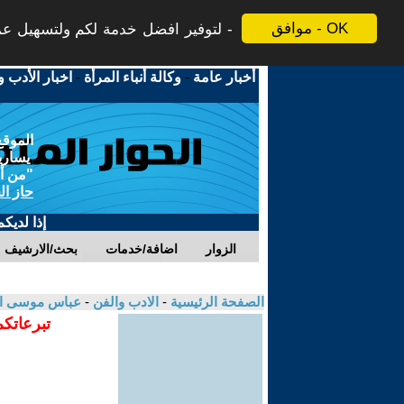
موافق - OK
لتوفير افضل خدمة لكم ولتسهيل عملي
أخبار عامة
-
وكالة أنباء المرأة
-
اخبار الأدب و
الموقع
يسارية
"من أج
حاز ال
إذا لديك
الزوار
اضافة/خدمات
بحث/الارشيف
الصفحة الرئيسية
-
الادب والفن
-
عباس موسى ا
تبرعاتكم