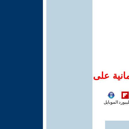
انية على
يبورد
الموبايل