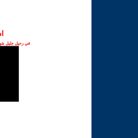
ا‫
في رحيل جليل شهبا