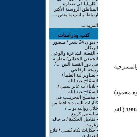
-
كاريليا في صدارة
المناطق الروسية الأكثر
ارتباطا بالسينما بفض ...
المزيد.....
كتب ودراسات
-
ديوان 24 شعر / منصور
الريكان
-
القصة الشاعرة والوعي
الجمعي الحداثي/ مقاربة
في دور القصة الش ... /
ه والمسرحية
ربيحة الرفاعي
-
تصاوير لية الظمأ /
السمّاح عبد الله
-
ثلاثاءات عابر سبيل /
السمّاح عبد الله
 تله باوه محمود)
-
ملامــح التجريــب في
كتابـات السيـد حـافظ من
خلال روايته يو ... /
ان نتاجه الادبي الواقعي جعل احد النقاد الروس يقول عنه بعد رحيله عام 1992 ( لقد
سلسبيل كريبع
-
قناديل الحكمة / د. خالد
زغريت
-
حكاياتْ تَكاد تُنسى / فلاح
العيفاري