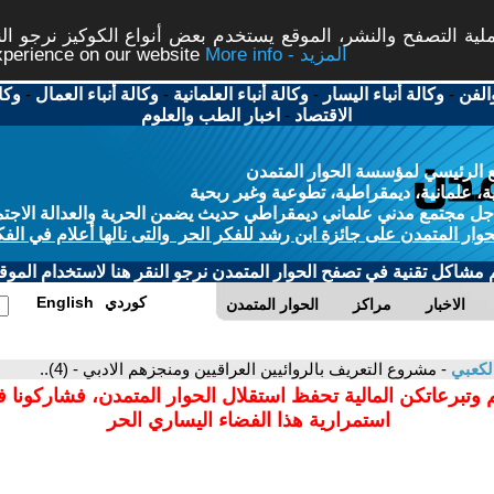
ة التصفح والنشر، الموقع يستخدم بعض أنواع الكوكيز نرجو النق
More info - المزيد
experience on our website
الفن
-
وكالة أنباء اليسار
-
وكالة أنباء العلمانية
-
وكالة أنباء العمال
-
وكا
الاقتصاد
-
اخبار الطب والعلوم
 الرئيسي لمؤسسة الحوار المتمدن
، علمانية، ديمقراطية، تطوعية وغير ربحية
ل مجتمع مدني علماني ديمقراطي حديث يضمن الحرية والعدالة الاجتم
حوار المتمدن على جائزة ابن رشد للفكر الحر والتى نالها أعلام في الفك
م مشاكل تقنية في تصفح الحوار المتمدن نرجو النقر هنا لاستخدام الموقع
كوردي
English
الاخبار
مراكز
الحوار المتمدن
لكعبي
- مشروع التعريف بالروائيين العراقيين ومنجزهم الادبي - (4)..
 وتبرعاتكن المالية تحفظ استقلال الحوار المتمدن، فشاركونا 
استمرارية هذا الفضاء اليساري الحر