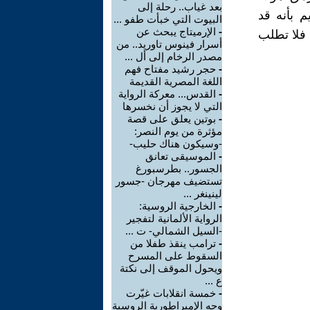
بعد غياب.. رحلة إلى
م بأنه قد
البيوت التي خبأت طفو ...
-
الإرميتاج يبحث عن
 فلا تطلب
أسرار فينوس تاوريد.. من
مصدر الرخام إلى أل ...
-
حجر رشيد مفتاح فهم
اللغة المصرية القديمة
-
القدس... معركة الرواية
التي لا يجوز أن نخسرها
-
بوتين يعلق على قصة
مؤثرة من يوم النصر:
-وسيكون هناك حليب-
-
الموسيقى تعانق
الجسور.. بطرسبورغ
تستضيف مهرجان -جسور
لينينغر ...
-
الخارجية الروسية:
الرواية الألمانية لتفجير
-السيل الشمالي- ت ...
-
ترامب ينقذ طفلا من
السقوط على المسرح
ويحول الموقف إلى نكتة
ع ...
-
خمسة انقلابات غيّرت
وجه الإمبراطورية الروسية