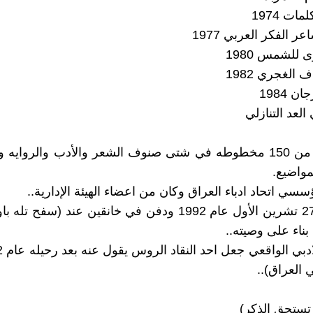
ات 1974
عر الفكر العربي 1977
 للشمس 1980
ف الغجري 1982
ن 1984
العد التنازلي
ولديه أكثر من 150 مخطوطه في شتى صنوف الشعر والأدب والرواي
واضيع.
سي اتحاد ادباء العراق وكان من اعضاء الهيئة الإدارية..
توفى في 27 تشرين الأول عام 1992 ودفن في خانقين عند (سفح
بناء على وصيته..
العراق)..
 تستحق الذكر)