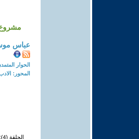
مشروع ال
عباس موس
الحوار المتمدن-العدد: 6891 - 1
المحور: الادب
الحلقة (4): عبد المجيد لطفي (1905 – 1992)