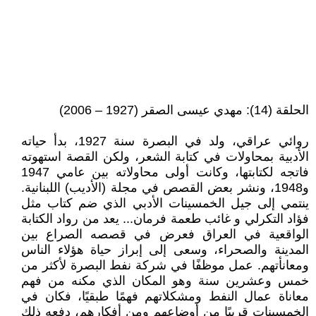
الحلقة (14): مهدي عيسى الصقر (1927 – 2006)
روائي عراقي، ولد في البصرة سنة 1927، بدأ حياته
الأدبية بمحاولات في كتابة الشعر، ولكن القصة استهوته
فاتجه لكتابتها، وكانت أولى محاولاته بين عامي 1947
و1948، ونشر بعض القصص في مجلة (الأديب) اللبنانية.
ينتمي إلى جيل الخمسينات الأدبي الذي ضم كتاب مثل
فؤاد التكرلي و غائب طعمة فرمان... يعد من رواد الكتابة
الواقعية في العراق فعرض في قصصه الصراع بين
المدينة والصحراء، وسعى إلى إبراز حياة هؤلاء الناس
ومعانأتهم. عمل موظفًا في شركة نفط البصرة لأكثر من
خمس وعشرين سنة وهو المكان الذي مكنه من فهم
معاناة عمال النفط ومشكلاتهم فهمًا طبقيًا، فكان في
الخمسينات قريبًا من أوضاعهم ومن أفكارهم، دفعه ذلك