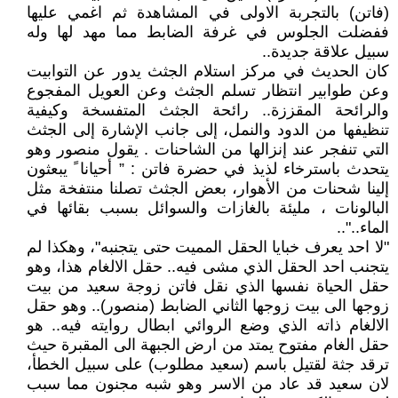
(فاتن) بالتجربة الاولى في المشاهدة ثم اغمي عليها
ففضلت الجلوس في غرفة الضابط مما مهد لها وله
سبيل علاقة جديدة..
كان الحديث في مركز استلام الجثث يدور عن التوابيت
وعن طوابير انتظار تسلم الجثث وعن العويل المفجوع
والرائحة المقززة.. رائحة الجثث المتفسخة وكيفية
تنظيفها من الدود والنمل، إلى جانب الإشارة إلى الجثث
التي تنفجر عند إنزالها من الشاحنات . يقول منصور وهو
يتحدث باسترخاء لذيذ في حضرة فاتن : ” أحيانا ً يبعثون
إلينا شحنات من الأهوار، بعض الجثث تصلنا منتفخة مثل
البالونات ، مليئة بالغازات والسوائل بسبب بقائها في
الماء.."..
"لا احد يعرف خبايا الحقل المميت حتى يتجنبه"، وهكذا لم
يتجنب احد الحقل الذي مشى فيه.. حقل الالغام هذا، وهو
حقل الحياة نفسها الذي نقل فاتن زوجة سعيد من بيت
زوجها الى بيت زوجها الثاني الضابط (منصور).. وهو حقل
الالغام ذاته الذي وضع الروائي ابطال روايته فيه.. هو
حقل الغام مفتوح يمتد من ارض الجبهة الى المقبرة حيث
ترقد جثة لقتيل باسم (سعيد مطلوب) على سبيل الخطأ،
لان سعيد قد عاد من الاسر وهو شبه مجنون مما سبب