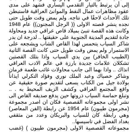
إلى أن يرتبط بالتيار التقدمي اليساري فشهد على مدى
عقود مظاهرات عمال النفط والموانئ العراقية فاستبطن
تلك الأحداث لاحقًا في نتاجه. ولم يمض وقت طويل حتى
نجده ينشر قصته الاولى (( الرجل المجنون)) عام 1948
وكانت هذه القصة تنبئ بميلاد قاص عراقي جديد ومحاولة
جادة لتقديم المدينة الجنوبية على حقيقتها .. لدرجة ان بدر
شاكر السياب يتحمس لهذا القاص الشاب ويشجعه على
الاستمرار ولم يمض وقت طويل حتى كانت القصة الثانية
(الطبيب الخافر) بين يدي السياب واذا بتلك القصتين
تشكلان علامات جديدة بارزة في عالم الادب العراقي
انذاك .. واذا بهما الى جانب محاولات غائب طعمة فرمان
وشاكر خصباك وعبد الملك نوري وفؤاد التكرلي ايذاناً
بولادة جيل من الكتاب يسعى لتقديم صورة حقيقية عن
واقع المجتمع العراقي وكشف الزيف المحيط به . ..
وتبلغ حماسة السياب ذروتها حين يدفع صديقه القاص الى
نشر اولى مجموعاته القصصية فكان ان اصدر مجموعة
(مجرمون طيبون) عام 1954 عن رابطة (الفن المعاصر)
وهي رابطة كان للسياب والبريكان وعدد من مثقفي
بغداد الفضل في تاسيسها..
مجموعاته القصصية الاولى (مجرمون طيبون ) (غضب