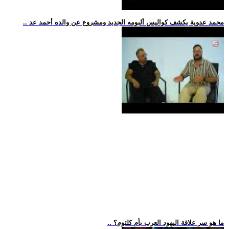
.. محمد عدوية يكشف كواليس ألبومه الجديد ومشروع عن والده أحمد عد
.. ما هو سر علاقة اليهود العرب بأم كلثوم؟