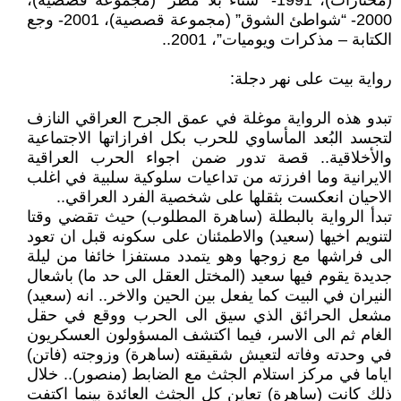
(مختارات)، 1991- “شتاء بلا مطر” (مجموعة قصصية)،
2000- “شواطئ الشوق” (مجموعة قصصية)، 2001- وجع
الكتابة – مذكرات ويوميات”، 2001..
رواية بيت على نهر دجلة:
تبدو هذه الرواية موغلة في عمق الجرح العراقي النازف
لتجسد البُعد المأساوي للحرب بكل افرازاتها الاجتماعية
والأخلاقية.. قصة تدور ضمن اجواء الحرب العراقية
الايرانية وما افرزته من تداعيات سلوكية سلبية في اغلب
الاحيان انعكست بثقلها على شخصية الفرد العراقي..
تبدأ الرواية بالبطلة (ساهرة المطلوب) حيث تقضي وقتا
لتنويم اخيها (سعيد) والاطمئنان على سكونه قبل ان تعود
الى فراشها مع زوجها وهو يتمدد مستفزا خائفا من ليلة
جديدة يقوم فيها سعيد (المختل العقل الى حد ما) باشعال
النيران في البيت كما يفعل بين الحين والاخر.. انه (سعيد)
مشعل الحرائق الذي سيق الى الحرب ووقع في حقل
الغام ثم الى الاسر، فيما اكتشف المسؤولون العسكريون
في وحدته وفاته لتعيش شقيقته (ساهرة) وزوجته (فاتن)
اياما في مركز استلام الجثث مع الضابط (منصور).. خلال
ذلك كانت (ساهرة) تعاين كل الجثث العائدة بينما اكتفت