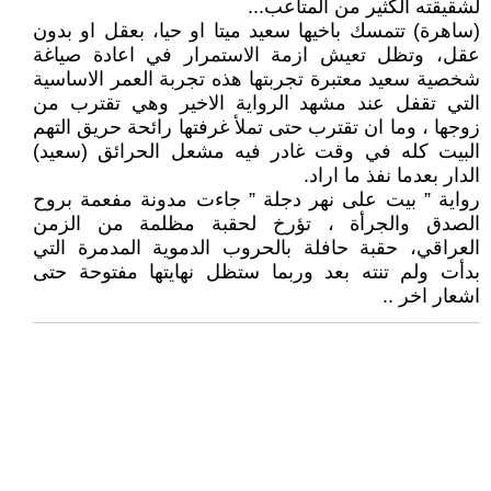
لشقيقته الكثير من المتاعب...
(ساهرة) تتمسك باخيها سعيد ميتا او حيا، بعقل او بدون
عقل، وتظل تعيش ازمة الاستمرار في اعادة صياغة
شخصية سعيد معتبرة تجربتها هذه تجربة العمر الاساسية
التي تقفل عند مشهد الرواية الاخير وهي تقترب من
زوجها ، وما ان تقترب حتى تملأ غرفتها رائحة حريق التهم
البيت كله في وقت غادر فيه مشعل الحرائق (سعيد)
الدار بعدما نفذ ما اراد.
رواية ” بيت على نهر دجلة ” جاءت مدونة مفعمة بروح
الصدق والجرأة ، تؤرخ لحقبة مظلمة من الزمن
العراقي، حقبة حافلة بالحروب الدموية المدمرة التي
بدأت ولم تنته بعد وربما ستظل نهايتها مفتوحة حتى
اشعار اخر ..