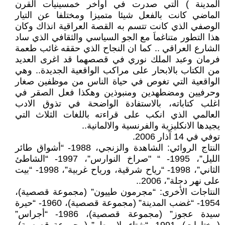
المدينة ) التي صدرت في اواخر خمسينيات القرن
الماضي كانت بالفعل شيئا متميزا ومختلفا عن التيار
الوصفي الذي كانت تتسم به القصة العراقية انذاك وكان
هذا التطور متناغماَ مع الجو السياسي والثقافي الذي ساد
الشارع العراقي .. كما ان النجاح الذي حققه غائب طعمة
فرمان وعبد الملك نوري في قصصهما قد اغرى العديد
من الكتاب بالابحار على مراكب الواقعية الجديدة.. وهي
الواقعية التي تغوص في حياة الناس من موظفين صغار
وحرفيين ومضطهدين ومنبوذين وهكذا فعل الصقر في
اغلب كتاباته، بالاستفادة الواضحة في تذوق الادب
العالمي الذي انكب على قراءته باللغات الثلاث التي
يجيدها الانكليزية والفرنسية والالمانية..
توفي في 14 آذار 2006.
النتاج الروائي: الشاهدة والزنجي، 1988- “أشواق طائر
الليل”، 1995- “ "صراخ النوارس”، 1997- “الشاطئ
الثاني”، 1998- “رياح شرقية، ورياح غربية”، 1998- “بيت
على نهر دجلة”، 2006..
النتاجات الأخرى: “مجرمون طييون” (مجموعة قصصية)،
1954- “غضب المدينة” (مجموعة قصصية)، 1960- “حيرة
سيدة عجوز” (مجموعة قصصية)، 1986- “أجراس”