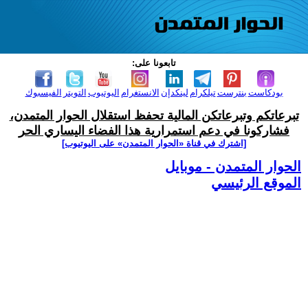
تابعونا على:
بودكاست
بنترست
تيلكرام
لينكدإن
الانستغرام
اليوتيوب
التويتر
الفيسبوك
تبرعاتكم وتبرعاتكن المالية تحفظ استقلال الحوار المتمدن،
فشاركونا في دعم استمرارية هذا الفضاء اليساري الحر
[اشترك في قناة ‫«الحوار المتمدن» على اليوتيوب]
الحوار المتمدن - موبايل
الموقع الرئيسي