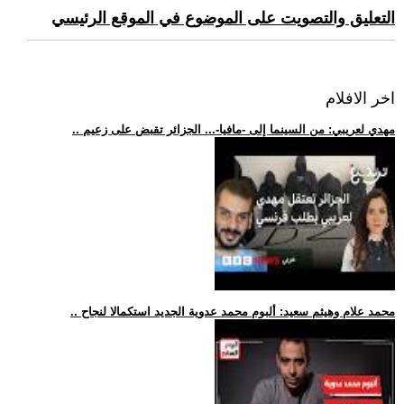
التعليق والتصويت على الموضوع في الموقع الرئيسي
اخر الافلام
.. مهدي لعريبي: من السينما إلى -مافيا-... الجزائر تقبض على زعيم
.. محمد علام وهيثم سعيد: ألبوم محمد عدوية الجديد استكمالا لنجاح