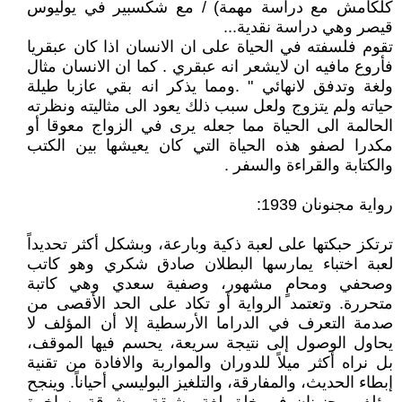
كلكامش مع دراسة مهمة) / مع شكسبير في يوليوس
قيصر وهي دراسة نقدية...
تقوم فلسفته في الحياة على ان الانسان اذا كان عبقريا
فأروع مافيه ان لايشعر انه عبقري . كما ان الانسان مثال
ولغة وتدفق لانهائي " .ومما يذكر انه بقي عازبا طيلة
حياته ولم يتزوج ولعل سبب ذلك يعود الى مثاليته ونظرته
الحالمة الى الحياة مما جعله يرى في الزواج معوقا أو
مكدرا لصفو هذه الحياة التي كان يعيشها بين الكتب
والكتابة والقراءة والسفر .
رواية مجنونان 1939:
ترتكز حبكتها على لعبة ذكية وبارعة، وبشكل أكثر تحديداً
لعبة اختباء يمارسها البطلان صادق شكري وهو كاتب
وصحفي ومحامٍ مشهور، وصفية سعدي وهي كاتبة
متحررة. وتعتمد الرواية أو تكاد على الحد الأقصى من
صدمة التعرف في الدراما الأرسطية إلا أن المؤلف لا
يحاول الوصول إلى نتيجة سريعة، يحسم فيها الموقف،
بل نراه أكثر ميلاً للدوران والمواربة والافادة من تقنية
إبطاء الحديث، والمفارقة، والتلغيز البوليسي أحياناً. وينجح