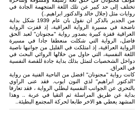
مؤلف مجنونان في خلق لغة رشيقة ومشوقة وساخرة
تختلف إلى حد كبير عن تلك اللغة المتجهمة الجادة في
روايات مثل (جلال خالد والدكتور ابراهيم..)
من الجدير بالذكر ان نقول بان عام 1939 شكل بداية
ناضجة في مسيرة الرواية العراقية، إذ قفزت الرواية
العراقية قفزة كبيرة بصدور رواية "مجنونان" لعبد الحق
فاضل، الرواية التي شكلت منعطفا جادا في مسيرة
الرواية العراقية، إذ امتلكت في القليل من جوانبها ناصية
اللغة النفسية، التي حاول من خلالها الروائي البحث في
دواخل الشخصيات لتمثل بذلك بداية جادة للقصة النفسية
في العراق.
كانت رواية "مجنونان" افضل من الناحية الفنية من رواية
"الدكتور ابراهيم" لذي النون ايوب. فقد عنى الراوي
بالتحري عن الجوانب النفسية لبطلي الرواية ، فقد تعارفا
بداية عن طريق المراسلة ثم التقيا في عربة .. وهذا
المشهد يعطي هو الاخر طابعا لحركة المجتمع البطيئة..