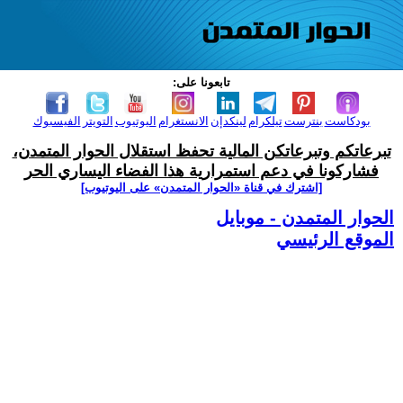
تابعونا على:
بودكاست
بنترست
تيلكرام
لينكدإن
الانستغرام
اليوتيوب
التويتر
الفيسبوك
تبرعاتكم وتبرعاتكن المالية تحفظ استقلال الحوار المتمدن،
فشاركونا في دعم استمرارية هذا الفضاء اليساري الحر
[اشترك في قناة ‫«الحوار المتمدن» على اليوتيوب]
الحوار المتمدن - موبايل
الموقع الرئيسي