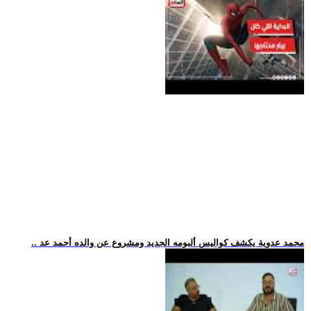
.. محمد عدوية يكشف كواليس ألبومه الجديد ومشروع عن والده أحمد عد