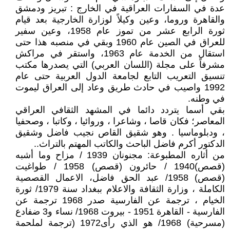
عدة في السفارات العراقية في الخارج : تبريز ودمشق
والقاهرة وروما، وعين وكيلاً لوزارة الخارجية بعد قيام
ثورة الرابع عشر من تموز عام 1958، وعين سفير
للعراق في الصين عام 1960 وبقي في منصبه هذا حتى
استقال من الخدمة عام 1963، واستقر في مراكش
مشرفاً على مجلة (اللسان العربي) التي يصدرها مكتب
تنسيق التعريب التابع لجامعة الدول العربية حتى عام
1992 واصيب في حادث طريق وعاد إلى العراق ليموت
في وطنه.
بقي أسما يتردد دائما في المشهد الثقافي العراقي
المعاصر؛ فكان قاصا ، وشاعرا ، وروائيا ، وكاتبا ، وصحفيا
، ودبلوماسيا . وهو شقيق القاص نجيب فاضل وشقيق
الدكتور أكرم فاضل الباحث والكاتب المهتم بالتراث..
من أثاره المطبوعة: مجنونان 1939 / مزاح وما أشبه
(قصص)1940 / حائرون (قصص) 1958 / طواغيت
(قصص) 1958/ عبد الحق فاضل، الاعمال القصصية
الكاملة ، وزارة الثقافة والاعلام ببغداد سنة 1979/ ثورة
الخيام ، ترجمة عن الفارسية صدر 1968 ترجمة عن
الفارسية - القاهرة 1951 - بيروت 1968/ نساء و3 ضفادع
(مسرحية) 1968/ هو الذي رأى1972 (ترجمة لملحمة