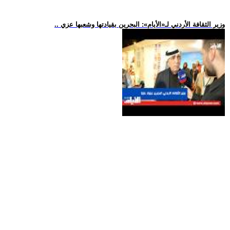
.. وزير الثقافة الأردني لـ«الأيام»: البحرين بقيادتها وشعبها عزي