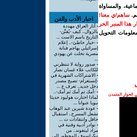
اعية، والمساواة
م.
ساهم/ي معنا!
اخبار الأدب والفن
رار هذا المنبر الحر
-
آثار العراق مهددة
بالزوال.. كيف -يُقنَّن-
معلومات التحويل
التاريخ باسم الاست ...
-
-خيار خاطئ-.. إعلام
إسرائيلي يهاجم فنانة
مصرية تخلت عن يهودي
...
-
صدور رواية لا تنتظرني
للكاتب علاء غسان نصار
-
الاشتراكات الشهرية في
-إنستغرام- تصبح مصدر
دخل جديد.. تعرف ع ...
-
-أمك ثم أمك ثم أمك-..
الحوار المتمدن
لماذا اختارت هوليود حديثا
نبويا عنوانا ...
-
عودة شيرين عبد الوهاب
تشعل المسرح.. استقبال
حافل وانتقادات ت ...
-
نوادر أدبية وفنية في
مزاد ليتفوند.. من
نيكراسوف المحظور إلى