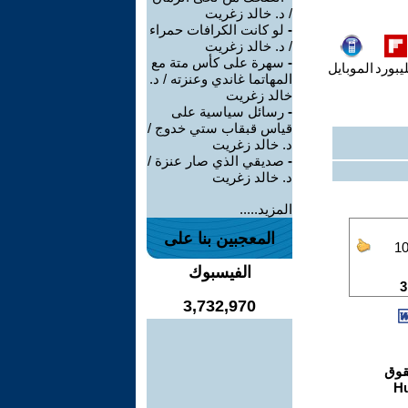
/ د. خالد زغريت
-
لو كانت الكرافات حمراء
/ د. خالد زغريت
-
سهرة على كأس متة مع
يبورد
الموبايل
المهاتما غاندي وعنزته / د.
خالد زغريت
-
رسائل سياسية على
قياس قبقاب ستي خدوج /
د. خالد زغريت
-
صديقي الذي صار عنزة /
د. خالد زغريت
المزيد.....
المعجبين بنا على
الفيسبوك
3,732,970