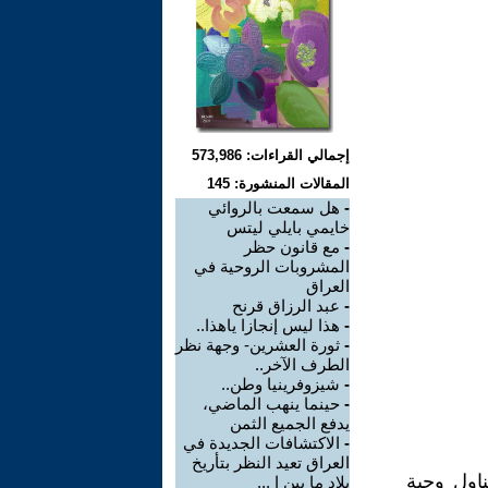
إجمالي القراءات: 573,986
المقالات المنشورة: 145
-
هل سمعت بالروائي
خايمي بايلي ليتس
-
مع قانون حظر
المشروبات الروحية في
العراق
-
عبد الرزاق قرنح
-
هذا ليس إنجازا ياهذا..
-
ثورة العشرين- وجهة نظر
الطرف الآخر..
-
شيزوفرينيا وطن..
-
حينما ينهب الماضي،
يدفع الجميع الثمن
-
الاكتشافات الجديدة في
العراق تعيد النظر بتأريخ
ناول وجبة
بلاد ما بين ا ...