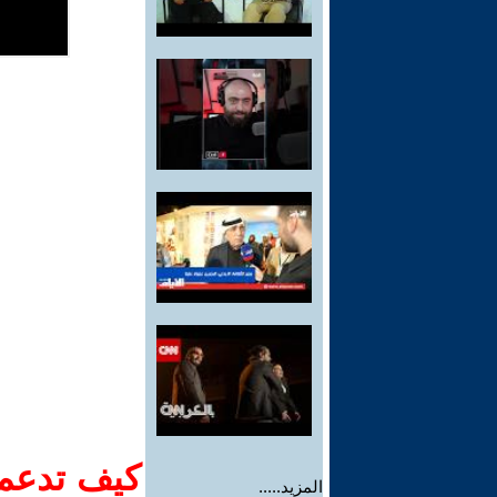
كيف تدعم-
المزيد.....