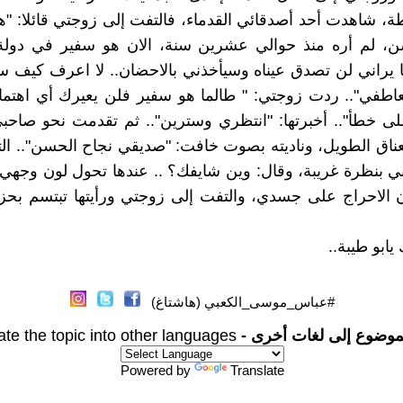
، شاهدت أحد أصدقائي القدماء، فالتفت إلى زوجتي قائلا: "
ن، لم أره منذ حوالي عشرين سنة، الان هو سفير في دولة أ
ا يراني لن تصدق عيناه وسيأخذني بالاحضان.. لا اعرف كيف س
اطفي".. ردت زوجتي: " طالما هو سفير فلن يعيرك أي اهتما
ى خطأ".. أخبرتها: "انتظري وسترين".. ثم تقدمت نحو صاحب
ناق الطويل، وناديته بصوت خافت: "صديقي نجاح الحسن".. ا
ي بنظرة غريبة، وقال: وين شايفك؟ .. عندها تحول لون وجهي 
ن الاحراج على جسدي، والتفت إلى زوجتي ورأيتها تبتسم بح
يابو طيبة..
#عباس_موسى_الكعبي (هاشتاغ)
موضوع إلى لغات أخرى -
ate the topic into other languages
Powered by
Translate