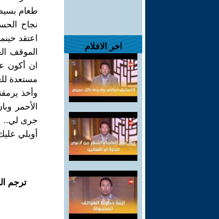
طعام بسيطة
نجاح الحس
اعتقد حينم
اخر الافلام
الموقف الع
ان أكون عل
مستعدة للع
وأخذ يرمقن
الأحمر وبا
جرى لي..
أويلي عليك 
ترجم ال