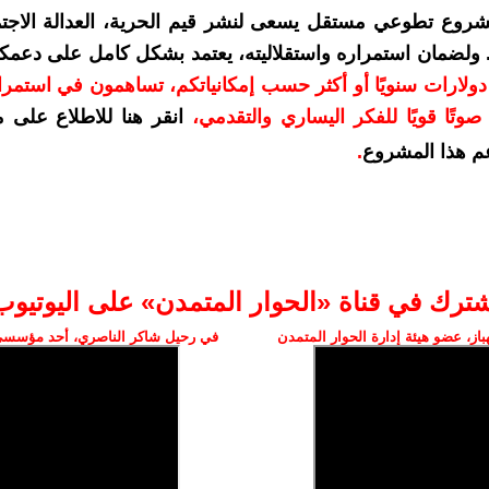
شروع تطوعي مستقل يسعى لنشر قيم الحرية، العدالة الاجتم
. ولضمان استمراره واستقلاليته، يعتمد بشكل كامل على دعمك
دعمكم بمبلغ 10 دولارات سنويًا أو أكثر حسب إمكانياتكم، تساهمون في استم
وتًا قويًا للفكر اليساري والتقدمي
،
انقر هنا للاطلاع على 
م هذا المشروع
.
شترك في قناة «الحوار المتمدن» على اليوتيوب
ز، عضو هيئة إدارة الحوار المتمدن
في رحيل شاكر الناصري، أحد مؤسسي 