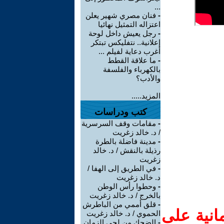
...
-
فنان مصري شهير يعلن
اعتزاله التمثيل نهائيا
-
رجل يعيش داخل لوحة
إعلانية.. نتفليكس تبتكر
أغرب دعاية لفيلم ...
-
ما علاقة القطط
بالكهرباء والفلسفة
والأدب؟
المزيد.....
كتب ودراسات
-
مقامات وقف السرسرية
/ د. خالد زغريت
-
مدينة فاضلة بالطرة
رذيلة بالنقش / د. خالد
زغريت
-
في الطريق إلى الهفا /
د. خالد زغريت
-
وحطوا رأس الوطن
بالخرج / د. خالد زغريت
-
قلق أممي من الباطرش
انية على
الحموي / د. خالد زغريت
-
الضحك من لحى الزمان