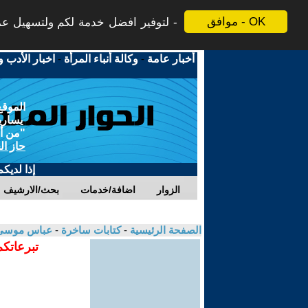
موافق - OK
لتوفير افضل خدمة لكم ولتسهيل عملي
أخبار عامة
-
وكالة أنباء المرأة
-
اخبار الأدب و
الموقع
يسارية
"من أج
حاز ال
إذا لديك
الزوار
اضافة/خدمات
بحث/الارشيف
الصفحة الرئيسية
-
كتابات ساخرة
-
عباس موسى 
تبرعاتكم