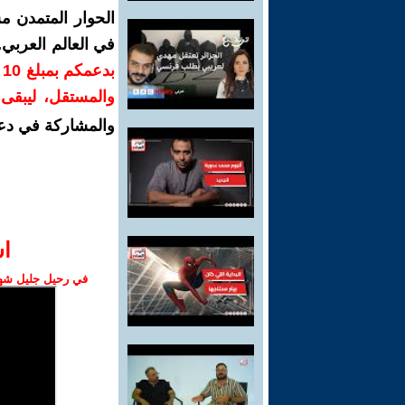
الحوار المتمدن م
في العالم العربي
ب
والمستقل، ليبقى ص
والمشاركة في دع
ا‫
في رحيل جليل شهبا