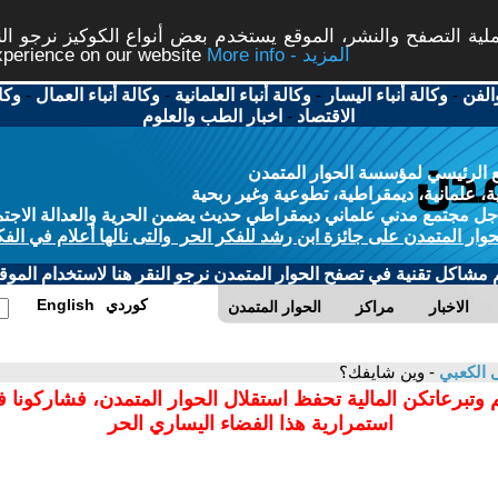
ة التصفح والنشر، الموقع يستخدم بعض أنواع الكوكيز نرجو النق
More info - المزيد
experience on our website
الفن
-
وكالة أنباء اليسار
-
وكالة أنباء العلمانية
-
وكالة أنباء العمال
-
وكا
الاقتصاد
-
اخبار الطب والعلوم
 الرئيسي لمؤسسة الحوار المتمدن
، علمانية، ديمقراطية، تطوعية وغير ربحية
ل مجتمع مدني علماني ديمقراطي حديث يضمن الحرية والعدالة الاجتم
حوار المتمدن على جائزة ابن رشد للفكر الحر والتى نالها أعلام في الفك
م مشاكل تقنية في تصفح الحوار المتمدن نرجو النقر هنا لاستخدام الموقع
كوردي
English
الاخبار
مراكز
الحوار المتمدن
الكعبي
- وين شايفك؟
 وتبرعاتكن المالية تحفظ استقلال الحوار المتمدن، فشاركونا 
استمرارية هذا الفضاء اليساري الحر