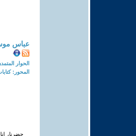
عباس موس
الحوار المتمدن-العدد: 8192 - 24
المحور: كتاب
حضرنا، انا