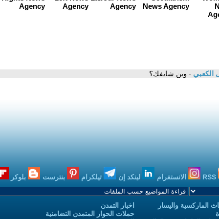
الكعبي
- وين شايفك؟
RSS
الانستغرام
لينكد إن
تيلكرام
بنترست
بلوكر
ث الماركسية واليسار
اخبار التمدن
ة
حملات الحوار المتمدن التضامنية