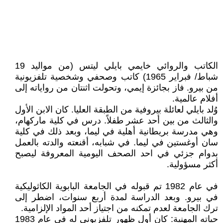
الكاتب والروائي خايمي بايلي ليتس (من مواليد 19
شباط/ فبراير 1965) كاتب وصحفي وشخصية تلفزيونية
من بيرو. فاز بجائزة إيمي، وتحولت اثنتان من رواياته إلى
أفلام عالمية.
وُلد بايلي لعائلة بيروفية من الطبقة العليا. كان الابن الأول
والثالث من بين أحد عشر طفلاً. درس في كلية ماركهام،
وهي مدرسة بريطانية أهلية في ليما، وبعد ذلك في كلية
سان أوغستين في ليما. في شبابه، أقنعته والدته بالعمل
بدوام جزئي في احد الصحف اليومية المعروفة ليصبح
أكثر مسؤولية.
في عام 1982 تم قبوله في الجامعة البابوية الكاثوليكية
في بيرو. وبعد الدراسة لمدة أربع سنوات، اضطر إلى
ترك الجامعة لعدم تمكنه من اجتياز أحد المواد الإلزامية.
حياته المهنية: كان أول ظهور تلفزيوني له في عام 1983