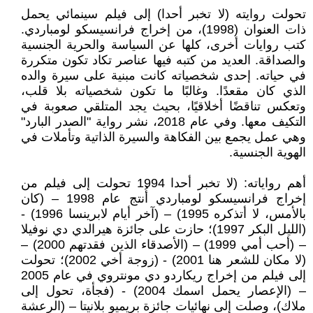
تحولت روايته (لا تخبر أحدا) إلى فيلم سينمائي يحمل
ذات العنوان (1998)، من إخراج فرانسيسكو لومباردي.
كتب روايات أخرى، كلها عن السياسة والحرية الجنسية
والصداقة. العديد من كتبه فيها عناصر تكاد تكون متكررة
في حياته. إحدى شخصياته كانت مبنية على سيرة والده
الذي كان مقعدًا. وغالبًا ما تكون شخصياته بلا قلب،
وتعكس تناقضًا أخلاقيًا، بحيث يجد المتلقي صعوبة في
التكيف معها. وفي عام 2018، نشر رواية "الصدر البارد"
وهي عمل يجمع بين الفكاهة والسيرة الذاتية وتأملات في
الهوية الجنسية.
أهم رواياته: (لا تخبر أحدا 1994 تحولت إلى فيلم من
إخراج فرانسيسكو لومباردي أُنتج عام 1998 – (كان
بالأمس، لا أتذكره 1995) – (آخر أيام لابرينسا 1996) -
(الليل البكر 1997)؛ حازت على جائزة هيرالدي دي نوفيلا
– (أحب أمي 1999) – (الأصدقاء الذين فقدتهم 2000) –
(لا مكان للشعر هنا 2001) - (زوجة أخي 2002)؛ تحولت
إلى فيلم من إخراج ريكاردو دي مونتروي في عام 2005
– (الإعصار يحمل اسمك 2004) - (فجأة، تحول إلى
ملاك)، وصلت إلى نهائيات جائزة بريميو بلانيتا – (الرعشة