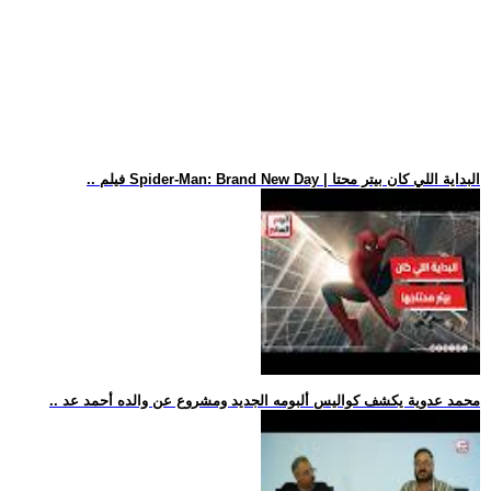
.. فيلم Spider-Man: Brand New Day | البداية اللي كان بيتر محتا
.. محمد عدوية يكشف كواليس ألبومه الجديد ومشروع عن والده أحمد عد