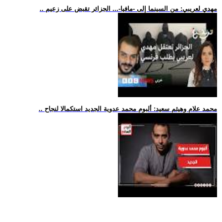
.. مهدي لعريبي: من السينما إلى -مافيا-... الجزائر تقبض على زعيم
.. محمد علام وهيثم سعيد: ألبوم محمد عدوية الجديد استكمالا لنجاح