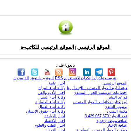
الموقع الرئيسي
الموقع الرئيسي للكاتب-ة
|
تابعونا على:
بنترست
تيلكرام
لينكدإن
الانستغرام
RSS
اليوتيوب
التويتر
الفيسبوك
الموقع الرئيسي
أخبار عامة
هيئة ادارة الحوار المتمدن - للإتصال بنا
وكالة أنباء المرأة
إحصائيات مؤسسة الحوار المتمدن
اخبار الأدب والفن
قواعد النشر
وكالة أنباء اليسار
ابرز كتاب / كاتبات الحوار المتمدن
وكالة أنباء العلمانية
يوتيوب التمدن
وكالة أنباء العمال
مكتبة التمدن
وكالة أنباء حقوق الإنسان
عدد الزوار: 3,429,067,670
اخبار الرياضة
اضافة موضوع جديد
اخبار الاقتصاد
اضافة الاخبار
اخبار الطب والعلوم
حملات الحوار المتمدن التضامنية
اخبار التمدن