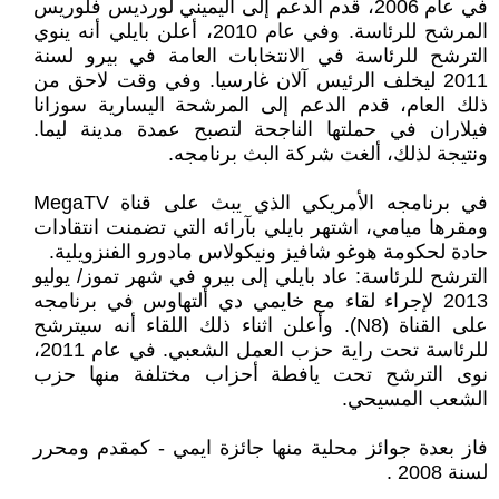
في عام 2006، قدم الدعم إلى اليميني لورديس فلوريس
المرشح للرئاسة. وفي عام 2010، أعلن بايلي أنه ينوي
الترشح للرئاسة في الانتخابات العامة في بيرو لسنة
2011 ليخلف الرئيس آلان غارسيا. وفي وقت لاحق من
ذلك العام، قدم الدعم إلى المرشحة اليسارية سوزانا
فيلاران في حملتها الناجحة لتصبح عمدة مدينة ليما.
ونتيجة لذلك، ألغت شركة البث برنامجه.
في برنامجه الأمريكي الذي يبث على قناة MegaTV
ومقرها ميامي، اشتهر بايلي بآرائه التي تضمنت انتقادات
حادة لحكومة هوغو شافيز ونيكولاس مادورو الفنزويلية.
الترشح للرئاسة: عاد بايلي إلى بيرو في شهر تموز/ يوليو
2013 لإجراء لقاء مع خايمي دي ألتهاوس في برنامجه
على القناة (N8). وأعلن اثناء ذلك اللقاء أنه سيترشح
للرئاسة تحت راية حزب العمل الشعبي. في عام 2011،
نوى الترشح تحت يافطة أحزاب مختلفة منها حزب
الشعب المسيحي.
فاز بعدة جوائز محلية منها جائزة ايمي - كمقدم ومحرر
لسنة 2008 .