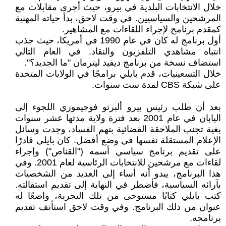
خلال الانتخابات البلدية في بيرو، حيث أجرى مقابلات مع
المرشحين والسياسيين. في وقت لاحق، بدأ حياته المهنية
كمقدم برنامج لإجراء اللقاءات مع المشاهير.
أول برنامج له كان في عام 1990 في أمريكا، حيث جذب
انتباه مشاهدي التلفزيون والنقاد. في العام التالي
استضاف نسخة من برنامج ديفيد ليترمان "ما الجديد؟".
خلال التسعينيات، قدم بايلي برامجًا في الولايات المتحدة
على شبكة CBS لمدة ست سنوات.
بعد أن طلب رئيس بيرو ألبرتو فوجيموري اللجوء إلى
اليابان في عام 2001 بعد فترة ولاية مدتها عشر سنوات
بغية تجنب الملاحقة القضائية بتهم الفساد، وجدت وسائل
الإعلام المستقلة نفسها في وضع أفضل. كان بايلي قادرًا
على تقديم برنامج سياسي أسمه ("القناص") وإجراء
لقاءات مع مرشحين للانتخابات الرئاسية لعام 2001. وفي
هذا البرنامج، يبدو أنه أساء إلى العديد من الشخصيات
بآرائه السياسية، فأضطر في النهاية إلى تقديم استقالته.
كتب بايلي كتابًا مستوحى من تلك التجربة، واضعًا له
عنوان من ذلك البرنامج. وفي وقت لاحق استأنف تقديم
برنامجه.