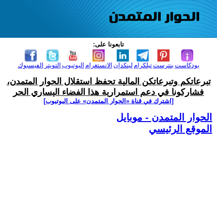
تابعونا على:
بودكاست
بنترست
تيلكرام
لينكدإن
الانستغرام
اليوتيوب
التويتر
الفيسبوك
تبرعاتكم وتبرعاتكن المالية تحفظ استقلال الحوار المتمدن،
فشاركونا في دعم استمرارية هذا الفضاء اليساري الحر
[اشترك في قناة ‫«الحوار المتمدن» على اليوتيوب]
الحوار المتمدن - موبايل
الموقع الرئيسي