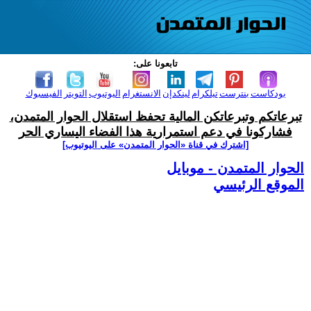
تابعونا على:
بودكاست
بنترست
تيلكرام
لينكدإن
الانستغرام
اليوتيوب
التويتر
الفيسبوك
تبرعاتكم وتبرعاتكن المالية تحفظ استقلال الحوار المتمدن،
فشاركونا في دعم استمرارية هذا الفضاء اليساري الحر
[اشترك في قناة ‫«الحوار المتمدن» على اليوتيوب]
الحوار المتمدن - موبايل
الموقع الرئيسي