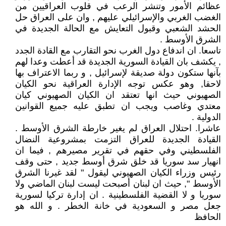
عظائم الأمور وتنشر الرعب في قلوب العراقيين من
الغضب الغربي والإسرائيلي عليهم , وان على العراق حل
الحشد الشعبي وقبول التعايش مع الحالة الجديدة في
الشرق الأوسط .
تاسعا. ان اندفاع دول الغرب نحو التقارب مع القادة الجدد
, يكشف بان القيادة السورية الجديدة قد أعطت وعدا لهم
بآنها ستكون دولة صديقة لإسرائيل , و ربما الاعتراف بها
لاحقا, وهو عكس توجه الإدارة العراقية نحو الكيان
الصهيوني حيث انها تعتقد ان الكيان الصهيوني كيان
معتدي وغاصب ويجب ان تطبق عليه جميع القوانين
الدولية .
عاشرا. احتلال العراق لم يغير خارطة الشرق الأوسط .
القيادة الجديدة للعراق التزمت بمشروعية النضال
الفلسطيني وفي حقهم في تقرير مصيرهم , فيما ان
انهيار سد سوريا قد خلق شرق أوسط جديد , حتى وقف
رئيس وزراء الكيان الصهيوني ليقول " لقد غيرنا الشرق
الأوسط ", حيث ان لبنان أصبحت ليست لبنان الماضي ولا
سوريا و لا القضية الفلسطينية . ان إدارة تركيا لسورية
جعل مصر و السعودية في خانة الخطر . و الله هو
الحافظ