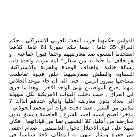
الدولتين حكمهما حزب البعث العربي الاشتراكي . حكم
العراق 35 عاما , بينما حكم سوريا 61 عاما. كلاهما
استخدما القسوة ضد معارضيهم وخلفا قبورا جماعية , و
هو خلاف ما جاءا به من شعار " امة عربية واحدة ذات
رسالة خالدة" واهداف الوحدة والحرية والاشتراكية.
القساوة والبطش بمعارضيهما خلق فجوة تعاظمت
مساحتها بمرور الزمن , حتى الى ان جاء موعد الخلاص
منهما ,خرج المواطنين يهنئ الواحد الاخر . وهذا ما جرى
في العراق , حيث دخلت القوات الامريكية بكل سهولة
الى بغداد بدون معارضه أهلها والبالغ عددهم آنذاك 7
ملايين من البشر , فيما دخلت قوات أبو محمد الجولاني ,
مؤخرا اصبح اسمه احمد الشرع , العاصمة دمشق بدون
معارضة من أهلها. كلا الشعبين تعبا من قياداتهما , فكان
سهلا على قوى الاحتلال دخول العاصمتين , صدام اختفى
في حفرة وبشار انتهى به المطاف لاجئا سياسيا في