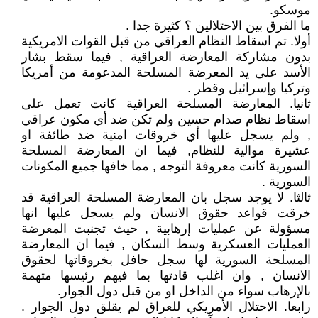
موسكو.
ما الفرق بين الاحتلالين ؟ كثيرة جدا .
أولا. تم اسقاط النظام العراقي من قبل القوات الامريكية
بدون مشاركة المعارضة العراقية , فيما سقط بشار
الأسد على يد المعرضة المسلحة المدعومة من أمريكا
وتركيا وإسرائيل وقطر .
ثانيا. المعارضة المسلحة العراقية كانت تعمل على
اسقاط نظام صدام حسين ولم تكن ضد أي مكون عراقي
, ولم يسجل عليها أي خروقات امنية ضد طائفة او
عشيرة موالية للنظام, فيما ان المعارضة المسلحة
السورية كانت معروفة التوجه , مما خافها جميع المكونات
السورية .
ثالثا. لا يوجد سجل بان المعارضة المسلحة العراقية قد
خرقت قواعد حقوق الانسان ولم يسجل عليها انها
مسؤولة عن عمليات إرهابية , حيث تجنبت المعرضة
العمليات العسكرية وسط السكان , فيما ان المعارضة
المسلحة السورية لها سجل حافل بخروقاتها لحقوق
الانسان , وان اغلب قادتها بما فيهم رئيسها متهمة
بالإرهاب سواء من الداخل او من قبل دول الجوار.
رابعا. الاحتلال الأمريكي للعراق لم يقلق دول الجوار .