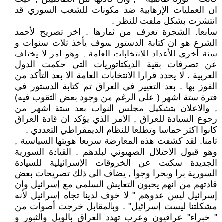
ان العمليات الإرهابية ضد مكونات للشعب السوري قد
انتشرت بشكل ملفت للنظر .
سابعا. الشجرة تعرف من ثمارها . اخر تصريح لأحمد
الشرع هو ان كتابة الدستور سوف يأخذ ثلاث سنوات و
سنة أخرى للأعداد للانتخابات العامة , وهو امر لا يختلف
عن تصرفات بقية الديكتاتوريات التي حكمت الدول
العربية . لا يحدد قرارا الانتخابات العامة الا بعد التأكد من
الفوز بها . بعد التغيير في العراق تم كتابة الدستور في
فترة ستة اشهر ( على الرغم من وجود بعض الثقوب فيه)
, والاعلان بتشكيل مجلس النواب بعد ستة اشهر من
رجوع السيادة للعراق , الامر الذي يؤكد ان قادة العراق
كانوا اكثر حماسا وتطلعا للنظام الديمقراطي التعددي .
ثامنا. لقد كشفت هذه المعارضة سريعا هويتها السياسية ,
وهو قبول الاحتلال الصهيوني لبلدهم . القيادة السورية
الجديدة سكتت عن الخروقات الإسرائيلية للسيادة
السورية برا وبحرا وجوا , يضاف الى ذلك تصريحات بعض
قادتهم من انهم يحبون التعايش السلمي مع إسرائيل وان
إسرائيل ليس عدوهم " لا خوف لدينا تجاه إسرائيل لأنه
مشكلتنا ليست إسرائيل" . وبالمقابل خرجت أصوات من
" خبراء" عراقيون وعرب تهدد العراق بالويل والثبور و