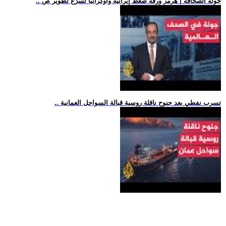
.. جولة الصحافة | هرمز ورقة ضغط إيرانية وأوكرانيا تسرّع تطوير ص
.. تسرب نفطي بعد جنوح ناقلة روسية قبالة السواحل العمانية