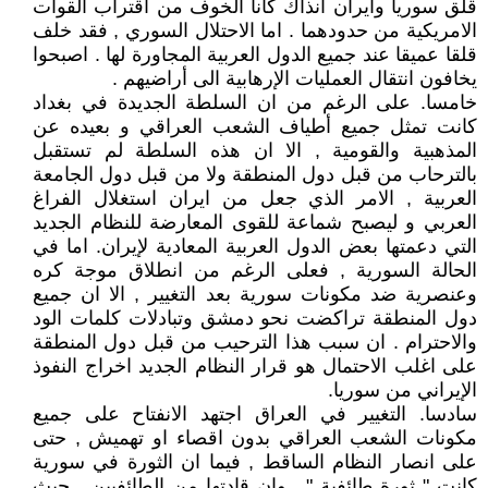
قلق سوريا وايران آنذاك كانا الخوف من اقتراب القوات
الامريكية من حدودهما . اما الاحتلال السوري , فقد خلف
قلقا عميقا عند جميع الدول العربية المجاورة لها . اصبحوا
يخافون انتقال العمليات الإرهابية الى أراضيهم .
خامسا. على الرغم من ان السلطة الجديدة في بغداد
كانت تمثل جميع أطياف الشعب العراقي و بعيده عن
المذهبية والقومية , الا ان هذه السلطة لم تستقبل
بالترحاب من قبل دول المنطقة ولا من قبل دول الجامعة
العربية , الامر الذي جعل من ايران استغلال الفراغ
العربي و ليصبح شماعة للقوى المعارضة للنظام الجديد
التي دعمتها بعض الدول العربية المعادية لإيران. اما في
الحالة السورية , فعلى الرغم من انطلاق موجة كره
وعنصرية ضد مكونات سورية بعد التغيير , الا ان جميع
دول المنطقة تراكضت نحو دمشق وتبادلات كلمات الود
والاحترام . ان سبب هذا الترحيب من قبل دول المنطقة
على اغلب الاحتمال هو قرار النظام الجديد اخراج النفوذ
الإيراني من سوريا.
سادسا. التغيير في العراق اجتهد الانفتاح على جميع
مكونات الشعب العراقي بدون اقصاء او تهميش , حتى
على انصار النظام الساقط , فيما ان الثورة في سورية
كانت " ثورة طائفية " , وان قادتها من الطائفيين , حيث