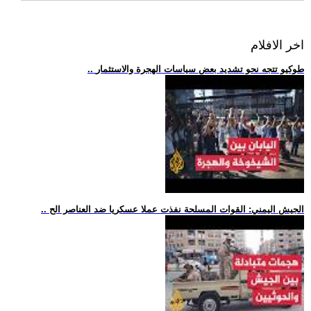
اخر الافلام
.. طوكيو تتجه نحو تشديد بعض سياسات الهجرة والاستثمار
.. الجيش اليمني: القوات المسلحة نفذت عملا عسكريا ضد العناصر الح