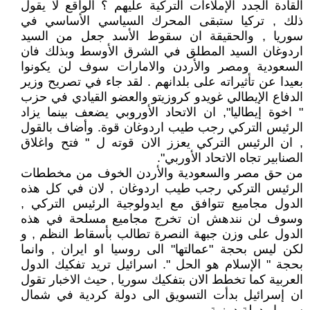
القادة الجدد الإملاءات التركية عليهم ؟ الواقع لا يقول
ذلك , تركيا ستبقى المحرك السياسي الأساسي في
سوريا , والحقيقة ان سقوط الأسد جعل من السيد
اردوغان السيد المطلق في الشرق الأوسط وبذلك فان
السعودية ومصر والأردن والامارات سوف لن يكونوا
بعيدا عن تأثيراته على بلدانهم . لقد جاء في تصريح وزير
الدفاع الإيطالي غويدو كروزيتو والعضو القيادي في حزب
" اخوة إيطاليا", ان الاتحاد الأوروبي يضعف بينما يزاد
الرئيس التركي رجب طيب اردوغان قوة. وأضاف بالقول
, ان الرئيس التركي يعزز الان قوته ل " فتح واغلاق
الصنابير تجاه الاتحاد الأوربي".
من حق مصر والسعودية والأردن الخوف من مخططات
الرئيس التركي رجب طيب اردوغان , لان في كل هذه
الدول مجاميع تتوافق مع ايدولوجية الرئيس التركي ,
وسوف لن نندهش ان تخرج مجاميع مسلحة في هذه
الدول على وزن جبهة النصرة تطالب بأسقاط النظم , و
لكن ليس بحجة "عمالتها" الى روسيا او ايران , وانما
بحجة " الإسلام هو الحل ". اسرائيل تريد تفكيك الدول
العربية كما تخطط الان بتفكيك سوريا , حيث الاخبار تقول
ان إسرائيل بدأت التسويق الى دولة كردية في شمال