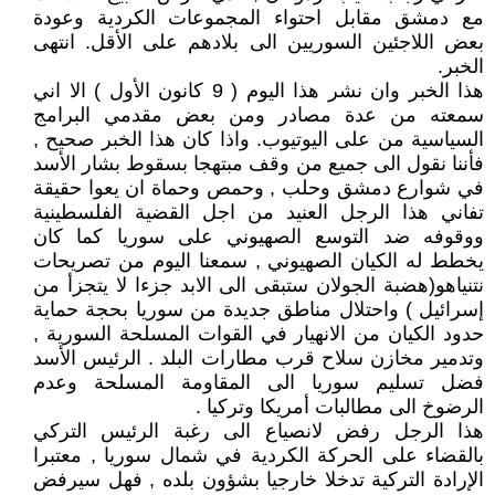
مع دمشق مقابل احتواء المجموعات الكردية وعودة
بعض اللاجئين السوريين الى بلادهم على الأقل. انتهى
الخبر.
هذا الخبر وان نشر هذا اليوم ( 9 كانون الأول ) الا اني
سمعته من عدة مصادر ومن بعض مقدمي البرامج
السياسية من على اليوتيوب. واذا كان هذا الخبر صحيح ,
فأننا نقول الى جميع من وقف مبتهجا بسقوط بشار الأسد
في شوارع دمشق وحلب , وحمص وحماة ان يعوا حقيقة
تفاني هذا الرجل العنيد من اجل القضية الفلسطينية
ووقوفه ضد التوسع الصهيوني على سوريا كما كان
يخطط له الكيان الصهيوني , سمعنا اليوم من تصريحات
نتنياهو(هضبة الجولان ستبقى الى الابد جزءا لا يتجزأ من
إسرائيل ) واحتلال مناطق جديدة من سوريا بحجة حماية
حدود الكيان من الانهيار في القوات المسلحة السورية ,
وتدمير مخازن سلاح قرب مطارات البلد . الرئيس الأسد
فضل تسليم سوريا الى المقاومة المسلحة وعدم
الرضوخ الى مطالبات أمريكا وتركيا .
هذا الرجل رفض لانصياع الى رغبة الرئيس التركي
بالقضاء على الحركة الكردية في شمال سوريا , معتبرا
الإرادة التركية تدخلا خارجيا بشؤون بلده , فهل سيرفض