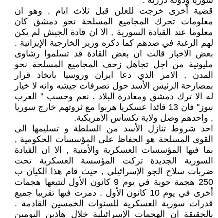
سوريا ودولة درزية .
قضية أخرى خرجت للعلن قبل ثلاث ايام , وهو ان
معلومات تحرك المجاميع المسلحة نحو دمشق كان
معلوما عند القيادة السورية , الا ان قادة الجيش لم يكن
لهم الرغبة في صدهم كما ذكره وزير الخارجية الإيرانية .
بعض الاخبار قالت ان بعض القادة قد تسلموا رشاوى
مليونية من اجل تجاهل زحف المجاميع المسلحة نحو
المدن , الامر الذي دعا ايران وروسيا باتخاذ قرار
بمصارحة الرئيس الأسد حول تصرفات جيشه وانه لا خيار
له الا ترك دمشق ومغادرة البلاد . نعم وحسب " العرب
نيوز" فان 13 قائدا عسكريا هربوا مع ثروتهم خارج سوريا
, واحدهم وصل ولاية تكساس الامريكية.
احد شروط تنازل الأسد من السلطة و تسليمها الى
القوى المسلحة هو الحفاظ على المؤسسات الحكومية ,
بما فيها المؤسسات العسكرية والأمنية , الا ان القيادة
السورية الجديدة تركت المؤسسة العسكرية تحت
ضربات سلاح الجو الإسرائيلي , حيث قام هذا الكيان ب
250 هجمة جوية في يوم 9 كانون الأول لتتبعها هجمات
أخرى في يوم 10 كانون الأول , دمرت فيها تقريبا جميع
قدرات سورية العسكرية للسنوات الخمسين القادمة .
بالحقيقة ان الهجمات الإسرائيلية خلال هاذين اليومين