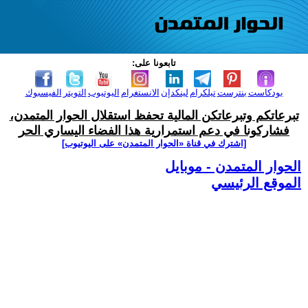
تابعونا على:
بودكاست
بنترست
تيلكرام
لينكدإن
الانستغرام
اليوتيوب
التويتر
الفيسبوك
تبرعاتكم وتبرعاتكن المالية تحفظ استقلال الحوار المتمدن،
فشاركونا في دعم استمرارية هذا الفضاء اليساري الحر
[اشترك في قناة ‫«الحوار المتمدن» على اليوتيوب]
الحوار المتمدن - موبايل
الموقع الرئيسي