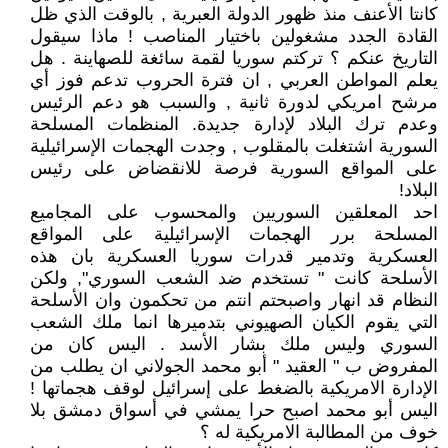
كانتا الأعنف منذ ظهور الدولة العبرية , بالوقت الذي ظل
القادة الجدد مشغولين باختيار المناصب ! ماذا سيقول
التاريخ عنكم ؟ تركتم سوريا لقمة سائغة للصهاينة . هل
يعلم المواطن العربي , ان فترة الحروب تدعم فوز أي
مرشح امريكي لدورة ثانية , والسبب هو دعم الرئيس
وعدم ترك البلاد لإدارة جديدة. المنظمات المسلحة
السورية اشتغلت بالمقلوب , وجدت الهجمات الإسرائيلية
على المواقع السورية فرصة للانقضاض على رئيس
البلاد!
احد المعلقين السوريين والمحسوب على المجاميع
المسلحة برر الهجمات الإسرائيلية على المواقع
العسكرية وتدمير قدرات سوريا العسكرية بان هذه
الأسلحة كانت " تستخدم ضد الشعب السوري", ولكن
النظام قد انهار واصبحتم انتم من تحكمون وان الأسلحة
التي يقوم الكيان الصهيوني بتدميرها انما ملك الشعب
السوري وليس ملك بشار الأسد . اليس كان من
المفروض ب " العقيد " أبو محمد الجولاني ان يطلب من
الإدارة الامريكية بالضغط على إسرائيل لوقف هجماتها !
اليس أبو محمد اصبح حرا يمشي في أسواق دمشق بلا
خوف من المطالبة الامريكية له ؟