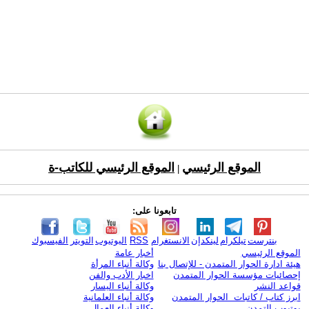
الموقع الرئيسي
الموقع الرئيسي للكاتب-ة
|
تابعونا على:
بنترست
تيلكرام
لينكدإن
الانستغرام
RSS
اليوتيوب
التويتر
الفيسبوك
الموقع الرئيسي
أخبار عامة
هيئة ادارة الحوار المتمدن - للإتصال بنا
وكالة أنباء المرأة
إحصائيات مؤسسة الحوار المتمدن
اخبار الأدب والفن
قواعد النشر
وكالة أنباء اليسار
ابرز كتاب / كاتبات الحوار المتمدن
وكالة أنباء العلمانية
يوتيوب التمدن
وكالة أنباء العمال