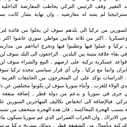
عد التغيير وقف الرئيس التركي يخاطب المعارضة الداخلية
تراتيجيا لم ينتبه له معارضيه , وان نهاية بشار كانت 
لسورين من تركيا الى بلدهم سوف لن يخلوا من فائدة لتركي
 وعسكريا . اكثر من ثلاثة ملايين مواطن سوري عاشوا اكثر
ركيا و عملوا فيها وتطببوا فيها وتخرج ابناءهم من مدارس
في بقاء علاقة متينة بين البلدين . الراجعون الى البلد سوف ل
واعد عسكرية تركية على ارضهم , البيع والشراء سوف لن
ايران وانما مع تركيا , وان أي قرار سياسي تتخذه تركيا سو
 الدراسات تؤكد على ان المتخرجون من الجامعات الغربية م
دي الولاء للغرب , وأبناء سوريا سوف لن يكونوا مختلفين عن ذل
لذي جرى في سوريا و بدعم من دولة قطر , إضافة منفعة 
لتركي. فبالإضافة الى انخفاض تكاليف المهاجرين السورين عل
مة بسبب الهجرة المعاكسة , فان هذه الهجرة ستخفف من نسبة
ن الاتراك , وان الخراب العمراني الذي عم سوريا سيكون بنا
تركية وبأموال من الشقيقة قطر , وبذلك ستربح تركيا مرتي