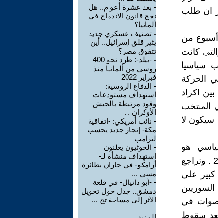
-
بعد عشرة أعوام.. هل
در ان طلب
نجح قانون الاندماج في
ألمانيا؟
-
تصنيف عسكري جديد
 أسبوع من
يثير قلق إسرائيل.. أين
التي كانت
تتفوق مصر؟
-
-بيلد-: طرد نحو 400
ب سياسيا
روسي من ألمانيا منذ
فبراير 2022
ي الحركة
-
الدفاع الروسية:
ين اكراد
استهداف مستودعات
وقود مرتبطة بالجيش
ي المنتخب
الأوكران ...
سيكون لا
-
نائب أمريكي: -اتفاقية
مكة- إنجاز جديد يحسب
لترامب
ياسي هو
-
الحوثيون يعلنون
استهداف منشأة لـ-
المهاجرين السوريين في تركيا . لقد وصل عددهم الى 3.7 مليون عام 2021 , وتراجع
أرامكو- في جازان بطائرة
صادي كبير على
مسي ...
-
-أبو دانيال- في قلعة
السوريين
دمشق.. جدل حول تحويل
الأثر إلى مساحة تج ...
أصوات في
 بعد سقوط
المزيد.....