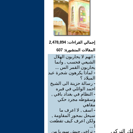
إجمالي القراءات: 2,478,894
المقالات المنشورة: 607
-
انهم لا يحاربون الهلال
الشيعي فحسب , وانما
يحاربون القمر الس ...
-
لماذا يكرهون شجرة عيد
الميلاد ؟
-
رسالة حزينة الى الشيخ
احمد الوائلي في قبره
-
النظام في بغداد باقي ,
وسقوطه مجرد حكي
مقاهي
-
اسف , لا اعرف ما
سيحل بمحور المقاومة ,
ولكن اعرف كيف تقطعت
ا ...
لك التركي
-
تراخي جيش سوريا من