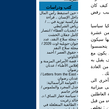
 كيف كان
كتب ودراسات
بسبب رفض
-
حين استيقظ رأس المال
داخل الإنسان .. قراءة
ماركسية ثورية في ... /
ا سياسيا
رياض الشرايطي
-
ابجديات العطاء / انتصار
 من عشرة
كامل جفلان الخشت
ها سيكون
-
مجلة سلاح النقد، عدد
جوان-جويلية-اوت 2026 /
ن يتحسسوا
مجلة سلاح النقد
-
حقوق العصر / أحمد
 يكون مع
التاوتي
ف يقبل به
-
قصة الأمراض المزمنة و
إفلاس الأطباء / عدنان
ن العادة
رضوان
ك .
Letters from the East /
-
عدنان رضوان
أخرى الى
-
العولمة الرأسمالية:
ى ميزانية
جدل المجرد والملموس /
فاخر جاسم
 العاطلين
-
سياسة حفار الساق / د.
خالد زغريت
ءه من قبل
-
الطائفية المتغلغلة في
ن : تخلص
لبنان / حسين محمود