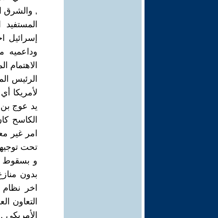
, والشرق ا
المستفيد 
إسرائيل اخ
وداعميه م
الاهتمام ال
الرئيس ال
لأمريكا أي
يد عوج بن 
الكاسح كان
امر غير مع
تحت توجيها
و بسقوط ا
بدون مناز
اخر نظام ع
التعاون الع
الأمريكي .