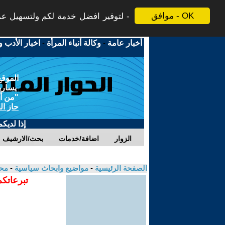
موافق - OK
لتوفير افضل خدمة لكم ولتسهيل عملي
أخبار عامة
-
وكالة أنباء المرأة
-
اخبار الأدب و
الموقع
يسارية
"من أج
حاز ال
إذا لديك
الزوار
اضافة/خدمات
بحث/الارشيف
الصفحة الرئيسية
-
مواضيع وابحاث سياسية
-
مح
تبرعاتكم