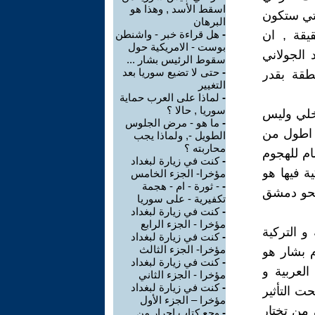
اسقط الأسد , وهذا هو
لتي ستكون
البرهان
يقة , ان
-
هل قراءة خبر - واشنطن
بوست - الامريكية حول
 الجولاني
سقوط الرئيس بشار ...
-
حتى لا تضيع سوريا بعد
طقة بقدر
التغيير
-
لماذا على العرب حماية
سوريا , حالا ؟
خلي وليس
-
ما هو - مرض الجلوس
ا اطول من
الطويل -, ولماذا يجب
محاربته ؟
ام للهجوم
-
كنت في زيارة لبغداد
ة فيها هو
مؤخرا- الجزء الخامس
-
- ثورة - ام - هجمة
 نحو دمشق
تكفيرية - على سوريا
-
كنت في زيارة لبغداد
مؤخرا - الجزء الرابع
 التركية
-
كنت في زيارة لبغداد
مؤخرا- الجزء الثالث
 بشار هو
-
كنت في زيارة لبغداد
لعربية و
مؤخرا - الجزء الثاني
-
كنت في زيارة لبغداد
حت التأثير
مؤخرا – الجزء الأول
 من تختار
-
وجع كتاب احرار من