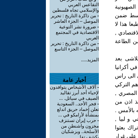
التقاعس العربي
الصهيونية
والإسلامي تجاه فلسطين
أوسط ضمن
-
من ذاكرة التاريخ : تحرير
الموصل – الجزء العاشر
عا هذا لا
-
ضرورة نشر التوعية
اقتصادي ,
الاقتصادية في المجتمع
العربي
من الطاعة
-
من ذاكرة التاريخ : تحرير
الموصل – الجزء التاسع
تلاشى بعد
المزيد.....
ي أكرانيا
ي الى راس
أخبار عامة
هم التركي
-
آلاف الأشخاص يتوافدون
 المصري ,
لإحياء أحد أبرز تقاليد
الصيف في سياتل. ...
خذ اذن من
-
فجر الأحد.. السعودية
تعلن إخماد حريق اندلع
بالأمس .
بمنشأة لأرامكو في ...
و لبيا ,
-
حرب إيران تستنزف
مخزون واشنطن من
اك بعثوا
الأسلحة.. وبزشكيان
 على غرار
يكشف تفا ...