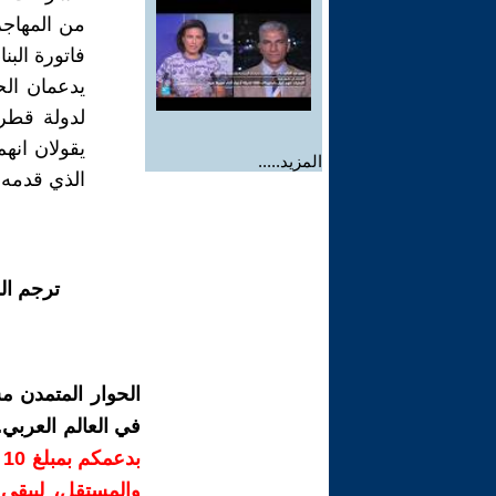
من المهاجر
فاتورة البن
يدعمان الح
لدولة قطر 
يقولان انه
المزيد.....
الذي قدمه أ
ترجم ال
الحوار المتمدن م
في العالم العربي
ب
والمستقل، ليبقى ص