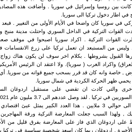
ي كانت بين روسيا وإسرائيل في سوريا . وأضافت هذه المصا
ج في اطار دخول تركيا الى سوريا.
ركي في سوريا كان واضحا في الأيام الأولى من التغيير . فبعد
ددت القوات التركية في الداخل السوري واحتلت مدينة منبج و
 القوات التركية . اكراد سوريا اصبحوا في موقف صع
 وليس من المستبعد ان تعمل تركيا على زرع الانقسامات ف
ا القبول بشروطها . بكلام اخر سوف لن يكون هناك زواج ب
عراق) واكراد الغرب ( سوريا). ولا اعتقد ان الرئيس الأمريك
 , خاصة وانه كان قد قرر بسحب جميع قواته من سوريا. أي 
حمي ظهر الحركة الكردية في شمال سوريا.
لأخرى والتي كادت ان تقضي على مستقبل اردوغان الس
العدد الان الى حوالي 3 ملايين . هذا العدد الكبير يمثل عبئ اقت
ك , ولهذا السبب جعلت المعارضة التركية ورقة المهاجرين 
على اردوغان الذي فاز على المعارضة بفرق قليل من ال
 الأخيرة . اردوغان ربما كان اسعد شخصية سياسية في تركيا