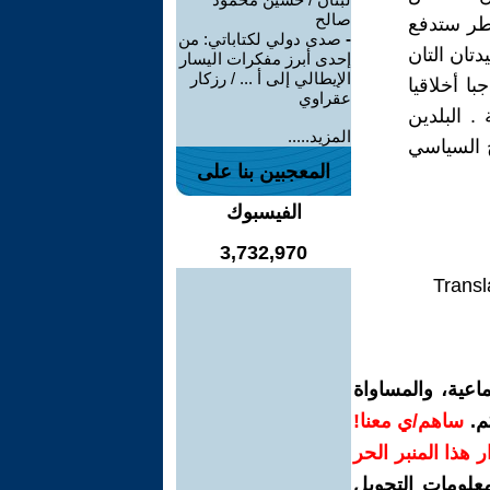
صالح
قطر ستدفع
-
صدى دولي لكتاباتي: من
دتان التان
إحدى أبرز مفكرات اليسار
الإيطالي إلى أ ... / رزكار
ا أخلاقيا
عقراوي
. البلدين
المزيد.....
 السياسي
المعجبين بنا على
الفيسبوك
3,732,970
Transl
اعية، والمساواة
م.
ساهم/ي معنا!
رار هذا المنبر الحر
معلومات التحويل