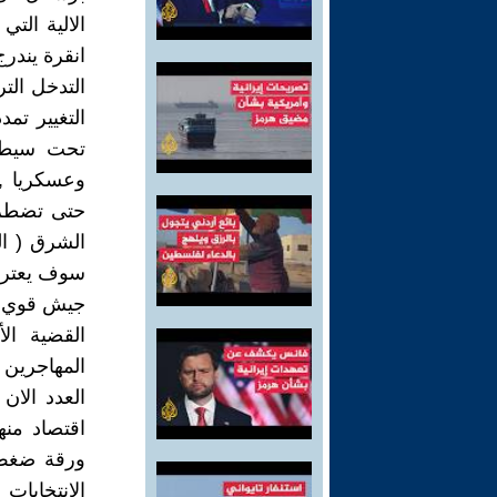
الالية الت
انقرة يندر
التدخل الت
التغيير تم
تحت سيطرت
وعسكريا ,
حتى تضطره
الشرق ( ال
سوف يعترض
جيش قوي ي
القضية ا
اقتصاد منه
ورقة ضغط 
الانتخابات