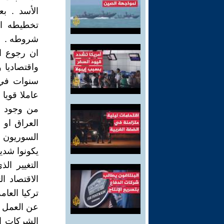
الأسد . ب
تخطيطه اس
شروطه .
ان رجوع ا
واقتصاديا
سنوات في ت
عاملا قويا 
من وجود ق
العراق او 
السوريون .
يكونوا شدي
التغيير ا
الاقتصاد ا
تركيا العا
عن العمل م
الشركات ال