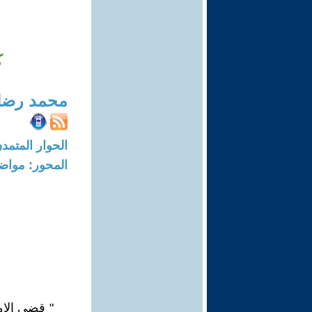
ك
محمد رضا
الحوار المتمدن-العدد: 8206 - 24
المحور: مواض
" قضي الام