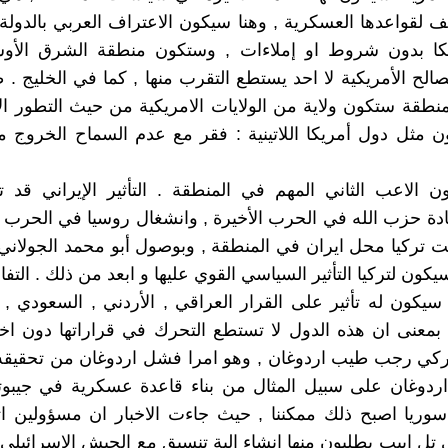
يف لقواعدها العسكرية , وهنا سيكون الاعتراف العربي بالدولة 
كا بدون شروط او إملاءات , وستكون منطقة الشرق ال
لح الأمريكية لا احد يستطع التقرب منها , كما في الخليج . طب
منطقة ستكون ولاية من الولايات الامريكية من حيث التطور ال
ن مثل دول أمريكا اللاتينية : فقر مع عدم السماح الخروج 
ن الاعب الثاني المهم في المنطقة . التأثير الإيراني قد 
دة حزب الله في الحرب الأخيرة , وانشغال روسيا في الحرب ف
ت تركيا محل ايران في المنطقة , وبوصول أبو محمد الجولان
ون لتركيا التأثير السياسي القوي عليها و ابعد من ذلك . التفا
يكون له تأثير على القرار العراقي , الأردني , السعودي ,
. بمعنى ان هذه الدول لا تستطع التحرك في قراراتها دون ا
ركي رجب طيب اردوغان , وهو امرا فشل اردوغان من تحقيقه 
دوغان على سبيل المثال من بناء قاعدة عسكرية في جيبوتي 
ريا اصبح ذلك ممكننا , حيث جاءت الاخبار ان مسؤولين اتر
 تل ابيب يطلبون منها انشاء الية تنسيق مع الجيش الإسرائيلي