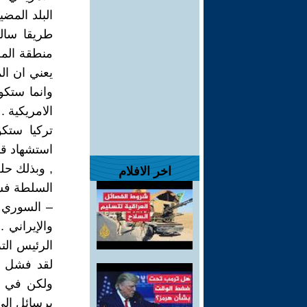
البلد المض
طريقا سال
منطقة المصا
يعني ان ال
وانما ستكو
الامريكية .
تركيا ستكو
استشهاد قا
, وبذلك حل
اخر الافلام
السلطة فسيك
– السوري س
والإيراني 
الرئيس الت
لقد فشل ار
ولكن في سو
برسائل الى