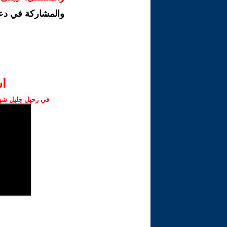
والمشاركة في دع
ا‫
في رحيل جليل شهبا