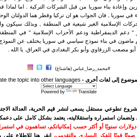
ين وإعادة بناء سوريا من قبل الشركات التركية . اما لماذا 
اء في سوريا , فان الجواب هو ان تركيا وقطر هما الدولتان الوحي
ركات الإسلامية الغير شيعية في المنطقة , وبذلك سيكون واجب
" دعم الديمقراطية ودعم الأحزاب الإسلامية " في المنطقة 
م ماضون في بناء نموذج سياسي في سوريا يختلف عن النموذج
بو مصعب الزرقاوي وأبو بكر البغدادي في العراق. يا الله .
#محمد_رضا_عباس (هاشتاغ)
موضوع إلى لغات أخرى -
ate the topic into other languages
Powered by
Translate
شروع تطوعي مستقل يسعى لنشر قيم الحرية، العدالة الاجتم
. ولضمان استمراره واستقلاليته، يعتمد بشكل كامل على دعمك
دعمكم بمبلغ 10 دولارات سنويًا أو أكثر حسب إمكانياتكم، تساهمون في استم
وتًا قويًا للفكر اليساري والتقدمي
،
انقر هنا للاطلاع على 