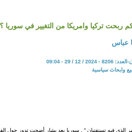
م ربحت تركيا وامريكا من التغيير في سوريا ؟
 عباس
20 / 12 / 29 - 09:04
يع وابحاث سياسية
ر الذي فيه تستفتيان " , سوريا بعد بشار أضحت تدور حول الف