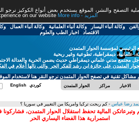
ة التصفح والنشر، الموقع يستخدم بعض أنواع الكوكيز نرجو النق
More info - المزيد
experience on our website
الفن
-
وكالة أنباء اليسار
-
وكالة أنباء العلمانية
-
وكالة أنباء العمال
-
وكا
الاقتصاد
-
اخبار الطب والعلوم
 الرئيسي لمؤسسة الحوار المتمدن
، علمانية، ديمقراطية، تطوعية وغير ربحية
ل مجتمع مدني علماني ديمقراطي حديث يضمن الحرية والعدالة الاجتم
حوار المتمدن على جائزة ابن رشد للفكر الحر والتى نالها أعلام في الفك
م مشاكل تقنية في تصفح الحوار المتمدن نرجو النقر هنا لاستخدام الموقع
كوردي
English
الاخبار
مراكز
الحوار المتمدن
مد رضا عباس
- كم ربحت تركيا وامريكا من التغيير في سوريا ؟
 وتبرعاتكن المالية تحفظ استقلال الحوار المتمدن، فشاركونا 
استمرارية هذا الفضاء اليساري الحر