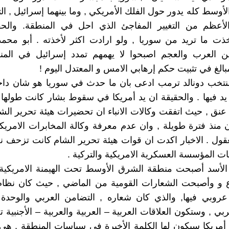
لأوسط كله يدور حول الفلك الأمريكي , وما بينهما إسرائيل , ا
الأعظم من التغيير المفاجئ الذي احل في المنطقة. والحق
ذت ما تريد من سوريا , ولو ارادت اكثر لأخذته . أبو محمد
ن العرب والعجم اصبحوا لا يهمهم تمدد إسرائيل في المن
مبالغ في تثبيت حكم إرهابي الامس و المعتدل اليوم !
منتخب دونالد ترمب ادعى بان ما حدث في سوريا هو شان دا
 يد فيها . والحقيقة ان يد أمريكا في سقوط بشار كانت طوله
عنق , حيث اتفقت وكالات الانباء ان تحضيرات هيئة تحرير الش
 منذ فترة طويلة , وان عدم معرفة وكالة المخابرات الامريكي
قول . الاخبار اكدت ان قوات هيئة تحرير الشام كانت تزحف
ت المؤسسة العسكرية الامريكية والتركية .
لأسد أصبحت منطقة الشرق الأوسط تحت الهيمنة الامريكية و
ع و وأصبحت الشعارات القومية من الماضي , حيث كان نظام
روبي فيها, والذي كان شعاره , التضامن العربي والوحدة ا
ربي , وستكون العلاقات العربية – العربية والعربية – الأجنبية ت
 أمريكا سيكون لها الكلمة الأخيرة في سياسات المنطقة , هي