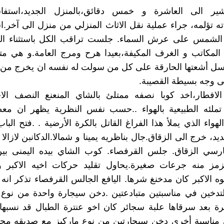
ير الى العاشرة و خمس دقائق،بالمنزل الجديد،استفا
ته تؤلمه، جراء عملية نقل الاثاث المنزلي من منزل الى آخر.ا
الشمس على عرش السماء. جلست تراقب الكل باستثناء الج
 المكاتب و الغرف المكيفة،بعيدا هرح ومرج العامة.و هي م
سل أشعتها الحارقة على كل من سولت له نفسه ان يخرج من 
 وجه بسيطة القصيبة.
الافطار،اخد كوبا نصفه ممتلئ بالشاي المنعنع النصف ا
ن تملئه الطبيعية بالهواء ..حسب نفس النظرية يظهر ان مع
لهواء الذي يملأ هذا الفراغ القاتل بالكرة الأرضية . .فتح الب
يد، خرج الى الزقاق.جال بناظريه يمينا و شمالا.الدكانبن لازالا
ارسي الزقاق. جلس القرفصاء. كوب الشاي بيده اليمنى بين 
زمز منه جرعات صغيرة.يحاول تقليد حركات اخيه الاكبر 
ه الاكبر كان مدخنغ شرها. اليافع الجالس القرفصاء تذكر انه
تدخين في مناسبتين متبادعتين .دخن سيجارة واحدة من نوع 
رة بعد سرقاها علبة سجائر كان اخو عنترة الطبال قد نسبه
مناسبة أخرى دخن سيجارتين من نوع ماركيز مع صديقه مح