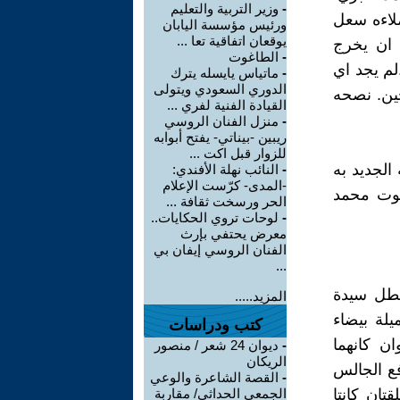
-
وزير التربية والتعليم
ملاءه سعل
ورئيس مؤسسة اليابان
يوقعان اتفاقية تعا ...
 ان يخرج
-
الطاغوت
م يجد اي
-
ماتياس يايسله يترك
الدوري السعودي ويتولى
خين. نصحه
القيادة الفنية لفري ...
-
منزل الفنان الروسي
ريبين -بيناتي- يفتح أبوابه
للزوار قبل اكت ...
الجديد به
-
النائب نهلة الأفندي:
-المدى- كرّست الإعلام
صوت محمد
الحر ورسخت ثقافة ...
-
لوحات تروي الحكايات..
معرض يحتفي بإرث
الفنان الروسي إيفان بي
...
تطل سيدة
المزيد.....
يلة بيضاء
كتب ودراسات
ان كانهما
-
ديوان 24 شعر / منصور
الريكان
فع الجالس
-
القصة الشاعرة والوعي
تان كانتا
الجمعي الحداثي/ مقاربة