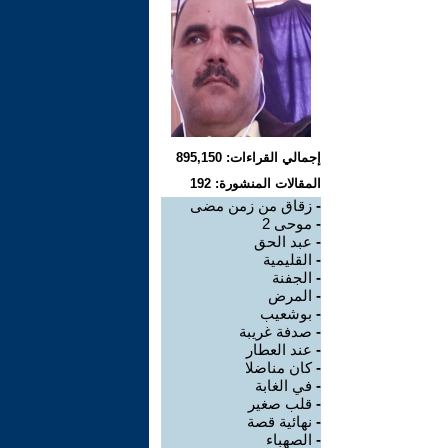
إجمالي القراءات: 895,150
المقالات المنشورة: 192
-
زقاق من زمن مضى
-
موحى 2
-
عبد الحق
-
القليمية
-
الجفنة
-
المرض
-
بوشعيب
-
صدفة غريبة
-
عند العطار
-
كان مناضلا
-
في الغابة
-
قلب صغير
-
نهائية قصة
-
الصهباء