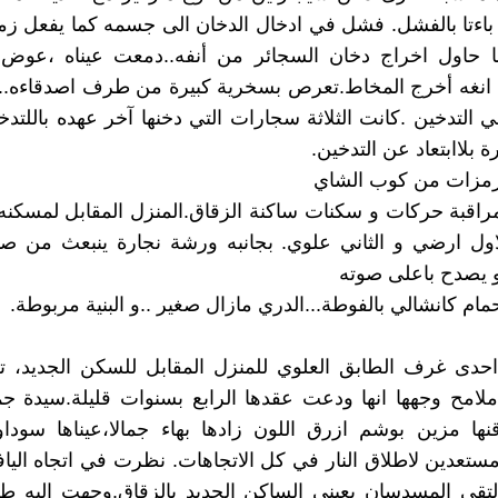
 باءتا بالفشل. فشل في ادخال الدخان الى جسمه كما يفعل ز
ما حاول اخراج دخان السجائر من أنفه..دمعت عيناه ،عوض
 انغه أخرج المخاط.تعرص بسخرية كبيرة من طرف اصدقاءه..ل
ي التدخين .كانت الثلاثة سجارات التي دخنها آخر عهده باللتد
 بلاابتعاد عن التدخين.
زمزات من كوب الشاي
قبة حركات و سكنات ساكنة الزقاق.المنزل المقابل لمسكنه 
لاول ارضي و الثاني علوي. بجانبه ورشة نجارة ينبعث من 
 يصدح باعلى صوته
مام كانشالي بالفوطة...الدري مازال صغير ..و البنية مربوطة.
احدى غرف الطابق العلوي للمنزل المقابل للسكن الجديد، 
امح وجهها انها ودعت عقدها الرابع بسنوات قليلة.سيدة جم
نها مزين بوشم ازرق اللون زادها بهاء جمالا،عيناها سوداو
عدين لاطلاق النار في كل الاتجاهات. نظرت في اتجاه اليا
لتقى المسدسان بعيني الساكن الجديد بالزقاق.وجهت اليه طلق