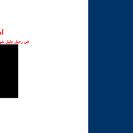
ا‫
في رحيل جليل شهبا