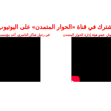
شترك في قناة «الحوار المتمدن» على اليوتيوب
ز، عضو هيئة إدارة الحوار المتمدن
في رحيل شاكر الناصري، أحد مؤسسي 