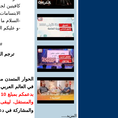
كافيتين لج
الابتسامات 
-السلام ما 
-و عليكم ال
#
ترجم ال
الحوار المتمدن م
في العالم العربي
ب
والمستقل، ليبقى ص
والمشاركة في دع
المزيد.....