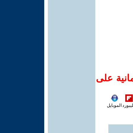
انية على
يبورد
الموبايل