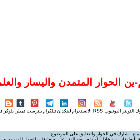
ين الحوار المتمدن واليسار والعلم
وك
التويتر
اليوتيوب
RSS
الانستغرام
لينكدإن
تيلكرام
بنترست
تمبلر
بلوكر
فل
ميع - شارك في الحوار والتعليق على الموضوع
 التعليقات من خلال الموقع نرجو النقر على - تعليقات الحوار المتمدن -