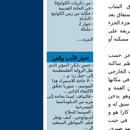
-
من دكريات الكوليج2
ق الشاب
-
في الحانة القديمة
-
حكاية من زمن الكوليج
ستفاق بعد
-
النادلة
زء.الجزء
-
حوار 2
-
مليكة
تربعة على
مسكنه أو
المزيد.....
لاخر حسب
اخبار الأدب والفن
ظم ساكنة
-
حسن بايكر: المؤثر الذي
نقل الرواية الفلسطينية
اب الخارجي
إلى -جيل زد- و ...
 في مكانها
-
-لا حاجة للاستيراد هذا
الموسم-.. سوريا تحقّق
الفينة و
الاكتفاء الذاتي ...
وهو يدخن
-
قاليباف: لسنا بحاجة إلى
مزيد من الدبلوماسية
 سبق له و
المسرحية
كازا هو و
-
السينما كسلاح
أيديولوجي.. كيف يؤطر
ا في جيب
فيلم -المواطن المنتقم-
ال ...
مد صبري.