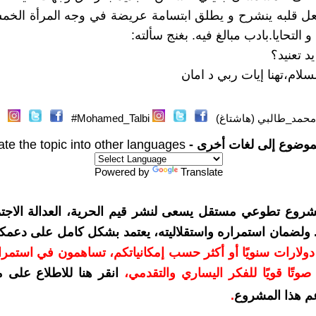
عل قلبه ينشرح و يطلق ابتسامة عريضة في وجه المرأة الخمسين
و التحايا.بادب مبالغ فيه. بغنج سألته:
يد تعنيد؟
سلام،تهنا إيات ربي د امان
محمد_طالبي (هاشتاغ)
Mohamed_Talbi#
موضوع إلى لغات أخرى -
ate the topic into other languages
Powered by
Translate
شروع تطوعي مستقل يسعى لنشر قيم الحرية، العدالة الاجتم
. ولضمان استمراره واستقلاليته، يعتمد بشكل كامل على دعمك
دعمكم بمبلغ 10 دولارات سنويًا أو أكثر حسب إمكانياتكم، تساهمون في استم
وتًا قويًا للفكر اليساري والتقدمي
،
انقر هنا للاطلاع على 
م هذا المشروع
.