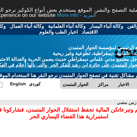
ة التصفح والنشر، الموقع يستخدم بعض أنواع الكوكيز نرجو النق
More info - المزيد
experience on our website
الفن
-
وكالة أنباء اليسار
-
وكالة أنباء العلمانية
-
وكالة أنباء العمال
-
وكا
الاقتصاد
-
اخبار الطب والعلوم
 الرئيسي لمؤسسة الحوار المتمدن
، علمانية، ديمقراطية، تطوعية وغير ربحية
ل مجتمع مدني علماني ديمقراطي حديث يضمن الحرية والعدالة الاجتم
حوار المتمدن على جائزة ابن رشد للفكر الحر والتى نالها أعلام في الفك
م مشاكل تقنية في تصفح الحوار المتمدن نرجو النقر هنا لاستخدام الموقع
كوردي
English
الاخبار
مراكز
الحوار المتمدن
 زمن مضى
 وتبرعاتكن المالية تحفظ استقلال الحوار المتمدن، فشاركونا 
استمرارية هذا الفضاء اليساري الحر