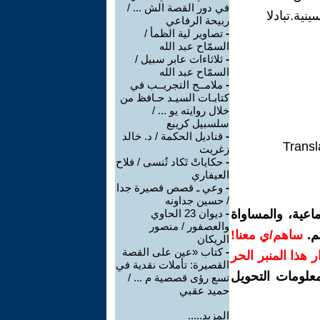
في دور القصة الش ... /
ية.تبادلا
ربيحة الرفاعي
-
تصاوير لية الظمأ /
السمّاح عبد الله
-
ثلاثاءات عابر سبيل /
السمّاح عبد الله
-
ملامــح التجريــب في
كتابـات السيـد حـافظ من
خلال روايته يو ... /
سلسبيل كريبع
-
قناديل الحكمة / د. خالد
Transl
زغريت
-
حكاياتْ تَكاد تُنسى / فلاح
العيفاري
-
وعي ـ قصص قصيرة جدا
/ حسين جداونه
اعية، والمساواة
-
ديوان 23 الحاوي
والعصفور / منصور
م.
ساهم/ي معنا!
الريكان
-
كتاب «عين على القصة
رار هذا المنبر الحر
القصيرة: تأملات نقدية في
معلومات التحويل
تسع رؤى قصصية م ... /
حميد عقبي
المزيد.....