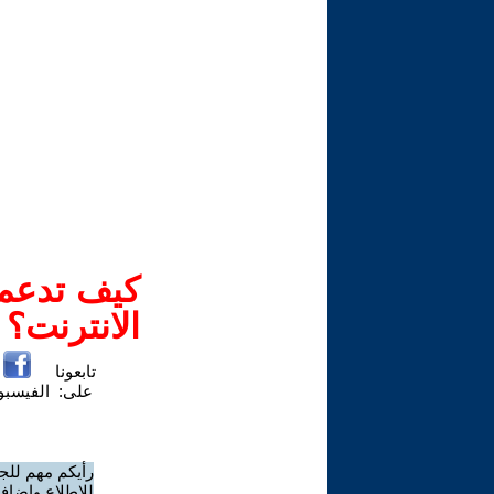
كيف تدعم-
الانترنت؟
تابعونا
على:
الفيسب
رأيكم مهم للج
للاطلاع وإضافة