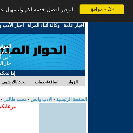
موافق - OK
لتوفير افضل خدمة لكم ولتسهيل عملي
أخبار عامة
-
وكالة أنباء المرأة
-
اخبار الأدب و
الموقع
يسارية
"من أج
حاز ال
إذا لديك
الزوار
اضافة/خدمات
بحث/الارشيف
الصفحة الرئيسية
-
الادب والفن
-
محمد طالبي
-
تبرعاتكم