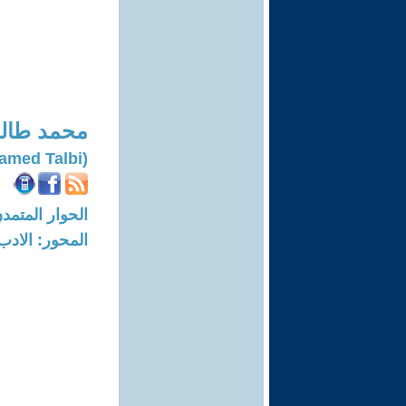
محمد طال
(Mohamed Talbi)
الحوار المتمدن-العدد: 8178 - 24
المحور: الادب