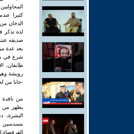
المحاولتين
كثيرا عند
الدخان من
لذة تذكر ف
صديقه عنترة
بعد عدة م
شرع في مرا
طابقان، ا
رويشة وهو
-جابا من لح
من نافدة 
يظهر من مل
البشرة، دق
مسدسين مست
القرفصاء.ا