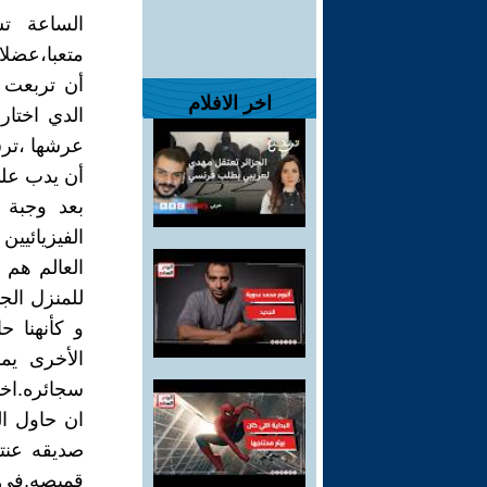
الساعة تش
متعبا،عضلا
أن تربعت 
اخر الافلام
الدي اختار
عرشها ،تر
أن يدب على
بعد وجبة 
الفيزيائيي
العالم هم ا
للمنزل الجد
و كأنهنا ح
الأخرى يم
سجائره.اخو
ان حاول ال
صديقه عنت
قميصه.في 