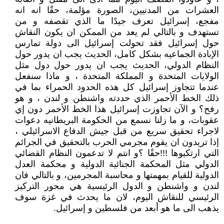
العشرات من المدنيين، الصورة مؤلمة، حقًا انه انه
مفجع، إسرائيل تعرف جيدًا ما الذي تقصفه و من
تستهدف و بالتالي لم يعد من الممكن ان يكون النقاش
حول إسرائيل فقد تحولت إسرائيل الى دولة تمارس
الإبادة الجماعيه بشكل كامل، الحديث يجب ان يدور حول
النظام الدولي، الحديث يجب ان يدور حول دول مثل
الولايات المتحدة و المملكة المتحدة ، و ماذا سنفعل
عندما تتجاوز إسرائيل كل هذه الحدود الحمراء بما في
ذلك الخط الأحمر الذي حددته واشنطن و لندن ، و هو
رفح؟ و الآن تجاوزت إسرائيل هذا الخط الأحمر دون إي
عقوبات، و ما زلنا نسمع من الحكومة البريطانيه دعوات
لاجراء تحقيق سريع من قبل جيش الدفاع الاسرائيلي ،
إذا تريدون ان يقوم مجرمي الحرب بالتحقيق في الجرائم
التي ارتكبوها !!!حقًا ؟و انتم لا تدعمون النظام القضائي
الدولي مثل المحكمة الجنائية الدولية و محكمة العدل
الدولية للقيام بمهمتها و محاسبة المجرمين، و بالتالي فان
لندن و واشنطن و الدول الرئيسية هي محور التركيز
الرئيسي للنقاش اليوم، لان ما يحدث في غزة سوف
يذهب الى ما هو أبعد من فلسطين و إسرائيل.