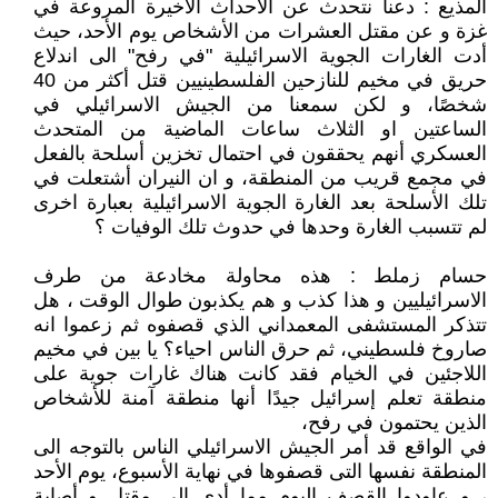
المذيع : دعنا نتحدث عن الأحداث الاخيرة المروعة في
غزة و عن مقتل العشرات من الأشخاص يوم الأحد، حيث
أدت الغارات الجوية الاسرائيلية "في رفح" الى اندلاع
حريق في مخيم للنازحين الفلسطينيين قتل أكثر من 40
شخصًا، و لكن سمعنا من الجيش الاسرائيلي في
الساعتين او الثلاث ساعات الماضية من المتحدث
العسكري أنهم يحققون في احتمال تخزين أسلحة بالفعل
في مجمع قريب من المنطقة، و ان النيران أشتعلت في
تلك الأسلحة بعد الغارة الجوية الاسرائيلية بعبارة اخرى
لم تتسبب الغارة وحدها في حدوث تلك الوفيات ؟
حسام زملط : هذه محاولة مخادعة من طرف
الاسرائيليين و هذا كذب و هم يكذبون طوال الوقت ، هل
تتذكر المستشفى المعمداني الذي قصفوه ثم زعموا انه
صاروخ فلسطيني، ثم حرق الناس احياء؟ يا بين في مخيم
اللاجئين في الخيام فقد كانت هناك غارات جوية على
منطقة تعلم إسرائيل جيدًا أنها منطقة آمنة للأشخاص
الذين يحتمون في رفح،
في الواقع قد أمر الجيش الاسرائيلي الناس بالتوجه الى
المنطقة نفسها التى قصفوها في نهاية الأسبوع، يوم الأحد
، و عاودوا القصف اليوم مما أدى الى مقتل و أصابة