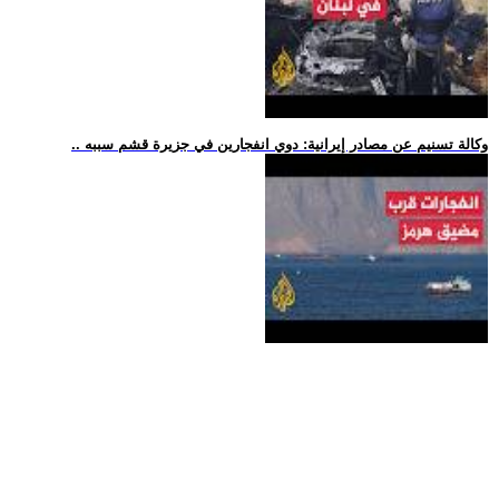
.. وكالة تسنيم عن مصادر إيرانية: دوي انفجارين في جزيرة قشم سببه