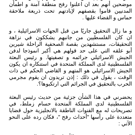
موضحين أنهم بعد ان اعلنوا رفح منطقة آمنة و اطمأن
المدنيين قاموا بقصفهم لإبادتهم تحت ذريعة ملاحقة
حماس و القضاء عليها .
و ما زال التحقيق جاريًا من قبل الجهات الاسرائيلية ، و
ان كان الفلسطيين من جانبهم يشككون في نزاهة
التحقيقات، مستشهدين بقصة الصحفية الراحلة شيرين
أبو علقه التي على حد قولهم هي أكبر انموذجا لدفن
الجيش الاسرائيلي جرائمه و تصفيتها. و رئيس البعثة
الفلسطينية لدى المملكة المتحدة في استنكاره ان يكون
الجيش الاسرائيلي هو المتهم و القاضي الحكم في ذات
الوقت ، يقول في ذلك : إذن تريدون ان يقوم مجرمي
الحرب بالتحقيق في الجرائم التي ارتكبوها؟.
يحضرني في هذا الشأن جزئية من حديث رئيس البعثة
الفلسطينية لدى المملكة المتحدة حسام زملط، في
تصريحات له مع القنوات الناطقة بالانجليزية حول قضايا
متعددة على رأسها "أحداث رفح "، فكان رده على النحو
الآتي :