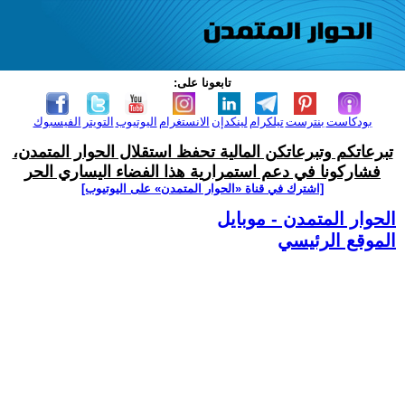
تابعونا على:
بودكاست
بنترست
تيلكرام
لينكدإن
الانستغرام
اليوتيوب
التويتر
الفيسبوك
تبرعاتكم وتبرعاتكن المالية تحفظ استقلال الحوار المتمدن،
فشاركونا في دعم استمرارية هذا الفضاء اليساري الحر
[اشترك في قناة ‫«الحوار المتمدن» على اليوتيوب]
الحوار المتمدن - موبايل
الموقع الرئيسي