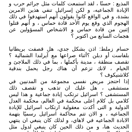
المذيع : حسنًا ، لقد استمعت كلمات مثل جرائم حرب و
الإبادة الجماعيه، و لكن إسرائيل تنفي هذين الامرين
بشدة، و في الواقع كانوا يقولون أنهم استهدفوا في ذلك
الهجوم الذي وقع يوم الأحد قادة حماس ، و أنهم قتلوا
إثنين من قادة حماس و الاشخاص المسؤولين عن
هجمات السابع من اكتوبر ؟
حسام زملط: اذن بشكل جدي، هل قصفت بريطانيا
بلفاست أو دبلن ؟أثناء صراعها مع آيرلندا الشمالية ؟
تقصف منطقة ، مدينة بأكملها ، بما في ذلك الملاجئ و
الخيام ، لانك تزعم أن هناك رجل يحمل بندقية
كلاشنيكوف ؟
إذا احتجز مريض نفسي مجموعة من المدنيين في
مستشفى ، هل عليك ان تذهب و تقصف ذلك
المستشفى ؟ اسرائيل ترتكب إبادة جماعية و هذا ليس
كلامي بل كلام اعلى محكمة في العالم، محكمة العدل
الدولية و التى أكدت معقولية ارتكاب اسرائيل للإبادة
الجماعيه ، و الان تتم محاكمة اسرائيل رسميًا بتهمة
الابادة الجماعيه في لاهاي، و لذلك كان ينبغي ان ينتهي
الحديث هنا، و من ذلك الحين كان ينبغي لدول مثل