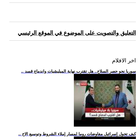
التعليق والتصويت على الموضوع في الموقع الرئيسي
اخر الافلام
.. سوريا نحو حصر السلاح.. هل تقترب نهاية الميليشيات واندماج قسد
.. كيف تحول إسرائيل مفاوضات روما لمسار إملاء الشروط وتوسيع الاح