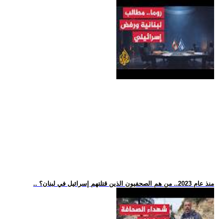
.. منذ عام 2023.. من هم الصحفيون الذين قتلتهم إسرائيل في لبنان؟