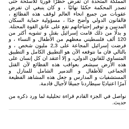
المملكة المتحدة ان تفرض حظرًا فوريًا للأسلحة حتى
تصدر المحكمة حكمًا نهائيًا ، و كان ينبغي ان تفرض
عقوبات من جميع انحاء العالم لوقف هذه الفظائع ،
فالقانون الدولي وأضح جدًا ، مسؤولية حماية السكان
المدنيين و توفير إحتياجاتهم تقع على عاتق القوة المحتلة.
و بدلًا من ذلك قامت إسرائيل بقتل و تشويه أكثر من
120 ألف فلسطيني معظهم من الأطفال و النساء ، و
فرضت إسرائيل المجاعة على 2,3 مليون شخص ، و
بالتالي فان ما نتوقعه الآن هو التطبيق الكامل و التطبيق
المتساوي للقانون الدولي، و إلا أعتقد ان كل إنسان على
هذه الأرض سيشعر بعواقب هذه الفظائع لآن القتل
الجماعى للأطفال و التدمير الشامل للمنازل و
المستشفيات و المدارس و جعل هذه المشاهد الفظيعة
آمرًا اعتياديًا سيطاردنا جميعًا لأجيال قادمة.
نواصل في الجزء القادم قراءة تحليلية لما ورد ذكره من
حديث.