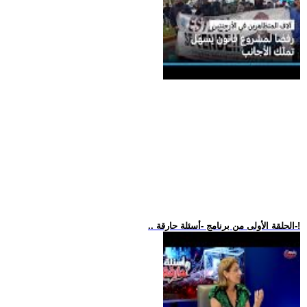
.. الحلقة الأولى من برنامج -أسئلة حارقة-!