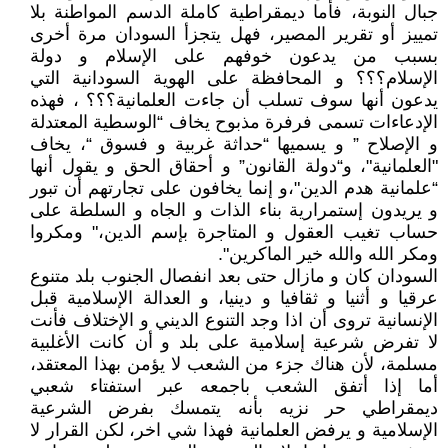
جبال النوبة، فأما ديمقراطية كاملة الدسم المواطنة بلا
تمييز أو تقرير المصير، فهل يتجزأ السودان مرة أخرى
بسبب من يدعون خوفهم على الإسلام و دولة
الإسلام؟؟؟ و المحافظة على الهوية السودانية التي
يدعون أنها سوف تسلب أن جاءت العلمانية؟؟؟ ، فهذه
الإدعاءات تسمى فرفرة مذبوح يخاف “الوسطية المعتدلة
و الإصلاح ” و يسميها “حداثة غربية و فسوق “، يخاف
"العلمانية"، و“دولة القانون” و أحقاق الحق و يقول أنها
“علمانية هدم الدين"،و إنما يخافون على تجارتهم أن تبور
و يريدون إستمرارية بناء الذات و الجاه و السلطة على
حساب تغيب العقول و المتاجرة بإسم الدين،" ومكروا
ومكر الله والله خير الماكرين".
السودان كان و مازال حتى بعد انفصال الجنوب بلد متنوع
عرقيا و أثنيا و ثقافيا و دينيا، و العدالة الإسلامية قبل
الإنسانية تروى أن اذا وجد التنوع الديني و الإختلاف فأنت
لا تفرض شرعية إسلامية على بلد و أن كانت الأغلبية
مسلمة، لأن هناك جزء من الشعب لا يؤمن بهذا المعتقد،
أما إذا أتفق الشعب باجمعه عبر استفتاء شعبي
ديمقراطي حر نزيه بأنه يتمسك بفرض الشرعية
الإسلامية و يرفض العلمانية فهذا شي اخر، لكن القرار لا