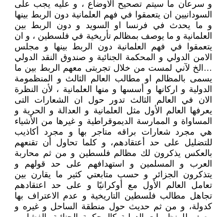
و سرعان ما سيتم تصحيح الأوضاع ، و عليه يجب على
السودانيين ان يتعمقوا في فهم العلمانية دون الربط بينها
و ما يحدث في فرنسا او السويد و دون الربط بين
العلمانية و ما يوصف بمظالم تأريخية في فلسطين ، و ان
يتعمقوا في فهم العلمانية دون الربط بينها و مجلس
الامن الدولي و المحكمة الجنائية و صندوق النقد الدولي
…الخ لآني لمست من خلال تجربتى معهم الربط بين ما
يسمى بالمظالم او مطالب العالم الثالث و المنظمومة
الدولية و اركانها و أسسها و منها العلمانية ، لأن النظرة
الان في العالم الثالث تدور حول ان الشعارات التى
يعرفها العالم الأول مثل العلمانية و العدالة و الحرية و
المساواة و الممارسة الديموقراطية و غيرها من الأشياء
هي مجرد شعارات براقه متاجر بها و مجرد أكاذيب
للتضليل على حد أعتقادهم، و كلما تحاول أن تقنعهم
بالعكس يذكرون لك مظالم فلسطين و من ثم محاربة
العرب و المسلمين و استهدافهم على حد قولهم و
يتذكرون الجزائر و حسب متابعتي كثير ما يقارن بين
تعامل العالم الأول مع أوكرانيًا و على حد اعتقادهم
تجاهل مطالب فلسطين التاريخية و عدم الاعتراف بها
كدولة، و من ثم حديث حول منطقة الساحل و غيره و