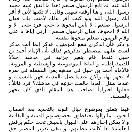
الله عنه، ثم تابع الرسول صلعم :هذا ما أتفق عليه محمد
رسول الله، و هنا أوقفه سهيل وقال : لا تكتبها لأني لا أقر
أنك رسول الله ولو كنت أقر بذلك لأمنت بك، فقال
الرسول صلعم : لا بأس امحوها يا علي، فرد على : لا و
الله لا امحوها، فقال الرسول صلعم : أرني إياها يا علي
وقام الرسول صعلم بمحوها بنفسه.
و ذكر فأن الذكرى تنفع المؤمنين، فذكر إنما أنت مذكر
لست عليهم بمصيطر، نذكرهم كذلك بأن الإمام أحمد بن
حنبل عندما قام بتغير جزئيه في مذهبه إحلالا
للديمقراطية، و اتباعا للموضوعية والوسطية و المرونة،
فالامام أحمد بن حنبل في مذهبه يقرأ البسمله في سره
لا يجهر بها، ولكن عندما صل بالمدينة جهر بالبسملة و
عندما سئل : لماذا خالفت جزئيه في مذهبك؟ فرد قائلاً :
فعلتها احتراماً لصاحب هذا المقام الذي كان يجهر
بالسملة.
فيما يتعلق بموضوع جبال النوبة بالتحديد بعد انفصال
الجنوب ما زالوا يحتفظون بخصوصيتهم الدينية و الثقافية
و لا يمكن إجبارهم على القبول بالعيش تحت حكم يرفض
العلمانية اذا كانت مطلبهم، و يبقى تقرير المصير حق