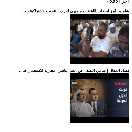
اخر الافلام
.. شاهدوا أبرز لحظات اللقاء الجماهيري لحزب التقدم والاشتراكية ب
.. فصل المقال | سامي النصف عن -عبد الناصر-: محاربة الاستعمار -ط