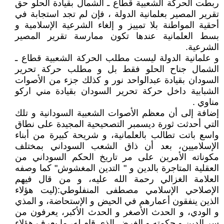
ربطت الحركة الشعبية قطاع ـ الشمال بقيادة الحلو حق
تقرير المصير بعلمانية الدولة ، فإن لم تجد استجابة في
أحقية المواطنة بلا تمييز و إلغاء الشرعية الإسلامية و
بسط العلمانية عندها تكون ممارسة تقرير المصير
الشرعية.
و علمانية الدولة ليست مطلب الحركة الشعبية قطاع ـ
الشمال جناح الحلو فقط بل و مطلب حركة تحرير
السودان بقيادة عبدالواحد نور و كذلك جزء من الأصوات
الشبابية داخل حركة تحرير السودان بقيادة مني اركو
مناوي .
إضافة إلى أن معظم الأصوات الشعبية السودانية و تلك
التي أحدثت ثورة ديسمبر التصحيحية المجيدة على نطاق
واسع باتت تطالب بالعلمانية، و شريحة كبيرة من أبناء
الإسلاميين، بعد أن ذاق الشعب السوداني بمختلف
مكوناته الأمرين على مر تاريخ الحكم السوداني من
العقلية المتاجرة بالدين و " التدين المغشوش" كما وصفه
العلامة الغزالي رحمة الله عليه، و من قال فيهم
الإصلاحي الإسلامي مصطفى المنفلوطي:(ليت هؤلاء
الذين ينفقون أعمارهم في الحيض و الإستحاضة، و المذي
و الودي، و الحدث الأصغر و الحدث الأكبر، يعرفون من
سر الدين و حكمته و الغرض الذي قام له، ما يعرف هؤلاء