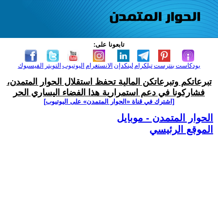
تابعونا على:
بودكاست
بنترست
تيلكرام
لينكدإن
الانستغرام
اليوتيوب
التويتر
الفيسبوك
تبرعاتكم وتبرعاتكن المالية تحفظ استقلال الحوار المتمدن،
فشاركونا في دعم استمرارية هذا الفضاء اليساري الحر
[اشترك في قناة ‫«الحوار المتمدن» على اليوتيوب]
الحوار المتمدن - موبايل
الموقع الرئيسي