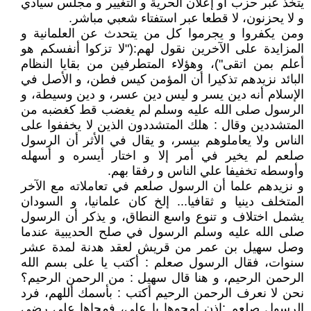
يتخذ عبر حزب او إعلان الحرية و التغيير و مجلس سيادي
و لا يحزنون، لا قطعا عبر استفتاء شعبي مباشر.
ومن يكفروا و يجرموا كل من يتحدث عن العلمانية و
المزايدة على الآخرين نقول لهم:("لا تزكوا أنفسكم هو
أعلم بمن اتقى")، وهؤلاء المتطرفين من بقايا النظام
البائد نزيدهم تذكيرا أن المؤمن كيس فطن، و الأصل في
الإسلام أنه دين يسر و ليس دين عسر، و دين وسيطة، و
الرسول صلى الله عليه وسلم لم يغضب قط كغضبه من
المتشددين وقال : هلك المتشددون الذين لا يخففوا على
الناس ولا يعاملوهم بيسر، و يقال في الأثر أن الرسول
صلعم لم يخير في أمر إلا و اختار أيسره و أسهله
وأوسطه تخفيفا علي الناس و رفقا بهم.
و نزيدهم علما أن الرسول صلعم في تعاملاته مع الآخر
المتخلف دينيا و ثقافيا... إلخ كان علمانيا، و السودان
يشمل اختلاف و تنوع واسع النطاق، و يذكر أن الرسول
صلى الله عليه وسلم الرسول في صلح الحديبية عندما
وصل سهيل بن عمر من قريش لعقد هدنة لمدة عشر
سنوات، فقال الرسول صعلم : أكتب يا على بسم الله
الرحمن الرحيم، و هنا قال سهيل : من الرحمن الرحيم؟
نحن لا نعرف الرحمن الرحيم أكتب : بأسمك أللهم، فرد
الرسول صلعم :إذن امحوها يا علي، فمحاها على رضى