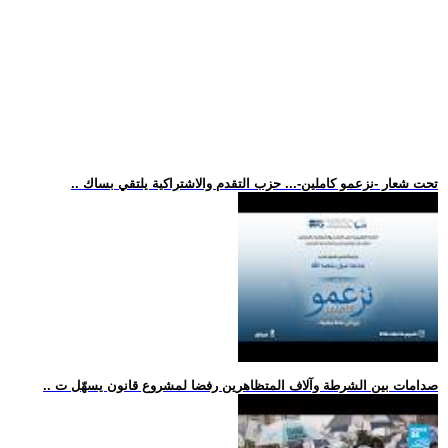
.. تحت شعار -نزعمو كاملين-... حزب التقدم والاشتراكية يلتقي بساك
.. صدامات بين الشرطة وآلاف المتظاهرين رفضا لمشروع قانون يسهّل ت