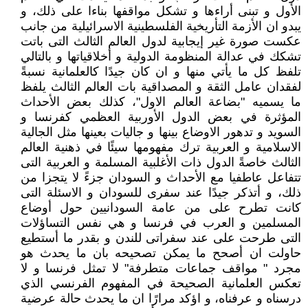
الأول و تبنى أراءها و تشكل مواقفها بناءا على ذلك، و
يبدو ان الأزمة التأريخية الفلسطينية الاسرائيلية من جانب
عكست صورة غير إيجابية لدول العالم الثالث التى باتت
تشكك في عدالة المنظومة الدولية و أخلاقياتها و بالتالي
تلفظ كل ما يأتي منها و ان كان جيدًا كالعلمانية نسبةً
لفقدان عامل الثقة و المصداقية بات العالم الثالث يلفظ
ما يسميه "بضاعة العالم الاول"، كذلك بعض الأحداث
المؤثرة في بعض الدول الأوربية العظمي كفرنسا و
السويد و تدهور الاوضاع بينها و جاليات بعينها مثل الجالية
الاسلامية و العربية ترك مفهومها سيئًا في ذهنية العالم
الثالث خاصةً الدول ذات الأغلبية المسلمة و العربية التى
تتفاعل عاطفيا مع الأحداث و السودان جزءً لا يتجزا من
ذلك، و أتذكر جيدًا عند سفرى للسودان و الاسئلة التى
كانت تطرح على من عامة السودانيين حول أوضاع
المسلمين و العرب في فرنسا و هي نفس التساؤلات
التى طرحت على عند سفراتى للندن و بقدر ما أستطيع
حاولت ان أصحح ما يمكن تصحيحه بان ما يحدث هو
مجرد " مواقف جماعات متطرفة" لا تمثل فرنسا و لا
تعكس العلمانية الصحيحة في المفهوم الفرنسي الذي
درسناه و عرفناه، و اؤكد مرارًا ان ما يحدث حالة عرضية