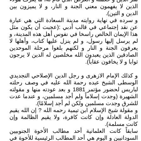
الذين لا يفهمون معني الجنة و النار، و لا يميزون بين
الدين و التين).
و سرده في نهاية روايته مدينة السعادة التي هي عبارة
عن نقد إجتماعي في قالب أدبي :(عجبت أن يكون مثل
هذا الإيمان الخالص راسخا في نفوس أهل هذه المدينة، و
لم يرسل إليها رسول، و لم ينزل عليها كتاب، وأهلها لا
يعرفون الجنة و النار و لكنهم بلغوا مرحلة الموحدين
الصادقين الذين يعبدون الله مخلصين له الدين لا يرجون
ثوابا و لا يخافون عقاباً).
و كذلك الإمام الازهرى و رجل الدين الإصلاحي التجديدي
الوسطى الشيخ عبده رحمة الله عليه في وصف رحلته
لباريس لحضور مؤتمر 1881 و بعد عودته منها و مقولته
الشهيرة (وجدت إسلاماً ولم أجد مسلمين، و عندما عدت
للشرق وجدت مسلمين ولكن لم أجد إسلامًا).
و مقولة شيخ الإسلام ابن تيمية رحمه الله ? إن الله يقيم
الدولة العادلة وإن كانت كافرة، ولا يقيم الظالمة وإن
كانت مسلمة).
سابقاً كانت العلمانية أحد مطالب الأخوة الجنوبيين
السودانيين و اليوم هي أحد المطالب الرئيسية للأخوة في