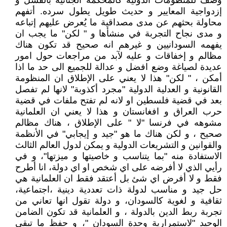
وصف للمنظومات الدولية كالمحكمة الجنائية بالفشل و
إزدواجية المعايير و حديث طويل يطول سرده. أتفهم
محاولة بحثهم عن مدى مصداقية ما يُعرض عليهم إتباعه
و مدى نجاح التجربة في منشأها و " لكن" ما يجب ان
يفهمه السودانيين و غيرهم انه صحيح قد تكون هناك
مظالم و إخفاقات و عليه لآبد من مراجعات حول امور
عديدة لصياغة وضع افضل و عدالة للجميع الى حد ما اذا
أمكن ، " لكن" هذا لا يعني على الإطلاق ان المنظومة
القانونية و العدلية الدولية "مجرد أكذوبة" لانها لم تفصل
بعد في قضية فلسطين او لانه لم تفتح ملفات في قضية
حرب العراق و افغانستان و هذا لا يعني ان العلمانية
مشوهه في فرنسا "لا " على الإطلاق ، هناك مظالم
صحيح ، و لكن هناك ما هو "جيد و إيجابي" في الأنظمة
والقوانين و التشريعات الدولية و يمكن لدول العالم الثالث
الاستفادة منه "بما يتناسب و خاصيتها و ميزتها"، و في
رأيي الذي لا أفرضه على اي شخص او اي دولة، انا أطرح
فقط و لا أفرض اي شئ بل أعتقد فقط ان العلمانية هي
حل جيد و مناسب لدولة ذات تعددية دينية ،اجتماعية،
ثقافية و لغوية كالسودان، و دولة تقول انها تعاني من
تجربة ربط الدين بالدولة ، و العلمانية قد تكون الضامن
الوحيد "لاستمرارية وحدة السودان "، و حفظ ما تبقي