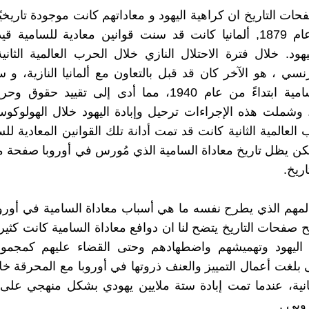
ات التاريخ ان كراهية اليهود و معاداتهم كانت موجودة تاريخيً
بعيد قبل عام 1879, ألمانيا كانت قد سنت قوانين معادية للسامي
هود. خلال فترة الاحتلال النازي خلال الحرب العالمية الثاني
سي ، هو الآخر كان قد قبل بالتعاون مع ألمانيا النازية، و 
معادية للسامية ابتداءً من عام 1940، مما أدى إلى تقييد حق
 وشملت هذه الإجراءات ترحيل وإبادة اليهود خلال الهولوكو
 العالمية الثانية كانت قد تمت أدانة تلك القوانين المعادية لل
و لكن يظل تاريخ معاداة السامية الذي مُورس في أوروبا صفحة
ريخ.
لمهم الذي يطرح نفسه ما هي أسباب معاداة السامية في أوروب
ح صفحات التاريخ يتضح لنا ان دوافع معاداة السامية كانت كثير
اليهود وتهميشهم واضطهادهم وحتى القضاء عليهم كمجمو
ى بلغت أعمال التمييز والعنف ذروتها في أوروبا مع المحرقة خ
لثانية، عندما تمت إبادة ستة ملايين يهودي بشكل منهجي على 
روبي .