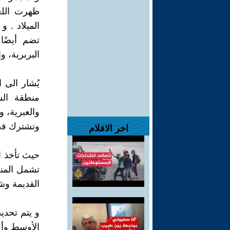
ظهرت اللغا
الميلاد . و
تضم أيضًا
البربرية، و
يُشار الى
منطقة الش
والعبرية، و
وتشترك في 
اخر الافلام
حيث تأخذ ا
تشمل المنط
القديمة وشب
و يتم تحد
الأوسط وأفر