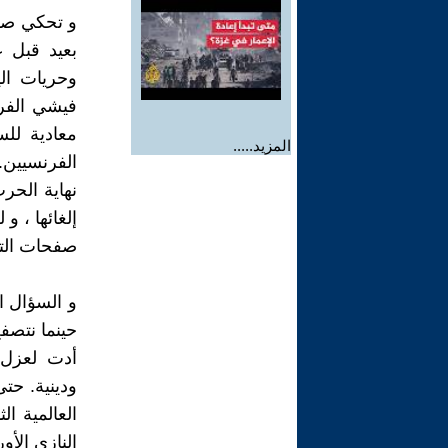
و تحكي صفح
وحريات الي
فيشي الفرن
المزيد.....
الفرنسيين.
نهاية الحرب
إلغائها ، 
صفحات التا
و السؤال ا
حينما نتصف
أدت لعزل 
ودينية. حت
العالمية ا
النازي الأو