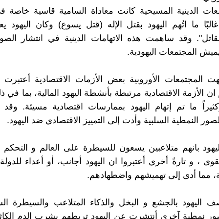
عات الدينية المسيحية كانت معاداة السامية قاسية خاصة ف
لبًا ما اتُهم اليهود بقتل الإله (قتل يسوع) وكان اليهود ي
اتل". وقد ساهمت هذه الاتهامات الدينية في انتشار الصور
هميش المجتمعات اليهودية.
هت المجتمعات الأوروبية بعض الأزمات الاقتصادية أعتبرت
ان الأزمة الاقتصادية مرتبطة بأنشطة اليهود المالية، بما في 
كثيراً ما تم إتهام اليهود بممارسات اقتصادية مسيئة. وق
لصور النمطية السلبية وأدت إلى التمييز الاقتصادي ضد اليهود.
اليهود بانهم متلاعبين يسعون للسيطرة على العالم و التحكم
قوى ، و تارةً أخري أعتبروا ان اليهود أجانب، أو أعداء للدولة
ة، مما أدى إلى تهميشهم واضطهادهم.
ف اليهود بالجشع و البخل والذكاء المتلاعب والسيطرة ال
صور نمطية آخرى أنتشرت عن اليهود تربطهم بشرب الدم الكا