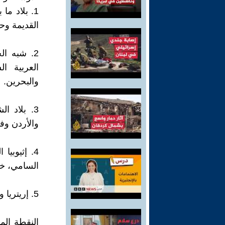
1. بلاد م
القديمة وحض
2. شبه ال
العربية ا
والبحرين.
3. بلاد 
والأردن وف
4. إثيوبي
السامي، خا
5. إريتريا وجيبوتي، دولتان في القرن الأفريقي تتحدثان باللغة السامية التيجرينا.
النقطة الم