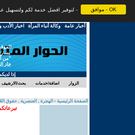
موافق - OK
لتوفير افضل خدمة لكم ولتسهيل عملي
أخبار عامة
-
وكالة أنباء المرأة
-
اخبار الأدب و
الموقع
يسارية
"من أج
حاز ال
إذا لديك
الزوار
اضافة/خدمات
بحث/الارشيف
الصفحة الرئيسية
-
الهجرة , العنصرية , حقوق الل
تبرعاتكم