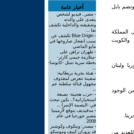
وتضم بابل
أخبار عامة
-
مصر.. فيديو لشخص
يتعدى على والدته
وشقيقته والداخلية تكشف
تفا ...
ل المملكة
-
Blue Origin تكشف عن
 والكويت
سبب انفجار صاروخها في
مايو الماضي
-
طهران تراهن على
-متلازمة جيمي كارتر-
بخطة سرية تمثل -كابوسا-
ا ولبنان
...
-
هيئة بحرية بريطانية:
سفينة تتعرض لمقذوف
مجهول قبالة سلطنة عم
...
من الوجود
-
-حرب هجينة- بصبغة
استخباراتية؟.. بكين تبحث
في -البصمة الإسرا ...
-
مدفيديف يتوقع لأرمينيا
مصير جورجيا في عام
2008
-
مصدر: ويتكوف وكوشنر
قد يزوران كييف وموسكو
للعديد من