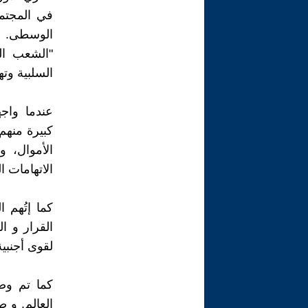
في المجتم
الوسطى. غا
"الشعب الق
السلبية وت
عندما واج
كبيرة منهم 
الأموال، و
الاتهامات ا
كما إتُهم 
القرار و ال
لقوى أجنبي
كما تم وص
العالم. و 