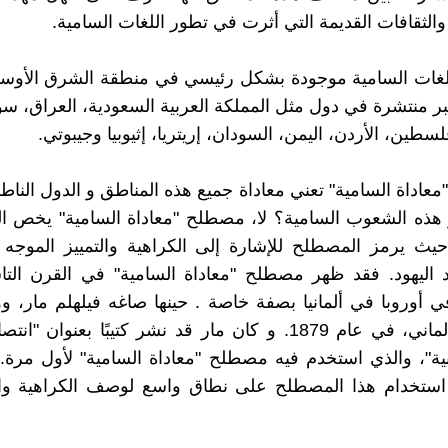
الثقافات القديمة التي أثرت في تطور اللغات السامية.
اللغات السامية موجودة بشكل رئيسي في منطقة الشرق الأو
تبر منتشرة في دول مثل المملكة العربية السعودية، العراق، سور
سطين، الأردن، اليمن، السودان، إريتريا، إثيوبيا وجيبوتي.
معاداة السامية" تعني معاداة جميع هذه المناطق و الدول الناطق
 هذه الشعوب السامية؟ لا، مصطلح "معاداة السامية" يخص ا
 حيث يرمز المصطلح للإشارة إلى الكراهية والتمييز الموج
د اليهود. فقد ظهر مصطلح "معاداة السامية" في القرن الت
في أوروبا في ألمانيا بصفة خاصة . حينها صاغه فيلهلم مار،
وسياسي ألماني، في عام 1879. و كان مار قد نشر كتيبًا بعنوان "
نية"، والذي استخدم فيه مصطلح "معاداة السامية" لأول مرة.
 استخدام هذا المصطلح على نطاق واسع لوصف الكراهية وال