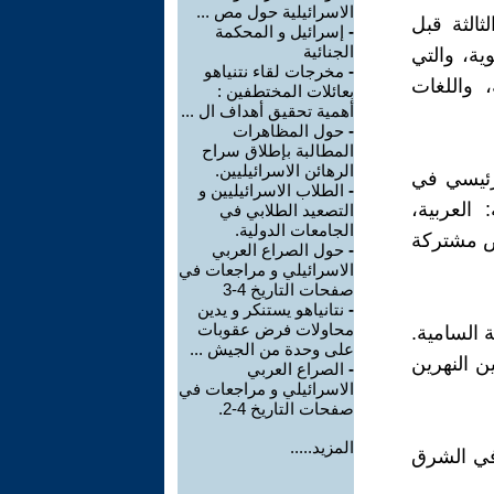
الاسرائيلية حول مص ...
ثالثة قبل
-
إسرائيل و المحكمة
الجنائية
وية، والتي
-
مخرجات لقاء نتنياهو
 واللغات
بعائلات المختطفين :
أهمية تحقيق أهداف ال ...
-
حول المظاهرات
المطالبة بإطلاق سراح
الرهائن الاسرائيليين.
رئيسي في
-
الطلاب الاسرائيليين و
العربية،
التصعيد الطلابي في
الجامعات الدولية.
ائص مشتركة
-
حول الصراع العربي
الاسرائيلي و مراجعات في
صفحات التاريخ 4-3
-
نتانياهو يستنكر و يدين
محاولات فرض عقوبات
 السامية.
على وحدة من الجيش ...
ن النهرين
-
الصراع العربي
الاسرائيلي و مراجعات في
صفحات التاريخ 4-2.
المزيد.....
في الشرق