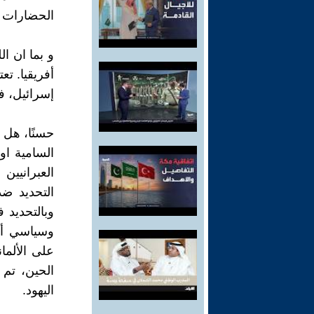
الحضارات و
و بما ان 
أفريقيا. تع
إسرائيل، فل
حسنًا، هل "
السامية او
العبرانيين
التحديد ض
وبالتحديد 
على الألما
الحين، تم
اليهود.