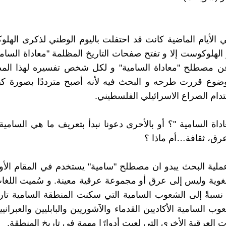
 الأيام الماضية كانت قد احتفلت باليوم الوطني لذكرى الهل
ر الهلوكوست إلا و تفتح صفحات التاريخ المظلمة "معاداة السام
عن مصطلح "معاداة السامية" و لكل شخص تفسيره لهذا الم
وضوع قررت طرحه و البحث فيه لأنه أصبح مترددًا بصورة كب
ام الصراع الاسرائيلي الفلسطيني.
داة السامية "؟ أو بالأحرى دعونا نبدأ بتعريف ما هي السام
عرق، ثقافة…أم ماذا ؟
لية البحث يبدو ان مصطلح "سامية" يستخدم في المقام الأو
لغوية وليس إلى عرق أو مجموعة عرقية معينة. و سُميت اللغا
 نسبةً إلى الشعوب السامية التي سكنت المنطقة السامية تاري
 السامية الأكاديين القدماء والآشوريين والبابليين والعبراني
 العرقية الأخرى التي لعبت أدوارًا مهمة في تاريخ المنطقة.