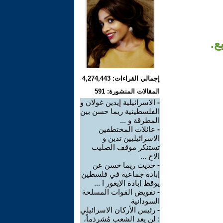
ع.
إجمالي القراءات: 4,274,443
المقالات المنشورة: 591
-
الاسرائيلية إيدين غولان و
الفلسطينية ريما حسن بين
المطرقة و ...
-
عائلات المختطفين
الاسرائيليين تدين و
تستنكر موقف الصليب
الاح ...
-
حديث ريما حسن عن
إبادة جماعية في فلسطين
يوقظ إبادة الإيغور ا ...
-
تفويض القوات المسلحة
السودانية
-
رئيس الأركان الاسرائيلي
: لن يعد الشعب مُشرذماً،