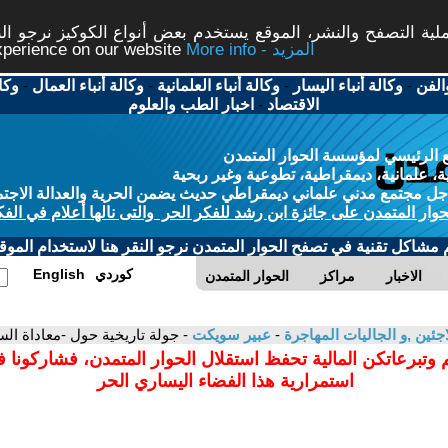
ة التصفح والنشر، الموقع يستخدم بعض أنواع الكوكيز نرجو النق
More info - المزيد
experience on our website
الفن
-
وكالة أنباء اليسار
-
وكالة أنباء العلمانية
-
وكالة أنباء العمال
-
وكا
الاقتصاد
-
اخبار الطب والعلوم
 الرئيسي لمؤسسة الحوار المتمدن
، علمانية، ديمقراطية، تطوعية وغير ربحية
ل مجتمع مدني علماني ديمقراطي حديث يضمن الحرية والعدالة الاجتم
حوار المتمدن على جائزة ابن رشد للفكر الحر والتى نالها أعلام في الفك
م مشاكل تقنية في تصفح الحوار المتمدن نرجو النقر هنا لاستخدام الموقع
كوردي
English
الاخبار
مراكز
الحوار المتمدن
اجئين ,و الجاليات المهاجرة
-
عبير سويكت
- جولة تاريخية حول -معاداة السا
 وتبرعاتكن المالية تحفظ استقلال الحوار المتمدن، فشاركونا 
استمرارية هذا الفضاء اليساري الحر