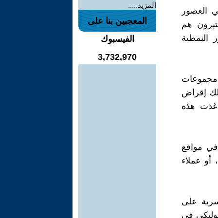
المزيد.....
ي العصور
المعجبين بنا على
عتبرون هم
 النمطية
الفيسبوك
3,732,970
 مجموعات
ذلك إقراض
د غذت هذه
 في مواقع
، أو عملاء
سرية على
ثوليكي في