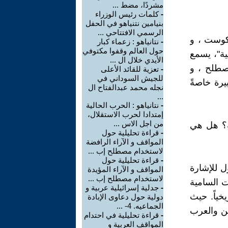
مشردًا، مضط ...
-
كلمات رئيس الوزراء
بنيامين نتنياهو في الحفل
الرسمي الافتتاحي ...
وكوست ، و
-
نتانياهو : زعماء كبار
حول العالم وقفوا مكتوفي
ية"، يسمع
الأيدي خلال ال ...
صطلح ، و
-
تعزية للقائد الأعلى
للجيش السوداني في
يرة خاصةً
نجله محمد عبدالفتاح ال
...
-
نتانياهو : الحرب الحالية
إمتدادا لحرب الاستقلال،
من اجل الاس ...
ية؟ هل هي
-
قراءة تحليلية حول
المواقف و الآراء الرافضة
لاستخدام مصطلح إب ...
-
قراءة تحليلية حول
ل للإشارة
المواقف و الآراء المؤيدة
لاستخدام مصطلح إب ...
ت السامية
-
جدلية إسرائيلية عربية و
خياً. حيث
دولية حول دعاوى الإبادة
الجماعيه. 4- ...
ين والعرب
-
قراءة تحليلية في احتدام
المواقف العربية و