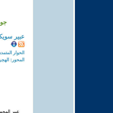
جول
عبير سوي
الحوار المتمدن-العدد: 7974 - 24
المحور: الهجرة
عبير المجم