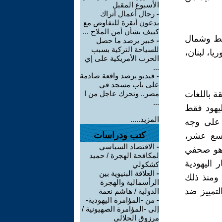
الأسبوع المقبل
-
رجال أعمال أتراك
يدعون أنقرة للتفاوض مع
كييف بشأن أمن الملاح ...
سط وشمال
-
خبير يرصد ما حصل
للسياحة التركية بسبب
يا، لبنان،
الحرب الأمريكية على إي
...
-
فيديو يرصد واقعة صادمة
على باب مسجد في
ة باللغات
مصر.. وتحرك عاجل من ا
...
ليهود فقط
المزيد.....
ه على وجه
كتب ودراسات
اسع عشر،
-
الاقتصاد السياسي
 وهو صحفي
لمكافحة الهجرة / حميد
انتصار اليهودية
كشكولي
-
العلاقة البنيوية بين
 ومنذ ذلك
الرأسمالية والهجرة
تمييز ضد
الدولية / هاشم نعمة
-
من -المؤامرة اليهودية-
إلى -المؤامرة الصهيونية /
مرزوق الحلالي