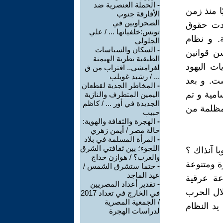
-
الحملة العنصرية ضد
ا منذ زمن
الأفارقة جنوب
الصحراويين في
ة قيدت حقوق
تونس:خلفياتها ... / علي
ة. و نظام
الجلولي
-
السكان والسياسات
سن قوانين
الطبقية نظرية الهيمنة
وق وحريات اليهود
لغرامشي.. اقتراب من ق
... / رشيد غويلب
ست. و بعد
-
المخاطر الجدية لقطعان
سامية و تم
اليمين المتطرف والنازية
الجديدة في أور ... / كاظم
 مظلمة من
حبيب
-
الهجرة والثقافة والهوية:
حالة مصر / أيمن زهري
-
المرأة المسلمة في بلاد
اللجوء؛ بين ثقافتي الشرق
ا آنذاك ؟
والغرب؟ / هوازن خداج
ة ومتنوعة
-
حتما ستشرق الشمس /
عيد الماجد
عة عرقية
-
تقدير أعداد المصريين
لال الحرب
في الخارج في تعداد 2017
/ الجمعية المصرية
يد النظام
لدراسات الهجرة