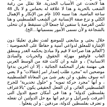
هنا لاتحدث عن الأسباب الجذرية. فلا تقلل من رغبة
الشعب بالحرية و هذا لا علاقة له بحماس و لا بال 48
ساعة الماضية. هذا سببه 100 عام من الإنكار و الإهمال
الكلي و نزع صفة الإنسانية عن ألشعب الفلسطيني و هنا
تكمن الفرصة يا ستفين لنا جمعيًا لأن نستيقظ و ان نتحلى
بالشجاعة و لأن نسمى الأمور بمسمياتها…الخ).
خلال بحثى و متابعتى للموضع لفت نظري تعليقًا دون
الإشارة للمعلق لدواعي أمنية و حفاظًا على الخصوصية :
("العالم هذا صراحة لا قيم ولا مبادئ يحكمه الغدر ومنطق
الغاب فاوقفو مهزلة الحقوق والحريات والمبادئ
الانسانية") ، و عليه و ان كانت فئة من الوسط العربي
هي مهتمة بقرار المحكمة الجنائية ، إلا ان اخرين بدءوا
موضحين انه "مجرد طلب إصدار امر إعتقالات" و لا يعني
انه سوف يطبق، و لن يغير شئ من المعاناة الفلسطينية
، و أنها "مجرد حركة تمويه" و "حلول تخديرية" للجرح
الفلسطيني الغائر، و ان الفعل الحقيقي يكون "بالاعتراف
بفلسطين كدولة" و هذا في أمكان جميع الدول التى
أعترفت بإسرائيل و تزعم انها مع حل الدولتين ان تفعله
و تعترف بفلسطين كدولة، مردفين : و لن يفعلوا .