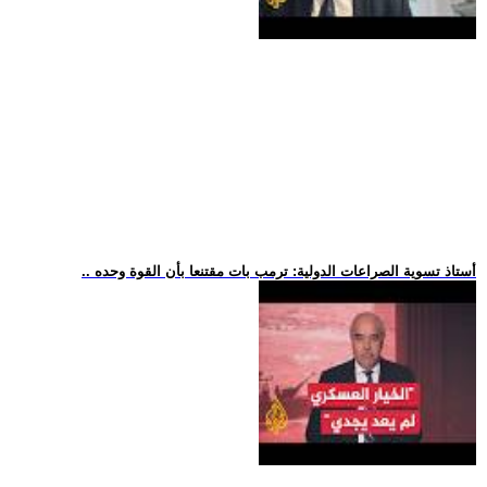
.. أستاذ تسوية الصراعات الدولية: ترمب بات مقتنعا بأن القوة وحده