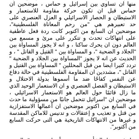
منها ان تساوي بين إسرائيل و حماس ، موضحين ان
حماس قبل ان تكون حركة مقاومة للاستعمار و
الاستيطان و الحصار الاسرائيلي و العزل العنصري على
حد تعبيرهم هي "من رحم المعاناة الفلسطينية"،
موضحين ان السابع من اكتوبر كانت ردة فعل عاطفية
على انتهاكات تحدث و تتكرر على مرئ و مسمع من
العالم دون ان يحرك ساكنا ، و انه لا يجوز المساواة بين
"الجلاد و الضحية "، و المساواة بين " القتيل و القاتل " ، و
الحديث عن انه لا يجوز "المساواة بين الجلاد و الضحية "
تردد كثيرا ايضا من قبل المحللين " المساواة بين القتيل و
القاتل "، مشددين ان المقاومة الفلسطينية في حالة دفاع
عن النفس كفاحًا ضد ما أسموها بدولة الاحتلال و
الاستيطان و الفصل العنصري و ان الاستعمار الوحيد الذي
ما زال قائمًا حول العالم هو الاستعمار الاسرائيلي ،
موضحين ان "اسرائيل تتحمل جانبًا من مسؤولية ما حدث
في السابع من اكتوبر موضحين ان أعمالها الاستفزازية
من قتل و تعذيب و إعتقالات و تدنيس للاماكن المقدسة
و غيرها من الانتهاكات التاريخية هي التى حركت السابع
من أكتوبر".