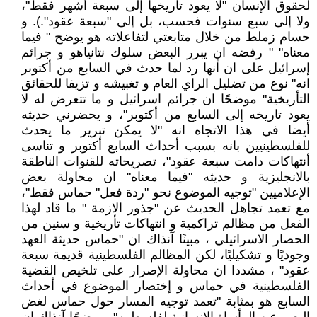
لحقوق الإنسان "لا يعود تاريخها إلى سبعة أشهر فقط"،
ولا إلى سبع سنوات فحسب، بل إلى "سبعة عقود".). و
حسام زملط من خلال متابعتي لتفاعلاته هو يوضح " فيما
معناه" " رفضه ان يبرر البعض سلوك نتانياهو و جرائم
إسرائيل على ان أنها رد لما حدث في السابع من أكتوبر
انه" نوع من تضليل الراي العام و تغبيشه و تزيفا للحقائق
التأريخية" موضحًا ان جرائم اسرائيل و ما تتعرض له لا
يعود تاريخه إلى السابع من أكتوبر"، و يحضرني حديثه
أيضا في هذا الاتجاه انه "لا يمكن تبرير ما يحدث
للفلسطينيين بانه بسبب أحداث السابع أكتوبر و تناسى
أنتهاكات دامت سبعة عقود"، تصريحاته للقنوات الناطقة
بالانجليزية و حديثه "فيما معناه" ان محاولة بعض
الإعلاميين "توجيه الموضوع نحو "ردة فعل" حماس فقط"،
مع تعمد تجاهل الحديث عن "جذور الازمة " ما قاد لهذا
الفعل من مظالم تراكمية و انتهاكات تأريخية و سنين من
الحصار الاسرائيلي ، مبينًا آنذاك ان "حماس حديثة العهد
وجوديًا و تشكيليًا، لكن المظالم الفلسطينية قديمة سبعة
عقود" ، مشددا ان محاولة الإصرار على تلخيص القضية
الفلسطينية في حماس و إختصار الموضوع في أحداث
السابع هو بمثابة "تعمد توجيه المسار حول حماس لغض