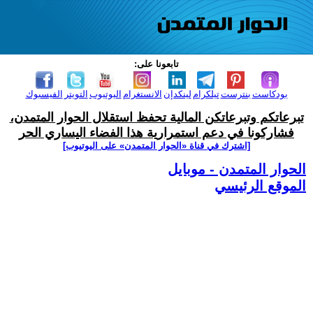
تابعونا على:
بودكاست
بنترست
تيلكرام
لينكدإن
الانستغرام
اليوتيوب
التويتر
الفيسبوك
تبرعاتكم وتبرعاتكن المالية تحفظ استقلال الحوار المتمدن،
فشاركونا في دعم استمرارية هذا الفضاء اليساري الحر
[اشترك في قناة ‫«الحوار المتمدن» على اليوتيوب]
الحوار المتمدن - موبايل
الموقع الرئيسي