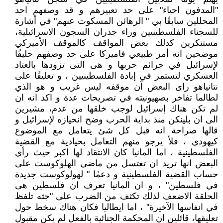
"المدفون احياء" على حد تعبيرهم و قد وصفهم احد
المحللين سابقًا بي " الرهائن المسكوت عنهم" في أشارة
للسجناء الفلسطينيين وراء جدران السجون الاسرائيلية،
مستنكرين كذلك بعض المواقف كالموقف الأميركي
موضحين انه أمر طبيعي فاميركا على حد وصفهم حليفًا
لإسرائيل في جرائم حربها و هى التى تزودها بالعتاد
العسكري لتستمر في إبادة الفلسطينيين ، و تعليقًا على
نتانياهو راى البعض آن موقفه ليس غريب و هو الذي
لطالما تفاخر بصهيونيته في تصريحات عدة و اكد انه ان
لم تكن هناك إسرائيل لوجب خلقها من عدم، مشيرين
الى ان بلينكن منذ بداية الحرب وضح انحيازه لإسرائيل و
قالها صراحة انه قبل كل شئ يتعامل مع الموضوع
كيهودي ، فلأ يرجو منهم التعامل بحيادية مع القضية
الفلسطينية ، اما المانيا كان الانتقاد لها اكبر حيث رأي
البعض انها تريد ان تغتسل من ماضي الهلوكوست على
حساب القضية الفلسطينية و دعمًا " لهولوكوست جديدة
في فلسطين" ، و ان المانيا تعرف ان فلسطين هى
الحلقة الاضعف لذلك تكثف من الضرب على "جثه تلفظ
في انفاسها الآخيرة" ، اما ايطاليا فكان هناك سخط حول
تعليقها، قائلين ان المحكمة الجنائية بالفعل لم يكن مقبول