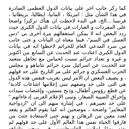
كما ركز جانب اخر على بيانات الدول العظمى الصادرة
في هذا الشأن مثل : امريكا ، المانيا، ايطاليا، بريطانيا ،
فرنسا….الخ، في البدء لاحظت ان هنآك تركيزا واضحا
على المفردات و العبارات في بيانات الدول الكبرى حيث
ردد البعض انه لا يمكن استغفالهم مرة اخرى بي "دس
العسل في السم"، فيما معناه ان البيانات و حتى جانب
من سرد المدعي العام للجرائم لاحظوا انه في بيانات
الدول الكبرى اعتادت عند الحديث عن السابع من اكتوبر
و غيره و تعداد جرائم نسبت لحماس مع تجاهل متعمد
عند الحديث عن اسرائيل سرد جرائم نتانياهو و مجلس
الحرب العسكري و جرائم على مر التاريخ على حد قولهم
، و يضيف البعض ان الامر ليس بغريب فنفس هذه الدول
هي التى على حد وصفهم تبنى إعلامها اشاعات كاذبة"
عن قطع رؤوس أطفال، وذبح مسنين، وإغتصاب سيدات
وإحراق الصبية الصغار، وتبنى الإعلام الغربى إدعاءاتهم "
على حد تعبيرهم ، في إشارة منهم الى ان "ازدواجية
المعايير" واضحة ، موضحين انه كما يقوم العالم و يقعد
لعدد معين من الرهائن و يهتم حتى لاستعادة جثث من
فارقوا الحياة نفس هذا العالم الأول على حد قولهم لم
يهتم يومًا لملايين الفلسطينيين في سجن نتانياهو