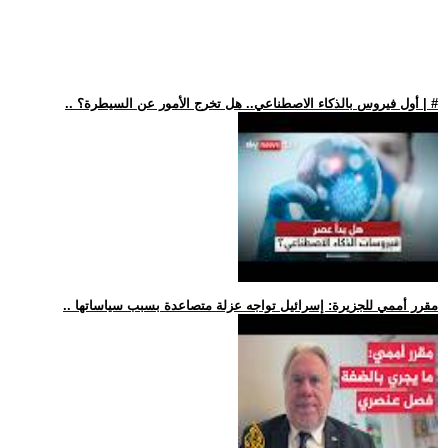
.. أول فيروس بالذكاء الاصطناعي.. هل تخرج الأمور عن السيطرة؟ | #
.. مقرر أممي للجزيرة: إسرائيل تواجه عزلة متصاعدة بسبب سياساتها