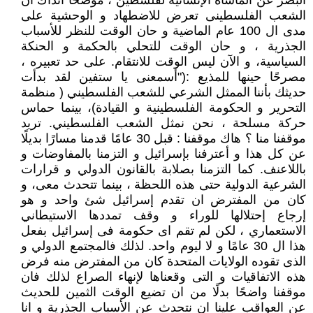
البصر عن المأساة الإنسانية لفلسطين"، موضحًا آنذاك ان
الشعب الفلسطينى تعرض للاضطهاد و الوحشية على
مدى ال 100 عام الماضية و حان الوقت للنظر للأسباب
الجذرية ، و حان الوقت للتحلي بالحكمة و الحنكة
السياسية، و الآن ليس الوقت للانتقام. على حد تعبيره ،
مصرحًا حينها للمذيع :("أسمعنى يا ستفين لقد بدأت
حديثك بأننا الممثل الشرعي للشعب الفلسطيني ( منظمة
التحرير و الحكومة الفلسطينية و القيادة)، بينما حماس
حركة مسلحة ، نحن نمثل الشعب الفلسطيني. تريد
موقفنا منا ؟ هاك موقفنا : قبل 30 عامًا قدمنا مسارًا بديلًا
عن كل هذا و أعترفنا بإسرائيل و التزمنا بالمفاوضات و
باللاعنف. كما التزمنا بصلابة بالقانون الدولي و قرارات
الشرعية الدولية حتى هذه اللحظة ، بينما تتحدث معى، و
كان من المفترض ان تقدم إسرائيل شئ واحد و هو
إرجاع إحتلالها للوراء و وقف تمددها الاستيطاني
الاستعماري ، لكن لم تقم اى حكومة فى إسرائيل بفعل
هذا ال 30 عامًا و لا ليوم واحد. لذلك فالمجتمع الدولي و
الذى تقوده الولايات المتحدة كان من المفترض منه فرض
هذه الاتفاقيات و التى وقعناها لإنهاء الصراع لذلك فان
موقفنا واضحًا بدلًا من ان تضيع الوقت الثمين للحديث
عن العواقب علينا ان نتحدث عن الأسباب الجذرية و انا