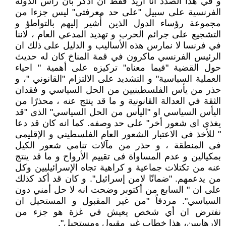
و في هذا الصدد أنا أريد فقط ان أذكر بان رأس الدولة
الفرنسية على سبيل "على حد معرفتى" ليس جزءا من
مجموعة رؤساء الدول الذين أُشير إليهم بالتواطؤ و
التشجيع على جرائم الحرب و تهديد المدعي العام ، لاننا
في فرنسا لا نمارس هذه الأساليب و الدليل على ذلك ان
الرئيس الفرنسي ماكرون في قمة المناخ كان له حديث
حول القضية "فيما معناه" تركيزه على أهمية " احياء
العملية السياسية" و التشديد على الالتزام "القانوني "، و
حذر من يأس الفلسطينيين من الحل السياسي و فقدان
الثقة في العدالة القانونية و ما قد ينتج عنه ، محذرًا من
اليأس السياسي او "اليأس من الحل السياسي" الذى "قد
يغذي اى شعور أخر" على حد وصفه. كما انه كان قد دعا
" للأخذ فى الاعتبار الشعور العام الفلسطيني و الإقليمى
فى المنطقة ، و حذر من مآلات تنامي شعور الكيل
بمكيالين و عدم المساواة فى تقييم الأرواح و ما قد ينتج
عنه من تكتلات جماعية و كراهية تجاه الإسرائيليين وكل
من يدعمهم. "ضمانًا لامن إسرائيل". و كان قد أكد كذلك
على ان " السابع من أكتوبر وضحت انه لا حل أمني دون
السياسي". مردفاً "من غير المقبول و المستحيل ان
نفترض ان أي شخص يعيش في غزة هو جزء من
الإرهابيين، هذا خطاب غير مقبول ومستحيل".