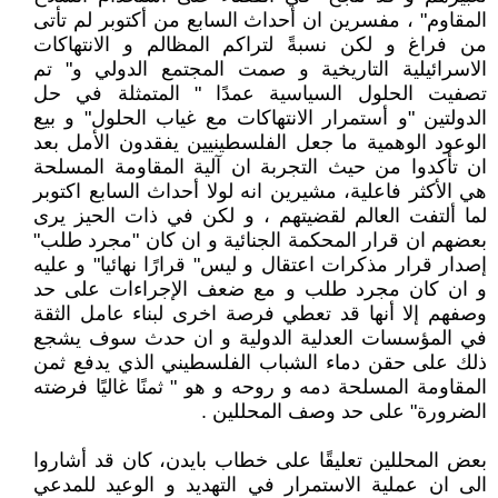
المقاوم" ، مفسرين ان أحداث السابع من أكتوبر لم تأتى
من فراغ و لكن نسبةً لتراكم المظالم و الانتهاكات
الاسرائيلية التاريخية و صمت المجتمع الدولي و" تم
تصفيت الحلول السياسية عمدًا " المتمثلة في حل
الدولتين "و أستمرار الانتهاكات مع غياب الحلول" و بيع
الوعود الوهمية ما جعل الفلسطينيين يفقدون الأمل بعد
ان تأكدوا من حيث التجربة ان آلية المقاومة المسلحة
هي الأكثر فاعلية، مشيرين انه لولا أحداث السابع اكتوبر
لما ألتفت العالم لقضيتهم ، و لكن في ذات الحيز يرى
بعضهم ان قرار المحكمة الجنائية و ان كان "مجرد طلب"
إصدار قرار مذكرات اعتقال و ليس" قرارًا نهائيا" و عليه
و ان كان مجرد طلب و مع ضعف الإجراءات على حد
وصفهم إلا أنها قد تعطي فرصة اخرى لبناء عامل الثقة
في المؤسسات العدلية الدولية و ان حدث سوف يشجع
ذلك على حقن دماء الشباب الفلسطيني الذي يدفع ثمن
المقاومة المسلحة دمه و روحه و هو " ثمنًا غاليًا فرضته
الضرورة" على حد وصف المحللين .
بعض المحللين تعليقًا على خطاب بايدن، كان قد أشاروا
الى ان عملية الاستمرار في التهديد و الوعيد للمدعي