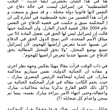
هنا في هذا الشأن يحضرني أيضا حديث " النخب
الفلسطينية" عن إسرائيل ليست في حالة دفاع عن
النفس لانها قانونيا دولة محتلة ، و قد سبق و سمعت و
قرأت هذا التفسير من نخبة فلسطينية في أشارة إلى ان
( المحكمة سبق و حكمت في قضية الدفاع عن النفس
عام 2004 خلال قضية الجدار العازل. وان المحكمة حينها
قالت إن إسرائيل ليس لها الحق في تفعيل المادة 51 من
ميثاق الأمم المتحدة، التي تمنح الدول الحق في الدفاع
عن نفسها عندما تتعرض أراضيها للهجوم، لأن إسرائيل
تتمتع بوضع المحتل، "ولا يحق للمحتل المطالبة بحق
الدفاع عن نفسها عندما تتعرض أراضيها للهجوم".
في ذات الوقت قرأت مقالا مهمًا يعكس وجهة نظر اخرى
و مفاده ان الجنائية الدولية، نفس سيناريو محاكمة
مبارك، في إشارة لمحاكمة الرئيس المصري مبارك ،
حيث يختم الكاتب مقاله في قرار المحكمة الجنائية بي
("كل ذلك اللغو الفارغ يذكرنا ببداية محاكمات مبارك
واعتقاله،وحتى انتهاء الامر ببراءة مبارك نفسه، بينما تم
سجن واعدام كل ضحاياه !؟).
ختامًا ، يبدو ان ليس هناك فرحا حقيقيًا بقرار المحكمة