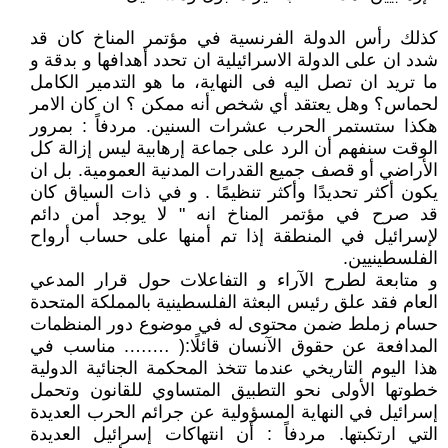
كذلك رأس الدولة الفرنسية في مؤتمر المناخ كان قد
شدد ان على الدولة الاسرائيلية ان تحدد أهدافها و بدقة و
ما تريد ان تصل اليه فى النهاية، ما هو التدمير الكامل
لحماس؟ وهل يعتقد أي شخص أنه ممكن ؟ ان كان الامر
هكذا ستستمر الحرب عشرات السنين. مردفاً : بمرور
الوقت سنفهم أن الرد على جماعة إرهابية ليس إزالة كل
الأراضي أو قصف جميع القدرات المدنية العمومية. بل ان
يكون أكثر تحديدًا وأكثر تنظيمًا . و في ذات السياق كان
قد صرح في مؤتمر المناخ انه " لا يوجد أمن دائم
لإسرائيل في المنطقة إذا تم أمنها على حساب أرواح
الفلسطينيين.
و متابعة لطرح الآراء و التفاعلات حول قرار المدعي
العام فقد علق رئيس البعثة الفلسطينية بالمملكة المتحدة
حسام زملط ضمن محتوى له في موضوع دور المنظمات
المدافعة عن حقوق الآنسان قائلًا:( ….…. مناسب في
هذا اليوم التاريخي عندما تتخذ المحكمة الجنائية الدولية
خطوتها الأولى نحو التطبيق المتساوي للقانون وتحمل
إسرائيل في النهاية المسؤولية عن جرائم الحرب العديدة
التي ارتكبتها. مردفاً : أن انتهاكات إسرائيل العديدة