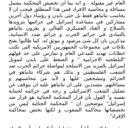
العام غير مقبولة ، و انه بما ان تخصص المحكمة يشمل
مساءلة و محاسبة الافراد فمن هذا المنطلق فيجب ان لا
يحاسب نتانياهو فقط بل حتى بايدن و رؤساء دول آخرين
مشاركين في مساعدة إسرائيل في جرائمها بتزويدها
بالسلاح و العتاد العسكري القتالي و يغرون نتانياهو
بالتمادي في جرائم الحرب و جرائم ضدد الانسانية،
مذكرين بان كل شئ مرصود و موثق له، كما طالبوا بفتح
بلاغات في مجموعات الجمهوريين الامريكيه التى تكتب
خطابات تهديد للمدعي العام و تمارس على حد قولهم
"البلطجيه الاجرامية " و الضغط على بايدن لتمويل
إسرائيل بالمزيد من الاسلحة لمواصلة جرائم الحرب ضد
الشعب الفلسطيني و بذلك هم شركاء نتانياهو في
الجرائم ومشجعين عليها و لأبد من محاسبتهم و
مساءلتهم. مشددين على ان نتانياهو عليه ان يتوقف عن
تضليل الشعب الاسرائيلي و زجه في جرائمه لحماية
نفسه و" القول بآن قرار المحكمة الجنائية هو قرار ضد
إسرائيل" موضحين ان " المحكمة الجنائية ليس من
تخصصاتها محاكمة الشعوب و لكنها تختص بمحاكمة
الإفراد".