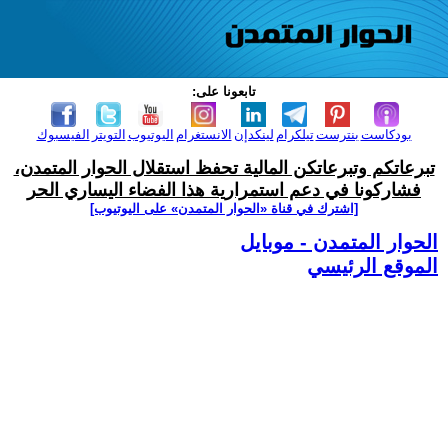
تابعونا على:
بودكاست
بنترست
تيلكرام
لينكدإن
الانستغرام
اليوتيوب
التويتر
الفيسبوك
تبرعاتكم وتبرعاتكن المالية تحفظ استقلال الحوار المتمدن،
فشاركونا في دعم استمرارية هذا الفضاء اليساري الحر
[اشترك في قناة ‫«الحوار المتمدن» على اليوتيوب]
الحوار المتمدن - موبايل
الموقع الرئيسي