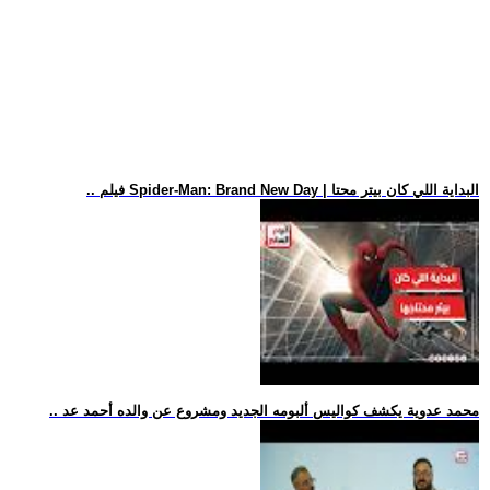
.. فيلم Spider-Man: Brand New Day | البداية اللي كان بيتر محتا
.. محمد عدوية يكشف كواليس ألبومه الجديد ومشروع عن والده أحمد عد