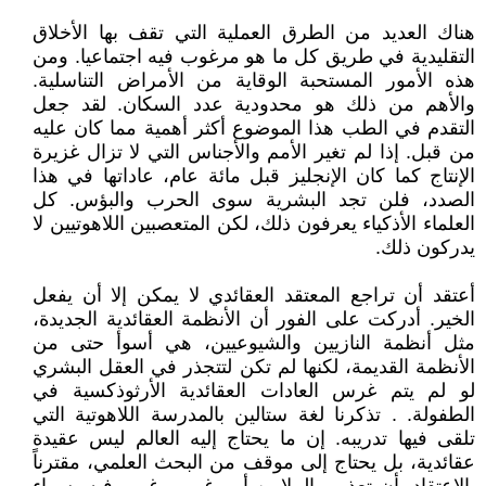
هناك العديد من الطرق العملية التي تقف بها الأخلاق
التقليدية في طريق كل ما هو مرغوب فيه اجتماعيا. ومن
هذه الأمور المستحبة الوقاية من الأمراض التناسلية.
والأهم من ذلك هو محدودية عدد السكان. لقد جعل
التقدم في الطب هذا الموضوع أكثر أهمية مما كان عليه
من قبل. إذا لم تغير الأمم والأجناس التي لا تزال غزيرة
الإنتاج كما كان الإنجليز قبل مائة عام، عاداتها في هذا
الصدد، فلن تجد البشرية سوى الحرب والبؤس. كل
العلماء الأذكياء يعرفون ذلك، لكن المتعصبين اللاهوتيين لا
يدركون ذلك.
أعتقد أن تراجع المعتقد العقائدي لا يمكن إلا أن يفعل
الخير. أدركت على الفور أن الأنظمة العقائدية الجديدة،
مثل أنظمة النازيين والشيوعيين، هي أسوأ حتى من
الأنظمة القديمة، لكنها لم تكن لتتجذر في العقل البشري
لو لم يتم غرس العادات العقائدية الأرثوذكسية في
الطفولة. . تذكرنا لغة ستالين بالمدرسة اللاهوتية التي
تلقى فيها تدريبه. إن ما يحتاج إليه العالم ليس عقيدة
عقائدية، بل يحتاج إلى موقف من البحث العلمي، مقترناً