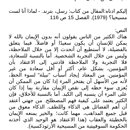
إليكم ادناه:المقال من كتاب: رسل، بترند. - لماذا أنا لست
مسيحيا؟ (1979). الفصل 15 ص 116
النص:
هناك الكثير من الناس يقولون أنه بدون الإيمان بالله لا
يمكن للإنسان أن يكون سعيدًا أو فاضلاً. فيما يتعلق
بالفضيلة، لا أستطيع أن أتحدث إلا من خلال الملاحظة،
وليس من خلال التجربة الشخصية. أما بالنسبة للسعادة،
فلا التجربة ولا الملاحظة قادتني إلى الاعتقاد بأن
المؤمنين، بشكل عام، أكثر أو أقل سعادة من غير
المؤمنين. من المعتاد إيجاد أسباب "نبيلة" لسوء الحظ،
لأنه من الأسهل أن يفتخر المرء إذا كان من الممكن أن
يُعزى سوء حظه إلى نقص الإيمان مقارنة بما إذا كان
على المرء أن ينسبه إلى الكبد. أما بالنسبة للأخلاق، فإن
الكثير يعتمد على كيفية فهم المصطلح. من جهتي أعتقد
أن أهم الفضائل هي الذكاء واللطف. الذكاء معوق من
قبل جميع المذاهب، مهما كانت؛ والخير يمنعه الإيمان
بالخطيئة والعقاب (هذا الاعتقاد هو الوحيد الذي أخذته
الحكومة السوفييتية من المسيحية الأرثوذكسية).