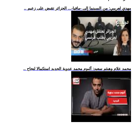
.. مهدي لعريبي: من السينما إلى -مافيا-... الجزائر تقبض على زعيم
.. محمد علام وهيثم سعيد: ألبوم محمد عدوية الجديد استكمالا لنجاح