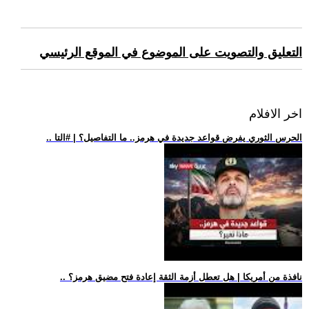
التعليق والتصويت على الموضوع في الموقع الرئيسي
اخر الافلام
.. الحرس الثوري يفرض قواعد جديدة في هرمز.. ما التفاصيل؟ | #التا
.. نافذة من أمريكا | هل تعطل أزمة الثقة إعادة فتح مضيق هرمز؟