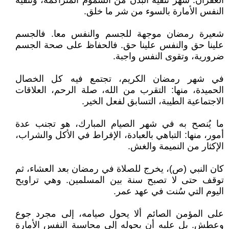
الغفران. شهر تنقية البدن من السموم المتراكمة، وتنقية
النفس الأمارة بالسوء من شر ما خلق.
شعيرة رمضان موجهة للجسم والنفس معا. فالجسم
علينا حق والنفس علينا حق. فالحفاظ على صحة الجسم
ضرورية، وتقوى النفس واجبة.
في شهر رمضان الكريم، تجتمع فيه كل الخصال
الحميدة، منها: التقرب من الله، صلة الرحم، العلاقات
الاجتماعية الطيبة، التسابق لفعل الخير.
ما يُنصح به في شهر الصيام المبارك، هو تجنب عدة
أمور، منها: التباهي بالعبادة، الإفراط في الأكل والشراب،
الإكثار من النميمة والغش.
كان النبي (ص)، يخرج للصلاة في رمضان بعد العشاء، ثم
توقف حتى لا تصبح سنة بين المسلمين. وهي تراويح
اليوم التي سُنت في عهد عمر.
على المؤمن الصائم ألا يحول صيامه، إلى مجرد جوع
وعطش. بل عليه أن يحوله إلى محاسبة النفس الأمارة