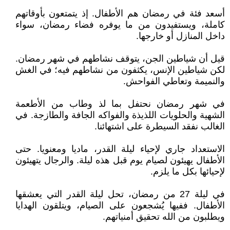
أسعد فئة في رمضان هم الأطفال. إذ يتمتعون بأوقاتهم
كاملة، ويستفيدون من ما يوفره فضاء رمضان، سواء
داخل المنازل أو خارجها.
قيل أن شياطين الجن، يتوقف نشاطهم في شهر رمضان.
لكن شياطين الإنس، يكثفون من نشاطهم فيه؛ في الغش
والنميمة وتعاطي الفواحش.
في شهر رمضان نحتفل بما لذ وطاب من الأطعمة
الشهية والحلويات اللذيذة والفواكه الجافة والطازجة. في
الغالب نفقد السيطرة على اشتهائنا.
الاستعداد جاري لإحياء ليلة القدر، ماديا ومعنويا. حتى
الأطفال يهيئون لصيام يوم قبل هذه ليلة. والرجال يتهيئون
لإحيائها بكل ما يلزم.
في ليلة 27 من رمضان، تحل ليلة القدر التي يعشقها
الأطفال. ففيها يُشجعون على الصيام، ويتلقون الهدايا
ويطلبون من الله تحقيق أمنياتهم.