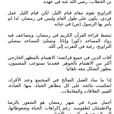
بن الخطاب، رضي الله عنه في عهده.
التراويح تقوم مقام قيام الليل. لكن قيام الليل عمل
فردي، يكون على طول العام وليس في رمضان. لذا لم
يأمر بها الرسول (ص) في حياته.
تنشط قراءة القرآن الكريم في رمضان، ويتضاعف فيه
رواد المساجد ذكورا وإناثا. وتمتلئ المساجد بمصلي
التراويح، رغبة في التقرب إلى الله.
آفات الدين في جميع فرائضه؛ الاهتمام بالمظهر الخارجي
أكثر من الاهتمام بالجوهر. فعندما نستوعب المضمون،
يتطور الشكل معه تلقائيا.
إذا ما ساد العمل الصالح في المجتمع وعند الأفراد،
انعكست نتائجه على كل مظاهر الحياة، منها: العبادة،
القيم، العلاقات والمعاملات..
أجمل شيء في شهر رمضان هو الشعور بالرضا
والاطمئنان لطقوسه. رغم إكراهات الحياة وضغوطاتها،
التي لا ترحم في كثير من الأحيان.