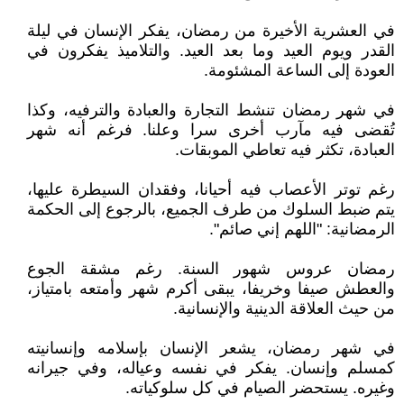
في العشرية الأخيرة من رمضان، يفكر الإنسان في ليلة
القدر ويوم العيد وما بعد العيد. والتلاميذ يفكرون في
العودة إلى الساعة المشئومة.
في شهر رمضان تنشط التجارة والعبادة والترفيه، وكذا
تُقضى فيه مآرب أخرى سرا وعلنا. فرغم أنه شهر
العبادة، تكثر فيه تعاطي الموبقات.
رغم توتر الأعصاب فيه أحيانا، وفقدان السيطرة عليها،
يتم ضبط السلوك من طرف الجميع، بالرجوع إلى الحكمة
الرمضانية: "اللهم إني صائم".
رمضان عروس شهور السنة. رغم مشقة الجوع
والعطش صيفا وخريفا، يبقى أكرم شهر وأمتعه بامتياز،
من حيث العلاقة الدينية والإنسانية.
في شهر رمضان، يشعر الإنسان بإسلامه وإنسانيته
كمسلم وإنسان. يفكر في نفسه وعياله، وفي جيرانه
وغيره. يستحضر الصيام في كل سلوكياته.