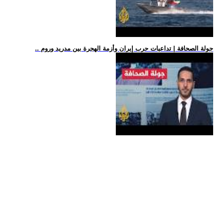
.. جولة الصحافة | تداعيات حرب إيران وأزمة الهجرة بين مدريد وروم