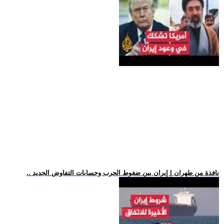
.. نافذة من طهران | إيران بين ضغوط الحرب وحسابات التفاوض الجديد