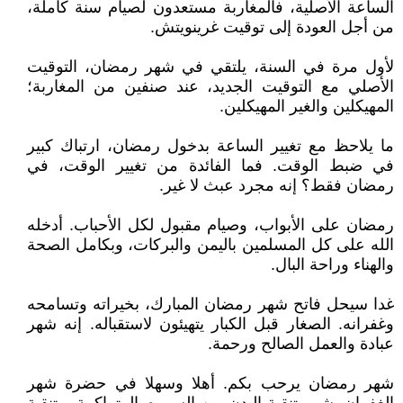
الساعة الأصلية، فالمغاربة مستعدون لصيام سنة كاملة،
من أجل العودة إلى توقيت غرينويتش.
لأول مرة في السنة، يلتقي في شهر رمضان، التوقيت
الأصلي مع التوقيت الجديد، عند صنفين من المغاربة؛
المهيكلين والغير المهيكلين.
ما يلاحظ مع تغيير الساعة بدخول رمضان، ارتباك كبير
في ضبط الوقت. فما الفائدة من تغيير الوقت، في
رمضان فقط؟ إنه مجرد عبث لا غير.
رمضان على الأبواب، وصيام مقبول لكل الأحباب. أدخله
الله على كل المسلمين باليمن والبركات، وبكامل الصحة
والهناء وراحة البال.
غدا سيحل فاتح شهر رمضان المبارك، بخيراته وتسامحه
وغفرانه. الصغار قبل الكبار يتهيئون لاستقباله. إنه شهر
عبادة والعمل الصالح ورحمة.
شهر رمضان يرحب بكم. أهلا وسهلا في حضرة شهر