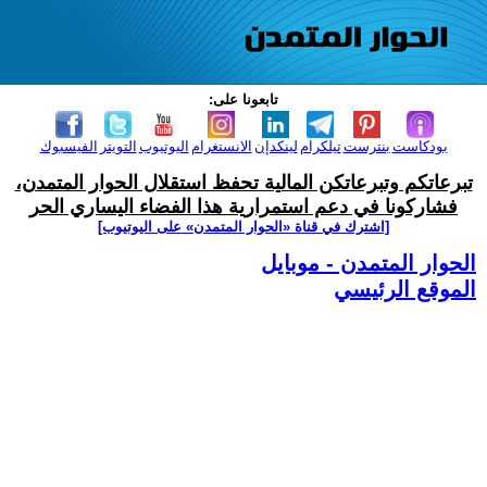
تابعونا على:
بودكاست
بنترست
تيلكرام
لينكدإن
الانستغرام
اليوتيوب
التويتر
الفيسبوك
تبرعاتكم وتبرعاتكن المالية تحفظ استقلال الحوار المتمدن،
فشاركونا في دعم استمرارية هذا الفضاء اليساري الحر
[اشترك في قناة ‫«الحوار المتمدن» على اليوتيوب]
الحوار المتمدن - موبايل
الموقع الرئيسي