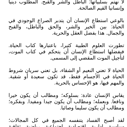
لا نهتم بسلبياتها: الباطل والشر والقبح. المطلوب دينيا
وإنسانيا القيم الصالحة.
بالوعي استطاع الإنسان أن يتدبر الصراع الوجودي في
الحياة: بين الخير والشر، والحق والباطل، والقبح
والجمال. هذا بفضل العقل والحرية.
تطورت العلوم الطبية كثيرا، باعتبارها كتاب الحياة.
فبفضلها استطاع الإنسان أن يتحكم في كتاب الموت،
لتأجيل الموت المقضي إلى المسمى.
الحياة لا تعني النعيم أو الشقاء، بل تعني سريان شروط
الحياة في الأجسام فقط، قد تكون سعيدة أو شقية.
والمهم فيها، هو الإحساس بالحرية.
يقاس الإنسان عادة: بسلوكه؛ ومطالب أن يكون خيرا
ونافعا. وبعمله؛ ومطالب أن يكون جيدا ومفيدا. وبفكره؛
ومطالب أن يكون سليما وصائبا.
لقد أصبح الفساد يتنفسه الجميع في كل المجالات؛
سياسية، إدارية، اقتصادية، اجتماعية، رياضية، ثقافية