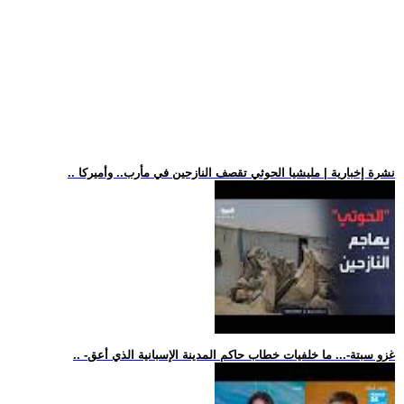
.. نشرة إخبارية | مليشيا الحوثي تقصف النازحين في مأرب.. وأميركا
.. -غزو سبتة-... ما خلفيات خطاب حاكم المدينة الإسبانية الذي أعق