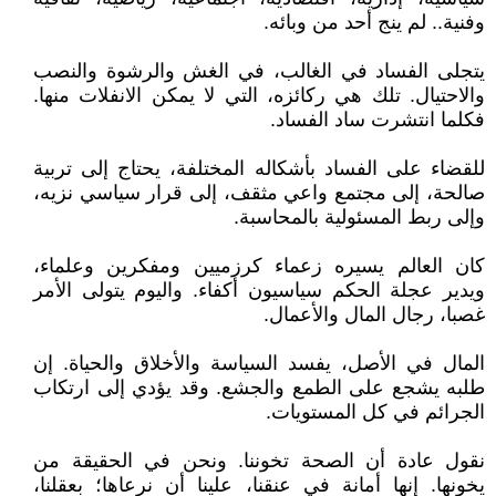
وفنية.. لم ينج أحد من وبائه.
يتجلى الفساد في الغالب، في الغش والرشوة والنصب
والاحتيال. تلك هي ركائزه، التي لا يمكن الانفلات منها.
فكلما انتشرت ساد الفساد.
للقضاء على الفساد بأشكاله المختلفة، يحتاج إلى تربية
صالحة، إلى مجتمع واعي مثقف، إلى قرار سياسي نزيه،
وإلى ربط المسئولية بالمحاسبة.
كان العالم يسيره زعماء كرزميين ومفكرين وعلماء،
ويدير عجلة الحكم سياسيون أكفاء. واليوم يتولى الأمر
غصبا، رجال المال والأعمال.
المال في الأصل، يفسد السياسة والأخلاق والحياة. إن
طلبه يشجع على الطمع والجشع. وقد يؤدي إلى ارتكاب
الجرائم في كل المستويات.
نقول عادة أن الصحة تخوننا. ونحن في الحقيقة من
يخونها. إنها أمانة في عنقنا، علينا أن نرعاها؛ بعقلنا،