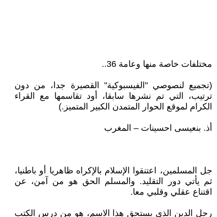
مختلفات خاصة منها وعامة 36..
(تجميع لنصوصي "الفيسبوكية" القصيرة جدا، من دون
ترتيب، التي تم نشرها سابقا، أود تقاسمها مع القراء
الكرام لموقع الحوار المتمدن الكبير المتميز.)
أذ. بنعيسى احسينات – المغرب
جل المسلمين، اعتنقوا الإسلام بالإكراه ظاهريا أو باطنيا،
ثم يأتي دور التقليد. والمسلم الحق هو من آمن، عن
اقتناع عقلي وقلبي معا.
رجل الدين الذي يستحق هذا الاسم، هو من درس الكتب