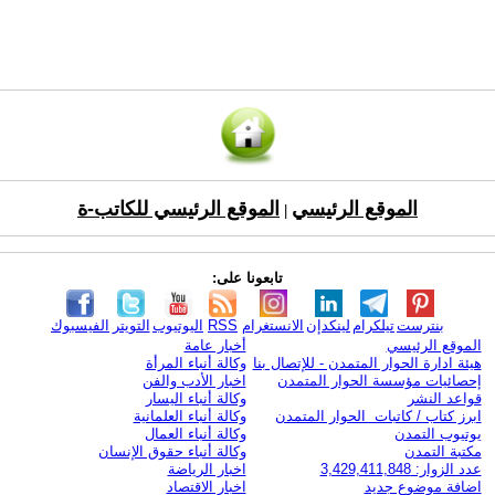
الموقع الرئيسي
الموقع الرئيسي للكاتب-ة
|
تابعونا على:
بنترست
تيلكرام
لينكدإن
الانستغرام
RSS
اليوتيوب
التويتر
الفيسبوك
الموقع الرئيسي
أخبار عامة
هيئة ادارة الحوار المتمدن - للإتصال بنا
وكالة أنباء المرأة
إحصائيات مؤسسة الحوار المتمدن
اخبار الأدب والفن
قواعد النشر
وكالة أنباء اليسار
ابرز كتاب / كاتبات الحوار المتمدن
وكالة أنباء العلمانية
يوتيوب التمدن
وكالة أنباء العمال
مكتبة التمدن
وكالة أنباء حقوق الإنسان
عدد الزوار: 3,429,411,848
اخبار الرياضة
اضافة موضوع جديد
اخبار الاقتصاد