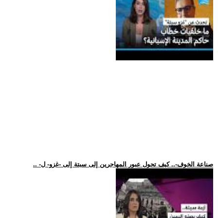
.. -صناعة الخوف-.. كيف تحول عبور المهاجرين إلى سبتة إلى -غزو- ل