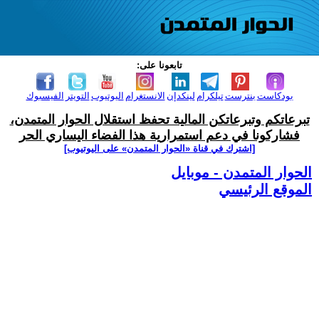
تابعونا على:
بودكاست
بنترست
تيلكرام
لينكدإن
الانستغرام
اليوتيوب
التويتر
الفيسبوك
تبرعاتكم وتبرعاتكن المالية تحفظ استقلال الحوار المتمدن،
فشاركونا في دعم استمرارية هذا الفضاء اليساري الحر
[اشترك في قناة ‫«الحوار المتمدن» على اليوتيوب]
الحوار المتمدن - موبايل
الموقع الرئيسي