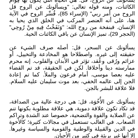
يسألونك عن الروح، قل: هي الحياة التي يكون بها قِوام
الكائنات، ومنه قوله تعالى: "ويسألونك عن الروح قل
الروح من أمر ربي" (الإسراء 85)، فُسِّر الروح في الآية
هنا، على أنه العنصر المركب في الخلق الذي يحيا به
الإنسان. فبنفخة من روح الله: "وَنَفَخْتُ فِيهِ مِنْ رُوحِي"
(الحجر 29)، تميز الإنسان عن باقي الكائنات الحية.
يسألونك عن السحر، قل: أصله صرف الشيء عن
حقيقته إلى غيره. واصطلاحا هو المخادعة والتخييل، أو
عزائم ورُقى وعُقد، تؤثر في الأبدان والقلوب. إنه محرم
ممارسته دينا وأخلاقا. لكن في الحقيقة، قد تم القضاء
عليه بعصا موسى، أمام فرعون والملأ. كما تم إعادة
الجن إلى عالمه الخفي، بعد موت سليمان عليه السلام.
فلا علاقة للبشر بالجن.
يسألونك عن الأُخُوَة، قل: هي درجة عالية من الصداقة،
قد تكاد تكون علاقة دموية، هي علاقة مطلوبة بكونها تنم
عن الصلابة والقوة والتضحية، خصوصا عند الشدة وتراكم
الصعاب. في الغالب تستعمل في مجالات كثيرة؛ كالأخوة
في الدين والقبيلة والوطنية والقومية والسياسة وغيرها.
إلا أنها غير بريئة في كثير من الأحيان.