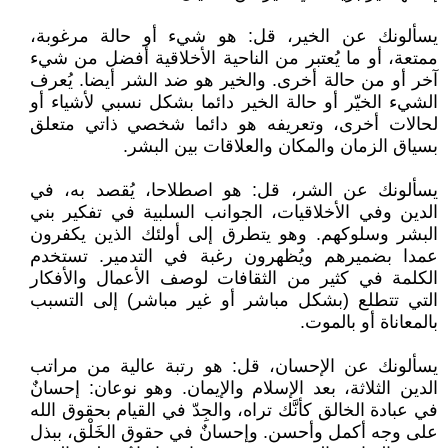
يسألونك عن الخير، قل: هو شيء أو حالة مرغوبة،
ممتعة، أو ما يُعتبر من الناحية الأخلاقية أفضل من شيء
آخر أو من حالة أخرى. والخير هو ضد الشر أيضا. يُعرف
الشيء الخيّر أو حالة الخير دائما بشكل نسبي لأشياء أو
لحالات أخرى، وتعريفه هو دائما شخصي ذاتي متعلق
بسياق الزمان والمكان والعلاقات بين البشر.
يسألونك عن الشر، قل: هو اصطلاحا، يُقصد به، في
الدين وفي الأخلاقيات، الجوانب السلبية في تفكير بني
البشر وسلوكهم. وهو يتطرق إلى أولئك الذين يكفرون
عمدا بضميرهم ويُظهرون رغبة في التدمير. تستخدم
الكلمة في كثير من الثقافات لوصف الأعمال والأفكار
التي تتطلع (بشكل مباشر أو غير مباشر) إلى التسبب
بالمعاناة أو بالموت.
يسألونك عن الإحسان، قل: هو رتبة عالية من مراتب
الدين الثلاثة، بعد الإسلام والإيمان. وهو نوعان: إحسانٌ
في عبادة الخالق كأنَّك تراه، والجِدّ في القيام بحقوق الله
على وجه أكمل وأحسن. وإحسانٌ في حقوق الخَلْق، ببذل