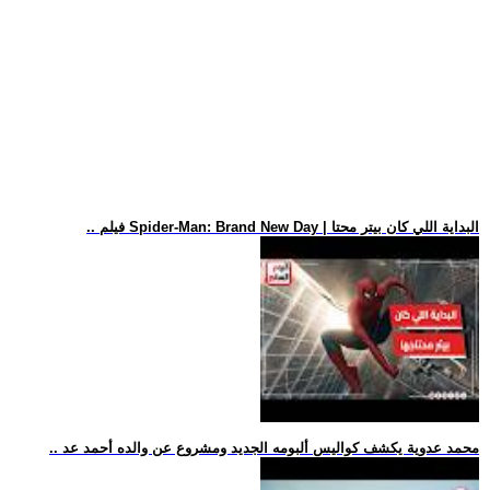
.. فيلم Spider-Man: Brand New Day | البداية اللي كان بيتر محتا
.. محمد عدوية يكشف كواليس ألبومه الجديد ومشروع عن والده أحمد عد