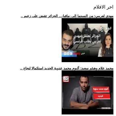
اخر الافلام
.. مهدي لعريبي: من السينما إلى -مافيا-... الجزائر تقبض على زعيم
.. محمد علام وهيثم سعيد: ألبوم محمد عدوية الجديد استكمالا لنجاح