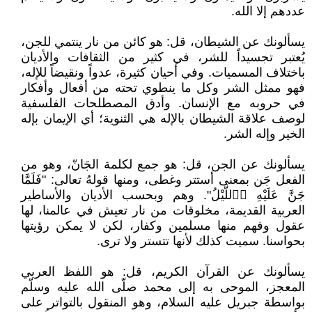
عددهم إلا الله.
يسألونك عن الشيطان، قل: هو كائن من نار ينتمي للجن،
يُعتبر تجسيداً للشر، في كثير من الثقافات والأديان
باختلاف المسميات. وفي أحيان كثيرة، عدواً ونقيضاً للإله،
فهو ممثل الشر وكل ما ينطوي تحته من أفعال وأفكار
في حروبه مع الإنسان. وأدق المصطلحات الفلسفية
لوصف علاقة الشيطان بالإله هي الثنوية؛ أي الإيمان بإله
الخير وإله الشر.
يسألونك عن الجن، قل: هو جمع لكلمة الجَانّ، وهو من
الفعل جَن بمعنى أستتر وغطى، ومنها قولهُ تعالى: "فَلَمَّا
جَنَّ عَلَيْهِ اؐللَّيْلُ". وهم وبحسب الأديان والأساطير
العربية القديمة، مخلوقات من نار تعيش في عالمنا، لها
عقول وفهم منها مسلمين وكفار، لكن لا يمكن رؤيتها
بحواسنا. سميت كذلك لأنها تتستر ولا ترى.
يسألونك عن القرآن الكريم، قل: هو اللفظ العربي
المعجز، الموحى به إلى محمد صلّى الله عليه وسلّم
بواسطة جبريل عليه السلام، وهو المنقول بالتواتر على