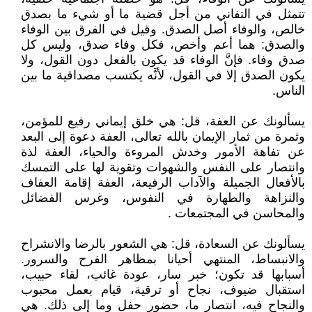
تتمثل في التفاني من أجل قضية ما أو شيء ما بصدق
خالص، والوفاء أصل الصدق. وقيل في الفرق بين الوفاء
والصدق: هما أعم وأخص، فكل وفاء صدق، وليس كل
صدق وفاء. فإنَّ الوفاء قد يكون بالفعل دون القول، ولا
يكون الصدق إلا في القول، لأنَّه يكتسب مصداقية ما بين
الناس.
يسألونك عن العفة، قل: هي خلق إيماني رفيع للمؤمن،
وثمرة من ثمار الإيمان بالله تعالى، العفة دعوة إلى البعد
عن تفاهة الأمور وخدش المروءة والحياء، العفة لذة
وانتصار على النفس والشهوات وتقوية لها على التمسك
بالأفعال الجميلة والآداب الرفيعة، العفة إقامة العفاف
والنزاهة والطهارة في النفوس، وغرس الفضائل
والمحاسن في المجتمعات .
يسألونك عن السعادة، قل: هي الشعور بالرضا والانشراح
والانبساط، المنتهي أحيانا بمظاهر الفرح والسرور.
أسبابها قد تكون؛ خبر سار، عودة غائب، لقاء حبيب،
استقبال ضيوف، نجاح أو ترقية، قيام بعمل محبوب
والنجاح فيه، انتصار ما، حضور حفل وما إلى ذلك. هي