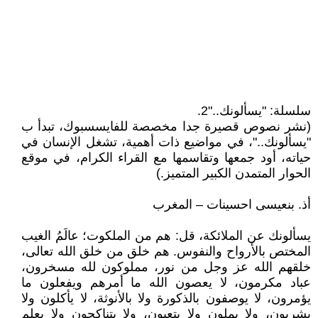
سلسلة: "يسألونك.."2.
(نشر نصوص قصيرة جدا مخصصة للفايسسبوك، تبدأ ب
"يسألونك.."، في مواضيع ذات أهمية، تشغل الإنسان في
حياته، أود جمعها وتقاسمها مع القراء الكرام، في موقع
الحوار المتمدن الكبير المتميز.)
أذ. بنعيسى احسينات – المغرب
يسألونك عن الملائكة، قل: هم من الملكوت؛ عالَمُ الغيب
المختص بالأَرواح والنفوس. هم خلق من خلق الله تعالى،
خلقهم الله عز وجل من نور، مملوكون لله مسخرون،
عباد مكرمون، لا يعصون الله ما أمرهم ويفعلون ما
يؤمرون، لا يوصفون بالذكورة ولا بالأنوثة، لا يأكلون ولا
يشربون، ولا يملون ولا يتعبون، ولا يتناكحون ولا يعلم