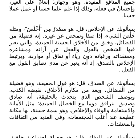
جميع المنافع المفيدة. وهو وجهان: إنعامٌ على الغير،
وإحسانٌ في فعله، وذلك إذا علم علما حسنا أو عمل عملا
حسنا.
يسألونك عن الإخلاص، قل: هو مَصْدرٌ مِن "أَخْلَصَ"، ومثله
خَلُصَ الشيء، إذا صفا وتمحص عن غيره. إنه فضيلة من
الفضائل، وخلق من الأخلاق الحسنة الحميدة، والتي يعبر
فيها الشخص بالقول والفعل عن آرائه ومشاعره
ومعتقداته ورغباته دون رياء أو نفاق أو مواربة. ويرتبط
الإخلاص بالصدق، إذ أنه يعبر عن مدى تطابق القول مع
الفعل .
يسألونك عن الصدق، قل: هو قول الحقيقة، وهو فضيلة
من الفضائل، ويعد من مكارم الأخلاق، نقيضه الكذب.
ويوصف الشخص الذي يتحدث بالحقيقة، أنه صادق
وصديق. يترافق دوما مع الخصال الحميدة؛ مثل الأمانة
والاستقامة والوفاء والإخلاص. وهو سمة حسنة، لها مكانة
عظيمة عند أغلب المجتمعات، وفي العديد من الثقافات
والمعتقدات.
يسألونك عن الوفاء، قل: هو خصلة اجتماعية خلقية،