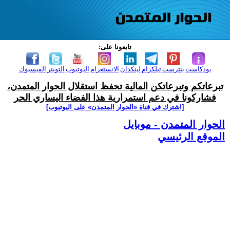
تابعونا على:
بودكاست
بنترست
تيلكرام
لينكدإن
الانستغرام
اليوتيوب
التويتر
الفيسبوك
تبرعاتكم وتبرعاتكن المالية تحفظ استقلال الحوار المتمدن،
فشاركونا في دعم استمرارية هذا الفضاء اليساري الحر
[اشترك في قناة ‫«الحوار المتمدن» على اليوتيوب]
الحوار المتمدن - موبايل
الموقع الرئيسي