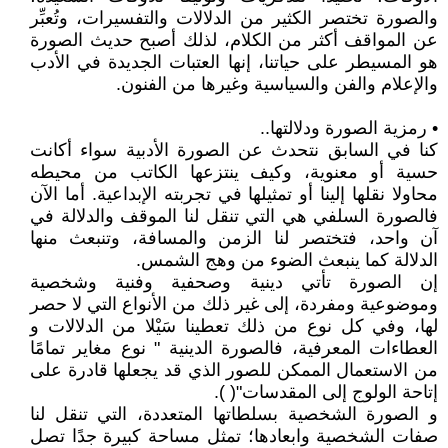
والصورة تختصر الكثير من الدلالات والتفسيرات، وتُعبِّر
عن المواقف أكثر من الكلام، لذلك أصبح حديث الصورة
هو المسيطر على حياتنا، إنها العتبات الجديدة في الأدب
والإعلام والفن والسياسية وغيرها من الفنون.
• رمزية الصورة ودلالتها..
كنا في السابق نتحدث عن الصورة الأدبية سواء أكانت
حسية أو معنوية، وكيف ينتزعها الكاتب من محيطه
محاولا نقلها إلينا أو تمثيلها في تجربته الإبداعية. أما الآن
فالصورة السلفي هي التي تنقل لنا الموقف والدلالة في
آن واحد، فتختصر لنا الزمن والمسافة، وتنبعث منها
الدلالة كما ينبعث الضوء من وهج الشمس.
إن الصورة تأتي دينية وصحفية وفنية وشخصية
وموضوعية ومفردة، إلى غير ذلك من الأنواع التي لا حصر
لها، وفي كل نوع من ذلك تعطينا سَيْلا من الدلالات و
العطاءات المعرفية، فالصورة الدينية " نوع مغاير تمامًا
من الاستعمال الممكن للصور الذي قد يجعلها قادرة على
إتاحة الولوج إلى المقدسات"( ).
و الصورة الشخصية بسلطاتها المتعددة، التي تنقل لنا
صفات الشخصية وابعادها؛ تمثل مساحة كبيرة جدًا تصل