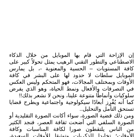
إن الإزاحة التي قام بها الموبايل من خلال الذكاء
الاصطناعي والتطور التقني الرهيب يمثل تحولاً كبير على
كافة المستويات – الحسية والمعنوية -، بل يمارس
الموبايل سلطات لا حدود لها على البشر في كافة
الأوقات وبمختلف المجالات، فهو المتحكم وليس العكس
في التصرفات والأفعال ونمط الحياة، وهو الذي يفرض
سلوكيات وأنماطًا متنوعة علينا، ونحن لا نشعر بذلك!!
كما أنه يُفْرِز أبعادًا سيكولوجية واجتماعية ويطرح قضايا
تستحق التأمل والتحليل..
ومن ذلك قضية الصورة، سواء أكانت الصورة التقليدية أو
الصورة السلفي التي أضحت ثقافة العصر، فنجد الكثير
من الناس يلتقطون صورا لكافة المناسبات وكافة
الأوقات؛ تخليدا للذكريات وتوثيقا للأوقات السعيدة،