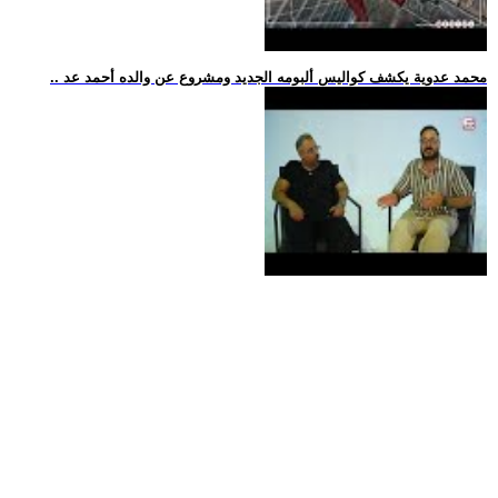
.. محمد عدوية يكشف كواليس ألبومه الجديد ومشروع عن والده أحمد عد