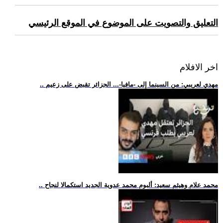
التعليق والتصويت على الموضوع في الموقع الرئيسي
اخر الافلام
.. مهدي لعريبي: من السينما إلى -مافيا-... الجزائر تقبض على زعيم
.. محمد علام وهيثم سعيد: ألبوم محمد عدوية الجديد استكمالا لنجاح