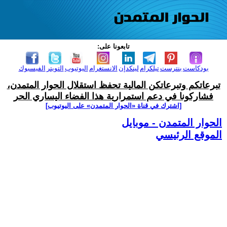
تابعونا على:
بودكاست
بنترست
تيلكرام
لينكدإن
الانستغرام
اليوتيوب
التويتر
الفيسبوك
تبرعاتكم وتبرعاتكن المالية تحفظ استقلال الحوار المتمدن،
فشاركونا في دعم استمرارية هذا الفضاء اليساري الحر
[اشترك في قناة ‫«الحوار المتمدن» على اليوتيوب]
الحوار المتمدن - موبايل
الموقع الرئيسي