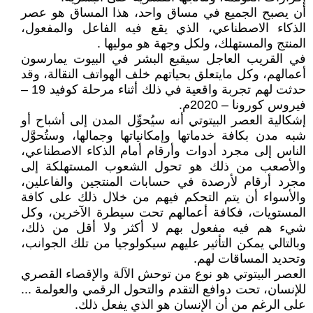
أن يصبح الجميع في مساق واحد، هذا المساق هو عصر
الذكاء الاصطناعي، الذي يقع فيه الفاعل والمفعول،
المنتج والمستهلك، ولكل وجهة هو موليها .
في القريب العاجل سيقبع البشر في البيوت يمارسون
أعمالهم، وكل مايتعلق بحياتهم خلف الهواتف النقالة، وقد
حدثت لهم تجربة واقعية في ذلك أثناء مرحلة كوفيد 19 –
فيروس كورونا – 2020م.
إشكالية العصر البيتوتي أنه سيُحوِّل المدن إلى أشباح أو
شبه مدن بكافة خدماتها وإمكانياتها وجمالها، وستُحوَّل
الناس إلى مجرد أدوات وأرقام أمام الذكاء الاصطناعي،
والأصعب من ذلك هو تحول الشعوب المستهلكة إلى
مجرد أرقام لأرصدة في حسابات المنتجين والفاعلين،
والأسواء أن يتم التحكم فيهم من خلال ذلك على كافة
المستويات، فكافة أعمالهم تحت سيطرة الآخرين، وكل
شيء هم فيه مفعول بهم لا أكثر ولا أقل من ذلك،
وبالتالي يمكن التأثير عليهم سيكولوجيا من تلك الجوانب،
وتحديد المساقات لهم.
العصر البيتوتي هو نوع من توحش الآلة والإقصاء القصري
للإنسان، تحت دوافع التقدم والتحول الرقمي والعولمة ...
على الرغم من أن الإنسان هو الذي يفعل ذلك.