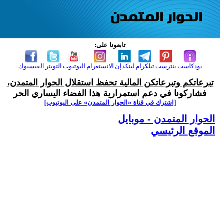
تابعونا على:
بودكاست
بنترست
تيلكرام
لينكدإن
الانستغرام
اليوتيوب
التويتر
الفيسبوك
تبرعاتكم وتبرعاتكن المالية تحفظ استقلال الحوار المتمدن،
فشاركونا في دعم استمرارية هذا الفضاء اليساري الحر
[اشترك في قناة ‫«الحوار المتمدن» على اليوتيوب]
الحوار المتمدن - موبايل
الموقع الرئيسي