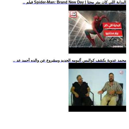
.. فيلم Spider-Man: Brand New Day | البداية اللي كان بيتر محتا
.. محمد عدوية يكشف كواليس ألبومه الجديد ومشروع عن والده أحمد عد