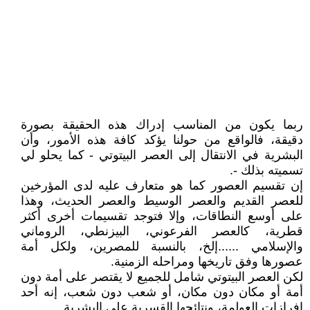
ربما يكون من المناسب إدراك هذه الحقيقة بصورة
دقيقة، فالواقع من حولنا يؤكد كافة هذه الأمور، وأن
البشرية في الانتقال إلى العصر البيتوتي - كما يحلو لي
تسميته بذلك -.
إن تقسيم العصور كما هو متعارف عليه لدى المؤرخين
للعصر القديم والعصر الوسيط والعصر الحديث، وهذا
على أوسع النطاقات، وإلا فتوجد تقسيمات أخرى أكثر
قطرية، كالعصر الفرعوني، البيزنطي، الروماني
والإسلامي ......إلخ، بالنسبة للمصرين، ولكل أمة
عصورها وفق تاريخها ومراحله الزمنية.
لكن العصر البيتوتي شامل للجميع لا يقتصر على أمة دون
أمة أو مكان دون مكان، أو شعب دون شعب، إنه أحد
إفرازات العولمة، ونتائجها القسرية على البشرية.