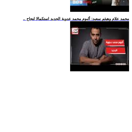
.. محمد علام وهيثم سعيد: ألبوم محمد عدوية الجديد استكمالا لنجاح