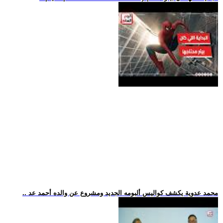
.. محمد عدوية يكشف كواليس ألبومه الجديد ومشروع عن والده أحمد عد