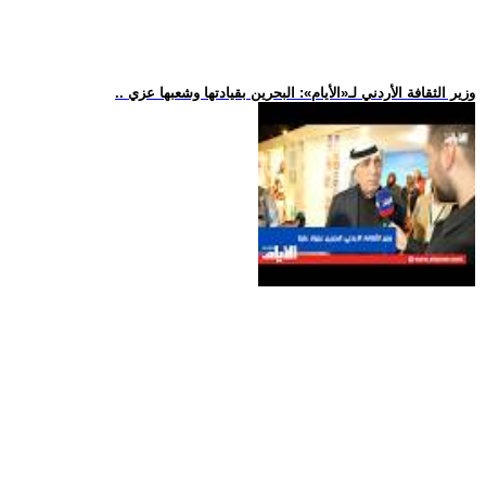
.. وزير الثقافة الأردني لـ«الأيام»: البحرين بقيادتها وشعبها عزي