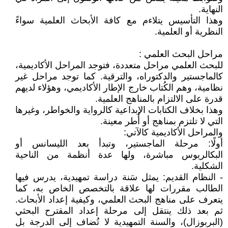
النهاية.
وهذا التأسيس يتلاءم مع كافة الأبحاث العلمية سواءً
النظرية أو العلمية.
مراحل البحث العلمي :
للبحث العلمي مراحل متعددة، فتوجد المراحل الأكاديمية،
كالماجستير والدكتوراه، والترقية. كما توجد مراحل غير
نظامية، وهم الكُتاب خارج الإطار الأكاديمي، وهؤلاء لديهم
قدرة على الالتزام بالمناهج العلمية.
وهذا بخلاف الكتابات الإبداعية كالرواية والخواطر، وغيرها
التي لا تلتزم بمناهج أو أُطر معينة.
والمراحل الأكاديمية كالآتي:
أولًا: مرحلة الماجستير، وتبدأ بعد الليسانس أو
البكالريوس مباشرة، ولها عدة أنظمة من الناحية
الشكلية.
- النظام القديم: يمثل سَنة دراسة تمهيدية، يدرس فيها
الطالب مقررات لها علاقة بالتخصص الخاص به، كما
يتعرف على مناهج البحث العلمي، وكيفية إعداد الأبحاث.
ثم بعد ذلك ينتقل إلى مرحلة إعداد المقترح البحثي
(البربوزال)، والسنة التمهيدية لا تُضاف إلى الدرجة بل