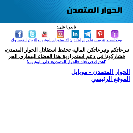
تابعونا على:
بودكاست
بنترست
تيلكرام
لينكدإن
الانستغرام
اليوتيوب
التويتر
الفيسبوك
تبرعاتكم وتبرعاتكن المالية تحفظ استقلال الحوار المتمدن،
فشاركونا في دعم استمرارية هذا الفضاء اليساري الحر
[اشترك في قناة ‫«الحوار المتمدن» على اليوتيوب]
الحوار المتمدن - موبايل
الموقع الرئيسي