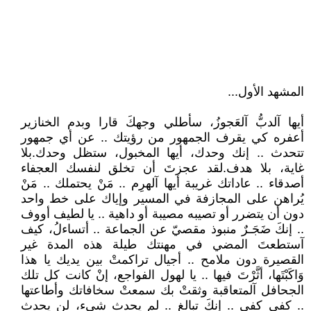
المشهد الأول...
أيها آلدبُّ آلعَجوزُ، سأطلي وجهكَ قارا وبدم الخنازير
أعفره كي يقرف الجمهور من رؤيتك .. عن أي جمهور
تتحدث .. إنك وحدك، أيها المخبول، ستظل وحدك.بلا
غاية، بلا هدف.لقد عجزتَ أن تخلق لنفسك العجفاء
أصدقاء .. عاداتك غريبة أيها آلهرِم .. مَنْ يحتملك .. مَنْ
يُراهن على المجازفة في المسير وإياك على خط واحد
دون أن يتضرر أو تصيبه مصيبة أو داهية .. يا لطيف أووف
.. إنكَ ضَجَـرٌ منبوذ مقصيّ عن الجماعة .. أتساءلُ، كيف
آستطعتَ المضي في مهنتك طيلة هذه المدة غير
القصيرة دون ملامح .. أجيال تراكمتْ بين يديك يا هذا
وَاكَبْتَها، أثَّرْتَ فيها .. يا لهول الفواجع، إنْ كانت كل تلك
الجحافل آلمتعاقبة وثقتْ بك سمعتْ سخافاتك وأطاعتها
.. كفى كفى .. إنكَ تبالغ .. لم يحدث شيء، لن يحدث