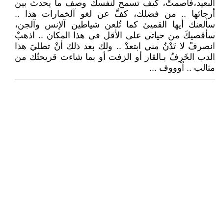
البعيد،فآصمتْ، كيف تسمح لنفسك وصف ما يحدث بين
أرجائها .. من فضلك، كفَّ عن لغو آلخمارات هذا ..
سألعنك أيها القميئ كما تُلعن شياطين آلإنس وآلجن،
سأقصيكَ من حياتي على الأقل في هذا المكان .. اذهبْ
انصرفْ لا تَدْنُ مني ابتعدْ .. ولك بعد ذلك أنْ تطليَ هذا
الدب الخَرِفُ بـالقار أو الزفت أو بما شاءت قريحتُك من
مثالب .. اُوووف ...