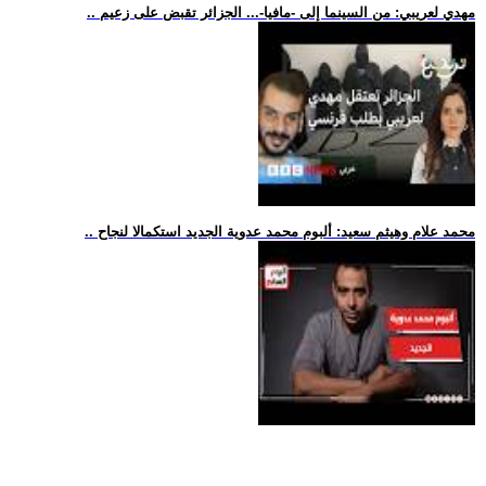
.. مهدي لعريبي: من السينما إلى -مافيا-... الجزائر تقبض على زعيم
.. محمد علام وهيثم سعيد: ألبوم محمد عدوية الجديد استكمالا لنجاح