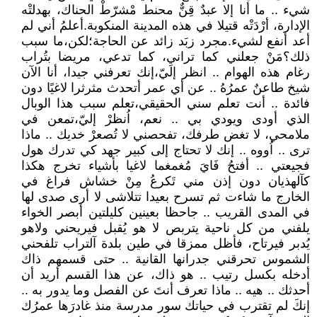
شيء .. ما أنا إلا عبدٌ قِنٌّ محنط مْشرّطْ الحناك، بهدلتْه
الإدارة، أرْدَتْه قتيلا في هذه المدينة المنكوبة.أعلمُ أني لم
أعد أنفع لشيء.مجرد زبَد زائد عن الحاجة؛لكن،ما سبب
ذلك؟مَنْ جعلني كما تراني، كما تدعي، مريضا بتُراب
رغام هذه الهوام .. انظر إلَيّ،إنك تعرفني جيدا، أنا الآن
شيخ طاعنٌ عمرُهُ .. عن أي عمر أتحدث مثرثرا لاغيًا دون
فائدة .. أنت تعلم سني الحقيقي،تعلم سبب هذا الوبال
الذي أودى ويودي بي .. نعم، اُنظرْ إليّ،تمعن في
ملامحي، لا تغض طرفك، تفحصني لا تُصعرْ خديك .. ماذا
ترى .. اُووه .. إنك لا تحتاج إلى كبير جهد كي تدرك هول
فجيعتي .. أفتحُ فَايَ مُغمغما لاغيا بأشياء تخرج هكذا
كآلهذيان دون إذن مني تَكرعُ مِنْ خشاش فراغ في
الخارج ما شاءت ثم تسرح بعيدا تتلاشى لا أرى صدى لها
في المدى القريب .. جاحظا بعينين كليلتين أبصر الخواء
يلفني من كل ناحية يتربص لا هو يُقبل فيريحني ولاهو
يُدبر فيرتاح، فأظل ممزقا في طين بلدة آلتراب تلفحني
الشموس تحرقني جدرانها القانية .. حتى قسمهم ذاك
أدخله بكسل رتيب .. هو ذاك، عن هذا القسم أريد أن
أحدثك .. هيه .. ماذا تعرف أنتَ عن الفصل وما يدور به ..
إنكَ لم تقترب في حياتك سور مدرسة منذ غادرَها عمرُك