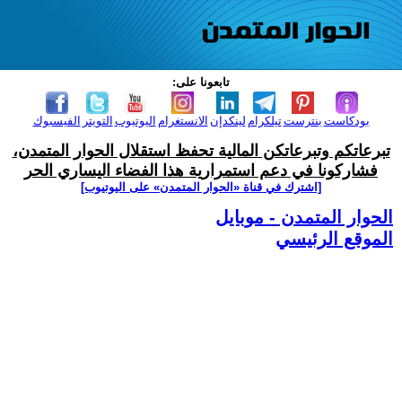
تابعونا على:
بودكاست
بنترست
تيلكرام
لينكدإن
الانستغرام
اليوتيوب
التويتر
الفيسبوك
تبرعاتكم وتبرعاتكن المالية تحفظ استقلال الحوار المتمدن،
فشاركونا في دعم استمرارية هذا الفضاء اليساري الحر
[اشترك في قناة ‫«الحوار المتمدن» على اليوتيوب]
الحوار المتمدن - موبايل
الموقع الرئيسي