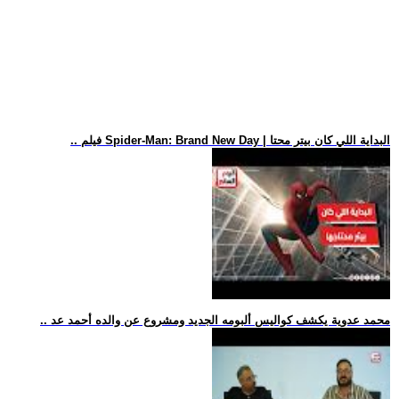
.. فيلم Spider-Man: Brand New Day | البداية اللي كان بيتر محتا
.. محمد عدوية يكشف كواليس ألبومه الجديد ومشروع عن والده أحمد عد