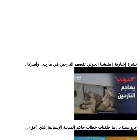
.. نشرة إخبارية | مليشيا الحوثي تقصف النازحين في مأرب.. وأميركا
.. -غزو سبتة-... ما خلفيات خطاب حاكم المدينة الإسبانية الذي أعق