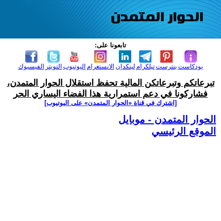
تابعونا على:
بودكاست
بنترست
تيلكرام
لينكدإن
الانستغرام
اليوتيوب
التويتر
الفيسبوك
تبرعاتكم وتبرعاتكن المالية تحفظ استقلال الحوار المتمدن،
فشاركونا في دعم استمرارية هذا الفضاء اليساري الحر
[اشترك في قناة ‫«الحوار المتمدن» على اليوتيوب]
الحوار المتمدن - موبايل
الموقع الرئيسي