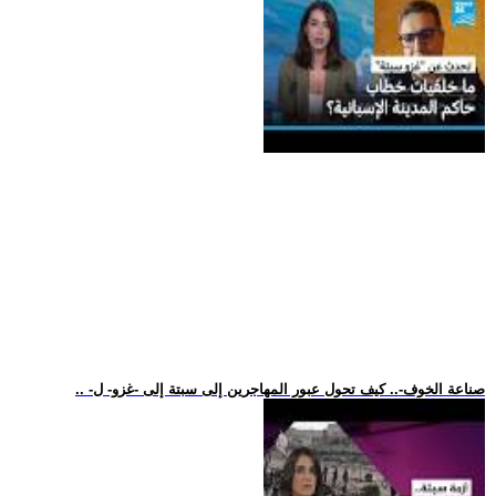
.. -صناعة الخوف-.. كيف تحول عبور المهاجرين إلى سبتة إلى -غزو- ل