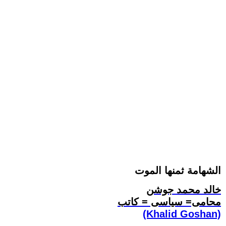
الشهامة ثمنها الموت
خالد محمد جوشن
محامى= سياسى = كاتب
(Khalid Goshan)