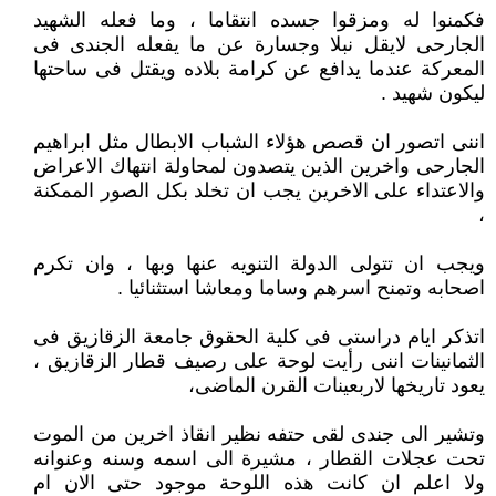
فكمنوا له ومزقوا جسده انتقاما ، وما فعله الشهيد
الجارحى لايقل نبلا وجسارة عن ما يفعله الجندى فى
المعركة عندما يدافع عن كرامة بلاده ويقتل فى ساحتها
ليكون شهيد .
اننى اتصور ان قصص هؤلاء الشباب الابطال مثل ابراهيم
الجارحى واخرين الذين يتصدون لمحاولة انتهاك الاعراض
والاعتداء على الاخرين يجب ان تخلد بكل الصور الممكنة
،
ويجب ان تتولى الدولة التنويه عنها وبها ، وان تكرم
اصحابه وتمنح اسرهم وساما ومعاشا استثنائيا .
اتذكر ايام دراستى فى كلية الحقوق جامعة الزقازيق فى
الثمانينات اننى رأيت لوحة على رصيف قطار الزقازيق ،
يعود تاريخها لاربعينات القرن الماضى،
وتشير الى جندى لقى حتفه نظير انقاذ اخرين من الموت
تحت عجلات القطار ، مشيرة الى اسمه وسنه وعنوانه
ولا اعلم ان كانت هذه اللوحة موجود حتى الان ام