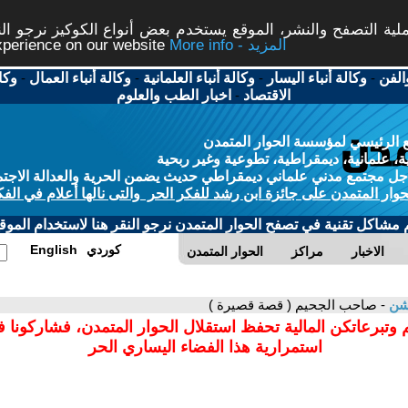
ة التصفح والنشر، الموقع يستخدم بعض أنواع الكوكيز نرجو النق
More info - المزيد
experience on our website
الفن
-
وكالة أنباء اليسار
-
وكالة أنباء العلمانية
-
وكالة أنباء العمال
-
وكا
الاقتصاد
-
اخبار الطب والعلوم
 الرئيسي لمؤسسة الحوار المتمدن
، علمانية، ديمقراطية، تطوعية وغير ربحية
ل مجتمع مدني علماني ديمقراطي حديث يضمن الحرية والعدالة الاجتم
حوار المتمدن على جائزة ابن رشد للفكر الحر والتى نالها أعلام في الفك
م مشاكل تقنية في تصفح الحوار المتمدن نرجو النقر هنا لاستخدام الموقع
كوردي
English
الاخبار
مراكز
الحوار المتمدن
وشن
- صاحب الجحيم ( قصة قصيرة )
 وتبرعاتكن المالية تحفظ استقلال الحوار المتمدن، فشاركونا 
استمرارية هذا الفضاء اليساري الحر