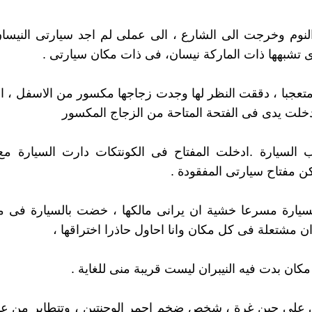
نوم وخرجت الى الشارع ، الى عملى لم اجد سيارتى النيسا
 تشبهها ذات الماركة نيسان، فى ذات مكان سيارتى .
تعجبا ، دققت النظر لها وجدت زجاجها مكسور من الاسفل ، 
دخلت يدى فى الفتحة المتاحة من الزجاج المكسور
 السيارة .ادخلت المفتاح فى الكونتكات دارت السيارة مع
كن مفتاح سيارتى المفقودة .
سيارة مسرعا خشية ان يرانى مالكها ، خضت بالسيارة فى م
ان مشتعلة فى كل مكان وانا احاول حاذرا اختراقها ،
ان بدت فيه النيبران ليست قريبة منى للغاية .
 على حين غرة ، شخص ضخم احمر الوجنتين ، وتتطاير من عين