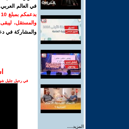
في العالم العربي
ب
والمستقل، ليبقى ص
والمشاركة في دع
ا‫
في رحيل جليل شهبا
المزيد.....