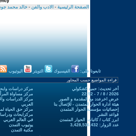
الصفحة الرئيسية
-
الادب والفن
-
خالد محمد ج
تابعونا على:
الفيسبوك
التويتر
اليوتيوب
أخر تحديث: حميد كشكولي
مركز دراسات وابحا
2026 / 8 / 7 - 22:52
مركز مساواة المرأ
عرض اخرعدد مع المقدمة و الصور
مركز الدراسات والاب
هيئة ادارة الحوار المتمدن - للإتصال بنا
العربي
إحصائيات مؤسسة الحوار المتمدن
مركز حق الحياة لمن
قواعد النشر
مركزابحاث ودراسات 
ابرز كتاب / كاتبات الحوار المتمدن
في العالم العربي
عدد الزوار: 3,428,536,432
يوتيوب التمدن
مكتبة التمدن