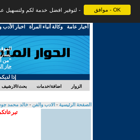
موافق - OK
لتوفير افضل خدمة لكم ولتسهيل عملي
أخبار عامة
-
وكالة أنباء المرأة
-
اخبار الأدب و
الموقع
يسارية
"من أج
حاز ال
إذا لديك
الزوار
اضافة/خدمات
بحث/الارشيف
الصفحة الرئيسية
-
الادب والفن
-
خالد محمد ج
تبرعاتكم