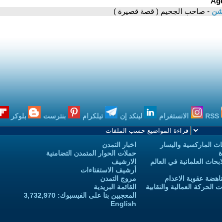
وشن
- صاحب الجحيم ( قصة قصيرة )
RSS
الانستغرام
لينكد إن
تيلكرام
بنترست
بلوكر
ث الماركسية واليسار
اخبار التمدن
ة
حملات الحوار المتمدن التضامنية
حاث العلمانية في العالم
الارشيف
أرشيف الاستفتاءات
اهضة عقوبة الاعدام
مروج التمدن
الحركة العمالية والنقابية
القائمة البريدية
المعجبين بنا على الفيسبوك: 3,732,970
English