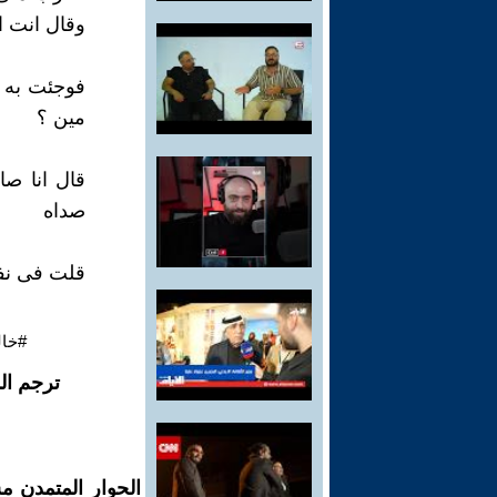
وقال انت ا
فوجئت به 
مين ؟
قال انا صا
صداه
قلت فى نفس
#خال
ترجم ال
الحوار المتمدن م