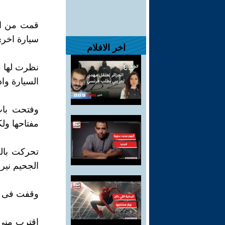
قمت من ال
سيارة اخرى
اخر الافلام
نظرت لها م
السيارة وا
وفتحت باب
مفتاحها ول
تحركت بال
الجحيم نير
وقفت فى مك
اقترب منى