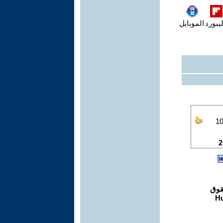
يبورد
الموبايل