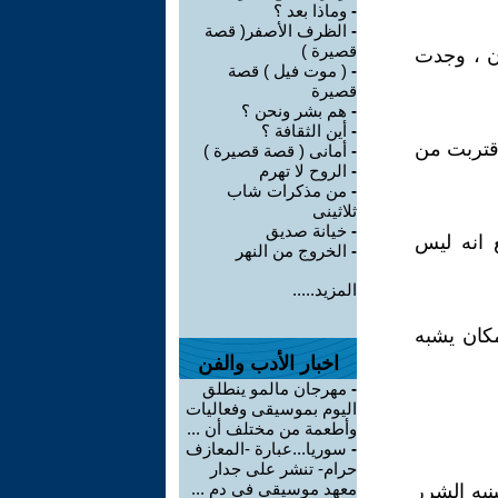
-
وماذا بعد ؟
-
الظرف الأصفر( قصة
قصيرة )
ن ، وجدت
-
( موت فيل ) قصة
قصيرة
-
هم بشر ونحن ؟
-
أين الثقافة ؟
اقتربت من
-
أمانى ( قصة قصيرة )
-
الروح لا تهرم
-
من مذكرات شاب
ثلاثينى
-
خيانة صديق
 انه ليس
-
الخروج من النهر
المزيد.....
كان يشبه
اخبار الأدب والفن
-
مهرجان مالمو ينطلق
اليوم بموسيقى وفعاليات
وأطعمة من مختلف أن ...
-
سوريا...عبارة -المعازف
حرام- تنشر على جدار
معهد موسيقي في دم ...
يه الشرر