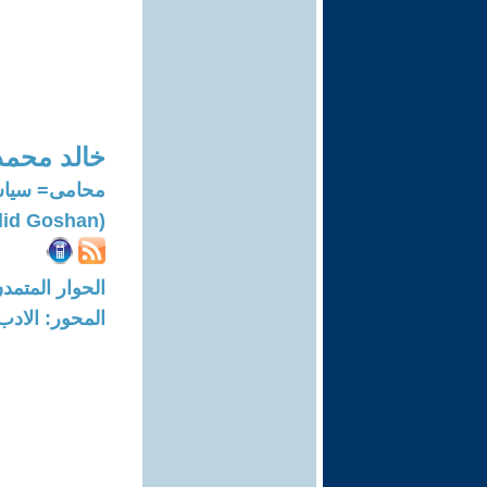
خالد محم
محامى= سياس
(Khalid Goshan)
الحوار المتمدن-العدد: 7645 - 23
المحور: الادب