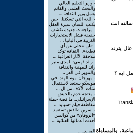
-
وزير التعليم العالي
والبحث العلمي والقائم
بعمل وزير الثقافة ...
-
اللغة التي تسكننا.. حين
الته انت
يكتب اللسان سيرة العقل
-
مراجعات جديدة تكشف
حقيقة فشل الاستخبارات
الغربية في ألبانيا ...
-
«لن نتخلى عن أي
ال يتردد
قطعة».. الثقافة تؤكد
ملاحقة الآثار العراقية ...
-
رائد فهمي: المدى منبر
رائد للمهنية والثقافة
والتنوير في العر ...
ل ايه ؟
-
مهرجان -يوم الهند- في
موسكو يستعد لاستقبال
مئات الآلاف من ال ...
-
منتجه خدم بالجيش
الإسرائيلي.. ما قصة حملة
Transl
مقاطعة فيلم -سبايد ...
-
نسرين طافش تستعيد
«الروقان» من كواليس
أحدث أعمالها الغنائية ...
اعية، والمساواة
المزيد.....