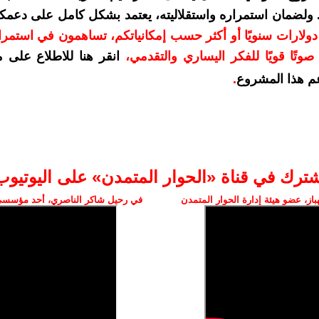
. ولضمان استمراره واستقلاليته، يعتمد بشكل كامل على دعمك
دعمكم بمبلغ 10 دولارات سنويًا أو أكثر حسب إمكانياتكم، تساهمون في استم
وتًا قويًا للفكر اليساري والتقدمي
،
انقر هنا للاطلاع على 
م هذا المشروع
.
شترك في قناة «الحوار المتمدن» على اليوتيوب
ز، عضو هيئة إدارة الحوار المتمدن
في رحيل شاكر الناصري، أحد مؤسسي 