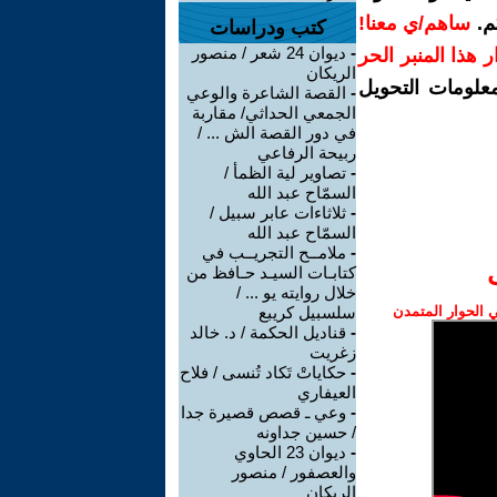
م.
ساهم/ي معنا!
كتب ودراسات
-
ديوان 24 شعر / منصور
رار هذا المنبر الحر
الريكان
معلومات التحويل
-
القصة الشاعرة والوعي
الجمعي الحداثي/ مقاربة
في دور القصة الش ... /
ربيحة الرفاعي
-
تصاوير لية الظمأ /
السمّاح عبد الله
-
ثلاثاءات عابر سبيل /
السمّاح عبد الله
-
ملامــح التجريــب في
كتابـات السيـد حـافظ من
خلال روايته يو ... /
الحوار المتمدن
سلسبيل كريبع
-
قناديل الحكمة / د. خالد
زغريت
-
حكاياتْ تَكاد تُنسى / فلاح
العيفاري
-
وعي ـ قصص قصيرة جدا
/ حسين جداونه
-
ديوان 23 الحاوي
والعصفور / منصور
الريكان