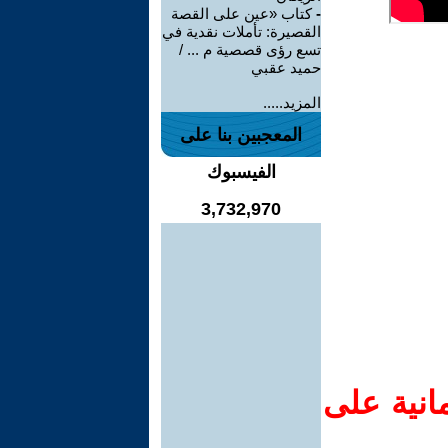
-
كتاب «عين على القصة
القصيرة: تأملات نقدية في
تسع رؤى قصصية م ... /
حميد عقبي
المزيد.....
المعجبين بنا على
الفيسبوك
3,732,970
انية على