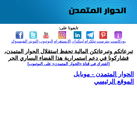
تابعونا على:
بودكاست
بنترست
تيلكرام
لينكدإن
الانستغرام
اليوتيوب
التويتر
الفيسبوك
تبرعاتكم وتبرعاتكن المالية تحفظ استقلال الحوار المتمدن،
فشاركونا في دعم استمرارية هذا الفضاء اليساري الحر
[اشترك في قناة ‫«الحوار المتمدن» على اليوتيوب]
الحوار المتمدن - موبايل
الموقع الرئيسي