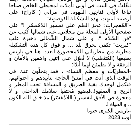
تنقّلتُ في البيت في أولى تأملات لمحيطي الخاص صباحا
تباعا لأولى فناجين القهوة. في مرآبي ( كاراج) على
أرضيته انتبهت لهذه التشكيلة الفوضوية:
-"المُعجزات: عجز العلم على تفسير اللامُفسّر !" على
صفحتها الأولى لمجلة من مجلاتي..على شمالها كُتَيب عن
"فن السّلام "، و على شمال الشِّمالي ذخيرة علب
"كبريت" تكفي لحرق بلد … و فوق كل هذه التشكيلة
مطرية من مطرياتي اللامحصورة العدد. هنا في باريس
بطبعها (المُتثعلب) لا تُعوّل على إثنين واهمين بالأمان و
الرفقة و لا تطمئن لهما أبدًا:
-المطريّات و معظم النساء- ، فقد يتخلّون عنك في
الوقت الذي أنت في أمسّ الحاجة لتأييدهم و احتوائهم،
فتكمل لوحدك بقية الطريق و المسافة تحت المطر و
الريح و الصقيع!..فيضيع مُختفيا سلامك الداخلي و لا
معجزة في الأفق لتفسير ( اللامُفسّر) مذ خلق الله الكون
.. و الحياة !.
-باريس الكبرى جنوبا
أوت 2023