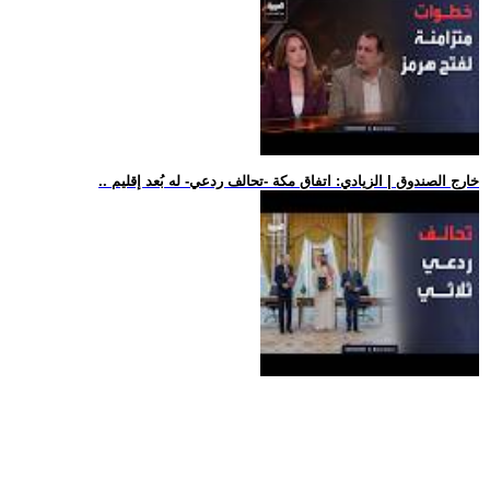
.. خارج الصندوق | الزيادي: اتفاق مكة -تحالف ردعي- له بُعد إقليم