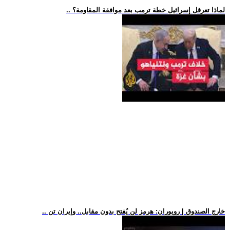
.. لماذا تعرقل إسرائيل خطة ترمب بعد موافقة المقاومة؟
.. خارج الصندوق | رويوران: هرمز لن يُفتح بدون مقابل.. وإيران تن