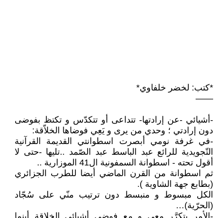
*كتب: لخضر خلفاوي*
——
-أشيائي -عن إرادتها- تتداعى أو تتكدّس و تكتظ بفوضى
دون إرادتي ؛ وحدي من يرى و يَعِي فوضاها الخلاّقة:
-في غرفة نومي أبصرت اسطوانتي القديمة القرآنية
التّجويدية للرائع عبد الباسط عبد الصّمد ..تليها -حتى لا
أقول تحته - اسطوانة السمفونية ال41 الموزارية ..
ثم اسطوانة من القرن الماضي أيضا للطرب الجزائري
(بطابع جهة الشاوية ).
الكل مبسوط و منبسط دون ترتيب منّي على سُجّاد
(الحرّية)…
-الأمر يتكرَّر معي و مع فوضى أشيائي الخلاقة أينما