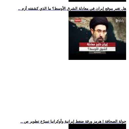
.. هل تغير موقع إيران في معادلة الشرق الأوسط؟ ما الذي كشفته أزم
.. جولة الصحافة | هرمز ورقة ضغط إيرانية وأوكرانيا تسرّع تطوير ص