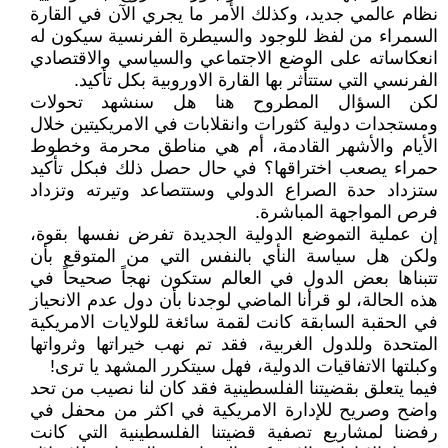
نظام عالمي جديد، وكذلك الأمر ما يجري الآن في القارة
السمراء من لفظ للوجود والسيطرة الفرنسية سيكون له
انعكاساته على الوضع الاجتماعي والسياسي والاقتصادي
الفرنسي التي ستتأثر بها القارة الاوروبية بكل تأكيد.
لكن السؤال المطروح هنا هل سنشهد تحولات
ومستجدات دولية كثورات وانقلابات في الامريكيتين خلال
الأيام والأشهر القادمة، أم هي مناطق محرمة وخطوط
حمراء يصعب اختراقها؟ في حال حصل ذلك فبكل تأكيد
ستزداد حدة الصراع الدولي وستتصاعد وتيرته وتزداد
فرص المواجهة المباشرة.
إن عملية التموضع الدولية الجديدة تفرض نفسها بقوة،
ولكن هل سياسة النأي بالنفس التي من المتوقع بأن
تتبناها بعض الدول في العالم ستكون نهجاً صحيحاً في
هذه الحالة، لو قرأنا الماضي لوجدنا بأن دول عدم الانحياز
في الحقبة السابقة كانت لقمة سائغة للولايات الامريكية
المتحدة وللدول الغربية، فقد تم نهب خيراتها وثرواتها
وكبلتها الاتفاقيات الدولية، فهل سيتكرر المشهد يا ترى!
فيما يتعلق بقضيتنا الفلسطينية فقد كان لنا نصيب من تحد
واضح وصريح للإدارة الامريكية في اكثر من محفل في
رفضنا لمشاريع تصفية قضيتنا الفلسطينية التي كانت