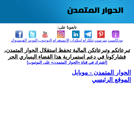
تابعونا على:
بودكاست
بنترست
تيلكرام
لينكدإن
الانستغرام
اليوتيوب
التويتر
الفيسبوك
تبرعاتكم وتبرعاتكن المالية تحفظ استقلال الحوار المتمدن،
فشاركونا في دعم استمرارية هذا الفضاء اليساري الحر
[اشترك في قناة ‫«الحوار المتمدن» على اليوتيوب]
الحوار المتمدن - موبايل
الموقع الرئيسي