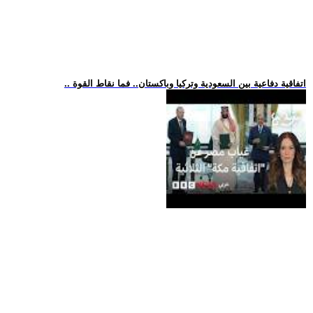
.. اتفاقية دفاعية بين السعودية وتركيا وباكستان.. فما نقاط القوة