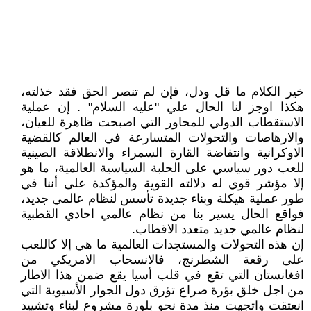
خير الكلام ما قل ودل، فإن لم تنصر الحق فقد خذلته،
هكذا اوجز لنا الحال علي "عليه السلام" . إن عملية
الاستقطاب الدولي للمحاور التي اصبحت ظاهرة للعيان،
والارهاصات والتحولات المتسارعة في العالم كالقضية
الاوكرانية وانتفاضة القارة السمراء والانطلاقة الصينية
للعب دور سياسي على الحلبة السياسية العالمية، ما هو
إلا مؤشر قوي له دلالته القوية والمؤكدة على أننا في
طور عملية هيكلة وبناء جديدة تأسس لنظام عالمي جديد،
فواقع الحال يسير بنا من نظام عالمي احادي القطبية
لنظام عالمي جديد متعدد الاقطاب.
إن هذه التحولات والمستجدات العالمية ما هي إلا كاللعب
على رقعة الشطرنج، فالانسحاب الامريكي من
افغانستان التي تقع في قلب أسيا يقع ضمن هذا الاطار
من اجل خلق بؤرة صراع تؤرق دول الجوار الأسيوية التي
انعتقت واتجهت منذ مدة نحو بلورة مشروع لبناء وتشييد