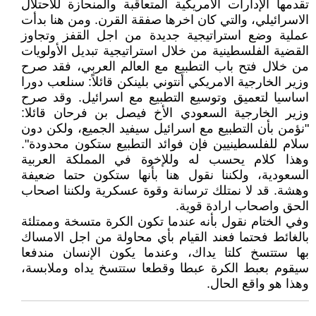
تقدمها الإدارات الامريكية المتعاقبة والمنحازة للاحتلال
الاسرائيلي، والتي كان اخرها صفقة القرن. ومن هنا بدأت
عملية وضع استراتيجية جديدة من اجل القفز وتجاوز
القضية الفلسطينية من خلال استراتيجية تبديل الأولويات
من خلال فتح باب التطبيع مع العالم العربي، فقد صرح
وزير الخارجية الامريكي أنتوني بلينكن قائلاً: سنلعب دورا
اساسيا لتعميق وتوسيع التطبيع مع اسرائيل. وقد صرح
وزير الخارجية السعودي الأخ فيصل بن فرحان قائلا:
"نؤمن بأن التطبيع مع اسرائيل سيفيد الجميع، ولكن دون
سلام للفلسطينيين فإن فوائد التطبيع ستكون محدودة".
وهذا كلام يحسب له وللإخوة في المملكة العربية
السعودية، ولكننا نقول هنا بأنها ستكون حتما ضعيفة
وهشة. قد لا نمتلك ترسانة وقوة عسكرية ولكننا اصحاب
الحق واصحاب ارادة قوية.
وفي الختام نقول بأنه عندما تكون الكرة متسخة وممتلئة
بالغائط فحتما فعند القيام بأي محاولة من اجل الامساك
بها ستتسخ كلتا يداك، وعندما يكون الإنسان مندفعا
سيقوم بعبط الكرة عبطا وقطعا ستتسخ يداه وملابسة،
وهذا هو واقع الحال.