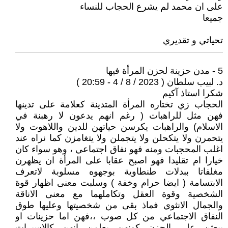
على ان محمد لم يشرع الحجاب للنساء
جميعا
تحياتي و تقديري
5 - ‎مدن حزينة لحزن المرأة فيها
د. لبيب سلطان ( 2023 / 8 / 4 - 20:59 )
شكرا استاذ آكيم
الحجاب زي تختاره المرأة المتدينة كعلامة على تدينها
فهن مثل للراهبات ( رغم انهم يدعون لا رهبنة في
الاسلام) والراهبات يكرسن حياتهن للدين واللاهوت ولا
يتحمرن ولا يتكحلن ولا يتجملن ولا يتغامزن كما نراه عند
اغلب المحجبات ومنه فهو نفاق اجتماعي ، وهو سواء كان
خيارا ام تقليدا فهو اصبح عقابا على المرأة ان يظهرن
مغلفاتا ببدلات طنطاوية بوجهوه مسلوبة لاتعرف
الابتسامة ( ايضا حرام وخفة ) وسلبت معنى اظهار قوة
الشخصية وقوة العقل وتكاملهما مع معنى الاناقة
والجمال الانثوي فماذ بقى من شخصيتها وعليها طوق
النفاق الاجتماعي من كل صوب ،،فهن اما حزينات او
يبعثن على الحزن كونهن يعلمن انهن كالاسيرات