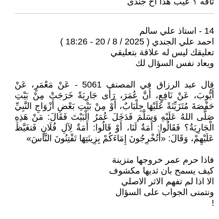
تافه ؟ عيب هذا اخ جندى
14 - استاذ علي سالم
احمد علي الجندي ( 2025 / 8 / 20 - 18:26 )
تعليقك ليس له علاقة بتعليقي
ويعاد نفس السؤال لك
قال عبد الرزاق في المصنف 5061 - عَنْ مَعْمَرٍ، عَنْ
أَيُّوبَ، عَنْ نَافِعٍ، أَنَّ عُمَرَ، رَأَى جَارِيَةً خَرَجَتْ مِنْ بَيْتِ
حَفْصَةَ مُتَزَيِّنَةً عَلَيْهَا جِلْبَابٌ، أَوْ مِنْ بَيْتِ بَعْضِ أَزْوَاجِ النَّبِيِّ
صَلَّى اللهُ عَلَيْهِ وَسَلَّمَ فَدَخَلَ عُمَرُ الْبَيْتَ فَقَالَ: مَنْ هَذِهِ
الْجَارِيَةُ؟ فَقَالُوا: أَمَةٌ لَنَا، أَوْ قَالُوا: أَمَةٌ لِآلِ فُلَانٍ فَتغَيَّظَ
عَلَيْهِمْ، وَقَالَ: «أَتُخْرِجُونَ إِمَاءَكُمْ بِزِينَتِهَا تَفْتِنُونَ النَّاسَ»
فاذا حرم عمر خروجها متزينة
كيف يسمح بان ثديها مكشوف
الا اذا لم تفهم الاثر الاصلي
ونتمنى الجواب على السؤال
!