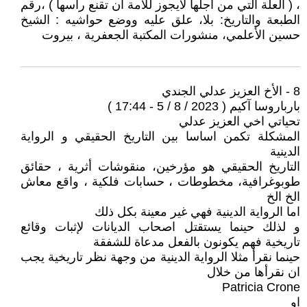
، ( العلة التي من أجلها لايجوز للأمة أن تقنع رأسها ) ،رقم
الطبعة والتاريخ: بلا، علق عليه ووضع حواشيه : الشيخ
حسين الأعلمي، منشورات المكتبة الجعفرية ، بيروت
8 - الأخ العزيز عدلي الجندي
بارباروسا آكيم ( 2023 / 8 / 5 - 17:44 )
تحياتي اخي العزيز عدلي
المشكلة تكمن اساسا بين التاريخ الحقيقي و الرواية
الدينية
التاريخ الحقيقي هو مؤرخين، منقوشات أثرية ، حقائق
طوبوغرافية، مخطوطات ، حسابات فلكية ، واقع معاش
الخ الخ
اما الرواية الدينية فهي غير معينة بكل ذلك
و لذلك حينما يستقتل اصحاب الديانات لإثبات وقائع
تاريخية فهم يكونون بالفعل مدعاة للشفقة
حينما نقرأ مثلا الرواية الدينية من وجهة نظر تاريخية يجب
ان نقرأها من خلال
Patricia Crone
او