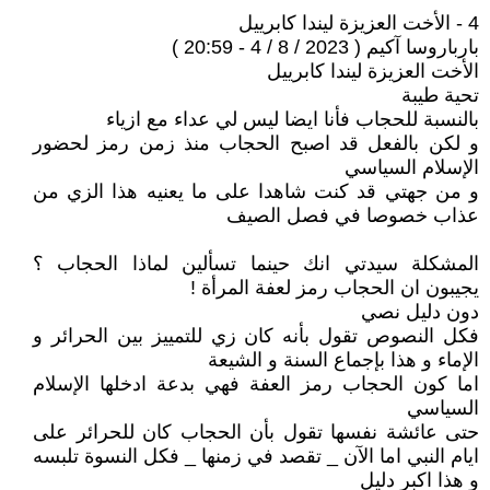
4 - الأخت العزيزة ليندا كابرييل
بارباروسا آكيم ( 2023 / 8 / 4 - 20:59 )
الأخت العزيزة ليندا كابرييل
تحية طيبة
بالنسبة للحجاب فأنا ايضا ليس لي عداء مع ازياء
و لكن بالفعل قد اصبح الحجاب منذ زمن رمز لحضور
الإسلام السياسي
و من جهتي قد كنت شاهدا على ما يعنيه هذا الزي من
عذاب خصوصا في فصل الصيف
المشكلة سيدتي انك حينما تسألين لماذا الحجاب ؟
يجيبون ان الحجاب رمز لعفة المرأة !
دون دليل نصي
فكل النصوص تقول بأنه كان زي للتمييز بين الحرائر و
الإماء و هذا بإجماع السنة و الشيعة
اما كون الحجاب رمز العفة فهي بدعة ادخلها الإسلام
السياسي
حتى عائشة نفسها تقول بأن الحجاب كان للحرائر على
ايام النبي اما الآن _ تقصد في زمنها _ فكل النسوة تلبسه
و هذا اكبر دليل