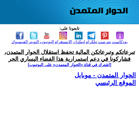
تابعونا على:
بودكاست
بنترست
تيلكرام
لينكدإن
الانستغرام
اليوتيوب
التويتر
الفيسبوك
تبرعاتكم وتبرعاتكن المالية تحفظ استقلال الحوار المتمدن،
فشاركونا في دعم استمرارية هذا الفضاء اليساري الحر
[اشترك في قناة ‫«الحوار المتمدن» على اليوتيوب]
الحوار المتمدن - موبايل
الموقع الرئيسي