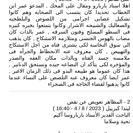
اهلا استاذ باربارو ومقال على المحك , المدعو عمر ابن
الخطاب تحديدا كان ينتسب الى الصحابه وهم كانوا
تشكيل عصابى اجرامى من اللصوص والبلطجيه
والصعاليك والشبيحه الاشرار وكانوا يتمتعوا بخبره كبيره
فى السطو المسلح وفنون السرقه , عمر بالذات كان
مصاب بالهوس الجنسى ومتلازمه الاستنكاح , كان يذهب
الى سوق النخاسه لكى يشترى فتاه من اجل الاستنكاح
والتهييص , كان معروف عنه الانحطاط والجرأه فى
ملامسه جسد الفتاه وبالذات مكان العفه والصدر
والمؤخره لكى يتأكد ان البضاعه جيده وتستحق الدنانير ,
هذا كان عموما هو طبيعه البدو فى ذلك الزمان الاغبر ,
عمر ايضا كان معروف عنه التلصص على النساء عندما
كانوا يذهبوا لقضاء الحاجه فى الصحراء
2 - المظاهر تعويض عن نقص
ليندا كبرييل ( 2023 / 8 / 4 - 16:40 )
الباحث القدير الأستاذ بارباروسا آكيم
تحية وسلاما