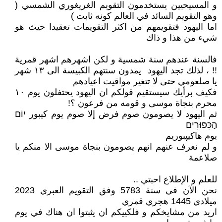
و المسيحيين يستخدمون التقويم الغريغوري الشمسي (
وهو التقويم السائد في العالم كونه ثابت )
اما اليهود فتقويمهم من اكثر التقويمات تعقيدا حيث هو
شيء من هذا و ذاك
فالسنة عندهم سنة شمسية و لكن اشهرهم اشهر قمرية
!! ، لذلك تجد اليهود يمدون سنتهم الكبيسة الى ١٣ شهر
يا صلعومي حتى لا تتغير مواقيت اعيادهم
فكيف برأيك سيستقيم قولكم ان اليهود يحتفلون يوم ١٠
محرم بنجاة موسى و قومه من فرعون ؟!
ثم اليهود لا يصومون صوم فرض إلا صوم يوم كيبور יוֹם
הַכִּפּוּרִים
يوم هاكيپبوريم
و لم نعرف عنهم انهم يصومون بنجاة موسى الا منكم يا
صلاعمة
للعلم و الإطلاع احبتي ..
نحن الآن في سنة 5783 وفق التقويم العبري 2023
ميلادي 1445 هجري قمري
اريد من مشايخكم و فلكييكم ان يثبتوا ان هناك في يوم