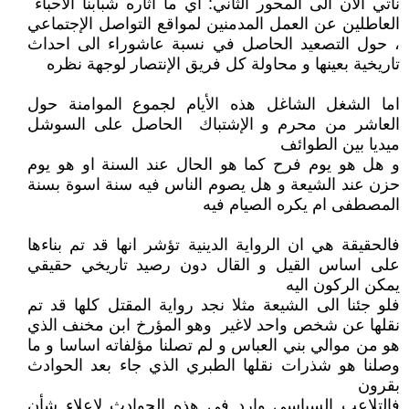
نأتي الآن الى المحور الثاني: اي ما أثاره شبابنا الأحباء
العاطلين عن العمل المدمنين لمواقع التواصل الإجتماعي
، حول التصعيد الحاصل في نسبة عاشوراء الى احداث
تاريخية بعينها و محاولة كل فريق الإنتصار لوجهة نظره
اما الشغل الشاغل هذه الأيام لجموع الموامنة حول
العاشر من محرم و الإشتباك الحاصل على السوشل
ميديا بين الطوائف
و هل هو يوم فرح كما هو الحال عند السنة او هو يوم
حزن عند الشيعة و هل يصوم الناس فيه سنة اسوة بسنة
المصطفى ام يكره الصيام فيه
فالحقيقة هي ان الرواية الدينية تؤشر انها قد تم بناءها
على اساس القيل و القال دون رصيد تاريخي حقيقي
يمكن الركون اليه
فلو جئنا الى الشيعة مثلا نجد رواية المقتل كلها قد تم
نقلها عن شخص واحد لاغير وهو المؤرخ ابن مخنف الذي
هو من موالي بني العباس و لم تصلنا مؤلفاته اساسا و ما
وصلنا هو شذرات نقلها الطبري الذي جاء بعد الحوادث
بقرون
فالتلاعب السياسي وارد في هذه الحوادث لإعلاء شأن