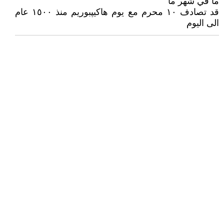
ما في شهر ما
قد تصادف ١٠ محرم مع يوم هاكيپبوريم منذ ١٥٠٠ عام
الى اليوم