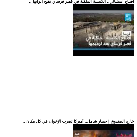
.. افتتاح استثنائي.. الكنيسة الملكية في قصر فرساي تفتح أبوابها
.. خارج الصندوق | حصار شامل.. أميركا تضرب الإخوان في كل مكان