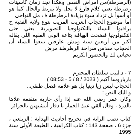
(الرطرطة)من أمراض النفس وهكذا نجد زمان كاسيتات
رطرطة يعني كلام فارغ لا يحل ولا بيربط والحال كما هو
أو أسوأ بل تزداد سوء بزيادة الرطرطة ف مل النواحي
أما موضوع الحجاب الغريب المريب بتوع ولاية الفقيه ح
يراقبوا النساء بالتكنولوجيا التصويرية يعني حتى
التكنولوجيا فضحت الهيافة بتاعة الولي الفقيه اللي بقاله
أكثر من أربعين سنة ومش عارفين يتبعوا النساء أن
الحجاب مقدس صراحة الرطرطة مرض
تحياتي لك والحضور الكريم
7 - د.لبيب سلطان المحترم
بارباروسا آكيم ( 2023 / 8 / 5 - 08:53 )
الحجاب ليس زيا دينيا بل هو علامة فصل طبقي..
و اليك النص :
وكان عمر رضي الله عنه إذا رأى جارية متقنعة علاها
بالدرة ، وقال ألقي عنك الخمار يا دفار أتتشبهين بالحرائر
كتاب نصب الراية في تخريح أحاديث الهداية : الزيلعي ،
جزء 6 ، صفحة 143 : كتاب الكراهية ، الطبعة الأولى سنة
1995