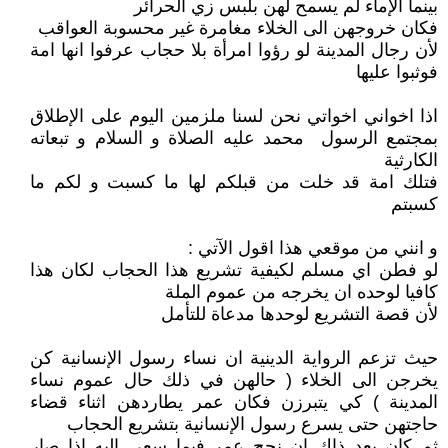
بينما الإماء لم يسمح لهن بلبس زي الحرائر
فكان خروجهن الى الخلاء مغامرة غير محسوبة العواقب
لأن رجال المدينة لو رؤوا امرأة بلا حجاب عرفوا انها امة
فوثبوا عليها
اذا اخواني اخواتي نحن لسنا ملزمين اليوم على الإطلاق
بمجتمع الرسول محمد عليه الصلاة و السلام و تبعاته
الكارثية
فتلك امة قد خلت من قبلكم لها ما كسبت و لكم ما
كسبتم
و انني من موقعي هذا اقول الآتي :
لو فطن اي مسلم لكيفية تشريع هذا الحجاب لكان هذا
كافيا لوحده ان يخرجه من عموم الملة
لأن قصة التشريع لوحدها مدعاة للتأمل
حيث تزعم الرواية الدينية ان نساء رسول الإنسانية كن
يخرجن الى الخلاء ( حالهن في ذلك حال عموم نساء
المدينة ) كي يتبرزن فكان عمر يطاردهن اثناء قضاء
حاجتهن حتى يسرع رسول الإنسانية بتشريع الحجاب
ثم كان بعد ذاك ان نجح عمر فيما سعى اليه اذا صار