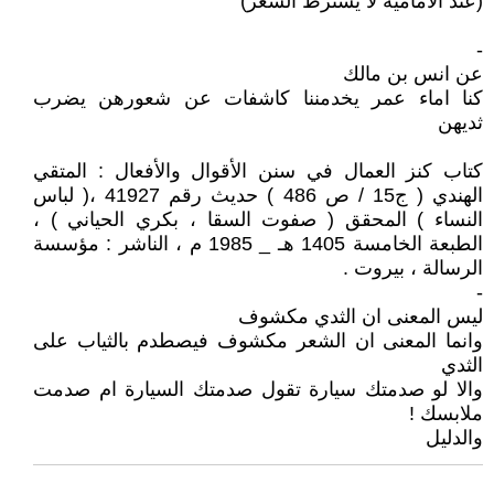
(عند الامامية لا يشترط الشعر)
-
عن انس بن مالك
كنا اماء عمر يخدمننا كاشفات عن شعورهن يضرب
ثديهن
كتاب كنز العمال في سنن الأقوال والأفعال : المتقي
الهندي ( ج15 / ص 486 ) حديث رقم 41927 ،( لباس
النساء ) المحقق ( صفوت السقا ، بكري الحياني ) ،
الطبعة الخامسة 1405 هـ _ 1985 م ، الناشر : مؤسسة
الرسالة ، بيروت .
-
ليس المعنى ان الثدي مكشوف
وانما المعنى ان الشعر مكشوف فيصطدم بالثياب على
الثدي
والا لو صدمتك سيارة تقول صدمتك السيارة ام صدمت
ملابسك !
والدليل