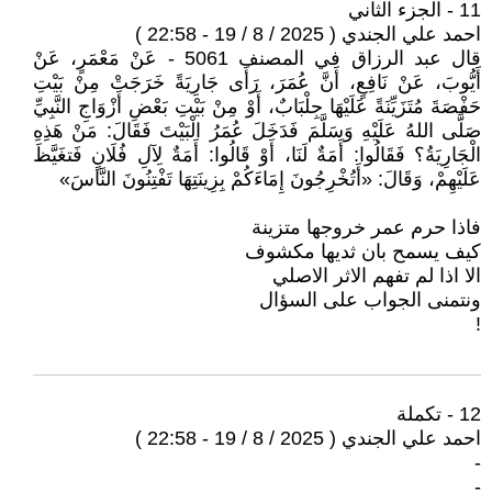
11 - الجزء الثاني
احمد علي الجندي ( 2025 / 8 / 19 - 22:58 )
قال عبد الرزاق في المصنف 5061 - عَنْ مَعْمَرٍ، عَنْ
أَيُّوبَ، عَنْ نَافِعٍ، أَنَّ عُمَرَ، رَأَى جَارِيَةً خَرَجَتْ مِنْ بَيْتِ
حَفْصَةَ مُتَزَيِّنَةً عَلَيْهَا جِلْبَابٌ، أَوْ مِنْ بَيْتِ بَعْضِ أَزْوَاجِ النَّبِيِّ
صَلَّى اللهُ عَلَيْهِ وَسَلَّمَ فَدَخَلَ عُمَرُ الْبَيْتَ فَقَالَ: مَنْ هَذِهِ
الْجَارِيَةُ؟ فَقَالُوا: أَمَةٌ لَنَا، أَوْ قَالُوا: أَمَةٌ لِآلِ فُلَانٍ فَتغَيَّظَ
عَلَيْهِمْ، وَقَالَ: «أَتُخْرِجُونَ إِمَاءَكُمْ بِزِينَتِهَا تَفْتِنُونَ النَّاسَ»
فاذا حرم عمر خروجها متزينة
كيف يسمح بان ثديها مكشوف
الا اذا لم تفهم الاثر الاصلي
ونتمنى الجواب على السؤال
!
12 - تكملة
احمد علي الجندي ( 2025 / 8 / 19 - 22:58 )
-
-