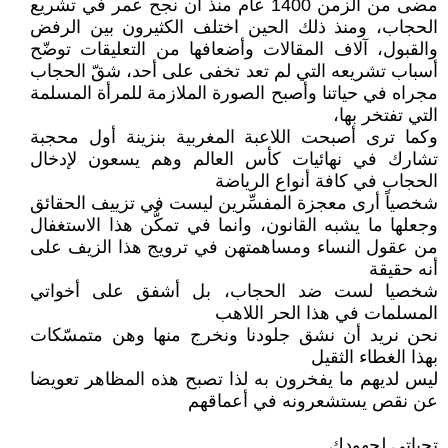
مضى من الزمن 1400 عام منذ أن نجح عمر في تشريع
الحجاب، ومنذ ذلك الحين اختلف الكثيرون بين الرفض
والقبول، آلاف المقالات وأضعافها من التعليقات توضّح
أسباب تشريعه التي لم تعد تخفى على أحد، شقّ الحجاب
مجراه في حياتنا وأصبح الصورة الملازمة للمرأة المسلمة
التي تفتخر بها،
وكما ترى أصبحت اللاعبة المغربية بنزينة أول محجبة
تشارك في نهائيات كأس العالم وهم يسعون لإدخال
الحجاب في كافة أنواع الرياضة
شخصياً أرى معجزة المفسِّرين ليست في تزييف الحقائق
وجعلها ما يشبه القانون، وانما في تمكُّن هذا الاستغفال
من عقول النساء ومساهمتهن في ترويج هذا الزيف على
أنه حقيقة
شخصيا لست ضد الحجاب، بل أشفق على أخواتي
المسلمات في هذا الحر اللاهب
نحن نريد أن نشق جلودنا ونخرج منها وهن متمسّكات
بهذا الغطاء الثقيل
ليس لديهم ما يفخرون به لذا تصبح هذه المظاهر تعويضا
عن نقص يستشعرونه في أعماقهم
تحياتي لجهودك