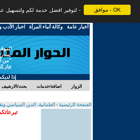
موافق - OK
لتوفير افضل خدمة لكم ولتسهيل عملي
أخبار عامة
-
وكالة أنباء المرأة
-
اخبار الأدب و
الموقع
يسارية
"من أج
حاز ال
إذا لديك
الزوار
اضافة/خدمات
بحث/الارشيف
الصفحة الرئيسية
-
العلمانية، الدين السياسي ونق
تبرعاتكم