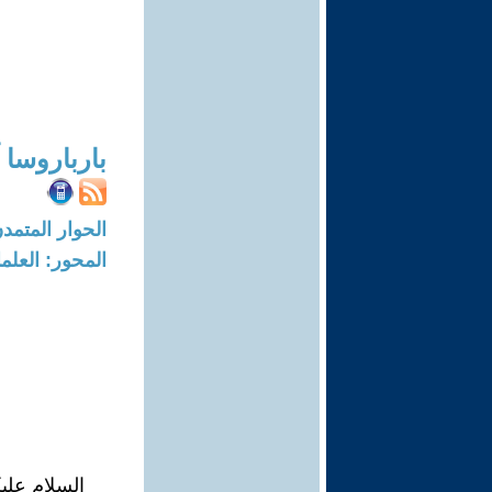
بارباروسا 
الحوار المتمدن-العدد: 7451 - 22
المحور: العلما
السلام عليك