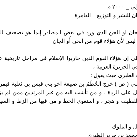
 ٢٠٠٠ م
ن للنشر و التوزيع _ القاهرة
جان او الجن الذي ورد في بعض المصادر إنما هو تصحيف للف
ليس لأن هؤلاء قوم من الجن أَو الجان
لى إن هؤلاء القوم الذين حاربوا الإسلام في مراحل تاريخية عد
 الجزيرة العربية ،
 الطبري حيث يقول :
نبي ( ص ) خرج الحُطَمُ بن ضبيعة اخو بني قيس بن ثعلبة فيمن
ل على الردة ، و من تأشب اليه من غير المرتدين ممن لم يز
قطيف و هجر ، و استغوى الخط و من فيها من الزط و السياب
ل و الملوك
حمد بن جرير الطبري