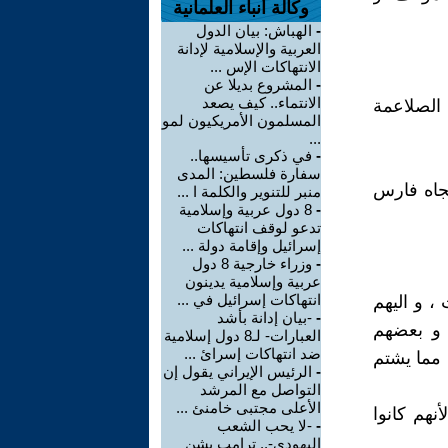
وكالة أنباء العلمانية
-
الهباش: بيان الدول
العربية والإسلامية لإدانة
الانتهاكات الإس ...
-
المشروع بديلا عن
الانتماء.. كيف يصعد
 الصلاعمة
المسلمون الأمريكيون لمو
...
-
في ذكرى تأسيسها..
سفارة فلسطين: المدى
 تجاه فارس
منبر للتنوير والكلمة ا ...
-
8 دول عربية وإسلامية
تدعو لوقف انتهاكات
إسرائيل وإقامة دولة ...
-
وزراء خارجية 8 دول
عربية وإسلامية يدينون
انتهاكات إسرائيل في ...
، و اليهم
-
-بيان إدانة بأشد
 و بعضهم
العبارات- لـ8 دول إسلامية
ضد انتهاكات إسرائ ...
 مما يشتم
-
الرئيس الإيراني يقول إن
التواصل مع المرشد
الأعلى مجتبى خامنئ ...
نهم كانوا
-
-لا يحب الشعب
اليهودي-.. ترامب يشن