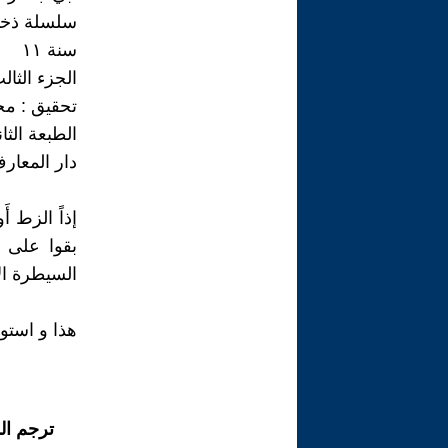
سلسلة ذخائر
سنة ١١
الجزء الثالث
تحقيق : مح
الطبعة الثان
دار المعار
إذاً الزط 
بقوا على ك
السيطرة ال
هذا و استو
ترجم ال