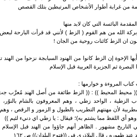
مة من غرابة أطوار الأشخاص المرتبطين بتلك القصص
لمقدمة البائسة التي كان لابد منها
ركة الله من هم القوم ( الزط ) لأنني قد قرأت البارحة لبعض
ون ان الزط كائنات روحية من الجان !
َيها الإخوة إن الزط كانوا من الهنود السيابجة نزحوا من الهند
البصرة ثم الجزيرة العربية قبل الإسلام
تاب المروءة و خوارمها :
( محيط المحيط )) : (( الزط طائفة من أَصل الهند مُعرَّب جت 
ب الزطية ، الواحد زطي ، وهم المعروفون بالشام بالنوّر،
طربية لأن مهنتهم التطريب بالطبول و الزمور و الرقص ، وهم
وهو أي اللفظ مما يشتم به)؛ فيقال : يا زطي اي دنيء لئيم ))
التاريخ مشهور . الظاهر أنهم جاؤوا من الهند قبل الإسلام لأ
 عند ظهوره ، قال البلاذري في ((فتوح البلدان)) ص ١٦٢