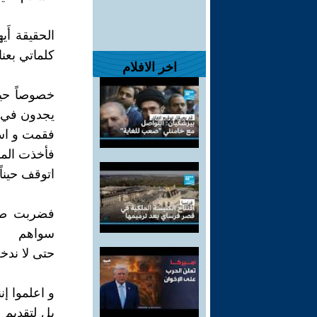
الحقيقة أَ
كلماتي بعنا
اخر الافلام
خصوصاً حين
يجدون في ب
فقمت و اس
فأخذت المد
اتوقف حيناً
فضربت صفح
سواهم
حتى لا ندخ
و اعلموا إنن
بل لتقديم 