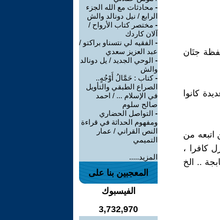
-
محادثات مع الله الجزء
الرابع / نيل دونالد والش
-
مختصر كتاب الأرواح /
آلان كاردك
-
الفقيه لي نتسناو براكتو /
ظة جتَان
عبد العزيز سعدي
-
الوحي الجديد / يل دونالد
والش
-
كتاب : حَمَّالُ أَوْجُهٍ..
الصراع الطبقي والتأويل
يدة كانوا
في الإسلام ... / احمد
صالح سلوم
-
التواصل الحضاري
ومفهوم الحداثة في قراءة
النص القراني / عمار
 اتبعه من
التميمي
ل كافرا ،
المزيد.....
جة .. الخ
المعجبين بنا على
الفيسبوك
3,732,970