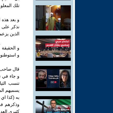
تلك المعلو
و بعد هذه ا
نذكر على ب
الذين يزعم
و الحقيقة أ
و استوطنوا 
قال صاحب ك
و جاء في (
تنسب الثيا
يسميهم الم
به (كذا اي 
وذكرهم في 
كثيري العدد