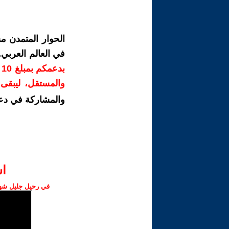
الحوار المتمدن م
في العالم العربي
ب
والمستقل، ليبقى ص
والمشاركة في دع
ا‫
في رحيل جليل شهبا