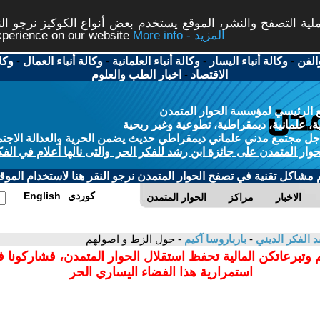
ة التصفح والنشر، الموقع يستخدم بعض أنواع الكوكيز نرجو النق
More info - المزيد
experience on our website
الفن
-
وكالة أنباء اليسار
-
وكالة أنباء العلمانية
-
وكالة أنباء العمال
-
وكا
الاقتصاد
-
اخبار الطب والعلوم
 الرئيسي لمؤسسة الحوار المتمدن
، علمانية، ديمقراطية، تطوعية وغير ربحية
ل مجتمع مدني علماني ديمقراطي حديث يضمن الحرية والعدالة الاجتم
حوار المتمدن على جائزة ابن رشد للفكر الحر والتى نالها أعلام في الفك
م مشاكل تقنية في تصفح الحوار المتمدن نرجو النقر هنا لاستخدام الموقع
كوردي
English
الاخبار
مراكز
الحوار المتمدن
د الفكر الديني
-
بارباروسا آكيم
- حول الزط و اصولهم
 وتبرعاتكن المالية تحفظ استقلال الحوار المتمدن، فشاركونا 
استمرارية هذا الفضاء اليساري الحر