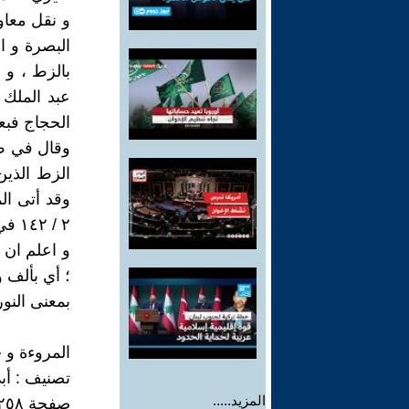
البصرة و ا
بالزط ، و 
عبد الملك 
الحجاج فبع
الزط الذين
٢ / ١٤٢ في وقائع السنة التاسعة للهجرة ؛ فأنظره
و اعلم ان 
؛ أي بألف ون
بمعنى النور
المروءة و 
تصنيف : أ
المزيد.....
صفحة ٢٥٨