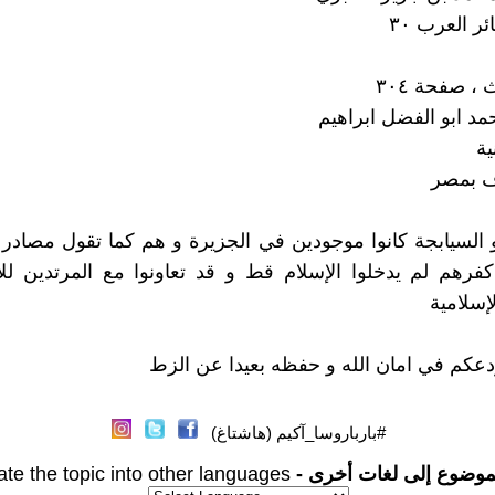
 العرب ٣٠
 ، صفحة ٣٠٤
مد ابو الفضل ابراهيم
ية
ف بمصر
أَو السيابجة كانوا موجودين في الجزيرة و هم كما تقول مصادر
فرهم لم يدخلوا الإسلام قط و قد تعاونوا مع المرتدين لل
إسلامية
دعكم في امان الله و حفظه بعيدا عن الزط
#بارباروسا_آكيم (هاشتاغ)
موضوع إلى لغات أخرى -
ate the topic into other languages