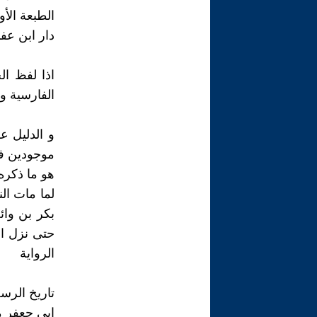
الطبعة الأولى _
دار ابن عفا
اذا لفظ ال
الفارسية و 
و الدليل ع
موجودين في
هو ما ذكره
لما مات ال
بكر بن وائ
حتى نزل ال
الرواية
تاريخ الرس
ابي جعفر م