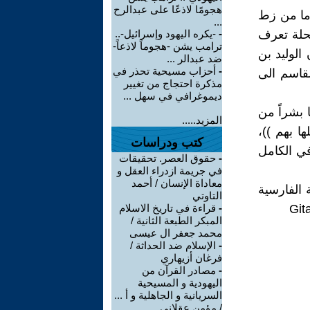
هجومًا لاذعًا على عبدالرح
م الى السواحل قوما من زط
...
محلة تعرف
-
-يكره اليهود وإسرائيل-..
ترامب يشن -هجوماً لاذعاً-
الوليد بن
ضد عبدالر ...
-
أحزاب مسيحية تحذر في
قاسم الى
مذكرة احتجاج من تغيير
ديموغرافي في سهل ...
يها بشراً من
المزيد.....
ا بهم ))،
كتب ودراسات
 ابن الأثير في الكامل
-
حقوق العصر. تحقيقات
في جريمة ازدراء العقل و
معاداة الإنسان / أحمد
 الفارسية
التاوتي
-
قراءة في تاريخ الاسلام
المبكر الطبعة الثانية /
محمد جعفر ال عيسى
-
الإسلام ضد الحداثة /
فرغان أزيهاري
-
مصادر القرآن من
اليهودية و المسيحية
السريانية و الجاهلية و أ ...
/ مؤمن عقلاني