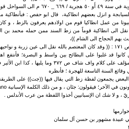
و نقل معاوية في سنة ٤٩ أَو ٥٠ هجرية / ٦٦٩ _ ٦٧٠ 
لسيابجة و انزل بعضهم انطاكية، قال ابو حفص : فبأنطاكية 
بيوتا من عمل انطاكيا قوم من اولادهم يعرفون بالزط ، و كان 
نقل الى انطاكية قوماً من زط السند ممن حمله محمد بن ال
ث بهم الحجاج الى الشام ))،
وقال في ص ١٧١ : (( وقد كان المعتصم بالله نقل الى عين زربة و نواح
 كانوا قد غلبوا على البطائح بين واسط و البصرة؛ فأنتفع اهله
وقد أتى المؤلف على كلام واف شاف ص ٣٧٢ وما يليها ، كذا
البعض يجمعون لفظة زط التي يقال فيها ((جت)) على الطريقة
ون في الآخر؛ فيقولون: جتَان ، و من ذلك الكلمة الإسبانية Gitano
يّ ، و لا شك ان الإسبانيين أخذوا اللفظة من عرب الأندلس .
خوارمها
بي عبيدة مشهور بن حسن آل سلمان