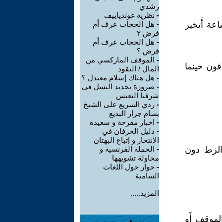
رشدي
-
نظرية غوندياييف
عة أَتخير
-
هل الحجاب عرف أم
فرض ٢
-
هل الحجاب عرف أم
فرض ؟
-
الموقف الماركسي من
قون حينما
المال / النقود
-
هل هناك إسلام معتدل ؟
-
ضرورة تحديد النسل في
شرقنا التعيس
-
ردي السريع على الشيخ
بسام جرار البديع
-
اخبار مفرحة و سعيدة
-
دليل الخرفان في
الإنتحار و إتباع البهتان
الزط دون
-
الحملة الفرنسية و
محاولة تشويهها
-
حوار حول اللغات
السامية
المزيد.....
موقف أَو