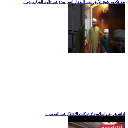
.. بعد تكريم شيخ الأزهر له.. الطفل أنس يبدع في تلاوة القرآن بدو
.. إدانة عربية وإسلامية لانتهاكات الاحتلال في القدس