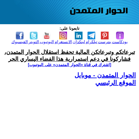
تابعونا على:
بودكاست
بنترست
تيلكرام
لينكدإن
الانستغرام
اليوتيوب
التويتر
الفيسبوك
تبرعاتكم وتبرعاتكن المالية تحفظ استقلال الحوار المتمدن،
فشاركونا في دعم استمرارية هذا الفضاء اليساري الحر
[اشترك في قناة ‫«الحوار المتمدن» على اليوتيوب]
الحوار المتمدن - موبايل
الموقع الرئيسي