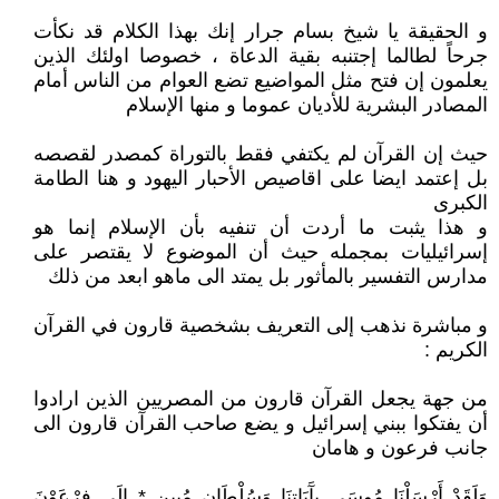
و الحقيقة يا شيخ بسام جرار إنك بهذا الكلام قد نكأت
جرحاً لطالما إجتنبه بقية الدعاة ، خصوصا اولئك الذين
يعلمون إن فتح مثل المواضيع تضع العوام من الناس أمام
المصادر البشرية للأديان عموما و منها الإسلام
حيث إن القرآن لم يكتفي فقط بالتوراة كمصدر لقصصه
بل إعتمد ايضا على اقاصيص الأحبار اليهود و هنا الطامة
الكبرى
و هذا يثبت ما أردت أن تنفيه بأن الإسلام إنما هو
إسرائيليات بمجمله حيث أن الموضوع لا يقتصر على
مدارس التفسير بالمأثور بل يمتد الى ماهو ابعد من ذلك
و مباشرة نذهب إلى التعريف بشخصية قارون في القرآن
الكريم :
من جهة يجعل القرآن قارون من المصريين الذين ارادوا
أن يفتكوا ببني إسرائيل و يضع صاحب القرآن قارون الى
جانب فرعون و هامان
وَلَقَدْ أَرْسَلْنَا مُوسَى بِآَيَاتِنَا وَسُلْطَانٍ مُبِينٍ * إِلَى فِرْعَوْنَ