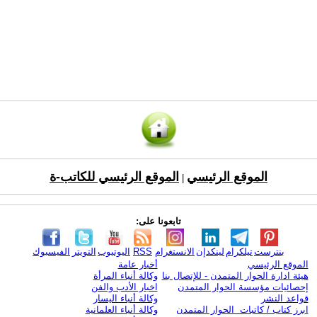
الموقع الرئيسي
الموقع الرئيسي للكاتب-ة
|
تابعونا على:
بنترست
تيلكرام
لينكدإن
الانستغرام
RSS
اليوتيوب
التويتر
الفيسبوك
الموقع الرئيسي
أخبار عامة
هيئة ادارة الحوار المتمدن - للإتصال بنا
وكالة أنباء المرأة
إحصائيات مؤسسة الحوار المتمدن
اخبار الأدب والفن
قواعد النشر
وكالة أنباء اليسار
ابرز كتاب / كاتبات الحوار المتمدن
وكالة أنباء العلمانية