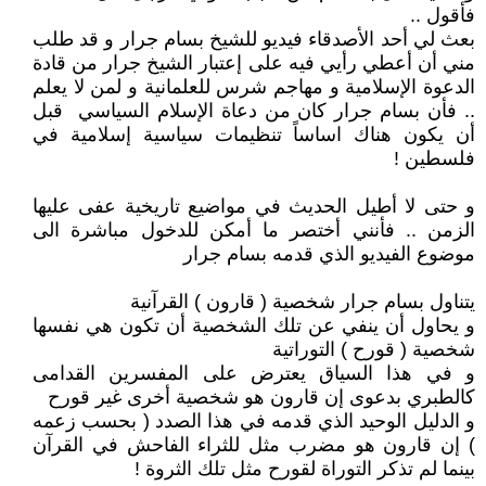
فأقول ..
بعث لي أحد الأصدقاء فيديو للشيخ بسام جرار و قد طلب
مني أن أعطي رأيي فيه على إعتبار الشيخ جرار من قادة
الدعوة الإسلامية و مهاجم شرس للعلمانية و لمن لا يعلم
.. فأن بسام جرار كان من دعاة الإسلام السياسي قبل
أن يكون هناك اساساً تنظيمات سياسية إسلامية في
فلسطين !
و حتى لا أطيل الحديث في مواضيع تاريخية عفى عليها
الزمن .. فأنني أختصر ما أمكن للدخول مباشرة الى
موضوع الفيديو الذي قدمه بسام جرار
يتناول بسام جرار شخصية ( قارون ) القرآنية
و يحاول أن ينفي عن تلك الشخصية أن تكون هي نفسها
شخصية ( قورح ) التوراتية
و في هذا السياق يعترض على المفسرين القدامى
كالطبري بدعوى إن قارون هو شخصية أخرى غير قورح
و الدليل الوحيد الذي قدمه في هذا الصدد ( بحسب زعمه
) إن قارون هو مضرب مثل للثراء الفاحش في القرآن
بينما لم تذكر التوراة لقورح مثل تلك الثروة !