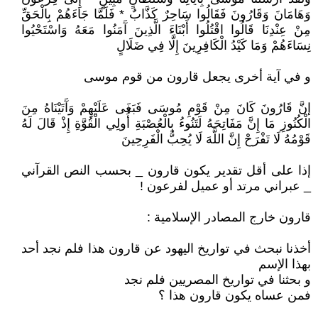
وَهَامَانَ وَقَارُونَ فَقَالُوا سَاحِرٌ كَذَّابٌ * فَلَمَّا جَاءَهُمْ بِالْحَقِّ
مِنْ عِنْدِنَا قَالُوا اقْتُلُوا أَبْنَاءَ الَّذِينَ آَمَنُوا مَعَهُ وَاسْتَحْيُوا
نِسَاءَهُمْ وَمَا كَيْدُ الْكَافِرِينَ إِلَّا فِي ضَلَالٍ
و في آية أخرى يجعل قارون من قوم موسى
إنَّ قَارُونَ كَانَ مِنْ قَوْمِ مُوسَى فَبَغَى عَلَيْهِمْ وَآَتَيْنَاهُ مِنَ
الْكُنُوزِ مَا إِنَّ مَفَاتِحَهُ لَتَنُوءُ بِالْعُصْبَةِ أُولِي الْقُوَّةِ إِذْ قَالَ لَهُ
قَوْمُهُ لَا تَفْرَحْ إِنَّ اللَّهَ لَا يُحِبُّ الْفَرِحِينَ
إذا على أقل تقدير يكون قارون _ بحسب النص القرآني
_ عبراني مرتد أو عميل لفرعون !
قارون خارج المصادر الإسلامية :
أخذنا نبحث في تواريخ اليهود عن قارون هذا فلم نجد أحد
بهذا الإسم
و بحثنا في تواريخ المصريين فلم نجد
فمن عساه يكون قارون هذا ؟