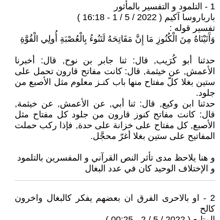
1 - التلمود و التفسير بالمأثور
بارباروسا آكيم ( 2022 / 5 / 1 - 16:18 )
تفسير قوله :
وَآَتَيْنَاهُ مِنَ الْكُنُوزِ مَا إِنَّ مَفَاتِحَهُ لَتَنُوءُ بِالْعُصْبَةِ أُولِي الْقُوَّةِ
حدثنا أبو كُرَيب, قال: ثنا جابر بن نوح, قال: أخبرنا
الأعمش, عن خيثمة, قال: كانت مفاتح قارون تحمل على
ستين بغلا كلّ مفتاح منها باب كنـز معلوم مثل الأصبع من
جلود.
حدثنا ابن وكيع, قال: ثنا أبي, عن الأعمش, عن خيثمة,
قال: كانت مفاتح كنوز قارون من جلود كل مفتاح مثل
الأصبع, كل مفتاح على خزانة على حدة, فإذا ركب حملت
المفاتيح على ستين بغلا أغرّ محجَّل.
و هنا يلاحظ مدى تأثر النص القرآني و المفسرين بالتلمود
و الإختلاف الوحيد كان في عدد البغال
2 - او بالاحرى الفرق ان بعضهم يفكر كالبغال واخرون
كالح
المتابع ( 2022 / 5 / 2 - 00:25 )