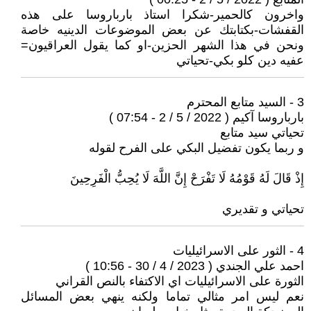
واخرون كالحمير-شكرا استاذ بارباروسا على هذه
القفشات-بكتابتك عن بعض الموضوعات الدينيه خاصة
ونحن في هذا الشهر الحزين-او كما يقول العراقيون=
عفيه دين كلو بكي-تحياتي
3 - السيد متابع المحترم
بارباروسا آكيم ( 2022 / 5 / 2 - 07:54 )
تحياتي سيد متابع
و ربما يكون تفضيل البكي على الفرح لقوله
إِذْ قَالَ لَهُ قَوْمُهُ لَا تَفْرَحْ إِنَّ اللَّهَ لَا يُحِبُّ الْفَرِحِينَ
تحياتي و تقديري
4 - الثور على الاسرائيليات
احمد علي الجندي ( 2023 / 4 / 30 - 10:56 )
الثورة على الاسرائيليات اي الاكتفاء بالنص القراني
نعم ليس امر مثالي تماما ولكنه ينهي بعض المسائل