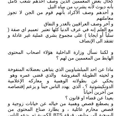
كحال بعض المعممين الذين وصف أحدهم شعب كامل
بأنه ديوث لأنه يشرب من مياه النيل
و أحدهم وصف الأكراد بأنهم قوم من الجن لا تجوز
معاملتهم
و آخر وصف العراقيين بالغدر و النفاق
مع العلم إنه في عرف الدنيا كلها تعتبر تعميم اي صفة (
سلباً أَو ايجابا ) على مجموع بشري عملية غير عادلة و
تفتقد الى الإنصاف
و لكننا نسأل وزارة الداخلية هؤلاء اصحاب المحتوى
الهابط من المعممين من لهم ؟
ماذا عن احد الميلشياويين الذي يتباهى بعضلاته المنفوخة
و لحيته الطويلة المفروشة والذي قضى عمره وهو
يحكي عن بطولاته الوهمية و معاركه الإعلامية
الدونكيشوتية ؟ ، الذي يهدد الناس حيناً و يزعم إقتصاصه
من آخرين أحياناً
بعيدا عن قضاء او قانون ؟
و يصطنع قصص وهمية من خياله عن خيانات زوجية و
قصص محارم عائلية ، و يطارد صناع المحتوى من
البوبجية الى متابعي فرقة BTS الكورية ثم يدعو الناس