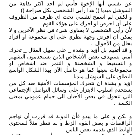
عن نفسي أيها الإخوة فأنني لم اجد اكثر تفاهة من
السوشل ميديا (( هذا رأيي الشخصي بكل صراحة ))
و لكنني لم اسمح لنفسي تحت اي ظرف من الظروف
على أن احرض او احرك على هؤلاء القوم
لأن رأيي الشخصي لا يساوي شيء في نظر الآخرين و لا
يمكن ان افرض وجهة نظري على اي مجموعة او افراد
بحال من الأحوال .
و قد أتفهم بل أؤيد و بشدة _ على سبيل المثال _ تحرك
أمني يستهدف بعض الأشخاص الذين يستخدمون التشهير
و التسقيط و الشخصنة و التنمر ضد اشخاص او
مجموعات بعينها كما هو حاصل الآن بهذا الشكل الواسع
النطاق على السوشل ميديا
اؤيد و بشدة ان تتحرك المؤسسات الأمنية ضد كل من
يستخدم اسلوب الابتزاز على وسائل التواصل الإجتماعي
التي تتحول في بعض الأحيان الى حمام عمومي بمعنى
الكلمة .
و لكن و على ما يبدو فأن الدولة قد قررت أن تهاجم
الراقصات و بعض القوم الزط و لم تنظر مثلاً للمحتوى
الهابط الذي يقدمه بعض الناس