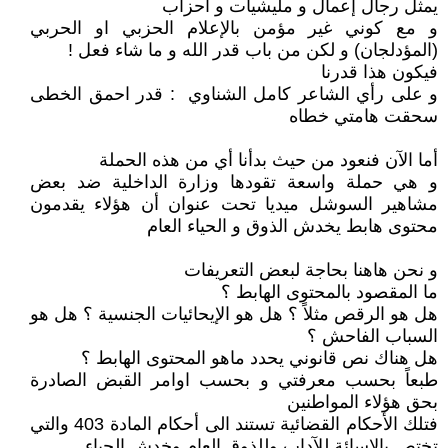
يمثل رجال إعمال و مليشيات و احزاب
و مع كوني غير مؤمن بالإعلام الحزبي او الحربي
(المؤدلجان) و لكن من باب قدر الله و ما شاء فعل !
فيكون هذا قدرنا
و على رأي الشاعر كامل الشناوي : قدر احمق الخطى
سحقت هامتي خطاه
أما الآن فنعود من حيث بدأنا أي من هذه الحملة
و هي حملة واسعة تقودها وزارة الداخلية ضد بعض
مشاهير السوشل ميديا تحت عنوان أن هؤلاء يقدمون
محتوى هابط يخدش الذوق و الحياء العام
و نحن هاهنا بحاجة لبعض التعريفات
ما المقصود بالمحتوى الهابط ؟
هل هو الرقص مثلاً ؟ هل هو الإيحائيات الجنسية ؟ هل هو
السباب الفاحش ؟
هل هناك نص قانوني يحدد ماهو المحتوى الهابط ؟
طبعاً بحسب معرفتي و بحسب اوامر القبض الصادرة
بحق هؤلاء المواطنين
فتلك الأحكام القضائية تستند الى أحكام المادة 403 والتي
تختص بالإسائة للآداب وللذوق العام وخدش الحياء