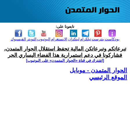
تابعونا على:
بودكاست
بنترست
تيلكرام
لينكدإن
الانستغرام
اليوتيوب
التويتر
الفيسبوك
تبرعاتكم وتبرعاتكن المالية تحفظ استقلال الحوار المتمدن،
فشاركونا في دعم استمرارية هذا الفضاء اليساري الحر
[اشترك في قناة ‫«الحوار المتمدن» على اليوتيوب]
الحوار المتمدن - موبايل
الموقع الرئيسي