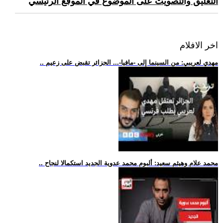
التعليق والتصويت على الموضوع في الموقع الرئيسي
اخر الافلام
.. مهدي لعريبي: من السينما إلى -مافيا-... الجزائر تقبض على زعيم
.. محمد علام وهيثم سعيد: ألبوم محمد عدوية الجديد استكمالا لنجاح