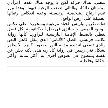
بمعنى، هناك حركة لكن لا يوجد هناك تقدم. امرأتان
مبذولتان دائمًا، وبالتالي تصعب الرغبة فيهما. وهذا يبرر
عدم ارتياح الشخصية الرئيسية، وعدم انعكاس رغباتها
العميقة على أرض الواقع.
هناك تكريم لباريس، لحياة مرغوبة ومتحررة، على عكس
الوجود القمعي والجنائزي في ظل الديكتاتورية. كل فصل
يغطي بالضبط الإقامة الباريسية للراوي. كأنها رواية
لكاتب فرنسي. الظل "الألباني" الذي يثقل كاهل النص
والذي تسعى لتبديده مدينة النور بصعوبة كبيرة، لا يظهر
بشكل فني رصين في رواية كاداريه هذه. لكنه يعلن عن
نفسه بسطوع في نصوص أخرى له، أكثر متانة، وأكثر
إحكامًا وفاعلية.