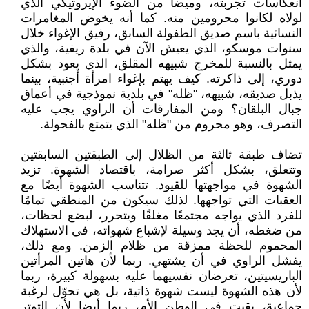
انعكاسات تجربته، وميضا من الضوء الإيروتيكي الذي
لولاه لكانوا محرومين منه. كما أنه يخوض المغامرات
النسائية باسم صديق الطفولة السابق، رفيق الإغواء خلال
سنوات موسكو، الذي يعيش الآن في بلدة ريفية، والذي
يمثل بالنسبة للمخرج شبيهه المقلق، الذي يعود بشكل
دوري، إلى ذاكرته. كيف يهتم بإغواء امرأة أجنبية، بينما
يذبل صديقه، شبيهه، "ظله" في بلدية نموذجية في أعماق
جبال البلقان؟ ومن المفارقات أن الراوي يجب عليه
التصرف، وهو محروم من "ظله" الذي يتمتع بالفحولة.
تضاف طبقة ثالثة من الظلال إلى الطبقتين السابقتين
وتتعلق، بشكل أكثر صرامة، باقتصاد الشهوة. تزيد
الشهوة في مواجهتها للقيود. تتناسب الشهوة أيضًا مع
العقبات التي تواجهها. لذلك سيكون من المنطقي تمامًا
للفرد الذي يواجه مجتمعًا مغلقًا ويتحرر، لبضع لحظات،
من ضغطه، أن يجد وسيلة لإشباع شهواته، في الاستهلاك
المحموم للحظة ممزقة من ظلام الزمن. ومع ذلك،
يفشل الراوي في أن يشتهي. ربما لأن هاتين المرأتين
الباريسيتين، تعرضان نفسيهما عليه بسهولة كبيرة، ربما
لأن هذه الشهوة ليست شهوة ذاتية، بل هي تحوّل لرغبة
جماعية، بقيت في الوطن الأم، ربما أيضا لأن التوتر