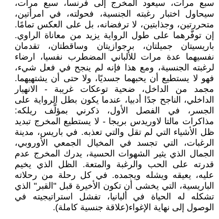
سبع مرات، سيعود المخرج إلى فرنسا، سبع مرات،
سيحاول اختبار رغبته الجنسية، فحولته، في امرأتين،
متحررتين، وجذابتين، لا ترفضانه، بل على العكس تمامًا.
إن توفّرهما على طول الرواية يزيد من معاناة الراوي.
باريسيتان جميلتان، برجوازيتان وساقطتان، تقدمان
نفسيهما عدة مرات للألباني المضطرب نفسيا، ارضاء
لرغبته الجنسية، ومع هذا فإنه لم ينجح في فعل شيء،
فهو لا يستطيع أن يحبهما جسديًا، ولا حتى أن يشتهيهما.
مجمد من الداخل، ضحية توعكات غريبة - الانهيار
الداخلي، الناجح جدًا أدبيا، عندما يكون بطل الرواية على
الجسر، في الفصل الأول، ذكرني بمؤلَّف ريلكه:
مذاكرات مالتا لاوريدس بريجا - لا يستطيع المخرج تبديد
ظل الأشياء التي لم تقل والتي تعذبه. في باريس، مدينة
الرغبات، التي تجسد في المخيال الجمعي الأوروبي،
الجمال الذي يثير الشهوات الحسية، يدرك المخرج عدم
قدرته على الحب والرغبة والمتعة. الظل الذي يخيم
عليه، يعيقه ويشله ويجمده. في كل رحلة من رحلاته
الباريسية، التي يخشى أن تكون الأخيرة قبل "القبر" الذي
تشكله له الحياة في ألبانيا، تفشل استراتيجيته في
الوصول إلى نهاية الإغواء(علاقة جنسية كاملة).