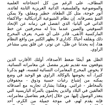
المطاف، على الرغم من كل احتجاجاته العلمية
والموضوعية والفلسفية، الذاتية الغريزية الثابتة لقائده.
أنور خوجة، مثل كل الطغاة، خطير ومقلق، ولا يمكن
التنبؤ بتصرفاته. إن نظام الشيوعية الراديكالية -والاكتفاء
الذاتي في ألبانيا- الذي انفصل في زمانه عن الإتحاد
السوفيتي والصين عندما بدتا له منحرفتين عن خط
الماركسية الأنقى، قادر على أي شيء. يعرف المخرج
ذلك ويقلقه أحيانًا. كاداري لا يظهر الكثير من واقع النظام
هذا، إنه يحدثنا عن ظلّ، عن توتر، عن قلق يبني مشاعر
الراوي.
الظل هو أيضًا ضغط الأصدقاء، أولئك الأقارب الذين
يتوقعون منه تقديم تقرير مفصل عن مغامراته النسائية.
لا يخوض المخرج المغامرات النسائية لنفسه، فهو يذكرنا
كثيرا، أنه يخوضها بالوكالة. الراوي هو الوحيد في وضع
يمكنه من إشباع رغبات حسية وذوق - محفوفان
بالمخاطر - غرائبي. وهكذا يشارك تجاربه مع أصدقائه
العالقين في البلاد والذين يحلمون بالمرأة الباريسية التي
يتعذر الوصول إليها. من خلال إخبارهم بتفاصيل مغامراته،
فإنه يقدم لهم، في موجة جميلة من الكرم، أحد