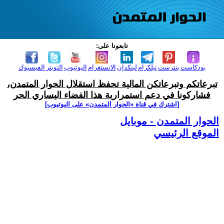
تابعونا على:
بودكاست
بنترست
تيلكرام
لينكدإن
الانستغرام
اليوتيوب
التويتر
الفيسبوك
تبرعاتكم وتبرعاتكن المالية تحفظ استقلال الحوار المتمدن،
فشاركونا في دعم استمرارية هذا الفضاء اليساري الحر
[اشترك في قناة ‫«الحوار المتمدن» على اليوتيوب]
الحوار المتمدن - موبايل
الموقع الرئيسي