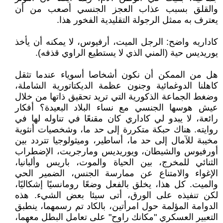
والقلق بسبب عذاب العجز الجنسي أصعب من أن
يعترف به ممثل الرجولة التقليدية الفخور هذا.
كاداريه واضح: الرجل الميت، أرفيوس، لا يمكنه أن يأخذ
يوريديس حية (المني الذي لا يستطيع الراوي قذفه).
هل من الممكن أن نكون أشخاصا أسوياء عندما تثقل
كاهلنا الدوغمائية وجنون عظمة الديكتاتورية الشاملة،
وضغط الجماعة الذكورية التي تريد تحقيق ذاتها من خلال
عيش هوسها الجنسي مع نساء البلاد البعيدة؟ أفكار
رائعة، لا يبدو لي كاداري كان مقنعًا في تناوله لها في
روايته. هناك حبكة متكررة إلى حد ما، وشخصيات أنثوية
مخيبة للآمال إلى حد ما، أساطير، وميثولوجيا تتردد بين
أورفيوس والشيطان، ويوريديس ومارجريت، الإضطراب
الثنائي للمخرج، بين الحياة والموت، باريس وألبانيا،
الإغواء والامتناع عن ممارسة الجنس، الضمير الحي
والميت. كل هذا، يخلق بالفعل وضعًا رومانسيًا إشكاليًا،
لكن تنفيذه على الورق، أتى سيئا بعض الشيء. هذه
الدوامة المؤلمة حول امرأتين، بالكاد تم رسمهما، ينطبق
التعبير العسكري "مكانك راوح" على تعامل البطل معهما،