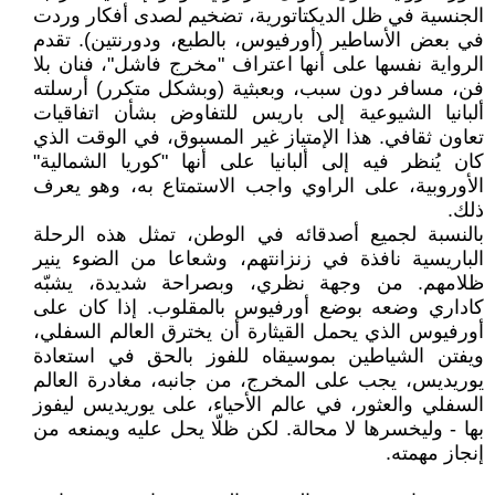
الجنسية في ظل الديكتاتورية، تضخيم لصدى أفكار وردت
في بعض الأساطير (أورفيوس، بالطبع، ودورنتين). تقدم
الرواية نفسها على أنها اعتراف "مخرج فاشل"، فنان بلا
فن، مسافر دون سبب، وبعبثية (وبشكل متكرر) أرسلته
ألبانيا الشيوعية إلى باريس للتفاوض بشأن اتفاقيات
تعاون ثقافي. هذا الإمتياز غير المسبوق، في الوقت الذي
كان يُنظر فيه إلى ألبانيا على أنها "كوريا الشمالية"
الأوروبية، على الراوي واجب الاستمتاع به، وهو يعرف
ذلك.
بالنسبة لجميع أصدقائه في الوطن، تمثل هذه الرحلة
الباريسية نافذة في زنزانتهم، وشعاعا من الضوء ينير
ظلامهم. من وجهة نظري، وبصراحة شديدة، يشبّه
كاداري وضعه بوضع أورفيوس بالمقلوب. إذا كان على
أورفيوس الذي يحمل القيثارة أن يخترق العالم السفلي،
ويفتن الشياطين بموسيقاه للفوز بالحق في استعادة
يوريديس، يجب على المخرج، من جانبه، مغادرة العالم
السفلي والعثور، في عالم الأحياء، على يوريديس ليفوز
بها - وليخسرها ​لا محالة. لكن ظلّا يحل عليه ويمنعه من
إنجاز مهمته.