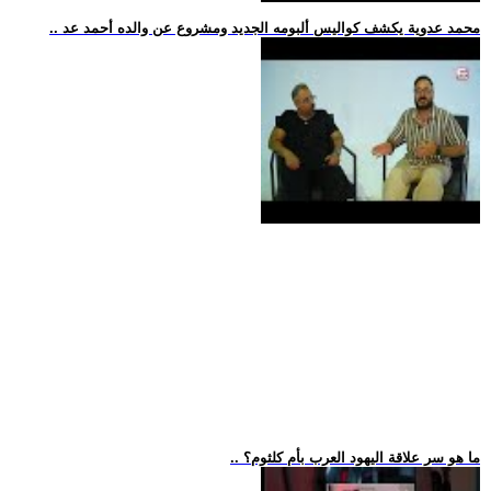
.. محمد عدوية يكشف كواليس ألبومه الجديد ومشروع عن والده أحمد عد
.. ما هو سر علاقة اليهود العرب بأم كلثوم؟