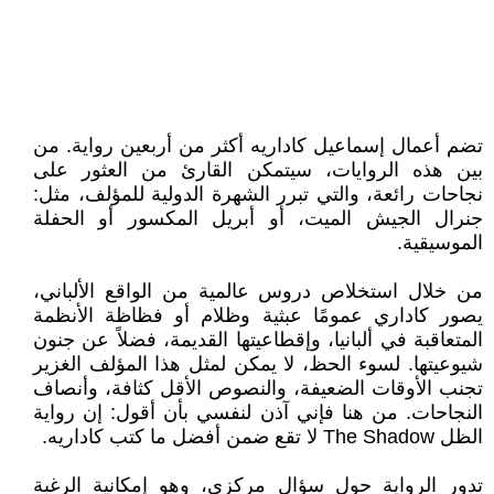
تضم أعمال إسماعيل كاداريه أكثر من أربعين رواية. من
بين هذه الروايات، سيتمكن القارئ من العثور على
نجاحات رائعة، والتي تبرر الشهرة الدولية للمؤلف، مثل:
جنرال الجيش الميت، أو أبريل المكسور أو الحفلة
الموسيقية.
من خلال استخلاص دروس عالمية من الواقع الألباني،
يصور كاداري عمومًا عبثية وظلام أو فظاظة الأنظمة
المتعاقبة في ألبانيا، وإقطاعيتها القديمة، فضلاً عن جنون
شيوعيتها. لسوء الحظ، لا يمكن لمثل هذا المؤلف الغزير
تجنب الأوقات الضعيفة، والنصوص الأقل كثافة، وأنصاف
النجاحات. من هنا فإني آذن لنفسي بأن أقول: إن رواية
الظل The Shadow لا تقع ضمن أفضل ما كتب كاداريه.
تدور الرواية حول سؤال مركزي، وهو إمكانية الرغبة