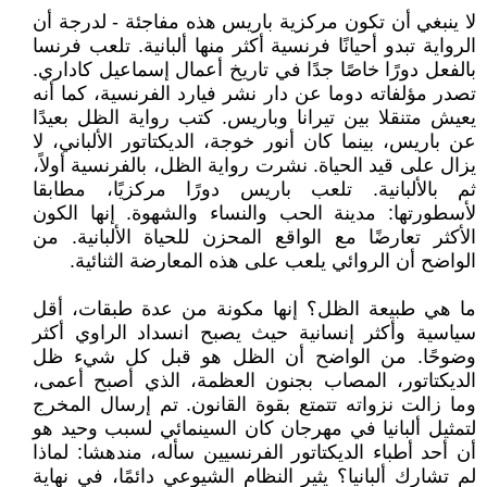
لا ينبغي أن تكون مركزية باريس هذه مفاجئة - لدرجة أن
الرواية تبدو أحيانًا فرنسية أكثر منها ألبانية. تلعب فرنسا
بالفعل دورًا خاصًا جدًا في تاريخ أعمال إسماعيل كاداري.
تصدر مؤلفاته دوما عن دار نشر فيارد الفرنسية، كما أنه
يعيش متنقلا بين تيرانا وباريس. كتب رواية الظل بعيدًا
عن باريس، بينما كان أنور خوجة، الديكتاتور الألباني، لا
يزال على قيد الحياة. نشرت رواية الظل، بالفرنسية أولاً،
ثم بالألبانية. تلعب باريس دورًا مركزيًا، مطابقا
لأسطورتها: مدينة الحب والنساء والشهوة. إنها الكون
الأكثر تعارضًا مع الواقع المحزن للحياة الألبانية. من
الواضح أن الروائي يلعب على هذه المعارضة الثنائية.
ما هي طبيعة الظل؟ إنها مكونة من عدة طبقات، أقل
سياسية وأكثر إنسانية حيث يصبح انسداد الراوي أكثر
وضوحًا. من الواضح أن الظل هو قبل كل شيء ظل
الديكتاتور، المصاب بجنون العظمة، الذي أصبح أعمى،
وما زالت نزواته تتمتع بقوة القانون. تم إرسال المخرج
لتمثيل ألبانيا في مهرجان كان السينمائي لسبب وحيد هو
أن أحد أطباء الديكتاتور الفرنسيين سأله، مندهشا: لماذا
لم تشارك ألبانيا؟ يثير النظام الشيوعي دائمًا، في نهاية