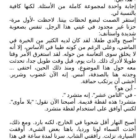
إجابة واحدة لمجموعة كاملة من الأسئلة. لكنها كافية
بالنسبة لي.
إستقر الصمت لبضع لحظات بيننا. لاحظت -لأول مرة-
حزنا غير محدود في عيني هذا الرجل. تنفس بصعوبة
شديدة واستأنف:
"أصبح والدي طفلا. لقد كان لديه الكثير من الخبرة في
الماضي، وعلى الرغم من كونه طيبا في الأساس، إلا أنه
لا يخلق سوى التعاسة من حوله. لقد استغرق الأمر وقتا
طويلا لأدرك ذلك. ذات يوم، قبل وقت طويل جدا، تحدثت
معه حول هذا الموضوع، ومنذ ذلك الحين، اختفى ...
وجدته هنا بالصدفة، أمس. إنه الآن غضوب وشرير.
أخشى أن يرتكب حماقة.
- أين هو؟
- في "الثامن عشر". إنه متشرد ".
متشرد! هذه لفظة قديمة. أصبحنا الآن نقول: "بلا مأوى".
لكنني أوافق على استخدام لفظة متشرد.
أصبح النهار أقل شحوبا في الخارج، لكنه بارد. ومع ذلك،
أخذت السماء لونا ورديا، باهتا بعض الشيء. أوقفت
السيارة، نزلت. رافقني الشاب. سرنا لمدة ساعة في هذا