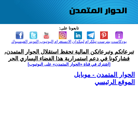
تابعونا على:
بودكاست
بنترست
تيلكرام
لينكدإن
الانستغرام
اليوتيوب
التويتر
الفيسبوك
تبرعاتكم وتبرعاتكن المالية تحفظ استقلال الحوار المتمدن،
فشاركونا في دعم استمرارية هذا الفضاء اليساري الحر
[اشترك في قناة ‫«الحوار المتمدن» على اليوتيوب]
الحوار المتمدن - موبايل
الموقع الرئيسي