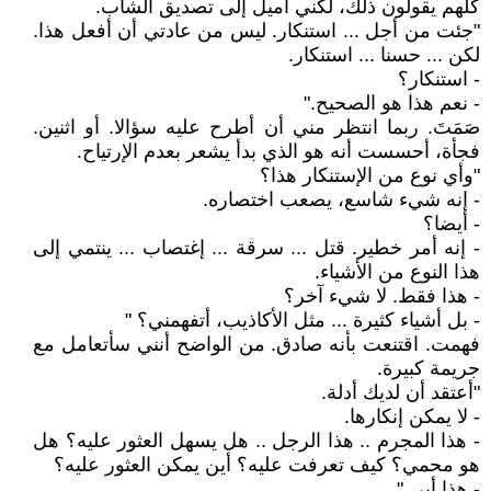
كلهم يقولون ذلك، لكني أميل إلى تصديق الشاب.
"جئت من أجل ... استنكار. ليس من عادتي أن أفعل هذا.
لكن ... حسنا ... استنكار.
- استنكار؟
- نعم هذا هو الصحيح."
صَمَتَ. ربما انتظر مني أن أطرح عليه سؤالا. أو اثنين.
فجأة، أحسست أنه هو الذي بدأ يشعر بعدم الإرتياح.
"وأي نوع من الإستنكار هذا؟
- إنه شيء شاسع، يصعب اختصاره.
- أيضا؟
- إنه أمر خطير. قتل ... سرقة ... إغتصاب ... ينتمي إلى
هذا النوع من الأشياء.
- هذا فقط. لا شيء آخر؟
- بل أشياء كثيرة ... مثل الأكاذيب، أتفهمني؟ "
فهمت. اقتنعت بأنه صادق. من الواضح أنني سأتعامل مع
جريمة كبيرة.
"أعتقد أن لديك أدلة.
- لا يمكن إنكارها.
- هذا المجرم .. هذا الرجل .. هل يسهل العثور عليه؟ هل
هو محمي؟ كيف تعرفت عليه؟ أين يمكن العثور عليه؟
- هذا أبي."