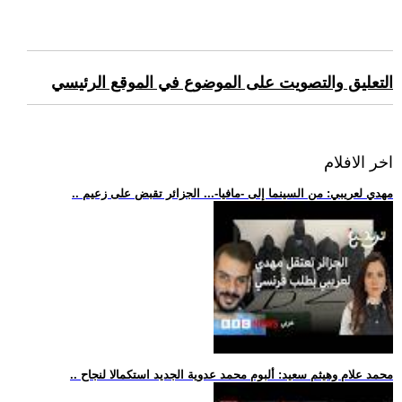
التعليق والتصويت على الموضوع في الموقع الرئيسي
اخر الافلام
.. مهدي لعريبي: من السينما إلى -مافيا-... الجزائر تقبض على زعيم
.. محمد علام وهيثم سعيد: ألبوم محمد عدوية الجديد استكمالا لنجاح