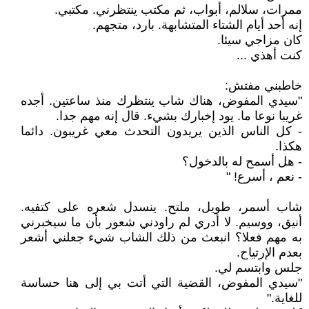
ممرات، سلالم، أبواب، ثم مكتب ينتظرني. مكتبي.
إنه أحد أيام الشتاء المتشابهة. بارد، متجهم.
كان مزاجي سيئا.
كنت أهذي ...
خاطبني مفتش:
"سيدي المفوض، هناك شاب ينتظرك منذ ساعتين. أجده
غريبا نوعا ما. يود إخبارك بشيء. قال إنه مهم جدا.
- كل الناس الذين يريدون التحدث معي غريبون. دائما
هكذا.
- هل أسمح له بالدخول؟
- نعم ، أسرع! "
شاب أسمر، طويل، ملتح. ينسدل شعره على كتفيه.
أنيق، ووسيم. لا أدري لم راودني شعور بأن ما سيخبرني
به مهم فعلا؟ انبعث من ذلك الشاب شيء جعلني أشعر
بعدم الإرتياح.
جلس وابتسم لي.
"سيدي المفوض، القضية التي أتت بي إلى هنا حساسة
للغاية."