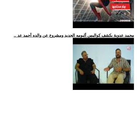
.. محمد عدوية يكشف كواليس ألبومه الجديد ومشروع عن والده أحمد عد