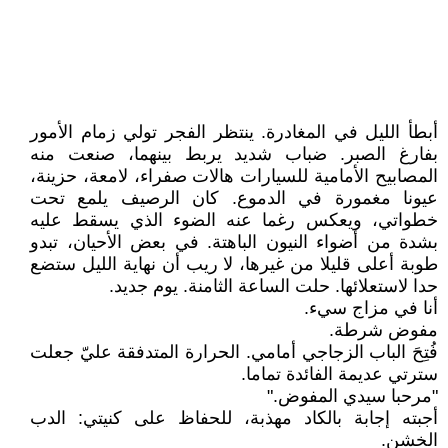
أبطأ الليل في المغادرة. ينتظر الفجر تولي زمام الأمور
بفارغ الصبر. ضباب شديد يربط بينهما، صنعت منه
المصابيح الأمامية للسيارات هالات صفراء، لامعة، حزينة،
عيونا مغمورة في الدموع. كان الرصيف يلمع تحت
خطواتي، ويعكس رغما عنه الضوء الذي يسقط عليه
بشدة من أضواء النيون الباهتة. في بعض الأحيان، تبدو
طوبة أعلى قليلا من غيرها، لا ريب أن نهاية الليل ستضع
حدا لاستعلائها. حلت الساعة الثامنة. يوم جديد.
أنا في مزاج سيء.
مفوض شرطة.
فُتِحَ الباب الزجاجي أمامي. الحرارة المتدفقة عليّ جعلت
سترتي عديمة الفائدة تماما.
"مرحبا سيدي المفوض."
أجبته إجابة بالكاد مهذبة، للحفاظ على كنيتي: الدب
الخشن.