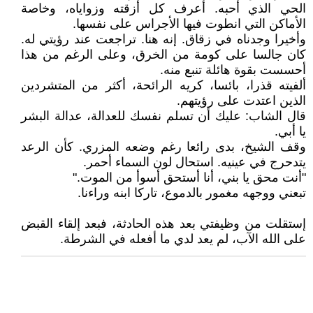
الحي الذي أحبه. أعرف كل أزقته وزواياه، وخاصة
الأماكن التي انطوت فيها الأجراس على نفسها.
وأخيرا وجدناه في زقاق. إنه هنا. تراجعت عند رؤيتي له.
كان جالسا على كومة من الخرق، وعلى الرغم من هذا
أحسست بقوة هائلة تنبع منه.
ألفيته قذرا، بائسا، كريه الرائحة، أكثر من المتشردين
الذين اعتدت على رؤيتهم.
قال الشاب: عليك أن تسلم نفسك للعدالة، عدالة البشر
يا أبي.
وقف الشيخ، بدى رائعا رغم وضعه المزري. كأن الرعد
يتدحرج في عينيه. استحال لون السماء أحمر.
"أنت محق يا بني، أنا أستحق أسوأ من الموت."
تبعني ووجهه مغمور بالدموع، تاركا ابنه وراءنا.
إستقلت من وظيفتي بعد هذه الحادثة، فبعد إلقاء القبض
على الله الآب، لم يعد لدي ما أفعله في الشرطة.