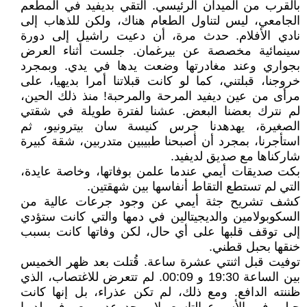
بالقرب من الميدان الرئيسي. ألتقي بديفيد في المطعم
الجامعي، ليس لتناول الطعام هناك، ولكن للذهاب إلى
نادي الأفلام. حدث مرة، أن دعيت راشيل إلى دورة
سينمائية مخصصة عن بيرغمان. جلست أثناء العرض
بجواري وعند مغادرتها وضعت يدها في يدي. وبمجرد
خروجنا، قبلتني، كما لو كانت قبلاتنا أمرا بديهيا، على
مرأى من عين ديفيد المرحة والمرحبة! منذ ذلك الحين،
لم نترك بعضنا البعض. عشنا لفترة طويلة في شقتي
الصغيرة، يهدهدنا جرس كنيسة سان بيترونيو، ثم
استأجرنا، بمجرد أن أصبحنا طبيبين متدربين، شقة كبيرة
شاركناها مع صديق لديفيد.
بكت صديقات أيمي عندما علمن بوفاتها، وخاصة عايدة،
التي لم تستطع التقاط أنفاسها بين شهقتين.
كشف تشريح جثة أيمي عن وجود جرعات عالية من
السكوبولامين والديجيتالين في دمها والتي كانت ستؤدي
إلى توقف قلبها على أي حال، لكن وفاتها كانت بسبب
خنقها بحبل قطني.
توفيت قبل اثنتي عشرة ساعة. قُتلت بعد ظهر الخميس
بين الساعة 19:30 و 00:09. لم تتعرض للاغتصاب، الذي
ظننته الدافع. ومع ذلك، لم تكن عذراء، بل إنها كانت