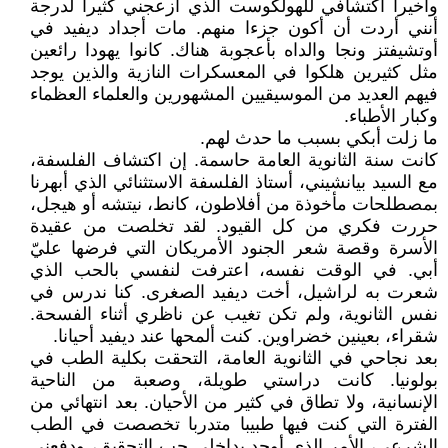
وأخيرا اكتشافي للهولكوست الذي أزعجني كثيرا لدرجة
أنني أردت أن أكون جزءا منهم. مات أجداد ديفيد في
أوتشيفتز ونجا والداه بأعجوبة هناك. كانوا يهودا رائعين
مثل كثيرين هلكوا في المعسكرات النازية والذين يوجد
فيهم العديد من الموسيقيين المشهورين والعلماء العظماء
وكبار الأطباء.
ما زلت أبكي بسبب ما حدث لهم.
كانت سنة الثانوية العامة حاسمة. إن اكتشاف الفلسفة،
مع السيد بيانشيني، أستاذ الفلسفة الاستثنائي الذي أبهرنا
بمصطلحات مأخوذة من أفلاطون، كانط، نيتشه أو هيجل،
حررت فكري من كل القيود. لقد تخلصت من عقيدة
الأسرة وقصة شعر الجنود الأمريكان التي فرضها عليّ
أبي. في الوقت نفسه، اعترفت لنفسي بالحب الذي
شعرت به لراشيل، أخت ديفيد الصغرى. كنا ندرس في
نفس الثانوية، ولم تكن تغيب عن ناظري أثناء الفسحة.
شقراء، بعينين خضراوين. كنت ألمحها عند ديفيد أحيانا.
بعد نجاحي في الثانوية العامة، التحقت بكلية الطب في
بولونيا. كانت دراستي طويلة، وصعبة من الناحية
الإنسانية، ولا تطاق في كثير من الأحيان. بعد انتهائي من
الفترة التي كنت فيها طبيبا متدربا تخصصت في الطب
الشرعي، الأمر الذي أوجد بداخلي حب التحقيق، ودفعني