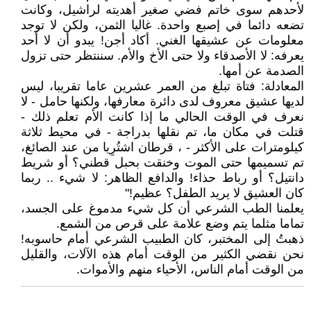
لأحدهم سوى خاتم فضي صغير أهديته لراشيل، وكانت
تضعه دائما في إصبع واحدة. غاليا الثمن، ولكن لا توجد
معلومات عن عشيقها الغني. أكاد أجن! يبدو أن لا أحد
يعرفه: لا الأصدقاء ولا حتى الأخ والأم. سننتظر حتى تزول
الصدمة عن أمها.
المعادلة: فتاة تبلغ من العمر عشرين عاما تقريبا، ليس
لديها عشيق معروف لدى دائرة معارفها، ولكنها حامل - لا
نعرف في الوقت الحالي ما إذا كانت الأم تعلم ذلك -
قتلت في مكان ما، تم نقلها بدراجة - في محيط ثلاثة
كيلومترات على الأكثر - ، قرطان اشتُرِيا من عند الصائغ،
تم تسميمها حتى الموت وخنقت بحبل قطني؟ أو شريط
دانتيل؟ أو رباط حذاء! والدافع الظاهر: لا شيء .. ربما
كان العشيق لا يريد الطفل؟ عظيم!"
يعلمنا الطب الشرعي أن كل شيء مدموغ على الجسد،
تماما مثلما يتم وضع علامة على قرص من الشمع.
ذهبتُ إلى المختبر، كان الطبيب الشرعي أمام حاسوبه!
نحن نقضي الكثير من الوقت أمام هذه الآلات، والقليل
من الوقت أمام الناس، الأحياء منهم والأموات.