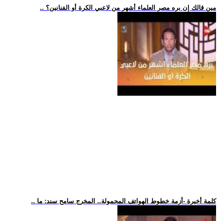
.. مين قالك إن بره مصر العلماء أشهر من لاعبي الكرة أو الفنانين؟
.. كلمة أخيرة -أزمة خطوط الهواتف المحمولة.. المخرج سامح سند: ما