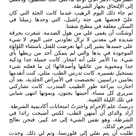
إلى الإلتحاق بجهاز الشرطة.
ثم جاء ذلك اليوم الرهيب عندما كانت الجثة التي كان
عليّ فحصها هي جثة راشيل، التي وجدها زميلنا في
السكن معلقة في مطبخ شقتنا.
أوشكت أن يغمى علي من هول الصدمة. شعرت بحرقة
شديدة في معدتي لا تزال تعاودني حتى اليوم. لا شيء
على جسدها يشير إلى أنها تعرضت للقتل باستثناء اللؤلؤة
الموجودة في يدها والتي لم يتمكن أحد من ربطها بأي
شيء. بدا الأمر على أنه انتحار. كانت جميلة جدا وذكية
جدا ومحبوبة من عائلتها وأصدقائها! إن ما فعلته شيء
يستحيل تفسيره. كانت تدرس الطب، مثلي، كنت أتقدمها
بعامين دراسيين. تخصصت في الأمراض الجلدية، بعد أن
اجتازت ببراعة طور الطبيب المتدرب. كانت تشاركني
سريري كل مساء. أحببتها بجنون، وبموتها انتهى شبابي
في تلك الليلة اللعينة.
درستُ علم الإجرام واجتزتُ امتحانات أكاديمية الشرطة.
أراد والداي أن أمتهن الطب، لكنني أصبحت رائدا في
الشرطة، وهو نفس الشيء إلى حد كبير، فنحن نعالج
المرض كذلك.
طلبت أن يتم نقلي إلى فلورنسا، وتم لي ذلك. وجدت