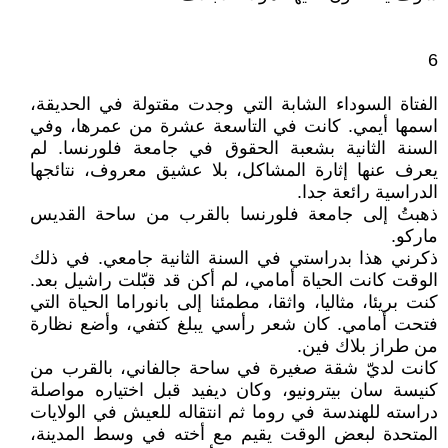
6
الفتاة السوداء الشابة التي وجدت مقتولة في الحديقة،
اسمها أيمي. كانت في التاسعة عشرة من عمرها، وفي
السنة الثانية بشعبة الحقوق في جامعة فلورنسا. لم
يعرف عنها إثارة المشاكل، بلا عشيق معروف، نتائجها
الدراسية رائعة جدا.
ذهبتُ إلى جامعة فلورنسا بالقرب من ساحة القديس
ماركو.
ذكرني هذا بدراستي في السنة الثانية جامعي. في ذلك
الوقت كانت الحياة أمامي، لم أكن قد قبّلت راشيل بعد.
كنت بريئا، مثاليا، واثقا، مطمئنا إلى بانوراما الحياة التي
فتحت أمامي. كان شعر رأسي يبلغ كتفي، وأضع نظارة
من طراز بلاك فين.
كانت لديّ شقة صغيرة في ساحة جالفاني، بالقرب من
كنيسة سان بيترونيو، وكان ديفيد قبل اختياره مواصلة
دراسته للهندسة في روما ثم انتقاله للعيش في الولايات
المتحدة لبعض الوقت يقيم مع أخته في وسط المدينة،