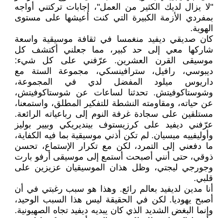
"لا يزال لديك الكثير من العمل"، إجابات تركتني أواجه
بمفردي الأزمة الكبيرة التي كنت أعيشها على مستوى
الهوية.
كان صديقي ديفيد منغمسا في ثقافة موسيقية واسعة
شاركها معي إلى حد كبير، مما جعلني أكتشف كل
موسيقى القرن العشرين. عرّفني على كل شيء:
ديبوسي، رافيل، سترافينسكي، مجموعة الستة مع
داريوس ميلود المفضل لدي في المجموعة،
وشوستاكوفيتش. تحدثنا لساعات عن شوستاكوفيتش،
عن حياته، ومقاومته النشطة للتفكير المطلق، واستمعنا،
مستلقين على سجادة غرفة النوم إلى رباعياته الرائعة.
عرّفني ديفيد على كرزيستوف بينديريكي وبيير بوليز
وأوليفييه ميسيان. لم تكن أذني موسيقية بما فيه الكفاية،
ما دفعني إلى التمرد، لكن مع تكرار الإستماع، تحسن
ذوقي، حتى أنني أصبحت أستمع إلى موسيقى أرفو بارت
وجورجي ليجتي، وظل هذان الموسيقيان عزيزين على
قلبي.
أنا مدين لديفيد بعالم رائع. وهذا هو سبب رغبتي في أن
أصبح يهوديا. لكن في الحقيقة ليس هذا السبب الوحيد،
وإنما البغض الشديد الذي كان يبديه ديفيد تجاه الصهيونية.