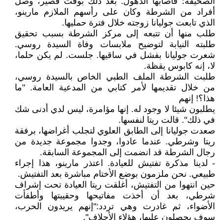
الصحيفة؛ فأصابها الذهول. بعد ذلك بوقت قصير، وصل
أفراد من الشرطة وكان على رأسهم الملازم مارينو،
الذي تابعت جوليانا زوجته خلال فترة حمليها.
طلب منها أن تتبعه إلى مركز الشرطة بسبب تحقيق
طلبته النيابة لتوضيح ملابسات وفاة السيدة روسي.
شعرت جوليانا بفشل في ساقيها. جلست. لم يكن حلما،
لا، إنه كابوس يقظة.
طلبت الشرطة الملف الطبي الخاص بالسيدة روسي،
من خلال تقديمها لأمر كتابي من المدعية العامة. "ما
هذا؟! إنهم
يطلبون شيئا لا وجود له. إنها مؤامرة، ليس لدي أدنى شك
في ذلك". قالت ريتا لنفسها.
صعدت جوليانا إلى الطابق العلوي لتجلب أغراضها، برفقة
ريتا وشرطي. عندما عادوا، وجدوا مجموعة جديدة من
رجال الشرطة قد انضمت إلى المجموعة السابقة.
- لدينا مذكرة تفتيش للعيادة. اعتذر مارينو، هذا إجراء
طبيعي. نحن ملزمون بوضع الأختام مباشرة بعد التفتيش.
حين انتهوا من التفتيش، أغلقت ريتا العيادة تحت إشراف
شرطي، بعد أن أخذت مفاتيحها وحقيبتها وأطفأت
الأضواء، ثم غادرت وهي تردد:"إنهم يريدون الحرب،
سوف يحصلون عليها، هؤلاء الأجلاف".