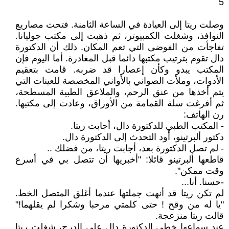
5
وصلت ريتا إلى العيادة في الساعة الثامنة. فتحت مصاريع
النوافذ، وشغلت الكمبيوتر، ثم ذهبت إلى مكتب جوليانا.
تفاجأت من الفوضى التي تعم المكان. ذلك أن الدكتورة
دال تقوم بترتيب مكتبها دائما قبل المغادرة. أما اليوم فإن
المكتب يبدو وكأن إعصارا قد ضربه. قامت بتعقيم
الأدوات، وملأت الصواني بالأواني المخصصة للعينات التي
يتم أخذها من عنق الرحم، والملاعق الطبية المسطحة،
ثم أفرغت سلة القمامة من الأوراق، وعادت إلى مكتبها.
رن الهاتف:
- المكتب الطبي للدكتورة دال، أجابت ريتا.
دكتور ألبرتينو، أود التحدث إلى الدكتورة دال.
- لم تصل الدكتورة بعد، أجابت ريتا، من فضلك ..
قاطعها ألبرتينو قائلا: "أخبريها أن تتصل بي في أسرع
وقت ممكن".
-حسنا. أنا...
لم تكن ريتا قد أنهت جملتها عندما أغلق المتصل الخط.
"يا له من وقح ! حتى كلمتي مرحبا وشكرا لم يقلهما!"
قالت ريتا منزعجة.
عند سماعها خطى الدكتورة دال على الدرج، شغلت ريتا