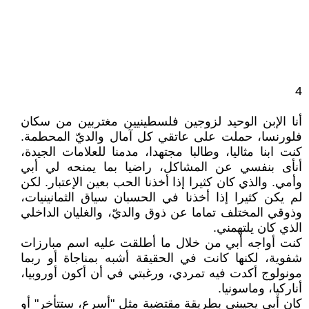
4
أنا الإبن الوحيد لزوجين فلسطينيين مغتربين من سكان
فلورنسا، حملت على عاتقي كل آمال والديّ المحطمة.
كنت ابنا مثاليا، وطالبا مجتهدا، مدمنا للعلامات الجيدة،
أنأى بنفسي عن المشاكل، راضيا بما يمنحه لي أبي
وأمي. والذي كان كثيرا إذا أخذنا الحب بعين الإعتبار. لكن
لم يكن كثيرا إذا أخذنا في الحسبان سياق الثمانينيات،
وذوقي المختلف تماما عن ذوق والديّ، والغليان الداخلي
الذي كان يلتهمني.
كنت أواجه أبي من خلال ما أطلقت عليه اسم مبارزات
شفوية، لكنها كانت في الحقيقة أشبه بمناجاة أو ربما
مونولوج أكدت فيه تمردي، ورغبتي في أن أكون أوروبيا،
أناركيا، وماسونيا.
كان أبي يجيبني بطريقة مقتضبة مثل "أسرع، ستتأخر" أو