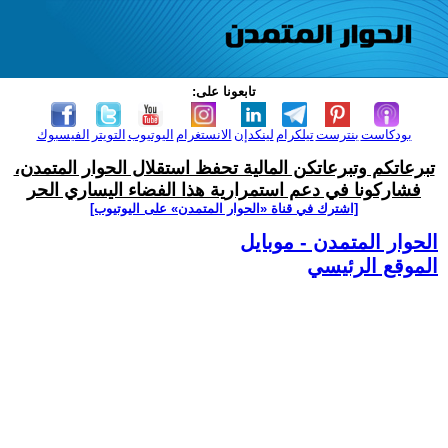
تابعونا على:
بودكاست
بنترست
تيلكرام
لينكدإن
الانستغرام
اليوتيوب
التويتر
الفيسبوك
تبرعاتكم وتبرعاتكن المالية تحفظ استقلال الحوار المتمدن،
فشاركونا في دعم استمرارية هذا الفضاء اليساري الحر
[اشترك في قناة ‫«الحوار المتمدن» على اليوتيوب]
الحوار المتمدن - موبايل
الموقع الرئيسي