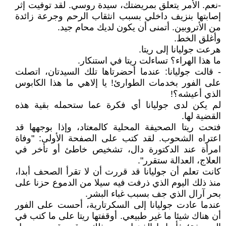
-نعم. الأمر يتعلق بمريضتك، سيدة روسي. لقد توفيت إثر
إصابتها بنزيف داخلي بسبب انثقاب الرحم وجرعة زائدة
من الأتروبين. أتمنى أن يكون لديك محام جيد.
وأغلق الخط.
هرعت جوليانا إلى ريتا.
ما هذا الهراء؟ تساءلت ريتا في استنكار.
- قالت جوليانا: عندما أحضرتاها تلك السيدتان، اتصلت
على الفور بخدمات الطوارئ! يا إلاهي ما هذا الكابوس
الذي أعيشه؟!
لم يكن لدى جوليانا أي فكرة عما ستحمله بقية هذه
القضية لها.
فتحت ريتا الصحيفة المحلية كالمعتاد، وإذا بوجهها قد
اعتراه الشحوب. لقد كتب على الصفحة الأولى: "وفاة
امرأة عند الدكتورة دال، تشخيص خاطئ أو تأخر في
العلاج، العدالة ستقرر".
كانت تعلم أن جوليانا قد قررت أن لا تقرأ الصحف أبدا،
منذ ذلك اليوم الذي ذرفت فيه سيلا من الدموع حزنا على
بحر آرال الذي جف بسبب غباء البشر.
عندما عادت جوليانا إلى السكرتارية، أحست على الفور
أن هناك شيئا ما غير طبيعي. أوقفتها ريتا على ما كتب في