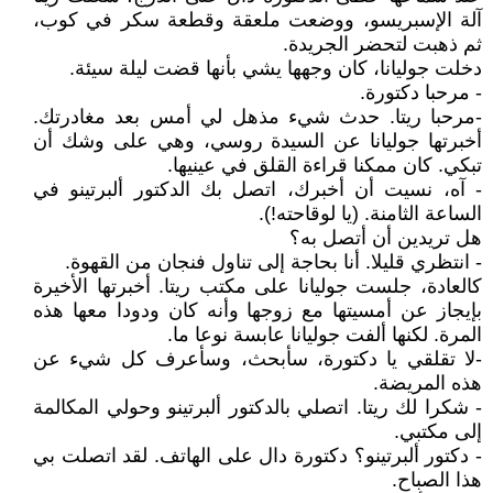
آلة الإسبريسو، ووضعت ملعقة وقطعة سكر في كوب،
ثم ذهبت لتحضر الجريدة.
دخلت جوليانا، كان وجهها يشي بأنها قضت ليلة سيئة.
- مرحبا دكتورة.
-مرحبا ريتا. حدث شيء مذهل لي أمس بعد مغادرتك.
أخبرتها جوليانا عن السيدة روسي، وهي على وشك أن
تبكي. كان ممكنا قراءة القلق في عينيها.
- آه، نسيت أن أخبرك، اتصل بك الدكتور ألبرتينو في
الساعة الثامنة. (يا لوقاحته!).
هل تريدين أن أتصل به؟
- انتظري قليلا. أنا بحاجة إلى تناول فنجان من القهوة.
كالعادة، جلست جوليانا على مكتب ريتا. أخبرتها الأخيرة
بإيجاز عن أمسيتها مع زوجها وأنه كان ودودا معها هذه
المرة. لكنها ألفت جوليانا عابسة نوعا ما.
-لا تقلقي يا دكتورة، سأبحث، وسأعرف كل شيء عن
هذه المريضة.
- شكرا لك ريتا. اتصلي بالدكتور ألبرتينو وحولي المكالمة
إلى مكتبي.
- دكتور ألبرتينو؟ دكتورة دال على الهاتف. لقد اتصلت بي
هذا الصباح.