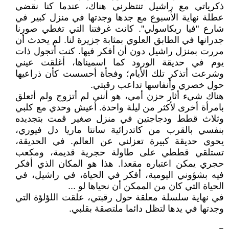
ذكرياتي مع راشيل تنتظرني هناك، عندما كنا نقضي
عطلة نهاية الأسبوع مع جدها وجدتها في منزل كبير في
شارع "فيا ريكاسولي". كانت غرفتنا التي تغطي صورنا
جدرانها في الطابق العلوي بمثابة جزيرة لنا. لم يحدث أن
مررت بمنزل راشيل دون أن أفكر فيها. كنت أتجول ذات
يوم في حديقة الورود كما اسميناها، أغلقت عيني
وشرعت أتذكر تلك الأيام؛ وفجأة أحسست كأن ذراعيها
حول خصري وأنفاسها تداعب رقبتي.
هناك شيء أثار حزن أمي، هو أنني لم أتزوج ولم أتعلق
بامرأة أخرى لأكثر من ليلة واحدة. أعيش وحدي مع كلبي
وثلاث قطط ودجاجتين في منزل صغير قمت بتجديده
بنفسي بالقرب من كاتدرائية سانتا ماريا دل فيوري،
يحوي حديقة كبيرة تعزلني عن العالم. في الحديقة،
تستلقي قططي على طاولة حجرية قديمة، ومكعب
حجري يمكن اعتباره مقعدا. هذا هو المكان الذي أفكر
فيه بشؤوني اليومية، أفكر في الحياة، في راشيل، في
الحياة التي كان من الممكن أن نحياها لو ...
في نهاية سلسلة معلقة حول رقبتي، علقت اللؤلؤة التي
وجدتها في يدها لتظل دائما ملتصقة بقلبي.