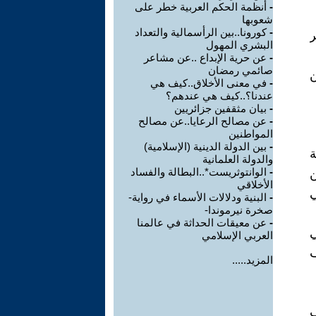
-
أنظمة الحكم العربية خطر على
شعوبها
-
كورونا..بين الرأسمالية والتعداد
ر
البشري المهول
-
عن حرية الإبداع ..عن مشاعر
صائمي رمضان
ن
-
في معنى الأخلاق..كيف هي
عندنا؟..كيف هي عندهم؟
-
بيان مثقفين جزائريين
-
عن مصالح الرعايا..عن مصالح
المواطنين
-
بين الدولة الدينية (الإسلامية)
ة
والدولة العلمانية
-
الوانتوثريست*..البطالة والفساد
ن
الأخلاقي
ي
-
البنية ودلالات الأسماء في رواية-
صخرة نيرموندا-
-
عن معيقات الحداثة في عالمنا
ي
العربي الإسلامي
ف
المزيد.....
ف