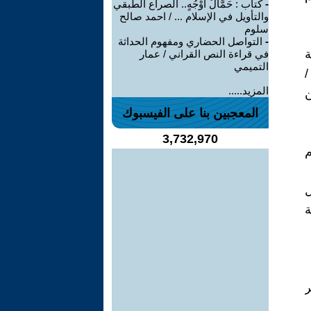
-
كتاب : حَمَّالُ أَوْجُهٍ.. الصراع الطبقي
والتأويل في الإسلام ... / احمد صالح
سلوم
-
التواصل الحضاري ومفهوم الحداثة
ة
في قراءة النص القراني / عمار
التميمي
/
المزيد.....
ن
المعجبين بنا على الفيسبوك
3,732,970
م
ل
ة
ر