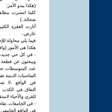
(هكذا يبدو الأمر:
كلما انتشرت مظاهر
ضحالة..)
أثارت الفقرة الكث
عارض..
فيما يلي محاولة للإ
هكذا هي الأمور (واقع
- في كل حي جديد،يف
ويبحثون عن قطعة أ
عدد المتوسطات حتى
المناسبات الدينية ت
في الواقع ،لا شيء
النفاق..في الكذب 
للقرى والأحياء لاستقبا
- في الجامعات..تقام
في الواقع الجامعي 