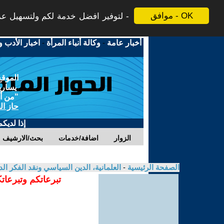
موافق - OK
لتوفير افضل خدمة لكم ولتسهيل عملي
أخبار عامة
-
وكالة أنباء المرأة
-
اخبار الأدب و
الموقع
يسارية
"من أج
حاز ال
إذا لديك
الزوار
اضافة/خدمات
بحث/الارشيف
الصفحة الرئيسية
-
العلمانية، الدين السياسي ونقد الفكر ال
تبرعاتكم وتبرعات