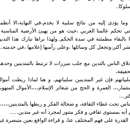
لوكا..
وما يؤدى إليه من نتائج سلبية لا يخدم،في النهاية،الا أنظم
لتي تحكم عالمنا العربي ،حيث هو من يهيئ الأرضية المناسبة 
ا بالبقاء مطمئنة في سدة الحكم..ولهذا نراها تبارك هذا التدي
تشر أكثر،وتجعل كل وسائلها ،وعلى رأسها إعلامها ،في خدمته..
اق الناس بالتدين مع جلب مبررات لا ترتبط بالمتدينين وحده
قيقة،
لبياتهم فإن غير المتدينين سلبياتهم، و هنا لماذا ربطت أموا
تثمار،،، العمرة و الحج من شعائر الإسلام،،،،الأموال المنهوب
ر....
لناس تحت غطاء الثقافة، و ضحالة الفكر و ربطها بالمتدينين،،،،،
 أنه بمستوى ثقافي و فكر متنور لمجرد أنه غير متدين......
القدرة على فهم المختلف عنا، و قراءة الواقع بعين متبصرة غي