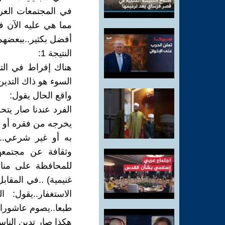
في المجتمعات العرب
مما هي عليه الآن ف
أفضل بكثير..ببعضهم 
النتيجة 1:
هناك إفراط في التد
السوء هو ذاك التدين
واقع الحال يقول:
الفرد عندنا صار يت
يخرجه من فقره أو يد
به أو غير شرعي..(
وثقافة عن مجتمعه
للمحافظة على مناص
غنيمية) ..في المقابل
الاستغفار..يقول:
طبعا..يصوم عاشوراء 
هكذا صار تدين الناس 