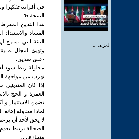
في أفراده تفكيرا وس
النتيجة 5:
هذا التدين المفرط 
الفساد والاستبداد ا
البيئة التي تسمح له
المزيد.....
وتهيئ المجال له لين
-علق صديق:
محاولة ربط سوء أخل
تهرب من مواجهة الح
إذا كان المتدينين س
العمرة و الحج بالاس
تضمن الاستثمار و أكث
لماذا محاولة إهانة ا
لا يحق لأحد أن يزعم
الضحالة ترتبط بعدم 
منحازة.....