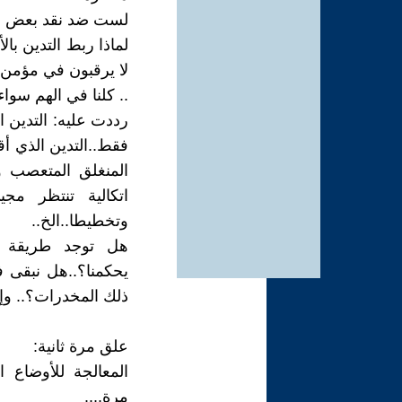
لست ضد نقد بعض الم
لماذا ربط التدين بال
لا يرقبون في مؤمن إل
.. كلنا في الهم سواء
رددت عليه: التدين ا
فقط..التدين الذي أق
المنغلق المتعصب ون
اتكالية تنتظر مج
وتخطيطا..الخ..
هل توجد طريقة تف
يحكمنا؟..هل نبقى ف
ذلك المخدرات؟.. وإذ
علق مرة ثانية:
المعالجة للأوضاع ا
مرة....