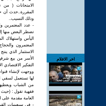
الامتحانات ( من غ
المقررة..حدث أن ح
وذلك التسيب..
- عدد المعتمرين وال
تضطر البعض منها إلى
اليأس واستهلاك ال
المعتمرون والحجاج
الاستثمار الذي ين
الأسر من بيع شرفها،
اخر الافلام
التفكير الاقتصادي ال
ووجهت لإنشاء قنوات
لها تستعمل لسقي ا
من الشباب ويعطيهم 
فقهية تقول : (حيث 
العامة مقدمة على ا
- في سبعينيات القر