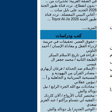
في الضفة الغربية: تحذيرات من ...
-
بدون انقطاع.. تردد قناة طيور الجنة
2026 الجديد على نايل سات ...
-
أغاني البيبي المفضلة.. تردد قناة
طيور الجنة 2026 Toyor Al-Ja ...
ن
المزيد.....
كتب ودراسات
-
حقوق العصر. تحقيقات في جريمة
ازدراء العقل و معاداة الإنسان / أحمد
ن
التاوتي
م
-
قراءة في تاريخ الاسلام المبكر
الطبعة الثانية / محمد جعفر ال
ى
عيسى
ي
-
الإسلام ضد الحداثة / فرغان أزيهاري
-
مصادر القرآن من اليهودية و
ة
المسيحية السريانية و الجاهلية و أ ...
/ مؤمن عقلاني
-
محادثات مع الله الجزء الرابع / نيل
ا
دونالد والش
-
مختصر كتاب الأرواح / آلان كاردك
-
الفقيه لي نتسناو براكتو / عبد العزيز
سعدي
-
الوحي الجديد / يل دونالد والش
م