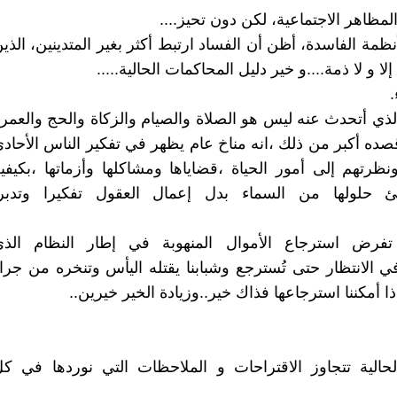
ظاهر الاجتماعية، لكن دون تحيز....
أنظمة الفاسدة، أظن أن الفساد ارتبط أكثر بغير المتدينين، الذي
ا و لا ذمة....و خير دليل المحاكمات الحالية.....
.
لذي أتحدث عنه ليس هو الصلاة والصيام والزكاة والحج والعمر
صده أكبر من ذلك ،انه مناخ عام يظهر في تفكير الناس الأحاد
ظرتهم إلى أمور الحياة ،قضاياها ومشاكلها وأزماتها ،بكيفي
يئ حلولها من السماء بدل إعمال العقول تفكيرا وتدبرا
رض استرجاع الأموال المنهوبة في إطار النظام الذي
ي الانتظار حتى تُسترجع وشبابنا يقتله اليأس وتنخره من جرا
ا أمكننا استرجاعها فذاك خير..وزيادة الخير خيرين..
لحالية تتجاوز الاقتراحات و الملاحظات التي نوردها في ك