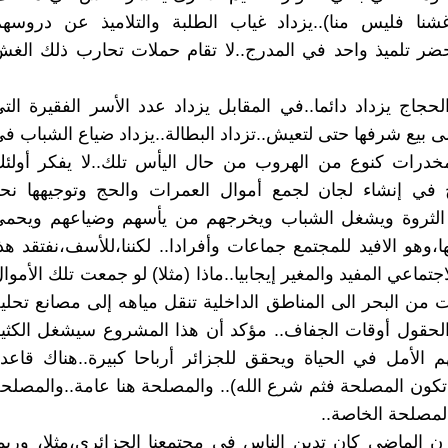
شنا فليس منا)..يزداد غياب الطلبة والتلاميذ عن دروسه
ضر تلميذ واحد في المدرج..لا تقام حملات تحارب ذلك الغ
حجاج يزداد دائما..في المقابل يزداد عدد الأسر الفقيرة الت
 بيع شرفها حتى لتعيش..تزداد البطالة..يزداد ضياع الشباب ف
مخدرات كنوع من الهروب من حال اليأس تلك..لا يفكر أولئ
 في إنشاء لجان لجمع أموال العمرات والحج وتوجيهها نح
تج الثروة ويشغل الشباب ويخرجهم من يأسهم وضياعهم ويحم
وهو الافيد للمجتمع جماعات وأفرادا.. لكننا،للأسف،نفتقد هذ
اجتماعي المفيد والمغير إيجابيا..ماذا (مثلا) لو جمعت تلك الأموا
 من البحر الى المناطق الداخلية تنقل مياهه إلى مصانع تحلي
لحقول أوقات الجفاف.. مؤكد أن هذا المشروع سيشغل الكثي
الأمل في الحياة ويحقق للجزائر أرباحا كبيرة..هناك قاعد
تكون المصلحة فثم شرع الله).. والمصلحة هنا عامة..والمصلح
لمصلحة الخاصة..
ن الماضي كان تدين الناس في مجتمعنا الجزائري،مثلا، وربم