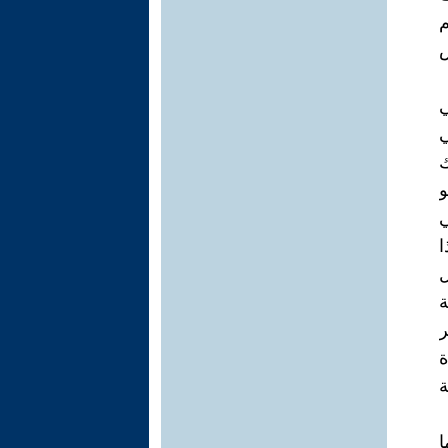
م
ش
ي
ي
ك
و
ي
ا
ل
ة
ر
ة
ة
ا