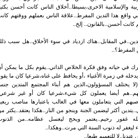
ية والإسلامية الاخرى،بسيطا..أخلاق الناس كانت أحسن بكثي
ي واقع هذا التدين المفرط..علاقة الناس بعملهم ووقتهم كان
كانت أحسن..بالقانون.. إلخ..
ين..في المقابل..هناك ازدياد في سوء الأخلاق..هل سبب ذل
 المفرط؟..
حرك في حياته وفق فكرة الخلاص الذاتي..يقوم بكل ما يمكن أ
خله في زمرة الأغنياء ،أو يحافظ على غناه،شرعيا كان ما يقو
لا يختلف المسؤولون،الذين هم أبناء المجتمع المتدين جنس
م..هم أيضا يعملون كل شيء،شرعيا كان أو غير شرعي،
بهم التي يتعاملون معها في الغالب باعتبارها مناصب ريعي
..يتدين أكثر ليضمن الجنة وينجو من النار..هكذا يعتقد..يكثر م
 الله غفور رحيم..يعتمر ويحج ليغسل عظامه..من الذنوب
ليغفر له ذنوب السنة التي مرت..وهكذا..
عندنا..لا للتعميم طبعا..