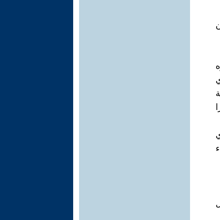
ن
ه
ي
ة
ء
ل