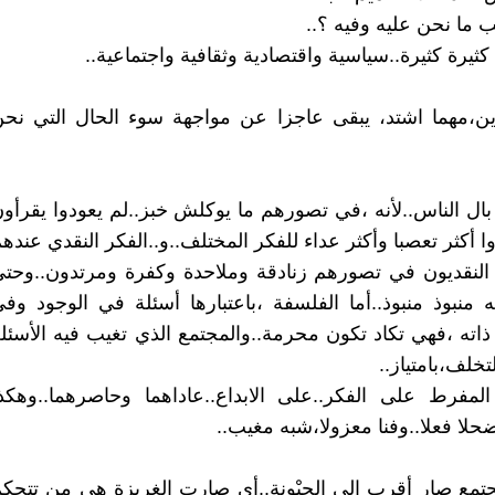
 ما نحن عليه وفيه ؟..
كثيرة كثيرة..سياسية واقتصادية وثقافية واجتماعية..
دين،مهما اشتد، يبقى عاجزا عن مواجهة سوء الحال التي نح
بال الناس..لأنه ،في تصورهم ما يوكلش خبز..لم يعودوا يقرأو
ا أكثر تعصبا وأكثر عداء للفكر المختلف..و..الفكر النقدي عنده
لنقديون في تصورهم زنادقة وملاحدة وكفرة ومرتدون..وحت
 منبوذ منبوذ..أما الفلسفة ،باعتبارها أسئلة في الوجود وف
ذاته ،فهي تكاد تكون محرمة..والمجتمع الذي تغيب فيه الأسئل
خلف،بامتياز..
لمفرط على الفكر..على الابداع..عاداهما وحاصرهما..وهكذ
حلا فعلا..وفنا معزولا،شبه مغيب..
تمع صار أقرب إلى الحيْونة..أي صارت الغريزة هي من تتحك