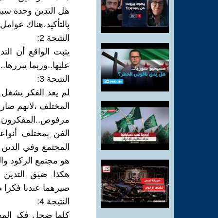
هل التدين وحده سبب
بالتأكيد،هناك عوامل 
النتيجة 2:
يثبت الواقع أن الت
عليها..وربما يبررها..
النتيجة 3:
لم يعد الفكر يشغل 
المختلف ،لانهم صارو
مرفوض..المفكرون ا
الفن بمختلف أنواعه
المجتمع وفي الدين 
هو مجتمع الركود والت
هكذا ضيق التدين ا
صيرهما عندنا فكرا ض
النتيجة 4:
كلما ضحل فكر المج