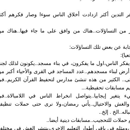
 التدين أكثر ازدادت أخلاق الناس سوءا وصار فكرهم أكث
ير من التساؤلات..هناك من وافق على ما جاء فيها..هناك م
جابة عن بعض تلك التساؤلات:
يا):
كر الناس،اول ما يفكرون، في بناء مسجد..يكونون لذلك لجن
رض لبناء مسجدهم..عدد المساجد في القرى والأحياء أكبر م
.. الكثير من هذه تنشئ مدارس لتحفيظ القرآن الكريم..ف
قيم مسابقات تحفيظية...
 يتغير إيجابيا..يتواصل انخراط الناس في اللامبالاة..ف
والغش والاحتيال..يأتي رمضان،ولا نرى حتى حملات تنظي
له..الخ . إلخ..
 حملات للتحجيب..مسابقات دينية أيضا..
،ومثله في باقي أطوار التعليم الاخرى،ينتشر الغش في مختل