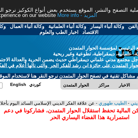
ة التصفح والنشر، الموقع يستخدم بعض أنواع الكوكيز نرجو النق
More info - المزيد
experience on our website
الفن
-
وكالة أنباء اليسار
-
وكالة أنباء العلمانية
-
وكالة أنباء العمال
-
وكا
الاقتصاد
-
اخبار الطب والعلوم
 الرئيسي لمؤسسة الحوار المتمدن
، علمانية، ديمقراطية، تطوعية وغير ربحية
ل مجتمع مدني علماني ديمقراطي حديث يضمن الحرية والعدالة الاجتم
حوار المتمدن على جائزة ابن رشد للفكر الحر والتى نالها أعلام في الفك
م مشاكل تقنية في تصفح الحوار المتمدن نرجو النقر هنا لاستخدام الموقع
كوردي
English
الاخبار
مراكز
الحوار المتمدن
ديني
-
الطيب طهوري
- عن علاقة الفكر الديني الإسلامي السائد اليوم بأخلا
كن المالية تحفظ استقلال الحوار المتمدن، فشاركونا في دعم
استمرارية هذا الفضاء اليساري الحر